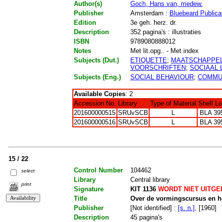
Author(s)
Goch, Hans van, medew.
Publisher
Amsterdam :
Bluebeard Publica
Edition
3e geh. herz. dr.
Description
352 pagina's : illustraties
ISBN
9789080888012
Notes
Met lit.opg.. - Met index
Subjects (Dut.)
ETIQUETTE
;
MAATSCHAPPEL
VOORSCHRIFTEN
;
SOCIAAL 
Subjects (Eng.)
SOCIAL BEHAVIOUR
;
COMMUN
Available Copies
: 2
Accession No.
Library
Type of Material
Shelf L
201600000515
SRUvSCB
L
BLA 39
201600000516
SRUvSCB
L
BLA 39
15 / 22
Control Number
104462
select
Library
Central library
print
Signature
KIT 1136
WORDT NIET UITGE
Title
Over de vormingscursus en he
Publisher
[Not identified] :
[s. n.]
, [1960]
Description
45 pagina's