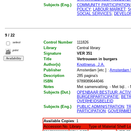
Subjects (Eng.)
COMMUNITY PARTICIPATION
POLICY
;
LABOUR MARKET
;
S
SOCIAL SERVICES
;
DEVELO
9 / 22
Control Number
111826
select
Library
Central library
print
Signature
VER 351
Title
Vertrouwen in burgers
Author(s)
Knottnerus, J.A.
Publisher
Amsterdam [etc.] :
Amsterdam U
Description
285 pagina's
ISBN
9789089644046
Notes
Met samenvatting. - Met bijl.. - 
Subjects (Dut.)
OPENBAAR BESTUUR, ACTIV
BURGERPARTICIPATIE
;
BET
OVERHEIDSBELEID
Subjects (Eng.)
PUBLIC ADMINISTRATION
;
T
PARTICIPATION
;
GOVERNMEN
Available Copies
: 1
Accession No.
Library
Type of Material
Shelf L