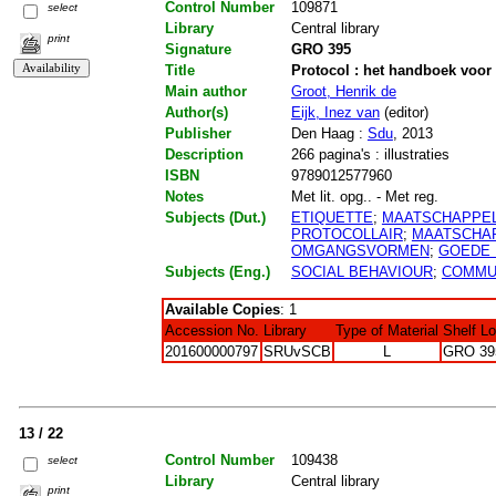
Control Number
109871
select
Library
Central library
print
Signature
GRO 395
Title
Protocol : het handboek voo
Main author
Groot, Henrik de
Author(s)
Eijk, Inez van
(editor)
Publisher
Den Haag :
Sdu
, 2013
Description
266 pagina's : illustraties
ISBN
9789012577960
Notes
Met lit. opg.. - Met reg.
Subjects (Dut.)
ETIQUETTE
;
MAATSCHAPPEL
PROTOCOLLAIR
;
MAATSCHAP
OMGANGSVORMEN
;
GOEDE 
Subjects (Eng.)
SOCIAL BEHAVIOUR
;
COMMUN
Available Copies
: 1
Accession No.
Library
Type of Material
Shelf L
201600000797
SRUvSCB
L
GRO 39
13 / 22
Control Number
109438
select
Library
Central library
print