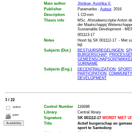
Main author
Jhinkoe, Avishka V.
Publisher
Paramaribo :
Auteur
, 2016
Description
1 CD-rom
Thesis info
MSc. Afstudeerscriptie Anton de
der Maatschappij Wetenschappe
Sustainable Development - M
001113-17
Notes
Hoort bij SK 001112-17. - Met sa
bijl.
Subjects (Dut.)
BESTUURSREGELINGEN
;
SP
BURGERSCHAP
;
PROCESSE
GEMEENSCHAPSONTWIKKEL
SURINAME
Subjects (Eng.)
DECENTRALIZATION
;
SPORT
PARTICIPATION
;
COMMUNITY
DEVELOPMENT
3 / 22
Control Number
116698
select
Library
Central library
print
Signature
SK 001112-17
WORDT NIET U
Title
Actief burgerschap en gemee
sport te Santodorp