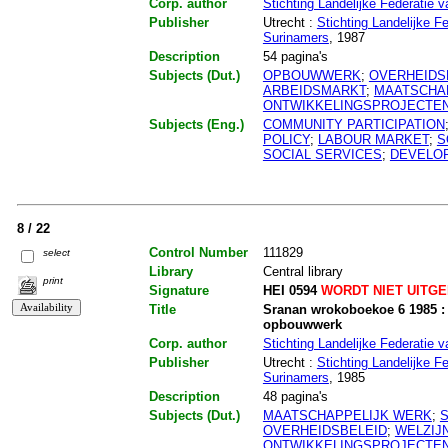
Corp. author
Stichting Landelijke Federatie 
Publisher
Utrecht :
Stichting Landelijke F
Surinamers
, 1987
Description
54 pagina's
Subjects (Dut.)
OPBOUWWERK
;
OVERHEIDS
ARBEIDSMARKT
;
MAATSCHA
ONTWIKKELINGSPROJECTE
Subjects (Eng.)
COMMUNITY PARTICIPATION
POLICY
;
LABOUR MARKET
;
S
SOCIAL SERVICES
;
DEVELO
8 / 22
Control Number
111829
select
Library
Central library
print
Signature
HEI 0594
WORDT NIET UITG
Title
Sranan wrokoboekoe 6 1985 : 
opbouwwerk
Corp. author
Stichting Landelijke Federatie 
Publisher
Utrecht :
Stichting Landelijke F
Surinamers
, 1985
Description
48 pagina's
Subjects (Dut.)
MAATSCHAPPELIJK WERK
;
OVERHEIDSBELEID
;
WELZIJ
ONTWIKKELINGSPROJECTE