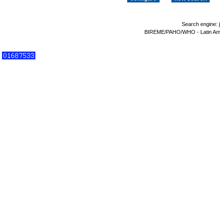
Search engine:
BIREME/PAHO/WHO - Latin Amer