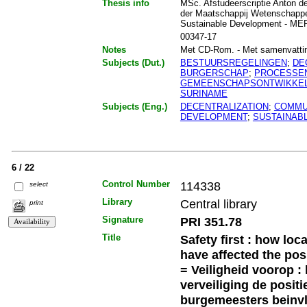
Thesis info
MSc. Afstudeerscriptie Anton de
der Maatschappij Wetenschappe
Sustainable Development - M
00347-17
Notes
Met CD-Rom. - Met samenvatting. 
Subjects (Dut.)
BESTUURSREGELINGEN
;
DE
BURGERSCHAP
;
PROCESSE
GEMEENSCHAPSONTWIKKEL
SURINAME
Subjects (Eng.)
DECENTRALIZATION
;
COMMUN
DEVELOPMENT
;
SUSTAINAB
6 / 22
Control Number
114338
select
Library
Central library
print
Signature
PRI 351.78
Title
Safety first : how loc
have affected the pos
= Veiligheid voorop :
verveiliging de posit
burgemeesters beinv