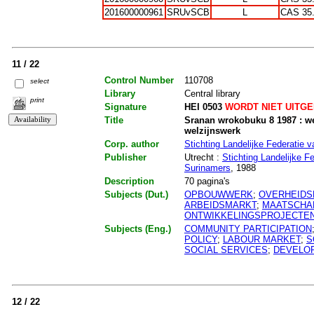
201600000961
SRUvSCB
L
CAS 35
11 / 22
Control Number
110708
select
Library
Central library
print
Signature
HEI 0503
WORDT NIET UITG
Title
Sranan wrokobuku 8 1987 : we
welzijnswerk
Corp. author
Stichting Landelijke Federatie 
Publisher
Utrecht :
Stichting Landelijke F
Surinamers
, 1988
Description
70 pagina's
Subjects (Dut.)
OPBOUWWERK
;
OVERHEIDS
ARBEIDSMARKT
;
MAATSCHA
ONTWIKKELINGSPROJECTE
Subjects (Eng.)
COMMUNITY PARTICIPATION
POLICY
;
LABOUR MARKET
;
S
SOCIAL SERVICES
;
DEVELO
12 / 22