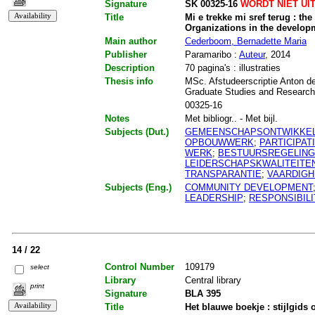
Signature
SK 00325-16
WORDT NIET UI
Title
Mi e trekke mi sref terug : t
Organizations in the develo
Main author
Cederboom, Bernadette Maria
Publisher
Paramaribo :
Auteur
, 2014
Description
70 pagina's : illustraties
Thesis info
MSc. Afstudeerscriptie Anton de
Graduate Studies and Researc
00325-16
Notes
Met bibliogr.. - Met bijl.
Subjects (Dut.)
GEMEENSCHAPSONTWIKKEL
OPBOUWWERK
;
PARTICIPAT
WERK
;
BESTUURSREGELIN
LEIDERSCHAPSKWALITEITE
TRANSPARANTIE
;
VAARDIG
Subjects (Eng.)
COMMUNITY DEVELOPMENT
LEADERSHIP
;
RESPONSIBILI
14 / 22
Control Number
109179
select
Library
Central library
print
Signature
BLA 395
Title
Het blauwe boekje : stijlgids