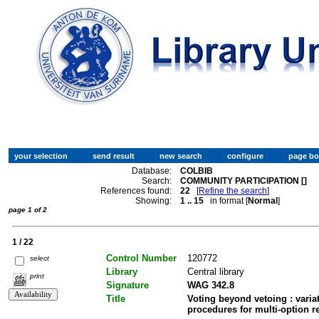
Database:
COLBIB
Search:
COMMUNITY PARTICIPATION []
References found:
22
[
Refine the search
]
Showing:
1 .. 15
in format [
Normal
]
page 1 of 2
1 / 22
Control Number
120772
select
Library
Central library
print
Signature
WAG 342.8
Title
Voting beyond vetoing : varia
procedures for multi-option 