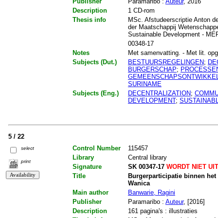
Publisher
Paramaribo :
Auteur
, 2016
Description
1 CD-rom
Thesis info
MSc. Afstudeerscriptie Anton de
der Maatschappij Wetenschappe
Sustainable Development - M
00348-17
Notes
Met samenvatting. - Met lit. opg.
Subjects (Dut.)
BESTUURSREGELINGEN
;
DE
BURGERSCHAP
;
PROCESSE
GEMEENSCHAPSONTWIKKEL
SURINAME
Subjects (Eng.)
DECENTRALIZATION
;
COMMUN
DEVELOPMENT
;
SUSTAINAB
5 / 22
Control Number
115457
select
Library
Central library
print
Signature
SK 00347-17
WORDT NIET UI
Title
Burgerparticipatie binnen het 
Wanica
Main author
Banwarie, Ragini
Publisher
Paramaribo :
Auteur
, [2016]
Description
161 pagina's : illustraties