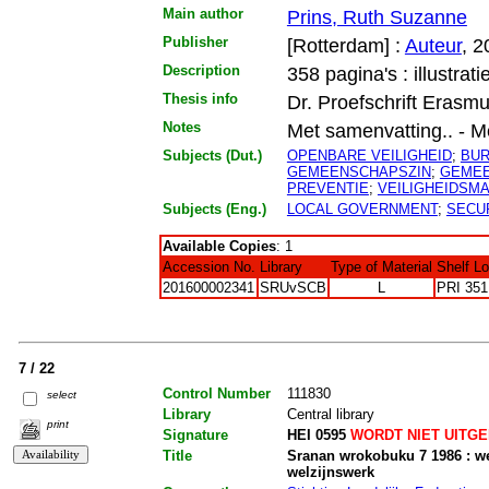
Main author
Prins, Ruth Suzanne
Publisher
[Rotterdam] :
Auteur
, 2
Description
358 pagina's : illustrati
Thesis info
Dr. Proefschrift Erasmu
Notes
Met samenvatting.. - Met 
Subjects (Dut.)
OPENBARE VEILIGHEID
;
BU
GEMEENSCHAPSZIN
;
GEMEE
PREVENTIE
;
VEILIGHEIDSM
Subjects (Eng.)
LOCAL GOVERNMENT
;
SECU
Available Copies
: 1
Accession No.
Library
Type of Material
Shelf L
201600002341
SRUvSCB
L
PRI 351
7 / 22
Control Number
111830
select
Library
Central library
print
Signature
HEI 0595
WORDT NIET UITG
Title
Sranan wrokobuku 7 1986 : we
welzijnswerk