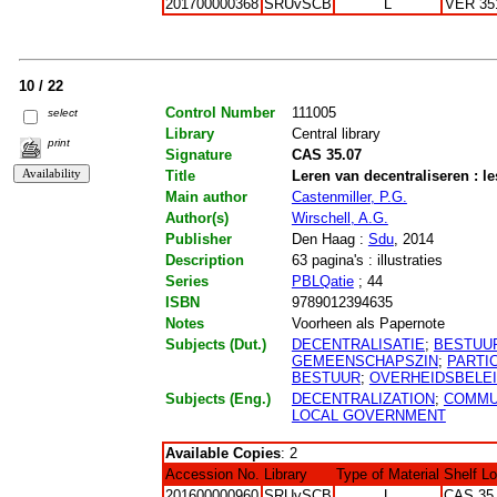
201700000368
SRUvSCB
L
VER 35
10 / 22
Control Number
111005
select
Library
Central library
print
Signature
CAS 35.07
Title
Leren van decentraliseren : l
Main author
Castenmiller, P.G.
Author(s)
Wirschell, A.G.
Publisher
Den Haag :
Sdu
, 2014
Description
63 pagina's : illustraties
Series
PBLQatie
; 44
ISBN
9789012394635
Notes
Voorheen als Papernote
Subjects (Dut.)
DECENTRALISATIE
;
BESTUU
GEMEENSCHAPSZIN
;
PARTIC
BESTUUR
;
OVERHEIDSBELE
Subjects (Eng.)
DECENTRALIZATION
;
COMMU
LOCAL GOVERNMENT
Available Copies
: 2
Accession No.
Library
Type of Material
Shelf L
201600000960
SRUvSCB
L
CAS 35