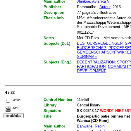
Main author
Jhinkoe, Avishka V.
Publisher
Paramaribo :
Auteur
, 2016
Description
77 pagina's : illustraties
Thesis info
MSc. Afstudeerscriptie Anton de
der Maatschappij Wetenschappe
Sustainable Development - M
001112-17
Notes
Met CD-Rom. - Met samenvatting. 
Subjects (Dut.)
BESTUURSREGELINGEN
;
SP
BURGERSCHAP
;
PROCESSE
GEMEENSCHAPSONTWIKKEL
SURINAME
Subjects (Eng.)
DECENTRALIZATION
;
SPORT
PARTICIPATION
;
COMMUNITY
DEVELOPMENT
4 / 22
Control Number
115458
select
Library
Central library
print
Signature
SK 00348-17
WORDT NIET UI
Title
Burgerparticipatie binnen het 
Wanica [CD-Rom]
Main author
Banwarie, Ragini