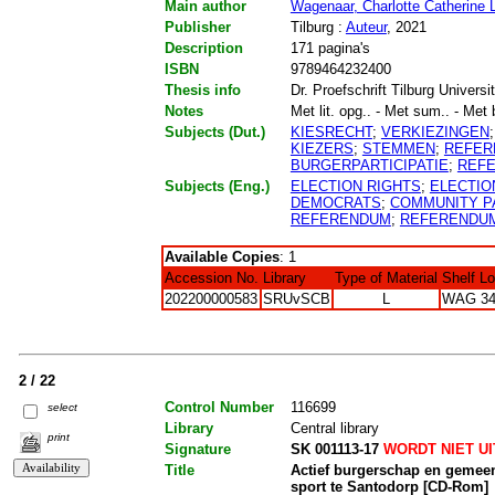
Main author
Wagenaar, Charlotte Catherine 
Publisher
Tilburg :
Auteur
, 2021
Description
171 pagina's
ISBN
9789464232400
Thesis info
Dr. Proefschrift Tilburg Universit
Notes
Met lit. opg.. - Met sum.. - Met b
Subjects (Dut.)
KIESRECHT
;
VERKIEZINGEN
KIEZERS
;
STEMMEN
;
REFER
BURGERPARTICIPATIE
;
REF
Subjects (Eng.)
ELECTION RIGHTS
;
ELECTIO
DEMOCRATS
;
COMMUNITY PA
REFERENDUM
;
REFERENDU
Available Copies
: 1
Accession No.
Library
Type of Material
Shelf L
202200000583
SRUvSCB
L
WAG 34
2 / 22
Control Number
116699
select
Library
Central library
print
Signature
SK 001113-17
WORDT NIET U
Title
Actief burgerschap en gemee
sport te Santodorp [CD-Rom]