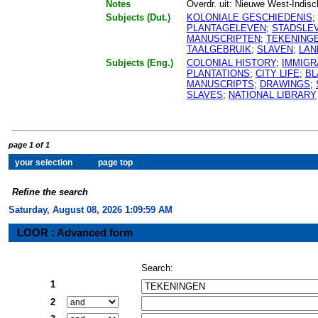
Notes
Overdr. uit: Nieuwe West-Indisch
Subjects (Dut.)
KOLONIALE GESCHIEDENIS
;
PLANTAGELEVEN
;
STADSLE
MANUSCRIPTEN
;
TEKENING
TAALGEBRUIK
;
SLAVEN
;
LAN
Subjects (Eng.)
COLONIAL HISTORY
;
IMMIGR
PLANTATIONS
;
CITY LIFE
;
BL
MANUSCRIPTS
;
DRAWINGS
;
SLAVES
;
NATIONAL LIBRARY
page 1 of 1
Refine the search
Saturday, August 08, 2026 1:10:00 AM
LOOR : Advanced form
Search:
1
2