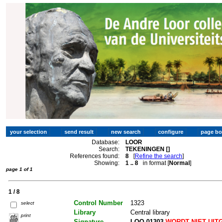
Database:
LOOR
Search:
TEKENINGEN []
References found:
8
[
Refine the search
]
Showing:
1 .. 8
in format [
Normal
]
page 1 of 1
1 / 8
Control Number
1323
select
Library
Central library
print
Signature
LOO 01303
WORDT NIET UIT