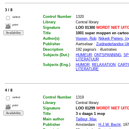
3 / 8
Control Number
1320
select
Library
Central library
print
Signature
LOO 01300
WORDT NIET UIT
Title
1001 super moppen en carto
Author(s)
Vooren, Rob
;
Nijkerk Pieters, In
Publisher
Aartselaar :
Zuidnederlandse Uit
Description
192 pagina's : illustraties
Subjects (Dut.)
HUMEUR
;
ONTSPANNING
;
SP
LITERATUUR
Subjects (Eng.)
HUMOR
;
RELAXATION
;
CART
LITERATURE
4 / 8
Control Number
1319
select
Library
Central library
print
Signature
LOO 01299
WORDT NIET UIT
Title
3 x daags 1 mop
Main author
Tailleur, Max
Publisher
Amsterdam :
H.J.W. Becht
, 19