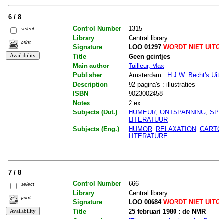
6 / 8
Control Number
1315
select
Library
Central library
print
Signature
LOO 01297
WORDT NIET UIT
Title
Geen geintjes
Main author
Tailleur, Max
Publisher
Amsterdam :
H.J.W. Becht's Ui
Description
92 pagina's : illustraties
ISBN
9023002458
Notes
2 ex.
Subjects (Dut.)
HUMEUR
;
ONTSPANNING
;
SP
LITERATUUR
Subjects (Eng.)
HUMOR
;
RELAXATION
;
CART
LITERATURE
7 / 8
Control Number
666
select
Library
Central library
print
Signature
LOO 00684
WORDT NIET UIT
Title
25 februari 1980 : de NMR