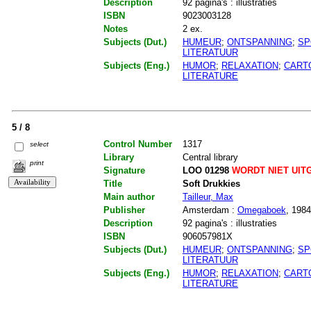
Description
92 pagina's : illustraties
ISBN
9023003128
Notes
2 ex.
Subjects (Dut.)
HUMEUR
;
ONTSPANNING
;
SP
LITERATUUR
Subjects (Eng.)
HUMOR
;
RELAXATION
;
CART
LITERATURE
5 / 8
Control Number
1317
select
Library
Central library
print
Signature
LOO 01298
WORDT NIET UIT
Title
Soft Drukkies
Main author
Tailleur, Max
Publisher
Amsterdam :
Omegaboek
, 1984
Description
92 pagina's : illustraties
ISBN
906057981X
Subjects (Dut.)
HUMEUR
;
ONTSPANNING
;
SP
LITERATUUR
Subjects (Eng.)
HUMOR
;
RELAXATION
;
CART
LITERATURE