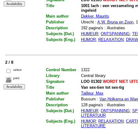
Title
1001 lach : een verzameling 
ingeleid
Main author
Dekker, Maurits
Publisher
Utrecht :
A.W. Bruna en Zoon
, 
Description
192 pagina's : illustraties
Subjects (Dut.)
HUMEUR
;
ONTSPANNING
;
TE
Subjects (Eng.)
HUMOR
;
RELAXATION
;
DRAW
2 / 8
Control Number
1322
select
Library
Central library
print
Signature
LOO 01302
WORDT NIET UIT
Title
Van sex-tien tot sex-tig
Main author
Tailleur, Max
Publisher
Bussum :
Van Holkema en Ware
Description
128 pagina's : illustraties
Subjects (Dut.)
HUMEUR
;
ONTSPANNING
;
SP
LITERATUUR
Subjects (Eng.)
HUMOR
;
RELAXATION
;
CART
LITERATURE