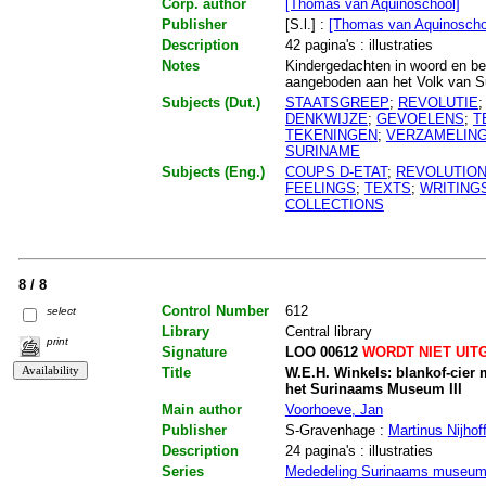
Corp. author
[Thomas van Aquinoschool]
Publisher
[S.l.] :
[Thomas van Aquinoscho
Description
42 pagina's : illustraties
Notes
Kindergedachten in woord en be
aangeboden aan het Volk van 
Subjects (Dut.)
STAATSGREEP
;
REVOLUTIE
DENKWIJZE
;
GEVOELENS
;
T
TEKENINGEN
;
VERZAMELIN
SURINAME
Subjects (Eng.)
COUPS D-ETAT
;
REVOLUTIO
FEELINGS
;
TEXTS
;
WRITING
COLLECTIONS
8 / 8
Control Number
612
select
Library
Central library
print
Signature
LOO 00612
WORDT NIET UIT
Title
W.E.H. Winkels: blankof-cier 
het Surinaams Museum III
Main author
Voorhoeve, Jan
Publisher
S-Gravenhage :
Martinus Nijhof
Description
24 pagina's : illustraties
Series
Mededeling Surinaams museu