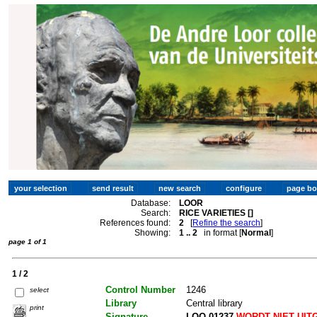
Database:
LOOR
Search:
RICE VARIETIES []
References found:
2
[
Refine the search
]
Showing:
1 .. 2
in format [
Normal
]
page 1 of 1
1 / 2
Control Number
1246
select
Library
Central library
print
Signature
LOO 01237
WORDT NIET UIT