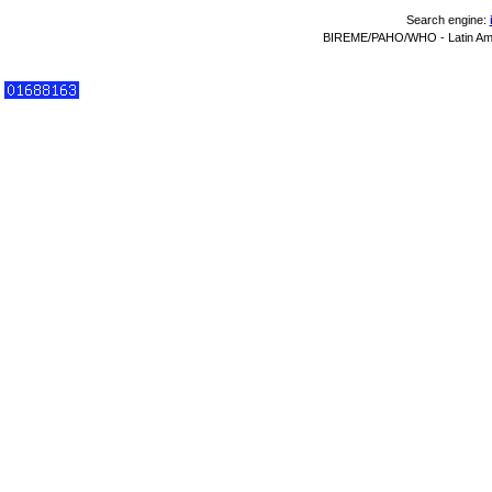
Search engine:
BIREME/PAHO/WHO - Latin Amer