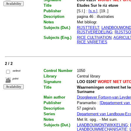
Title
Etudes Sur le riz etuve
Publisher
[S.l.] :
[s.n.]
, [19..]
Description
pagina 46 : illustraties
Notes
Met bibliogr.
Subjects (Dut.)
RIJSTTEELT
;
LANDBOUWOND
RIJSTVEREDELING
;
RIJSTS
Subjects (Eng.)
RICE CULTIVATION
;
AGRICUL
RICE VARIETIES
2 / 2
Control Number
1050
select
Library
Central library
print
Signature
LOO 01047
WORDT NIET UIT
Title
Waarnemingen omtrent het lege
Suriname
Main author
Droogleever Fortuyn-van Leyden
Publisher
Paramaribo :
[Departement van
Description
57 pagina's
Series
Departement van Landbouw-Ec
Notes
Met lit. opg.. - Met sum.
Subjects (Dut.)
LANDBOUWONTWIKKELING
;
LANDBOUWMECHANISATIE
;