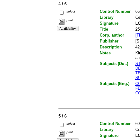
4 / 6
Control Number
66
select
Library
Ce
print
Signature
LO
Title
25
Corp. author
[T
Publisher
[S.
Description
42
Notes
Ki
aa
Subjects (Dut.)
S
D
T
S
Subjects (Eng.)
C
F
C
5 / 6
Control Number
60
select
Library
Ce
print
Signature
LO