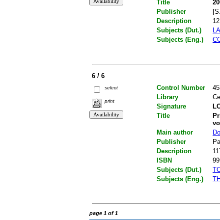
Title
20
Publisher
[S.
Description
12
Subjects (Dut.)
L
Subjects (Eng.)
C
6 / 6
Control Number
45
select
Library
Ce
print
Signature
LO
Title
Pr
vo
Main author
Do
Publisher
Pa
Description
11
ISBN
99
Subjects (Dut.)
T
Subjects (Eng.)
T
page 1 of 1