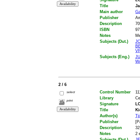
Title
Ja
Main author
Ga
Publisher
Am
Description
70
ISBN
97
Notes
Me
Subjects (Dut.)
J
B
V
Subjects (Eng.)
J
W
2 / 6
Control Number
11
select
Library
Ce
print
Signature
LO
Title
Ki
Author(s)
Tj
Publisher
[P
Description
32
Notes
2 
Subjects (Dut.)
J