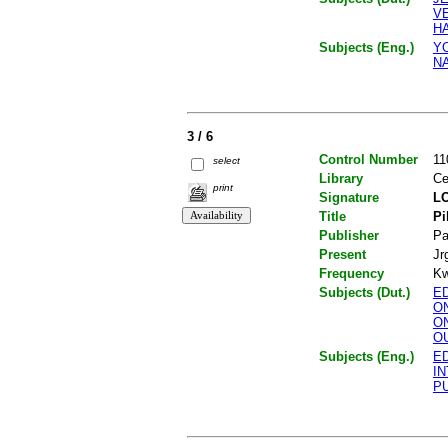
V
H
Subjects (Eng.)
Y
N
3 / 6
Control Number
11
select
Library
Ce
print
Signature
LO
Title
Pi
Publisher
Pa
Present
Jr
Frequency
Kw
Subjects (Dut.)
E
O
O
O
Subjects (Eng.)
E
I
P