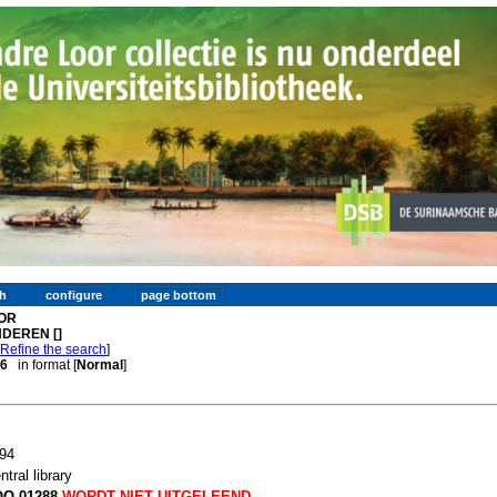
OR
NDEREN []
[
Refine the search
]
 6
in format [
Normal
]
94
ntral library
O 01288
WORDT NIET UITGELEEND