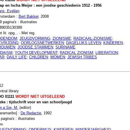
ap en Ischa Meijer : een joodse geschiedenis 1912 - 1956
ns, Evelien
sterdam :
Bert Bakker
, 2008
9 pagina's : illustraties
89035130388
t lit. opg... - Met reg.
ODENDOM
;
JEUGDVORMING
;
ZIONISME
;
RADICAAL-ZIONISME
;
EVRIJDING
;
OORLOGSNETWERKEN
;
DAGELIJKS LEVEN
;
KINDEREN
;
ROUWEN
;
JOODSE STAMMEN
;
SURINAME
UDAISM
;
YOUTH DEVELOPMENT
;
RADICAL ZIONISM
;
LIBERATION
;
AR
;
DAILY LIFE
;
CHILDREN
;
WOMEN
;
JEWISH TRIBES
12
ntral library
O 01111
WORDT NIET UITGELEEND
eke : tijdschrift voor en van schooljeugd
in a Sie, M.
(editor)
aramaribo] :
De Redactie
, 1992
 pagina's : illustraties
ex.
EUGDVORMING
;
ONDERWIJS
;
KINDEREN
;
MINDERJARIGHEID
;