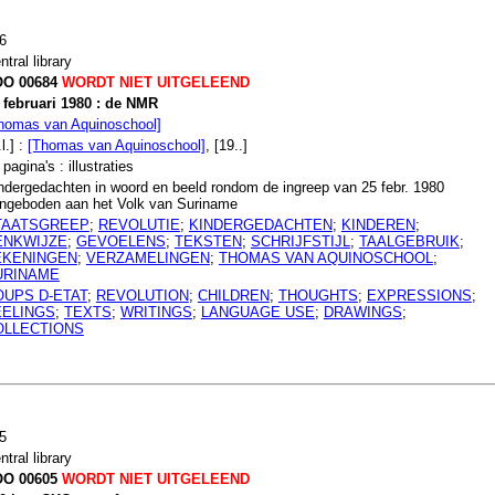
6
ntral library
O 00684
WORDT NIET UITGELEEND
 februari 1980 : de NMR
homas van Aquinoschool]
l.] :
[Thomas van Aquinoschool]
, [19..]
 pagina's : illustraties
ndergedachten in woord en beeld rondom de ingreep van 25 febr. 1980
ngeboden aan het Volk van Suriname
TAATSGREEP
;
REVOLUTIE
;
KINDERGEDACHTEN
;
KINDEREN
;
ENKWIJZE
;
GEVOELENS
;
TEKSTEN
;
SCHRIJFSTIJL
;
TAALGEBRUIK
;
EKENINGEN
;
VERZAMELINGEN
;
THOMAS VAN AQUINOSCHOOL
;
URINAME
OUPS D-ETAT
;
REVOLUTION
;
CHILDREN
;
THOUGHTS
;
EXPRESSIONS
;
EELINGS
;
TEXTS
;
WRITINGS
;
LANGUAGE USE
;
DRAWINGS
;
OLLECTIONS
5
ntral library
O 00605
WORDT NIET UITGELEEND