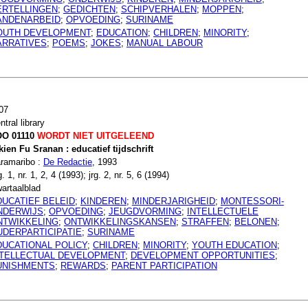
ERTELLINGEN
;
GEDICHTEN
;
SCHIPVERHALEN
;
MOPPEN
;
ANDENARBEID
;
OPVOEDING
;
SURINAME
OUTH DEVELOPMENT
;
EDUCATION
;
CHILDREN
;
MINORITY
;
ARRATIVES
;
POEMS
;
JOKES
;
MANUAL LABOUR
07
ntral library
O 01110
WORDT NIET UITGELEEND
kien Fu Sranan : educatief tijdschrift
ramaribo :
De Redactie
, 1993
g. 1, nr. 1, 2, 4 (1993); jrg. 2, nr. 5, 6 (1994)
artaalblad
DUCATIEF BELEID
;
KINDEREN
;
MINDERJARIGHEID
;
MONTESSORI-
NDERWIJS
;
OPVOEDING
;
JEUGDVORMING
;
INTELLECTUELE
NTWIKKELING
;
ONTWIKKELINGSKANSEN
;
STRAFFEN
;
BELONEN
;
UDERPARTICIPATIE
;
SURINAME
DUCATIONAL POLICY
;
CHILDREN
;
MINORITY
;
YOUTH EDUCATION
;
NTELLECTUAL DEVELOPMENT
;
DEVELOPMENT OPPORTUNITIES
;
UNISHMENTS
;
REWARDS
;
PARENT PARTICIPATION