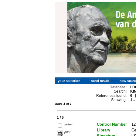
Database:
LO
Search:
KI
References found:
6
Showing:
1 ..
page 1 of 1
1 / 6
Control Number
12
select
Library
Ce
print
Signature
LO