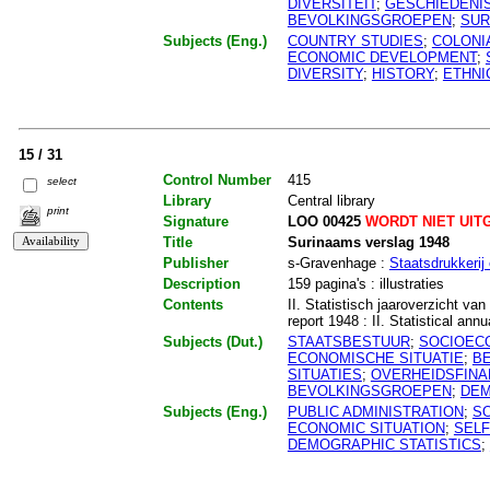
DIVERSITEIT
;
GESCHIEDENI
BEVOLKINGSGROEPEN
;
SUR
Subjects (Eng.)
COUNTRY STUDIES
;
COLONI
ECONOMIC DEVELOPMENT
;
DIVERSITY
;
HISTORY
;
ETHNI
15 / 31
Control Number
415
select
Library
Central library
print
Signature
LOO 00425
WORDT NIET UIT
Title
Surinaams verslag 1948
Publisher
s-Gravenhage :
Staatsdrukkerij 
Description
159 pagina's : illustraties
Contents
II. Statistisch jaaroverzicht v
report 1948 : II. Statistical ann
Subjects (Dut.)
STAATSBESTUUR
;
SOCIOEC
ECONOMISCHE SITUATIE
;
B
SITUATIES
;
OVERHEIDSFINA
BEVOLKINGSGROEPEN
;
DEM
Subjects (Eng.)
PUBLIC ADMINISTRATION
;
S
ECONOMIC SITUATION
;
SEL
DEMOGRAPHIC STATISTICS
;