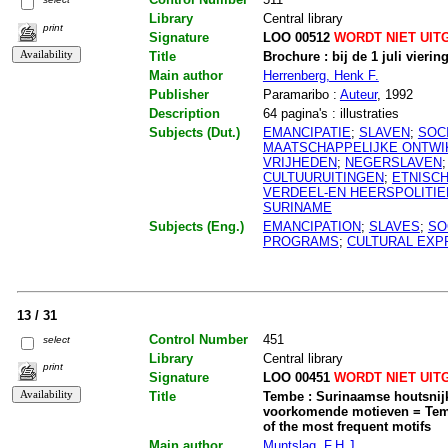
Library
Central library
print
Signature
LOO 00512
WORDT NIET UIT
Title
Brochure : bij de 1 juli vierin
Main author
Herrenberg, Henk F.
Publisher
Paramaribo :
Auteur
, 1992
Description
64 pagina's : illustraties
Subjects (Dut.)
EMANCIPATIE
;
SLAVEN
;
SOC
MAATSCHAPPELIJKE ONTWI
VRIJHEDEN
;
NEGERSLAVEN
CULTUURUITINGEN
;
ETNISC
VERDEEL-EN HEERSPOLITIE
SURINAME
Subjects (Eng.)
EMANCIPATION
;
SLAVES
;
SO
PROGRAMS
;
CULTURAL EXP
13 / 31
Control Number
451
select
Library
Central library
print
Signature
LOO 00451
WORDT NIET UIT
Title
Tembe : Surinaamse houtsnij
voorkomende motieven = Tem
of the most frequent motifs
Main author
Muntslag, F.H.J.