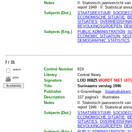
Notes
II. Statistisch jaaroverzicht v
report 1949 : II. Statistical ann
Subjects (Dut.)
STAATSBESTUUR
;
SOCIOEC
ECONOMISCHE SITUATIE
;
B
SITUATIES
;
OVERHEIDSFINA
BEVOLKINGSGROEPEN
;
DEM
Subjects (Eng.)
PUBLIC ADMINISTRATION
;
S
ECONOMIC SITUATION
;
SEL
DEMOGRAPHIC STATISTICS
;
7 / 31
Control Number
819
select
Library
Central library
print
Signature
LOO 00825
WORDT NIET UIT
Title
Surinaams verslag 1946
Publisher
s-Gravenhage :
Staatsdrukkerij 
Description
157 pagina's : illustraties
Notes
II. Statistisch jaaroverzicht v
report 1946 : II. Statistical ann
Subjects (Dut.)
STAATSBESTUUR
;
SOCIOEC
ECONOMISCHE SITUATIE
;
B
SITUATIES
;
OVERHEIDSFINA
BEVOLKINGSGROEPEN
;
DEM
Subjects (Eng.)
PUBLIC ADMINISTRATION
;
S