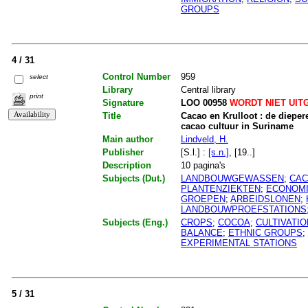
GROUPS
4 / 31
Control Number
959
select
Library
Central library
print
Signature
LOO 00958
WORDT NIET UIT
Title
Cacao en Krulloot : de dieper
cacao cultuur in Suriname
Main author
Lindveld, H.
Publisher
[S.l.] :
[s.n.]
, [19..]
Description
10 pagina's
Subjects (Dut.)
LANDBOUWGEWASSEN
;
CAC
PLANTENZIEKTEN
;
ECONOMI
GROEPEN
;
ARBEIDSLONEN
;
LANDBOUWPROEFSTATIONS
Subjects (Eng.)
CROPS
;
COCOA
;
CULTIVATIO
BALANCE
;
ETHNIC GROUPS
;
EXPERIMENTAL STATIONS
5 / 31