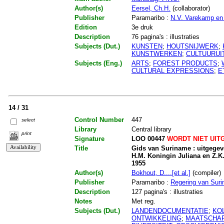
Author(s)
Eersel, Ch.H.
(collaborator)
Publisher
Paramaribo :
N.V. Varekamp en
Edition
3e druk
Description
76 pagina's : illustraties
Subjects (Dut.)
KUNSTEN
;
HOUTSNIJWERK
;
KUNSTWERKEN
;
CULTUURUI
Subjects (Eng.)
ARTS
;
FOREST PRODUCTS
;
CULTURAL EXPRESSIONS
;
E
14 / 31
Control Number
447
select
Library
Central library
print
Signature
LOO 00447
WORDT NIET UIT
Title
Gids van Suriname : uitgegev
H.M. Koningin Juliana en Z.K
1955
Author(s)
Bokhout, D....[et al.]
(compiler)
Publisher
Paramaribo :
Regering van Sur
Description
127 pagina's : illustraties
Notes
Met reg.
Subjects (Dut.)
LANDENDOCUMENTATIE
;
KO
ONTWIKKELING
;
MAATSCHAP