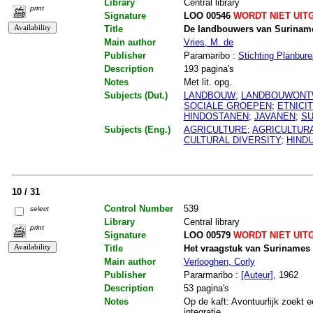
Library
Central library
print
Signature
LOO 00546
WORDT NIET UIT
Title
De landbouwers van Surinam
Main author
Vries, M. de
Publisher
Paramaribo :
Stichting Planbur
Description
193 pagina's
Notes
Met lit. opg.
Subjects (Dut.)
LANDBOUW
;
LANDBOUWONT
SOCIALE GROEPEN
;
ETNICIT
HINDOSTANEN
;
JAVANEN
;
S
Subjects (Eng.)
AGRICULTURE
;
AGRICULTUR
CULTURAL DIVERSITY
;
HIND
10 / 31
Control Number
539
select
Library
Central library
print
Signature
LOO 00579
WORDT NIET UIT
Title
Het vraagstuk van Surinames
Main author
Verlooghen, Corly
Publisher
Pararmaribo :
[Auteur]
, 1962
Description
53 pagina's
Notes
Op de kaft: Avontuurlijk zoekt 
integratie