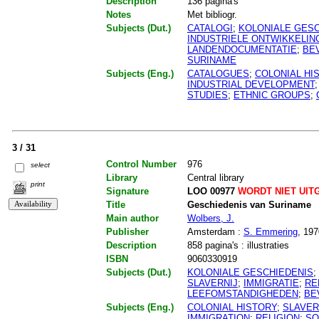
Description
136 pagina's
Notes
Met bibliogr.
Subjects (Dut.)
CATALOGI
;
KOLONIALE GESC
INDUSTRIELE ONTWIKKELIN
LANDENDOCUMENTATIE
;
BE
SURINAME
Subjects (Eng.)
CATALOGUES
;
COLONIAL HI
INDUSTRIAL DEVELOPMENT
STUDIES
;
ETHNIC GROUPS
;
3 / 31
Control Number
976
select
Library
Central library
print
Signature
LOO 00977
WORDT NIET UIT
Title
Geschiedenis van Suriname
Main author
Wolbers, J.
Publisher
Amsterdam :
S. Emmering
, 197
Description
858 pagina's : illustraties
ISBN
9060330919
Subjects (Dut.)
KOLONIALE GESCHIEDENIS
;
SLAVERNIJ
;
IMMIGRATIE
;
RE
LEEFOMSTANDIGHEDEN
;
BE
Subjects (Eng.)
COLONIAL HISTORY
;
SLAVER
IMMIGRATION
;
RELIGION
;
SO