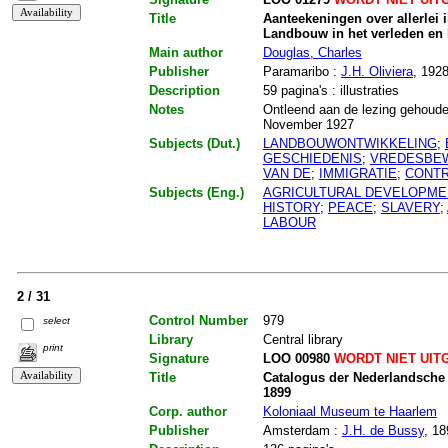
Title
Aanteekeningen over allerlei
Landbouw in het verleden en
Main author
Douglas, Charles
Publisher
Paramaribo :
J.H. Oliviera
, 192
Description
59 pagina's : illustraties
Notes
Ontleend aan de lezing gehoude
November 1927
Subjects (Dut.)
LANDBOUWONTWIKKELING
;
GESCHIEDENIS
;
VREDESBE
VAN DE
;
IMMIGRATIE
;
CONTR
Subjects (Eng.)
AGRICULTURAL DEVELOPME
HISTORY
;
PEACE
;
SLAVERY
;
LABOUR
2 / 31
Control Number
979
select
Library
Central library
print
Signature
LOO 00980
WORDT NIET UIT
Title
Catalogus der Nederlandsche 
1899
Corp. author
Koloniaal Museum te Haarlem
Publisher
Amsterdam :
J.H. de Bussy
, 18