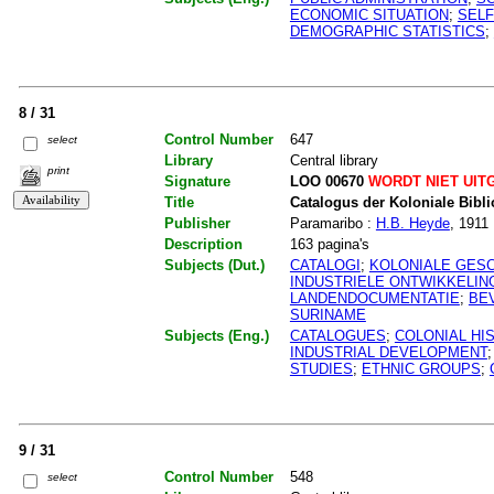
ECONOMIC SITUATION
;
SEL
DEMOGRAPHIC STATISTICS
;
8 / 31
Control Number
647
select
Library
Central library
print
Signature
LOO 00670
WORDT NIET UIT
Title
Catalogus der Koloniale Bibli
Publisher
Paramaribo :
H.B. Heyde
, 1911
Description
163 pagina's
Subjects (Dut.)
CATALOGI
;
KOLONIALE GESC
INDUSTRIELE ONTWIKKELIN
LANDENDOCUMENTATIE
;
BE
SURINAME
Subjects (Eng.)
CATALOGUES
;
COLONIAL HI
INDUSTRIAL DEVELOPMENT
STUDIES
;
ETHNIC GROUPS
;
9 / 31
Control Number
548
select