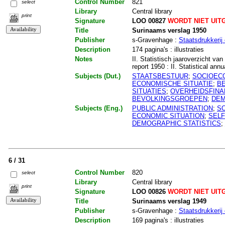
Control Number
821
select
Library
Central library
print
Signature
LOO 00827
WORDT NIET UIT
Title
Surinaams verslag 1950
Publisher
s-Gravenhage :
Staatsdrukkerij 
Description
174 pagina's : illustraties
Notes
II. Statistisch jaaroverzicht v
report 1950 : II. Statistical ann
Subjects (Dut.)
STAATSBESTUUR
;
SOCIOEC
ECONOMISCHE SITUATIE
;
B
SITUATIES
;
OVERHEIDSFINA
BEVOLKINGSGROEPEN
;
DEM
Subjects (Eng.)
PUBLIC ADMINISTRATION
;
S
ECONOMIC SITUATION
;
SEL
DEMOGRAPHIC STATISTICS
;
6 / 31
Control Number
820
select
Library
Central library
print
Signature
LOO 00826
WORDT NIET UIT
Title
Surinaams verslag 1949
Publisher
s-Gravenhage :
Staatsdrukkerij 
Description
169 pagina's : illustraties