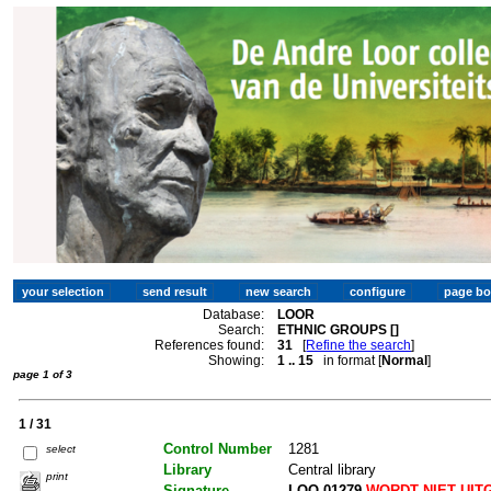
Database:
LOOR
Search:
ETHNIC GROUPS []
References found:
31
[
Refine the search
]
Showing:
1 .. 15
in format [
Normal
]
page 1 of 3
1 / 31
Control Number
1281
select
Library
Central library
print
Signature
LOO 01279
WORDT NIET UIT