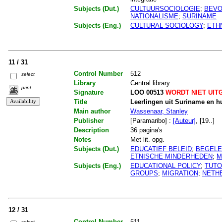
Subjects (Dut.)
CULTUURSOCIOLOGIE
;
BEVO
NATIONALISME
;
SURINAME
Subjects (Eng.)
CULTURAL SOCIOLOGY
;
ETH
11 / 31
Control Number
512
select
Library
Central library
print
Signature
LOO 00513
WORDT NIET UIT
Title
Leerlingen uit Suriname en 
Main author
Wassenaar, Stanley
Publisher
[Paramaribo] :
[Auteur]
, [19..]
Description
36 pagina's
Notes
Met lit. opg.
Subjects (Dut.)
EDUCATIEF BELEID
;
BEGELE
ETNISCHE MINDERHEDEN
;
M
Subjects (Eng.)
EDUCATIONAL POLICY
;
TUTO
GROUPS
;
MIGRATION
;
NETH
12 / 31
Control Number
511
select