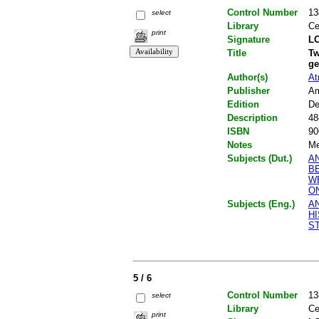
Control Number
13
select
Library
Ce
print
Signature
LO
Title
Tw
ge
Author(s)
At
Publisher
Am
Edition
De
Description
48
ISBN
90
Notes
Me
Subjects (Dut.)
A
B
W
O
Subjects (Eng.)
A
H
S
5 / 6
Control Number
13
select
Library
Ce
print