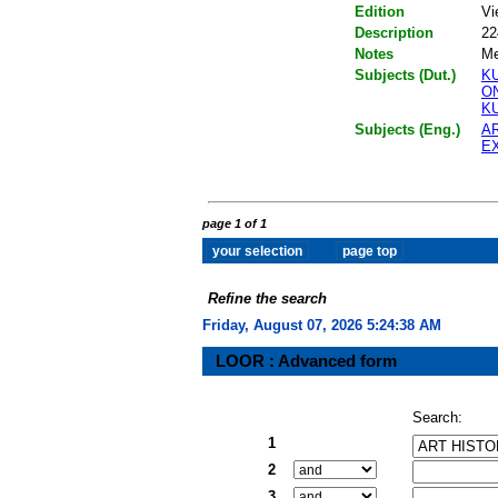
Edition
Vi
Description
22
Notes
Me
Subjects (Dut.)
K
O
K
Subjects (Eng.)
A
E
page 1 of 1
Refine the search
Friday, August 07, 2026 5:24:38 AM
LOOR : Advanced form
Search:
1
2
3