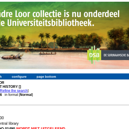
OR
T HISTORY []
[
Refine the search
]
 6
in format [
Normal
]
00
ntral library
O 01490
WORDT NIET UITGELEEND