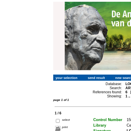
Database:
LO
Search:
AR
References found:
6
Showing:
1 ..
page 1 of 1
1 / 6
Control Number
15
select
Library
Ce
print
Signature
LO