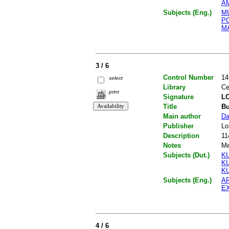
A
Subjects (Eng.)
M
P
M
3 / 6
Control Number
14
select
Library
Ce
print
Signature
LO
Title
Bu
Main author
Da
Publisher
Lo
Description
11
Notes
Me
Subjects (Dut.)
K
K
K
Subjects (Eng.)
A
E
4 / 6