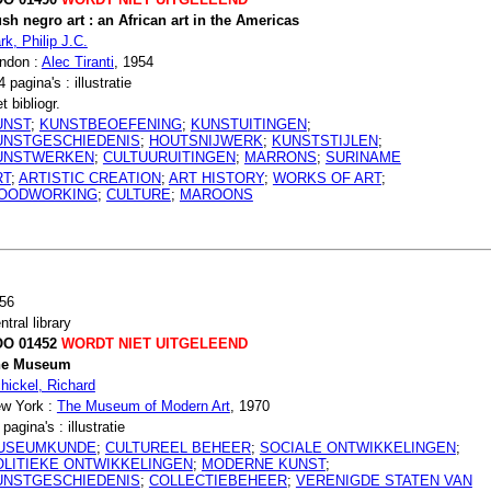
sh negro art : an African art in the Americas
rk, Philip J.C.
ndon :
Alec Tiranti
, 1954
4 pagina's : illustratie
t bibliogr.
UNST
;
KUNSTBEOEFENING
;
KUNSTUITINGEN
;
UNSTGESCHIEDENIS
;
HOUTSNIJWERK
;
KUNSTSTIJLEN
;
UNSTWERKEN
;
CULTUURUITINGEN
;
MARRONS
;
SURINAME
RT
;
ARTISTIC CREATION
;
ART HISTORY
;
WORKS OF ART
;
OODWORKING
;
CULTURE
;
MAROONS
56
ntral library
O 01452
WORDT NIET UITGELEEND
he Museum
hickel, Richard
w York :
The Museum of Modern Art
, 1970
 pagina's : illustratie
USEUMKUNDE
;
CULTUREEL BEHEER
;
SOCIALE ONTWIKKELINGEN
;
OLITIEKE ONTWIKKELINGEN
;
MODERNE KUNST
;
UNSTGESCHIEDENIS
;
COLLECTIEBEHEER
;
VERENIGDE STATEN VAN