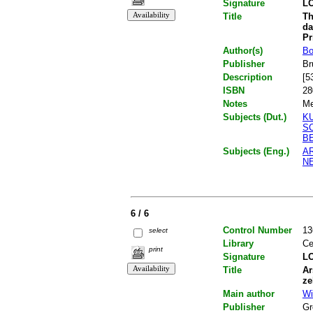
Signature
LO
Title
Th
da
Pr
Author(s)
Bo
Publisher
Br
Description
[5
ISBN
28
Notes
Me
Subjects (Dut.)
K
S
B
Subjects (Eng.)
A
N
6 / 6
Control Number
13
select
Library
Ce
print
Signature
LO
Title
Ar
ze
Main author
Wi
Publisher
Gr