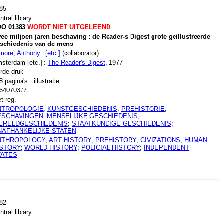
85
ntral library
O 01383
WORDT NIET UITGELEEND
ee miljoen jaren beschaving : de Reader-s Digest grote geillustreerde
schiedenis van de mens
more, Anthony...[etc.]
(collaborator)
sterdam [etc.] :
The Reader's Digest
, 1977
rde druk
8 pagina's : illustratie
64070377
t reg.
NTROPOLOGIE
;
KUNSTGESCHIEDENIS
;
PREHISTORIE
;
ESCHAVINGEN
;
MENSELIJKE GESCHIEDENIS
;
ERELDGESCHIEDENIS
;
STAATKUNDIGE GESCHIEDENIS
;
NAFHANKELIJKE STATEN
NTHROPOLOGY
;
ART HISTORY
;
PREHISTORY
;
CIVIZATIONS
;
HUMAN
ISTORY
;
WORLD HISTORY
;
POLICIAL HISTORY
;
INDEPENDENT
TATES
82
ntral library