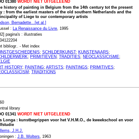
O 01380
WORDT NIET UITGELEEND
e history of painting in Belgium from the 14th century tot the present
y : from the earliest masters of the old southern Netherlands and the
incipality of Liege to our contemporary artists
dson, Bernadette...[et al.]
ussel :
La Renaissance du Livre
, 1995
32] pagina's : illustraties
04122204
t bibliogr.. - Met index
UNSTGESCHIEDENIS
;
SCHILDERKUNST
;
KUNSTENAARS
;
CHILDERWERK
;
PRIMITIEVEN
;
TRADITIES
;
NEOCLASSICISME
;
ELGIE
RT HISTORY
;
PAINTING
;
ARTISTS
;
PAINTINGS
;
PRIMITIVES
;
EOCLASSICISM
;
TRADITIONS
60
ntral library
O 01341
WORDT NIET UITGELEEND
s Longa : kunstbegrippen voor het V.H.M.O., de kweekschool en voor
lfstudie
llems, J.H.J.
oningen :
J.B. Wolters
, 1963