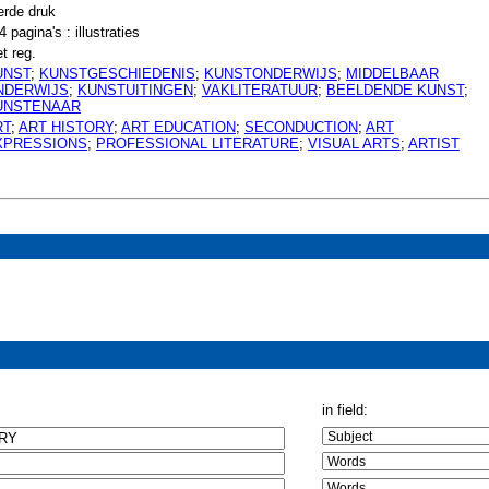
erde druk
4 pagina's : illustraties
t reg.
UNST
;
KUNSTGESCHIEDENIS
;
KUNSTONDERWIJS
;
MIDDELBAAR
NDERWIJS
;
KUNSTUITINGEN
;
VAKLITERATUUR
;
BEELDENDE KUNST
;
UNSTENAAR
RT
;
ART HISTORY
;
ART EDUCATION
;
SECONDUCTION
;
ART
XPRESSIONS
;
PROFESSIONAL LITERATURE
;
VISUAL ARTS
;
ARTIST
in field: