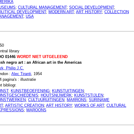
MERIKA
USEUMS
;
CULTURAL MANAGEMENT
;
SOCIAL DEVELOPMENT
;
OLITICAL DEVELOPMENT
;
MODERN ART
;
ART HISTORY
;
COLLECTION
ANAGEMENT
;
USA
50
ntral library
O 01446
WORDT NIET UITGELEEND
sh negro art : an African art in the Americas
rk, Philip J.C.
ndon :
Alec Tiranti
, 1954
4 pagina's : illustratie
t bibliogr.
UNST
;
KUNSTBEOEFENING
;
KUNSTUITINGEN
;
UNSTGESCHIEDENIS
;
HOUTSNIJWERK
;
KUNSTSTIJLEN
;
UNSTWERKEN
;
CULTUURUITINGEN
;
MARRONS
;
SURINAME
RT
;
ARTISTIC CREATION
;
ART HISTORY
;
WORKS OF ART
;
CULTURAL
XPRESSIONS
;
MAROONS