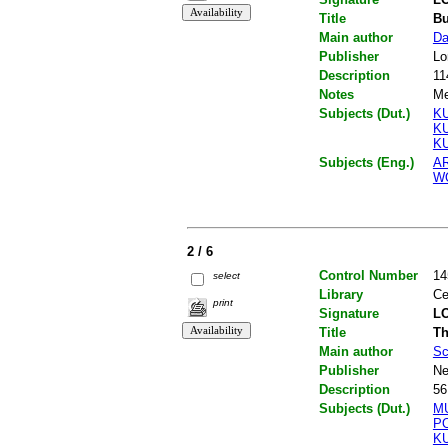
Title
Bu
Main author
Da
Publisher
Lo
Description
11
Notes
Me
Subjects (Dut.)
K
K
K
Subjects (Eng.)
A
W
2 / 6
Control Number
14
select
Library
Ce
print
Signature
LO
Title
T
Main author
Sc
Publisher
Ne
Description
56
Subjects (Dut.)
M
P
K