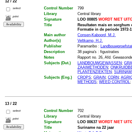
12 / 22
Control Number
799
select
Library
Central library
print
Signature
LOO 00805
WORDT NIET UIT
Title
Resultaten mais en sorghum 
Formatie in de periode 1972-
Main author
Consen-Kaboord, M.J.
Author(s)
Veltkamp, H.J.
Publisher
Paramaribo :
Landbouwproefstat
Description
38 pagina's : figustraties
Notes
Rapport no. 26, Afd. Gewasonder
Subjects (Dut.)
LANDBOUWGEWASSEN
;
GR
ZAAIMETHODEN
;
ONKRUIDBE
PLANTENZIEKTEN
;
SURINAM
Subjects (Eng.)
CROPS
;
GRAIN
;
CORN
;
AGRI
METHODS
;
WEED CONTROL
13 / 22
Control Number
702
select
Library
Central library
print
Signature
LOO 00637
WORDT NIET UIT
Title
Suriname na 22 jaar