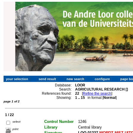
Database:
LOOR
Search:
AGRICULTURAL RESEARCH []
References found:
22
[
Refine the search
]
Showing:
1 .. 15
in format [
Normal
]
page 1 of 2
1 / 22
Control Number
1246
select
Library
Central library
print
Signature
LOO 01237
WORDT NIET UIT