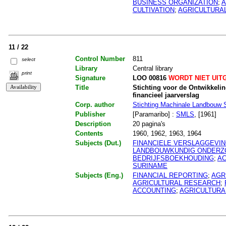
BUSINESS ORGANIZATION
;
A
CULTIVATION
;
AGRICULTURA
11 / 22
Control Number
811
select
Library
Central library
print
Signature
LOO 00816
WORDT NIET UIT
Title
Stichting voor de Ontwikkeli
financieel jaarverslag
Corp. author
Stichting Machinale Landbouw 
Publisher
[Paramaribo] :
SMLS
, [1961]
Description
20 pagina's
Contents
1960, 1962, 1963, 1964
Subjects (Dut.)
FINANCIELE VERSLAGGEVI
LANDBOUWKUNDIG ONDERZ
BEDRIJFSBOEKHOUDING
;
A
SURINAME
Subjects (Eng.)
FINANCIAL REPORTING
;
AGR
AGRICULTURAL RESEARCH
;
ACCOUNTING
;
AGRICULTURA