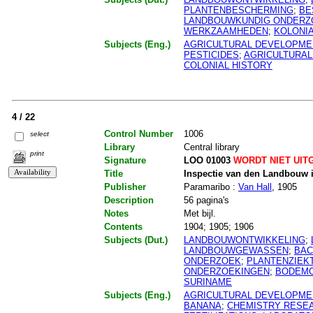
PLANTENBESCHERMING
;
BE
LANDBOUWKUNDIG ONDERZ
WERKZAAMHEDEN
;
KOLONI
Subjects (Eng.)
AGRICULTURAL DEVELOPME
PESTICIDES
;
AGRICULTURA
COLONIAL HISTORY
4 / 22
Control Number
1006
select
Library
Central library
print
Signature
LOO 01003
WORDT NIET UIT
Title
Inspectie van den Landbouw in
Publisher
Paramaribo :
Van Hall
, 1905
Description
56 pagina's
Notes
Met bijl.
Contents
1904; 1905; 1906
Subjects (Dut.)
LANDBOUWONTWIKKELING
;
LANDBOUWGEWASSEN
;
BAC
ONDERZOEK
;
PLANTENZIEK
ONDERZOEKINGEN
;
BODEM
SURINAME
Subjects (Eng.)
AGRICULTURAL DEVELOPME
BANANA
;
CHEMISTRY RESE