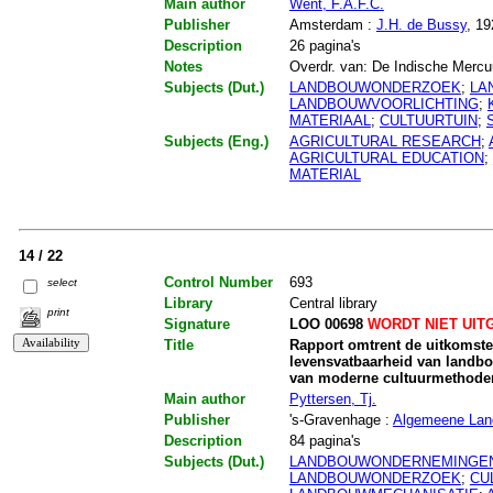
Main author
Went, F.A.F.C.
Publisher
Amsterdam :
J.H. de Bussy
, 19
Description
26 pagina's
Notes
Overdr. van: De Indische Merc
Subjects (Dut.)
LANDBOUWONDERZOEK
;
LA
LANDBOUWVOORLICHTING
;
MATERIAAL
;
CULTUURTUIN
;
Subjects (Eng.)
AGRICULTURAL RESEARCH
;
AGRICULTURAL EDUCATION
;
MATERIAL
14 / 22
Control Number
693
select
Library
Central library
print
Signature
LOO 00698
WORDT NIET UIT
Title
Rapport omtrent de uitkomste
levensvatbaarheid van landb
van moderne cultuurmethode
Main author
Pyttersen, Tj.
Publisher
's-Gravenhage :
Algemeene Land
Description
84 pagina's
Subjects (Dut.)
LANDBOUWONDERNEMINGE
LANDBOUWONDERZOEK
;
CU