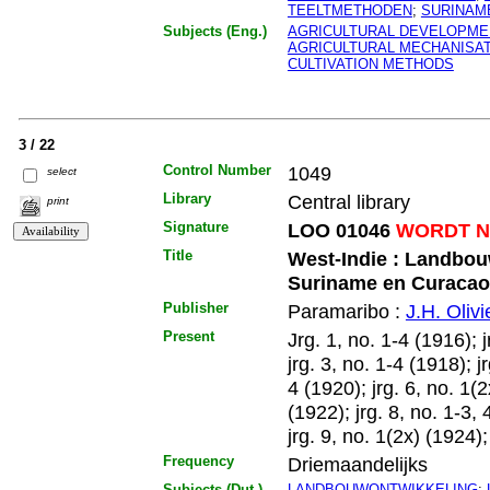
TEELTMETHODEN
;
SURINAM
Subjects (Eng.)
AGRICULTURAL DEVELOPME
AGRICULTURAL MECHANISA
CULTIVATION METHODS
3 / 22
Control Number
1049
select
Library
Central library
print
Signature
LOO 01046
WORDT N
Title
West-Indie : Landbouw
Suriname en Curacao
Publisher
Paramaribo :
J.H. Olivi
Present
Jrg. 1, no. 1-4 (1916); j
jrg. 3, no. 1-4 (1918); j
4 (1920); jrg. 6, no. 1(2
(1922); jrg. 8, no. 1-3, 
jrg. 9, no. 1(2x) (1924
Frequency
Driemaandelijks
Subjects (Dut.)
LANDBOUWONTWIKKELING
;