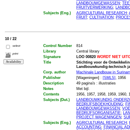
LANDBOUWGEWASSEN
;
TEE
FRUITVERWERKING
;
LANDB
Subjects (Eng.)
AGRICULTURAL RESEARCH
;
FRUIT
;
CULTIVATION
;
PROCE
10 / 22
Control Number
814
select
Library
Central library
print
Signature
LOO 00820
WORDT NIET UIT
Title
Stichting voor de Ontwikkeli
Landbouwkundig-technisch ja
Corp. author
Machinale Landbouw in Surina
Publisher
[Wageningen] :
[SMLS]
, 1956
Description
49 pagina's : illustraties
Notes
Met bijl.
Contents
1956, 1957, 1958, 1959, 1960, 
Subjects (Dut.)
LANDBOUWKUNDIG ONDERZ
BEDRIJFSBOEKHOUDING
;
FI
LANDBOUWGEWASSEN
;
VOE
BEDRIJFSORGANISATIE
;
LA
PROJECT WAGENINGEN
;
SU
Subjects (Eng.)
AGRICULTURAL RESEARCH
;
ACCOUNTING
;
FINANCIAL AD