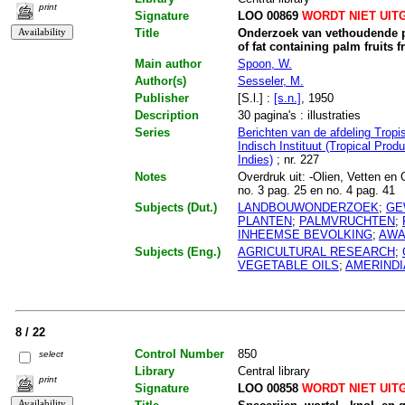
print
Signature
LOO 00869
WORDT NIET UIT
Title
Onderzoek van vethoudende pa
of fat containing palm fruits
Main author
Spoon, W.
Author(s)
Sesseler, M.
Publisher
[S.l.] :
[s.n.]
, 1950
Description
30 pagina's : illustraties
Series
Berichten van de afdeling Tropi
Indisch Instituut (Tropical Prod
Indies)
; nr. 227
Notes
Overdruk uit: -Olien, Vetten en 
no. 3 pag. 25 en no. 4 pag. 41
Subjects (Dut.)
LANDBOUWONDERZOEK
;
GE
PLANTEN
;
PALMVRUCHTEN
;
INHEEMSE BEVOLKING
;
AWA
Subjects (Eng.)
AGRICULTURAL RESEARCH
;
VEGETABLE OILS
;
AMERIND
8 / 22
Control Number
850
select
Library
Central library
print
Signature
LOO 00858
WORDT NIET UIT