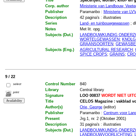
Title
Specerijen, wortel-, knol- en
Corp. author
Ministerie van Landbouw, Veetee
Publisher
Paramaribo :
Ministerie van LV
Description
42 pagina's : illustraties
Series
Land- en tuinbouwgewassen
; dl
Notes
Met lit. opg.
Subjects (Dut.)
LANDBOUWKUNDIG ONDERZ
WORTELGEWASSEN
;
KNOL
GRAANSOORTEN
;
GEWASBE
Subjects (Eng.)
AGRICULTURAL RESEARCH
;
SPICE CROPS
;
GRAINS
;
CRO
9 / 22
Control Number
840
select
Library
Central library
print
Signature
LOO 00837
WORDT NIET UIT
Title
CELOS Magazine : vakblad vo
Author(s)
Orie, George
(editor)
Publisher
Paramaribo :
Centrum voor Lan
Present
Jrg.1, nr. 2 (Oktober 2001)
Description
31 pagina's : illustraties
Subjects (Dut.)
LANDBOUWKUNDIG ONDERZ
LANDBOUWVOORLICHTING
;