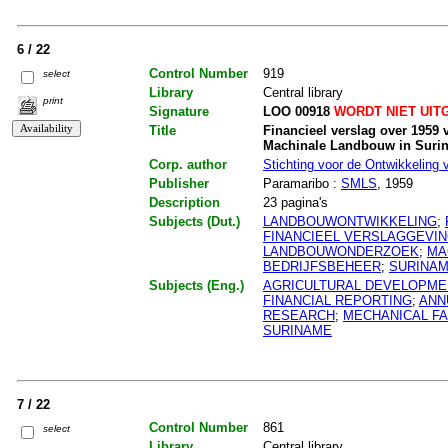
6 / 22
Control Number
919
select
Library
Central library
print
Signature
LOO 00918
WORDT NIET UIT
Title
Financieel verslag over 1959 
Machinale Landbouw in Suri
Corp. author
Stichting voor de Ontwikkeling
Publisher
Paramaribo :
SMLS
, 1959
Description
23 pagina's
Subjects (Dut.)
LANDBOUWONTWIKKELING
;
FINANCIEEL VERSLAGGEVI
LANDBOUWONDERZOEK
;
MA
BEDRIJFSBEHEER
;
SURINA
Subjects (Eng.)
AGRICULTURAL DEVELOPME
FINANCIAL REPORTING
;
ANN
RESEARCH
;
MECHANICAL F
SURINAME
7 / 22
Control Number
861
select
Library
Central library