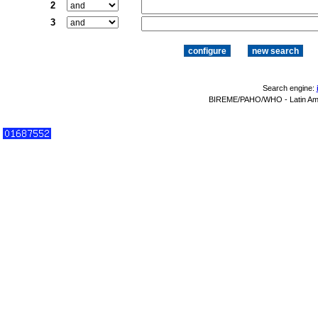
2
3
Search engine:
BIREME/PAHO/WHO - Latin Amer