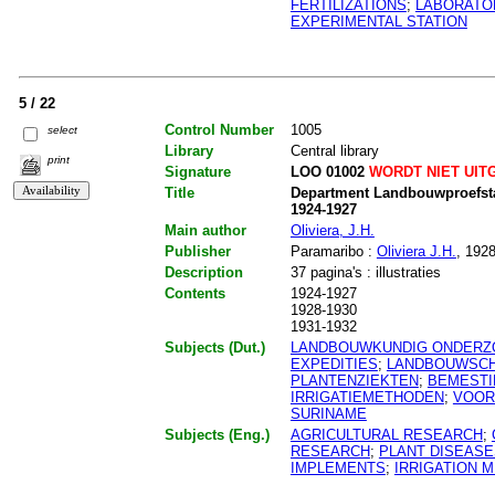
FERTILIZATIONS
;
LABORATO
EXPERIMENTAL STATION
5 / 22
Control Number
1005
select
Library
Central library
print
Signature
LOO 01002
WORDT NIET UIT
Title
Department Landbouwproefstat
1924-1927
Main author
Oliviera, J.H.
Publisher
Paramaribo :
Oliviera J.H.
, 192
Description
37 pagina's : illustraties
Contents
1924-1927
1928-1930
1931-1932
Subjects (Dut.)
LANDBOUWKUNDIG ONDERZ
EXPEDITIES
;
LANDBOUWSCH
PLANTENZIEKTEN
;
BEMESTI
IRRIGATIEMETHODEN
;
VOOR
SURINAME
Subjects (Eng.)
AGRICULTURAL RESEARCH
;
RESEARCH
;
PLANT DISEASE
IMPLEMENTS
;
IRRIGATION 