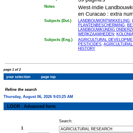
Notes
West-Indie Landbouwku
en Curacao : extra nu
Subjects (Dut.)
LANDBOUWONTWIKKELING
;
PLANTENBESCHERMING
;
BE
LANDBOUWKUNDIG ONDERZ
WERKZAAMHEDEN
;
KOLONI
Subjects (Eng.)
AGRICULTURAL DEVELOPME
PESTICIDES
;
AGRICULTURA
HISTORY
page 1 of 2
Refine the search
Thursday, August 06, 2026 9:03:26 AM
LOOR : Advanced form
Search:
1