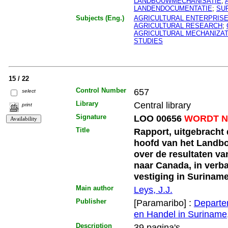
LANDBOUWMECHANISATIE
;
LANDENDOCUMENTATIE
;
SU
Subjects (Eng.)
AGRICULTURAL ENTERPRIS
AGRICULTURAL RESEARCH
;
AGRICULTURAL MECHANIZAT
STUDIES
15 / 22
Control Number
657
select
Library
Central library
print
Signature
LOO 00656
WORDT N
Title
Rapport, uitgebracht 
hoofd van het Landb
over de resultaten v
naar Canada, in verb
vestiging in Surinam
Main author
Leys, J.J.
Publisher
[Paramaribo] :
Departe
en Handel in Suriname
Description
39 pagina's