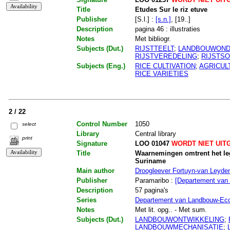
Title
Etudes Sur le riz etuve
Publisher
[S.l.] :
[s.n.]
, [19..]
Description
pagina 46 : illustraties
Notes
Met bibliogr.
Subjects (Dut.)
RIJSTTEELT
;
LANDBOUWOND
RIJSTVEREDELING
;
RIJSTS
Subjects (Eng.)
RICE CULTIVATION
;
AGRICUL
RICE VARIETIES
2 / 22
Control Number
1050
select
Library
Central library
print
Signature
LOO 01047
WORDT NIET UIT
Title
Waarnemingen omtrent het lege
Suriname
Main author
Droogleever Fortuyn-van Leyden
Publisher
Paramaribo :
[Departement van
Description
57 pagina's
Series
Departement van Landbouw-Ec
Notes
Met lit. opg.. - Met sum.
Subjects (Dut.)
LANDBOUWONTWIKKELING
;
LANDBOUWMECHANISATIE
;