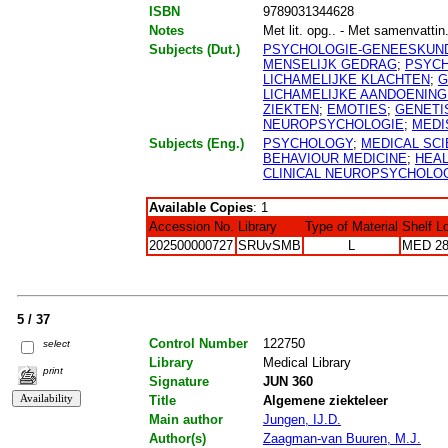
ISBN
9789031344628
Notes
Met lit. opg.. - Met samenvattin.
Subjects (Dut.)
PSYCHOLOGIE-GENEESKUN
MENSELIJK GEDRAG
;
PSYCH
LICHAMELIJKE KLACHTEN
;
G
LICHAMELIJKE AANDOENIN
ZIEKTEN
;
EMOTIES
;
GENETI
NEUROPSYCHOLOGIE
;
MEDI
Subjects (Eng.)
PSYCHOLOGY
;
MEDICAL SC
BEHAVIOUR MEDICINE
;
HEA
CLINICAL NEUROPSYCHOLO
Available Copies
: 1
Accession No.
Library
Type of Material
Shelf L
202500000727
SRUvSMB
L
MED 2
5 / 37
Control Number
122750
select
Library
Medical Library
print
Signature
JUN 360
Title
Algemene ziekteleer
Main author
Jungen, IJ.D.
Author(s)
Zaagman-van Buuren, M.J.