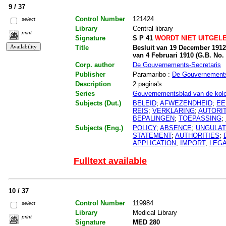
9 / 37
Control Number
121424
select
Library
Central library
print
Signature
S P 41
WORDT NIET UITGEL
Title
Besluit van 19 December 1912,
van 4 Februari 1910 (G.B. No. 
Corp. author
De Gouvernements-Secretaris
Publisher
Paramaribo :
De Gouvernements
Description
2 pagina's
Series
Gouvernementsblad van de kol
Subjects (Dut.)
BELEID
;
AFWEZENDHEID
;
EE
REIS
;
VERKLARING
;
AUTORI
BEPALINGEN
;
TOEPASSING
;
Subjects (Eng.)
POLICY
;
ABSENCE
;
UNGULAT
STATEMENT
;
AUTHORITIES
;
APPLICATION
;
IMPORT
;
LEGA
Fulltext available
10 / 37
Control Number
119984
select
Library
Medical Library
print
Signature
MED 280