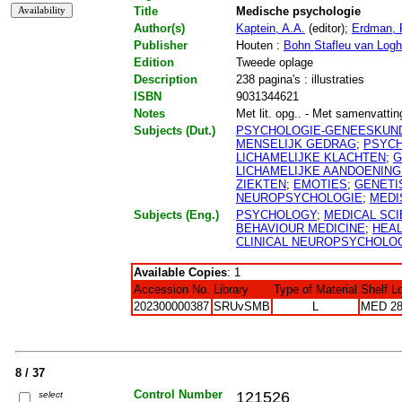
Title
Medische psychologie
Author(s)
Kaptein, A.A.
(editor);
Erdman, 
Publisher
Houten :
Bohn Stafleu van Log
Edition
Tweede oplage
Description
238 pagina's : illustraties
ISBN
9031344621
Notes
Met lit. opg.. - Met samenvattin
Subjects (Dut.)
PSYCHOLOGIE-GENEESKUN
MENSELIJK GEDRAG
;
PSYCH
LICHAMELIJKE KLACHTEN
;
G
LICHAMELIJKE AANDOENIN
ZIEKTEN
;
EMOTIES
;
GENETI
NEUROPSYCHOLOGIE
;
MEDI
Subjects (Eng.)
PSYCHOLOGY
;
MEDICAL SC
BEHAVIOUR MEDICINE
;
HEA
CLINICAL NEUROPSYCHOLO
Available Copies
: 1
Accession No.
Library
Type of Material
Shelf L
202300000387
SRUvSMB
L
MED 2
8 / 37
Control Number
121526
select