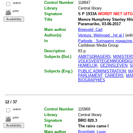
Control Number
118847
select
Library
Central library
print
Signature
S P 1933A
WORDT NIET UIT
Title
Memre Humphrey Stanley Hild
Paramaribo, 03-06-2017
Main author
Breeveld, Carl
Author(s)
Ventura, Welmoed...[et al.]
(edit
In
Parbode : Surinaams magazin
Caribbean Media Group
Description
83 p.
Subjects (Dut.)
AMBTSDRAGERS
;
MINISTER
VOLKSVERTEGENWOORDIG
HUWELIJK
;
GEZINSLEVEN
;
S
Subjects (Eng.)
PUBLIC ADMINISTRATION
;
M
PARLIAMENT
;
CAREERS
;
MA
BIOGRAPHIES
12 / 37
Control Number
115969
select
Library
Central library
print
Signature
BRO 820.3
Title
The rains came I
Main author
Bromfield, Louis