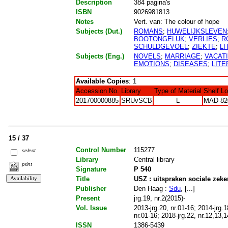
Description
384 pagina's
ISBN
9026981813
Notes
Vert. van: The colour of hope
Subjects (Dut.)
ROMANS
;
HUWELIJKSLEVEN
BOOTONGELUK
;
VERLIES
;
R
SCHULDGEVOEL
;
ZIEKTE
;
LI
Subjects (Eng.)
NOVELS
;
MARRIAGE
;
VACAT
EMOTIONS
;
DISEASES
;
LITE
Available Copies
: 1
Accession No.
Library
Type of Material
Shelf L
201700000885
SRUvSCB
L
MAD 82
15 / 37
Control Number
115277
select
Library
Central library
print
Signature
P 540
Title
USZ : uitspraken sociale zeke
Publisher
Den Haag :
Sdu
, [...]
Present
jrg.19, nr.2(2015)-
Vol. Issue
2013-jrg.20, nr.01-16; 2014-jrg.1
nr.01-16; 2018-jrg.22, nr.12,13,14
ISSN
1386-5439