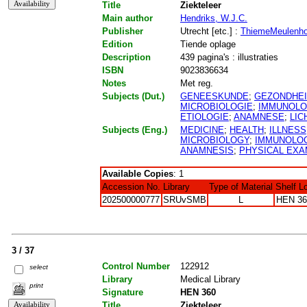
Title
Ziekteleer
Main author
Hendriks, W.J.C.
Publisher
Utrecht [etc.] :
ThiemeMeulenho
Edition
Tiende oplage
Description
439 pagina's : illustraties
ISBN
9023836634
Notes
Met reg.
Subjects (Dut.)
GENEESKUNDE
;
GEZONDHE
MICROBIOLOGIE
;
IMMUNOLO
ETIOLOGIE
;
ANAMNESE
;
LIC
Subjects (Eng.)
MEDICINE
;
HEALTH
;
ILLNESS
MICROBIOLOGY
;
IMMUNOLO
ANAMNESIS
;
PHYSICAL EXA
Available Copies
: 1
Accession No.
Library
Type of Material
Shelf L
202500000777
SRUvSMB
L
HEN 36
3 / 37
Control Number
122912
select
Library
Medical Library
print
Signature
HEN 360
Title
Ziekteleer