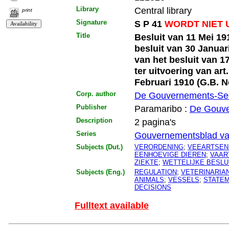
Library
Central library
print
Signature
S P 41
WORDT NIET 
Title
Besluit van 11 Mei 19
besluit van 30 Januari
van het besluit van 1
ter uitvoering van art
Februari 1910 (G.B. No
Corp. author
De Gouvernements-Sec
Publisher
Paramaribo :
De Gouve
Description
2 pagina's
Series
Gouvernementsblad va
Subjects (Dut.)
VERORDENING
;
VEEARTSEN
EENHOEVIGE DIEREN
;
VAAR
ZIEKTE
;
WETTELIJKE BESLU
Subjects (Eng.)
REGULATION
;
VETERINARIA
ANIMALS
;
VESSELS
;
STATE
DECISIONS
Fulltext available