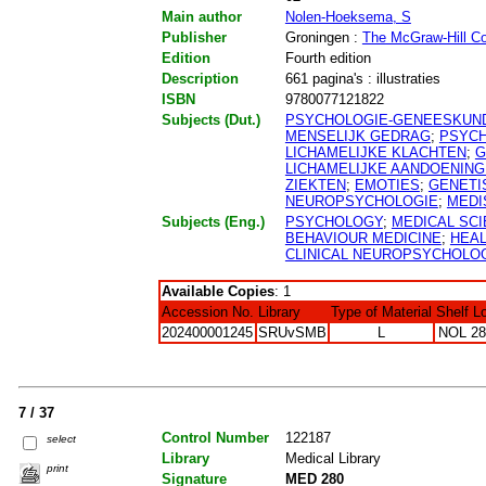
Main author
Nolen-Hoeksema, S
Publisher
Groningen :
The McGraw-Hill C
Edition
Fourth edition
Description
661 pagina's : illustraties
ISBN
9780077121822
Subjects (Dut.)
PSYCHOLOGIE-GENEESKUN
MENSELIJK GEDRAG
;
PSYCH
LICHAMELIJKE KLACHTEN
;
G
LICHAMELIJKE AANDOENIN
ZIEKTEN
;
EMOTIES
;
GENETI
NEUROPSYCHOLOGIE
;
MEDI
Subjects (Eng.)
PSYCHOLOGY
;
MEDICAL SC
BEHAVIOUR MEDICINE
;
HEA
CLINICAL NEUROPSYCHOLO
Available Copies
: 1
Accession No.
Library
Type of Material
Shelf L
202400001245
SRUvSMB
L
NOL 28
7 / 37
Control Number
122187
select
Library
Medical Library
print
Signature
MED 280