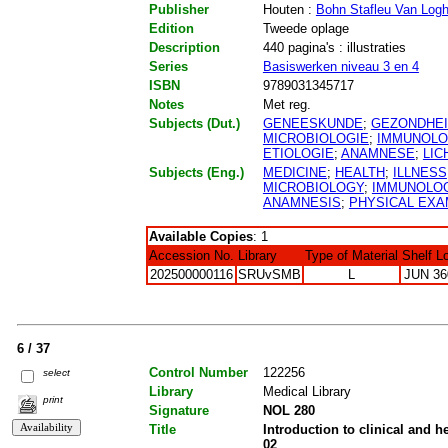
Publisher
Houten :
Bohn Stafleu Van Log
Edition
Tweede oplage
Description
440 pagina's : illustraties
Series
Basiswerken niveau 3 en 4
ISBN
9789031345717
Notes
Met reg.
Subjects (Dut.)
GENEESKUNDE
;
GEZONDHE
MICROBIOLOGIE
;
IMMUNOLO
ETIOLOGIE
;
ANAMNESE
;
LIC
Subjects (Eng.)
MEDICINE
;
HEALTH
;
ILLNESS
MICROBIOLOGY
;
IMMUNOLO
ANAMNESIS
;
PHYSICAL EXA
Available Copies
: 1
Accession No.
Library
Type of Material
Shelf L
202500000116
SRUvSMB
L
JUN 36
6 / 37
Control Number
122256
select
Library
Medical Library
print
Signature
NOL 280
Title
Introduction to clinical and 
02