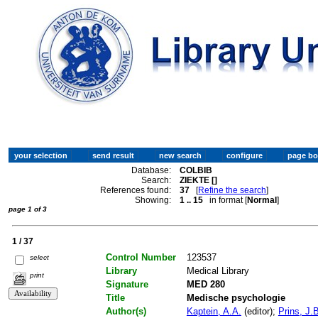
Database:
COLBIB
Search:
ZIEKTE []
References found:
37
[
Refine the search
]
Showing:
1 .. 15
in format [
Normal
]
page 1 of 3
1 / 37
Control Number
123537
select
Library
Medical Library
print
Signature
MED 280
Title
Medische psychologie
Author(s)
Kaptein, A.A.
(editor);
Prins, J.