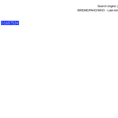
Search engine:
BIREME/PAHO/WHO - Latin Amer