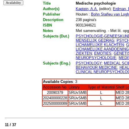
Title
Medische psychologie
Author(s)
Kaptein, A.A.
(editor);
Erdman, 
Publisher
Houten :
Bohn Stafleu van Log
Description
238 pagina's
ISBN
9031344621
Notes
Met samenvatting. - Met lit. opg
Subjects (Dut.)
PSYCHOLOGIE-GENEESKUN
MENSELIJK GEDRAG
;
PSYCH
LICHAMELIJKE KLACHTEN
;
G
LICHAMELIJKE AANDOENIN
ZIEKTEN
;
EMOTIES
;
GENETI
NEUROPSYCHOLOGIE
;
MEDI
Subjects (Eng.)
PSYCHOLOGY
;
MEDICAL SC
BEHAVIOUR MEDICINE
;
HEA
CLINICAL NEUROPSYCHOLO
Available Copies
: 3
Accession No.
Library
Type of Material
Shelf L
20090379
SRUvSMB
L
MED 2
202400000228
SRUvSMB
L
MED 2
202500000089
SRUvSMB
L
MED 2
11 / 37