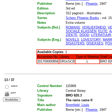
Publisher
Berne [etc.] :
Phoenix
, 1947
Edition
3rd ed.
Description
312 pagina's : illustraties
Series
Scherz Phoenix Books
; vol. 15
Notes
Extra volume
Subjects (Dut.)
ROMANS
;
VERLIEFDHEID
;
VE
SOCIALE KLASSEN
;
ELITE
;
A
ZIEKTE
;
DOOD
;
LITERATUUR
Subjects (Eng.)
NOVELS
;
LOVESTORY
;
MARR
DISASTERS
;
DISEASES
;
POV
Available Copies
: 1
Accession No.
Library
Type of Material
Shelf L
201700000858
SRUvSCB
L
BRO 82
13 / 37
Control Number
115968
select
Library
Central library
print
Signature
BRO 820.3
Title
The rains came II
Main author
Bromfield, Louis
Publisher
Berne [etc.] :
Phoenix
, 1947