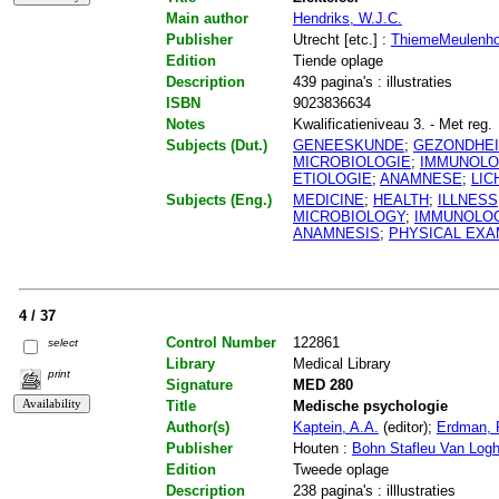
Main author
Hendriks, W.J.C.
Publisher
Utrecht [etc.] :
ThiemeMeulenho
Edition
Tiende oplage
Description
439 pagina's : illustraties
ISBN
9023836634
Notes
Kwalificatieniveau 3. - Met reg.
Subjects (Dut.)
GENEESKUNDE
;
GEZONDHE
MICROBIOLOGIE
;
IMMUNOLO
ETIOLOGIE
;
ANAMNESE
;
LIC
Subjects (Eng.)
MEDICINE
;
HEALTH
;
ILLNESS
MICROBIOLOGY
;
IMMUNOLO
ANAMNESIS
;
PHYSICAL EXA
4 / 37
Control Number
122861
select
Library
Medical Library
print
Signature
MED 280
Title
Medische psychologie
Author(s)
Kaptein, A.A.
(editor);
Erdman, 
Publisher
Houten :
Bohn Stafleu Van Log
Edition
Tweede oplage
Description
238 pagina's : illlustraties