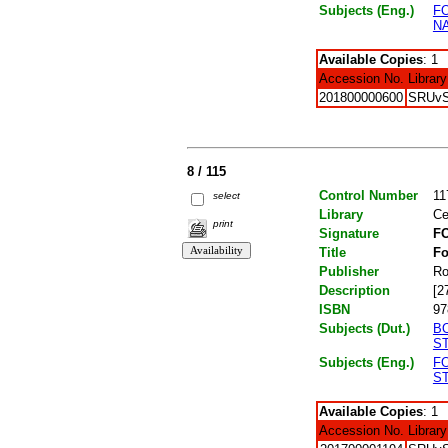
Subjects (Eng.)
F
N
Available Copies
: 1
Accession No.
Library
201800000600
SRUv
8 / 115
Control Number
11
select
Library
Ce
print
Signature
FO
Title
Fo
Publisher
R
Description
[2
ISBN
97
Subjects (Dut.)
B
S
Subjects (Eng.)
F
ST
Available Copies
: 1
Accession No.
Library