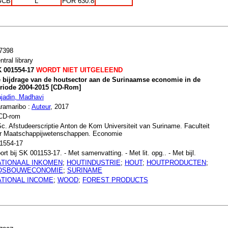
SCB
L
FOR 630.8
7398
ntral library
 001554-17
WORDT NIET UITGELEEND
 bijdrage van de houtsector aan de Surinaamse economie in de
riode 2004-2015 [CD-Rom]
jadin, Madhavi
ramaribo :
Auteur
, 2017
CD-rom
c. Afstudeerscriptie Anton de Kom Universiteit van Suriname. Faculteit
r Maatschappijwetenschappen. Economie
1554-17
ort bij SK 001153-17. - Met samenvatting. - Met lit. opg.. - Met bijl.
ATIONAAL INKOMEN
;
HOUTINDUSTRIE
;
HOUT
;
HOUTPRODUCTEN
;
OSBOUWECONOMIE
;
SURINAME
ATIONAL INCOME
;
WOOD
;
FOREST PRODUCTS