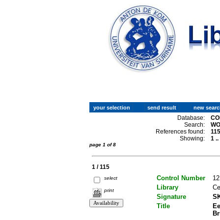
Database:
CO
Search:
WO
References found:
11
Showing:
1 .
page 1 of 8
1 / 115
Control Number
12
select
Library
Ce
print
Signature
SK
Title
Ee
Br