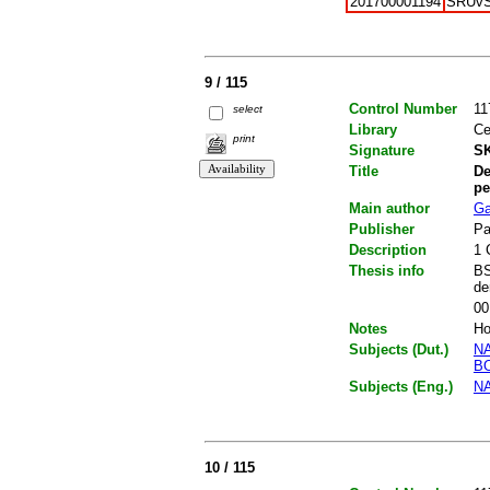
201700001194
SRUv
9 / 115
Control Number
11
select
Library
Ce
print
Signature
SK
Title
De
pe
Main author
Ga
Publisher
Pa
Description
1 
Thesis info
BS
de
00
Notes
Ho
Subjects (Dut.)
N
B
Subjects (Eng.)
N
10 / 115