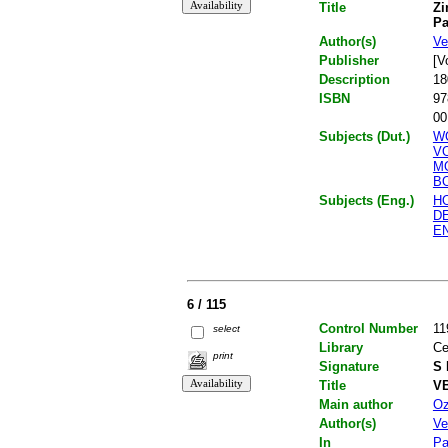
Title
Zi
Pa
Author(s)
Ve
Publisher
[V
Description
18
ISBN
97
00
Subjects (Dut.)
W
V
M
B
Subjects (Eng.)
H
D
E
6 / 115
Control Number
11
select
Library
Ce
print
Signature
S 
Title
VB
Main author
Oz
Author(s)
Ve
In
Pa