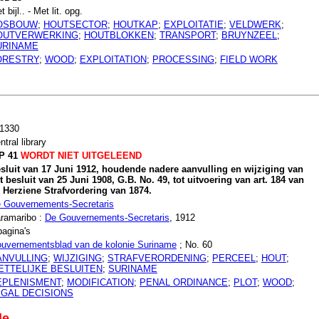
t bijl.. - Met lit. opg.
OSBOUW
;
HOUTSECTOR
;
HOUTKAP
;
EXPLOITATIE
;
VELDWERK
;
OUTVERWERKING
;
HOUTBLOKKEN
;
TRANSPORT
;
BRUYNZEEL
;
URINAME
ORESTRY
;
WOOD
;
EXPLOITATION
;
PROCESSING
;
FIELD WORK
1330
ntral library
P 41
WORDT NIET UITGELEEND
sluit van 17 Juni 1912, houdende nadere aanvulling en wijziging van
t besluit van 25 Juni 1908, G.B. No. 49, tot uitvoering van art. 184 van
 Herziene Strafvordering van 1874.
 Gouvernements-Secretaris
ramaribo :
De Gouvernements-Secretaris
, 1912
pagina's
uvernementsblad van de kolonie Suriname
; No. 60
ANVULLING
;
WIJZIGING
;
STRAFVERORDENING
;
PERCEEL
;
HOUT
;
ETTELIJKE BESLUITEN
;
SURINAME
EPLENISMENT
;
MODIFICATION
;
PENAL ORDINANCE
;
PLOT
;
WOOD
;
EGAL DECISIONS
le