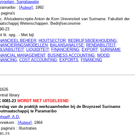
mgolam, Sangitawatie
ramaribo :
[Auteur]
, 1992
 pagina's
c. Afstudeerscriptie Anton de Kom Universiteit van Suriname. Fakulteit der
atschappij Wetenschappen. Bedrijfseconomie
90-23
t lit. opg.. - Met bijl.
INANCIEEL BEHEER
;
HOUTSECTOR
;
BEDRIJFSBOEKHOUDING
;
INANCIERINGSMODELLEN
;
BALANSANALYSE
;
RENDABILITEIT
;
LVABILITEIT
;
LIQUIDITEIT
;
FINANCIERING
;
EXPORT
;
SURINAME
INANCIAL MANAGEMENT
;
BUSINESS ACCOUNTING
;
WOOD
;
INANCING
;
COST ACCOUNTING
;
EXPORTS
;
FINANCING
1626
ntral library
 0081-23
WORDT NIET UITGELEEND
rslag van de praktijk werkzaamheden bij de Bruynzeel Suriname
utmaatschappij te Paramaribo
rhoeff, A.D.
nnekom :
[Auteur]
, 1964
 pagina's : Illustraties
81-23