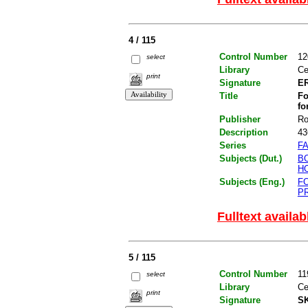
4 / 115
Control Number
12
select
Library
Ce
print
Signature
ER
Title
Fo
fo
Publisher
R
Description
43
Series
FA
Subjects (Dut.)
B
H
Subjects (Eng.)
F
P
Fulltext availab
5 / 115
Control Number
11
select
Library
Ce
print
Signature
SK