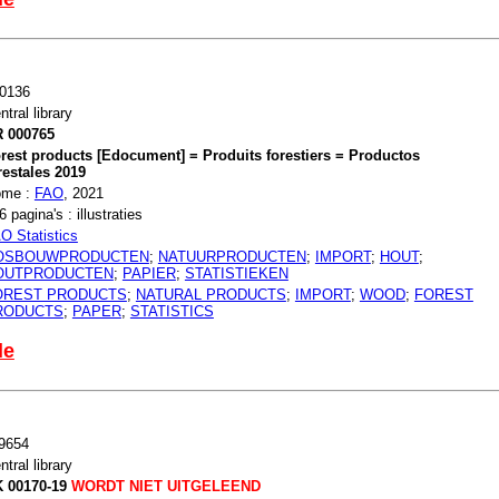
0136
ntral library
 000765
rest products [Edocument] = Produits forestiers = Productos
restales 2019
ome :
FAO
, 2021
6 pagina's : illustraties
O Statistics
OSBOUWPRODUCTEN
;
NATUURPRODUCTEN
;
IMPORT
;
HOUT
;
OUTPRODUCTEN
;
PAPIER
;
STATISTIEKEN
OREST PRODUCTS
;
NATURAL PRODUCTS
;
IMPORT
;
WOOD
;
FOREST
RODUCTS
;
PAPER
;
STATISTICS
le
9654
ntral library
 00170-19
WORDT NIET UITGELEEND