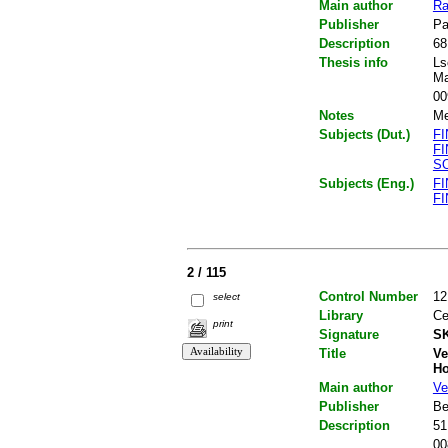
Main author
Ra
Publisher
Pa
Description
68
Thesis info
Ls
Ma
00
Notes
Me
Subjects (Dut.)
F
F
SO
Subjects (Eng.)
F
F
2 / 115
Control Number
12
select
Library
Ce
print
Signature
SK
Title
Ve
Ho
Main author
Ve
Publisher
Be
Description
51
00