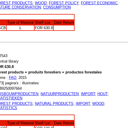
OREST PRODUCTS
;
WOOD
;
FOREST POLICY
;
FOREST ECONOMIC
;
ATURE CONSERVATION
;
CONSUMPTION
Type of Material
Shelf Loc
Date Return
SCB
L
FOR 630.8
7543
ntral library
R 630.8
rest products = produits forestiers = productos forestales
ome :
FAO
, 2015
73] pagina's : illustraties
89250097664
OSBOUWPRODUCTEN
;
NATUURPRODUCTEN
;
IMPORT
;
HOUT
;
TATISTIEKEN
OREST PRODUCTS
;
NATURAL PRODUCTS
;
IMPORT
;
WOOD
;
ATISTICS
Type of Material
Shelf Loc
Date Return