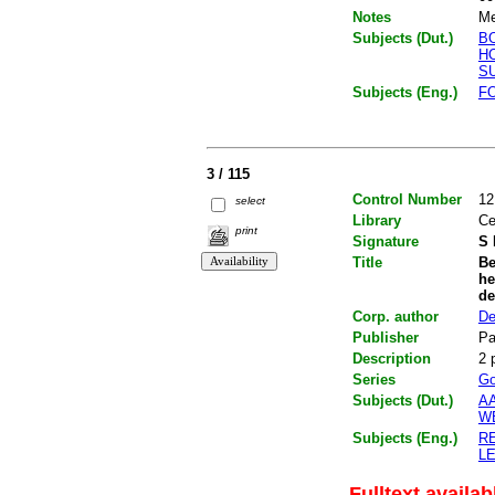
Notes
Me
Subjects (Dut.)
B
H
S
Subjects (Eng.)
F
3 / 115
Control Number
12
select
Library
Ce
print
Signature
S 
Title
Be
he
de
Corp. author
De
Publisher
Pa
Description
2 
Series
Go
Subjects (Dut.)
A
W
Subjects (Eng.)
R
L
Fulltext availab