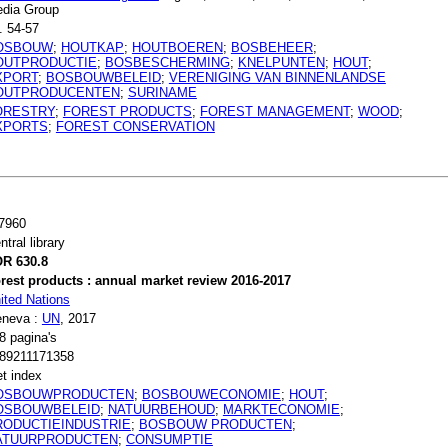
dia Group
. 54-57
OSBOUW
;
HOUTKAP
;
HOUTBOEREN
;
BOSBEHEER
;
OUTPRODUCTIE
;
BOSBESCHERMING
;
KNELPUNTEN
;
HOUT
;
XPORT
;
BOSBOUWBELEID
;
VERENIGING VAN BINNENLANDSE
OUTPRODUCENTEN
;
SURINAME
ORESTRY
;
FOREST PRODUCTS
;
FOREST MANAGEMENT
;
WOOD
;
XPORTS
;
FOREST CONSERVATION
7960
ntral library
R 630.8
rest products : annual market review 2016-2017
ited Nations
neva :
UN
, 2017
8 pagina's
89211171358
t index
OSBOUWPRODUCTEN
;
BOSBOUWECONOMIE
;
HOUT
;
OSBOUWBELEID
;
NATUURBEHOUD
;
MARKTECONOMIE
;
RODUCTIEINDUSTRIE
;
BOSBOUW PRODUCTEN
;
ATUURPRODUCTEN
;
CONSUMPTIE