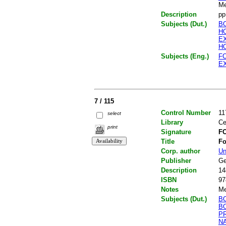
Me
Description
pp
Subjects (Dut.)
B
H
E
H
Subjects (Eng.)
F
E
7 / 115
Control Number
11
select
Library
Ce
print
Signature
FO
Title
Fo
Corp. author
Un
Publisher
Ge
Description
14
ISBN
97
Notes
Me
Subjects (Dut.)
B
B
P
N