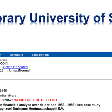
LBIB
OD []
5
[
Refine the search
]
. 15
in format [
Normal
]
1646
ntral library
 0090-23
WORDT NIET UITGELEEND
n financiele analyse over de periode 1982 - 1986 : een case study
uynzeel Suriname Houtmaatschappij B.V.