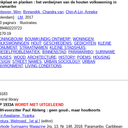
nkplaat en planken : het verdwijnen van de houten volkswoning in
ramaribo
rboven, Wim
;
Binnendijk, Chandra van
;
Chin-A-Lin, Anneke
olendam] :
LM
, 2017
0 pagina's : Illustraties
89460223723
170-19
ONINGBOUW
;
BOUWKUNDIG ONTWERP
;
WONINGEN
;
OLKSWONINGEN
;
HOUT
;
GESCHIEDENIS
;
GEDICHTEN
;
KLEINE
ONUMENT
;
STRAATNAMEN
;
KLEINE STADSHUIS
;
OEDELPROBLEMATIEK
;
BINNENSTAD
;
PARAMARIBO
;
SURINAME
OUSES
;
WOOD
;
ARCHITECTURE
;
HISTORY
;
POEMS
;
HOUSING
ESIGN
;
STREET NAMES
;
URBAN SOCIOLOGY
;
URBAN
NVIRONMENT
;
LIVING CONDITIONS
9183
ntral library
P 1933A
WORDT NIET UITGELEEND
H-voorzitter Paul Abiteng : geen goud-, maar houtkoorts
ir-Awailame, Yvanka
ntura, Welmoed...[et al.]
(editor)
rbode Surinaams Magazine
Jrg. 13, Nr. 148, 2018, Paramaribo, Caribbean