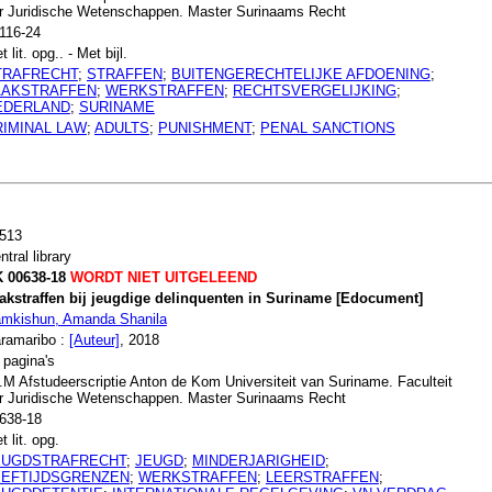
r Juridische Wetenschappen. Master Surinaams Recht
116-24
t lit. opg.. - Met bijl.
TRAFRECHT
;
STRAFFEN
;
BUITENGERECHTELIJKE AFDOENING
;
AAKSTRAFFEN
;
WERKSTRAFFEN
;
RECHTSVERGELIJKING
;
EDERLAND
;
SURINAME
RIMINAL LAW
;
ADULTS
;
PUNISHMENT
;
PENAL SANCTIONS
513
ntral library
 00638-18
WORDT NIET UITGELEEND
akstraffen bij jeugdige delinquenten in Suriname [Edocument]
mkishun, Amanda Shanila
ramaribo :
[Auteur]
, 2018
 pagina's
.M Afstudeerscriptie Anton de Kom Universiteit van Suriname. Faculteit
r Juridische Wetenschappen. Master Surinaams Recht
638-18
t lit. opg.
EUGDSTRAFRECHT
;
JEUGD
;
MINDERJARIGHEID
;
EEFTIJDSGRENZEN
;
WERKSTRAFFEN
;
LEERSTRAFFEN
;