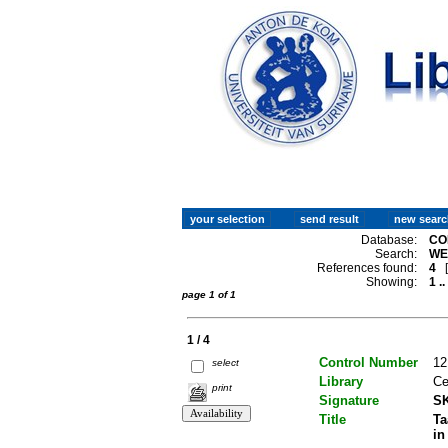
Database:
CO
Search:
WE
References found:
4
Showing:
1 ..
page 1 of 1
1 / 4
Control Number
12
select
Library
Ce
print
Signature
SK
Title
Ta
in