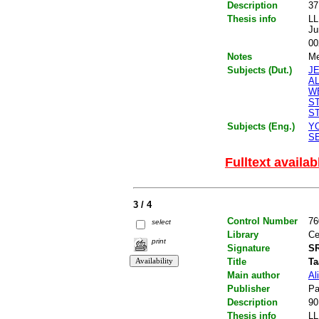
Description
37
Thesis info
LL
Ju
00
Notes
Me
Subjects (Dut.)
J
A
W
S
S
Subjects (Eng.)
Y
S
Fulltext availab
3 / 4
Control Number
76
select
Library
Ce
print
Signature
SR
Title
Ta
Main author
Al
Publisher
Pa
Description
90
Thesis info
LL