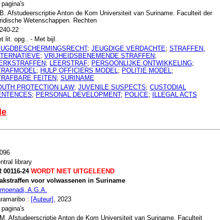
 pagina's
B. Afstudeerscriptie Anton de Kom Universiteit van Suriname. Faculteit der
ridische Wetenschappen. Rechten
240-22
t lit. opg.. - Met bijl.
EUGDBESCHERMINGSRECHT
;
JEUGDIGE VERDACHTE
;
STRAFFEN,
LTERNATIEVE
;
VRIJHEIDSBENEMENDE STRAFFEN
;
ERKSTRAFFEN
;
LEERSTRAF
;
PERSOONLIJKE ONTWIKKELING
;
TRAFMODEL
;
HULP OFFICIERS MODEL
;
POLITIE MODEL
;
TRAFBARE FEITEN
;
SURINAME
OUTH PROTECTION LAW
;
JUVENILE SUSPECTS
;
CUSTODIAL
ENTENCES
;
PERSONAL DEVELOPMENT
;
POLICE
;
ILLEGAL ACTS
le
096
ntral library
 00116-24
WORDT NIET UITGELEEND
akstraffen voor volwassenen in Suriname
imoenadi, A.G.A.
ramaribo :
[Auteur]
, 2023
 pagina's
M. Afstudeerscriptie Anton de Kom Universiteit van Suriname. Faculteit