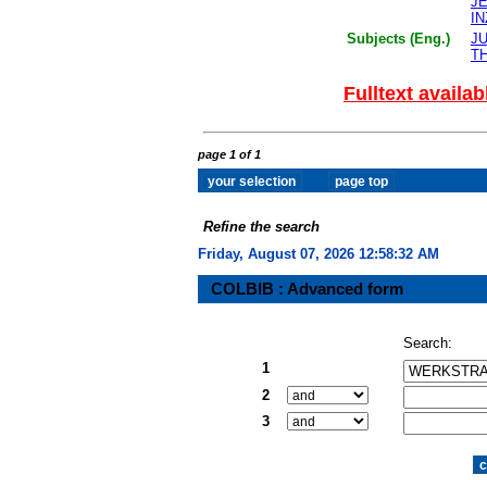
J
I
Subjects (Eng.)
J
T
Fulltext availab
page 1 of 1
Refine the search
Friday, August 07, 2026 12:58:32 AM
COLBIB : Advanced form
Search:
1
2
3