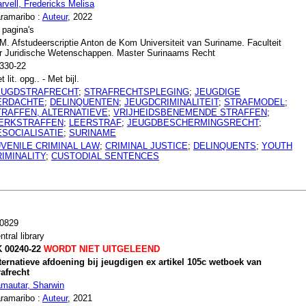
rvell, Fredericks Melisa
ramaribo :
Auteur
, 2022
 pagina's
M. Afstudeerscriptie Anton de Kom Universiteit van Suriname. Faculteit
r Juridische Wetenschappen. Master Surinaams Recht
330-22
t lit. opg.. - Met bijl.
EUGDSTRAFRECHT
;
STRAFRECHTSPLEGING
;
JEUGDIGE
ERDACHTE
;
DELINQUENTEN
;
JEUGDCRIMINALITEIT
;
STRAFMODEL
;
TRAFFEN, ALTERNATIEVE
;
VRIJHEIDSBENEMENDE STRAFFEN
;
ERKSTRAFFEN
;
LEERSTRAF
;
JEUGDBESCHERMINGSRECHT
;
ESOCIALISATIE
;
SURINAME
UVENILE CRIMINAL LAW
;
CRIMINAL JUSTICE
;
DELINQUENTS
;
YOUTH
IMINALITY
;
CUSTODIAL SENTENCES
0829
ntral library
 00240-22
WORDT NIET UITGELEEND
ternatieve afdoening bij jeugdigen ex artikel 105c wetboek van
rafrecht
mautar, Sharwin
ramaribo :
Auteur
, 2021