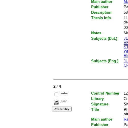
Main author
Ma
Publisher
Pa
Description
58
Thesis info
LL
de
00
Notes
Me
Subjects (Dut.)
J
V
S
W
R
Subjects (Eng.)
J
CR
2 / 4
Control Number
12
select
Library
Ce
print
Signature
SK
Title
Al
st
Main author
Ra
Publisher
Pa