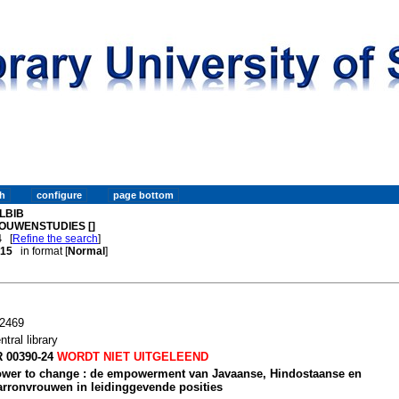
LBIB
OUWENSTUDIES []
4
[
Refine the search
]
. 15
in format [
Normal
]
2469
ntral library
 00390-24
WORDT NIET UITGELEEND
wer to change : de empowerment van Javaanse, Hindostaanse en
rronvrouwen in leidinggevende posities