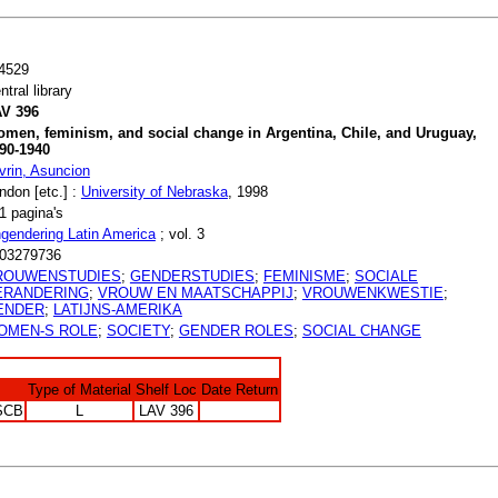
4529
ntral library
V 396
men, feminism, and social change in Argentina, Chile, and Uruguay,
90-1940
vrin, Asuncion
ndon [etc.] :
University of Nebraska
, 1998
1 pagina's
gendering Latin America
; vol. 3
03279736
ROUWENSTUDIES
;
GENDERSTUDIES
;
FEMINISME
;
SOCIALE
ERANDERING
;
VROUW EN MAATSCHAPPIJ
;
VROUWENKWESTIE
;
ENDER
;
LATIJNS-AMERIKA
OMEN-S ROLE
;
SOCIETY
;
GENDER ROLES
;
SOCIAL CHANGE
Type of Material
Shelf Loc
Date Return
SCB
L
LAV 396