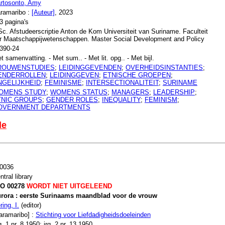
rtosonto, Amy
ramaribo :
[Auteur]
, 2023
3 pagina's
c. Afstudeerscriptie Anton de Kom Universiteit van Suriname. Faculteit
r Maatschappijwetenschappen. Master Social Development and Policy
390-24
t samenvatting. - Met sum.. - Met lit. opg.. - Met bijl.
ROUWENSTUDIES
;
LEIDINGGEVENDEN
;
OVERHEIDSINSTANTIES
;
ENDERROLLEN
;
LEIDINGGEVEN
;
ETNISCHE GROEPEN
;
NGELIJKHEID
;
FEMINISME
;
INTERSECTIONALITEIT
;
SURINAME
OMENS STUDY
;
WOMENS STATUS
;
MANAGERS
;
LEADERSHIP
;
TNIC GROUPS
;
GENDER ROLES
;
INEQUALITY
;
FEMINISM
;
OVERNMENT DEPARTMENTS
le
0036
ntral library
O 00278
WORDT NIET UITGELEEND
rora : eerste Surinaams maandblad voor de vrouw
ring, I.
(editor)
aramaribo] :
Stichting voor Liefdadigheidsdoeleinden
g. 1 nr. 8 1950; jrg. 2 nr. 13 1950