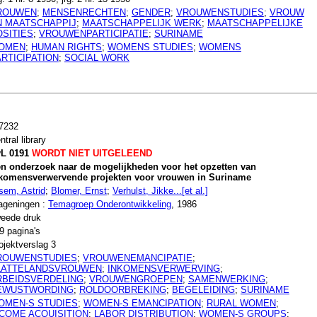
ROUWEN
;
MENSENRECHTEN
;
GENDER
;
VROUWENSTUDIES
;
VROUW
N MAATSCHAPPIJ
;
MAATSCHAPPELIJK WERK
;
MAATSCHAPPELIJKE
OSITIES
;
VROUWENPARTICIPATIE
;
SURINAME
OMEN
;
HUMAN RIGHTS
;
WOMENS STUDIES
;
WOMENS
RTICIPATION
;
SOCIAL WORK
7232
ntral library
L 0191
WORDT NIET UITGELEEND
n onderzoek naar de mogelijkheden voor het opzetten van
komensverwervende projekten voor vrouwen in Suriname
sem, Astrid
;
Blomer, Ernst
;
Verhulst, Jikke...[et al.]
geningen :
Temagroep Onderontwikkeling
, 1986
eede druk
9 pagina's
ojektverslag 3
ROUWENSTUDIES
;
VROUWENEMANCIPATIE
;
LATTELANDSVROUWEN
;
INKOMENSVERWERVING
;
RBEIDSVERDELING
;
VROUWENGROEPEN
;
SAMENWERKING
;
EWUSTWORDING
;
ROLDOORBREKING
;
BEGELEIDING
;
SURINAME
OMEN-S STUDIES
;
WOMEN-S EMANCIPATION
;
RURAL WOMEN
;
NCOME ACQUISITION
;
LABOR DISTRIBUTION
;
WOMEN-S GROUPS
;