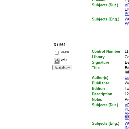
Subjects (Dut.)
V
E
P
Subjects (Eng.)
W
PA
3 / 564
Control Number
11
select
Library
Ce
print
Signature
Ev
Title
Ee
in
Author(s)
Ur
Publisher
Wa
Edition
Tw
Description
12
Notes
Pr
Subjects (Dut.)
V
P
A
B
Subjects (Eng.)
W
I