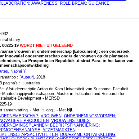
OLLABORATION
;
AWARENESS
;
ROLE BREAK
;
GUIDANCE
6932
ntral library
 00225-19
WORDT NIET UITGELEEND
raanse vrouwen in ondernemerschap [Edocument] : een onderzoek
ar innovatief ondernemerschap onder de vrouwen op de plantages
erkinderen, La Prosperite en Republiek -district Para- in het kader van
meenschapsontwikkeling
rtes, Naomi Y.
ramaribo :
[Auteur]
, 2018
3 pagina's : Illustraties
c. Afstudeerscriptie Anton de Kom Universiteit van Suriname. Faculteit
r Maatschappijwetenschappen. Master in Education and Research for
stainable Development - MERSD
225-19
t samenvatting. - Met lit. opg.. - Met bijl.
NDERNEMERSCHAP
;
VROUWEN
;
ONDERNEMINGSVORMEN
;
NNOVATIEVE PRODUCTEN
;
VROUWENSTUDIES
;
NDERNEMINGSPLANNEN
;
BEDRIJFSFINANCIERING
;
ERMOGENSANALYSE
;
AFZETMARKTEN
;
EMEENSCHAPSACTIVITEITEN
;
DUURZAME ONTWIKKELING
;