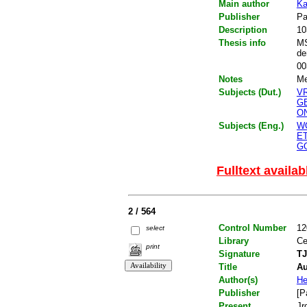
Main author
Ka
Publisher
Pa
Description
10
Thesis info
MS
de
00
Notes
Me
Subjects (Dut.)
V
G
O
Subjects (Eng.)
W
E
G
Fulltext availab
2 / 564
Control Number
12
select
Library
Ce
print
Signature
TJ
Title
Au
Author(s)
He
Publisher
[P
Present
Jr