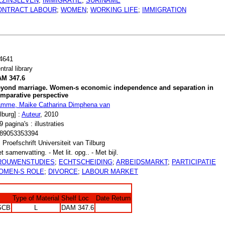
EZINSLEVEN
;
IMMIGRATIE
;
SURINAME
ONTRACT LABOUR
;
WOMEN
;
WORKING LIFE
;
IMMIGRATION
4641
ntral library
M 347.6
yond marriage. Women-s economic independence and separation in
mparative perspective
mme, Maike Catharina Dimphena van
ilburg] :
Auteur
, 2010
9 pagina's : illustraties
89053353394
. Proefschrift Universiteit van Tilburg
t samenvatting. - Met lit. opg.. - Met bijl.
ROUWENSTUDIES
;
ECHTSCHEIDING
;
ARBEIDSMARKT
;
PARTICIPATIE
OMEN-S ROLE
;
DIVORCE
;
LABOUR MARKET
Type of Material
Shelf Loc
Date Return
SCB
L
DAM 347.6