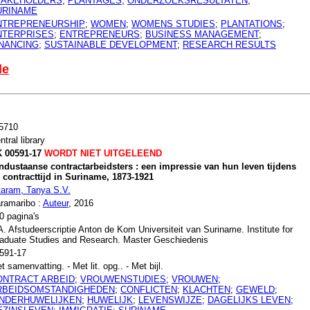
TAKEHOLDERS
;
PLANTAGES
;
ONDERZOEKSRESULTATEN
;
URINAME
NTREPRENEURSHIP
;
WOMEN
;
WOMENS STUDIES
;
PLANTATIONS
;
NTERPRISES
;
ENTREPRENEURS
;
BUSINESS MANAGEMENT
;
INANCING
;
SUSTAINABLE DEVELOPMENT
;
RESEARCH RESULTS
le
5710
ntral library
 00591-17
WORDT NIET UITGELEEND
ndustaanse contractarbeidsters : een impressie van hun leven tijdens
 contracttijd in Suriname, 1873-1921
taram, Tanya S.V.
ramaribo :
Auteur
, 2016
0 pagina's
. Afstudeerscriptie Anton de Kom Universiteit van Suriname. Institute for
aduate Studies and Research. Master Geschiedenis
591-17
t samenvatting. - Met lit. opg.. - Met bijl.
ONTRACT ARBEID
;
VROUWENSTUDIES
;
VROUWEN
;
RBEIDSOMSTANDIGHEDEN
;
CONFLICTEN
;
KLACHTEN
;
GEWELD
;
INDERHUWELIJKEN
;
HUWELIJK
;
LEVENSWIJZE
;
DAGELIJKS LEVEN
;