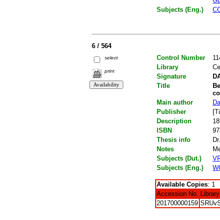
G
Subjects (Eng.)
C
6 / 564
Control Number
11
select
Library
Ce
print
Signature
DA
Title
Be
co
Main author
Da
Publisher
[T
Description
18
ISBN
97
Thesis info
Dr
Notes
Me
Subjects (Dut.)
V
Subjects (Eng.)
W
Available Copies
: 1
Accession No.
Library
201700000159
SRUv