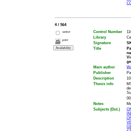
C
4 / 564
Control Number
11
select
Library
Ce
print
Signature
SK
Title
Pa
na
Vi
ge
Main author
Wa
Publisher
Pa
Description
10
Thesis info
MS
de
Su
00
Notes
Me
Subjects (Dut.)
O
I
O
V
G