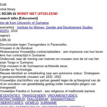
4148
ntral library
 001385-16
WORDT NIET UITGELEEND
search talks [Edocument]
ton de Kom University of Suriname
aramaribo] :
Institute for Women, Gender and Development Studies
WGDS)
, 2016
pagina's
1385-16
 Discriminatie tegen Transgenders in Paramaribo.
 Vrouwen in de literatuur.
 Hindustaanse Vrouwelijke contractarbeiders : een impressie van hun leven
jdens hun contracttijd in Suriname.
 Onderzoek naar de mening van mannen en vrouwen over de rol van het
anan Tongo in Suriname.
 Vrije vrouwen in de Surinaamse achttiende eeuw.
 Gender en Technologie.
 Nieuwe identiteit en ontwikkeling naar een autonome status: Strategieen
n gemanumitteerde vrouwen van 1832- 1932.
 Vrouwelijke slachtoffers van partner geweld tegen de achtergrond van de
rd en oorzaken van gewelddadig gedrag onder mannelijke plegers van
rtnergeweld
Vrouwelijke Pandita in Surinam : een religieuze of traditionele barriere
RESENTATIES
;
TRANSGENDER
;
VROUWENSTUDIES
;
ONTRACTARBEID
;
TAALGEBRUIK
;
SRANANTONGO
;
ENDERSTUDIES
;
GEWELD
;
SURINAME