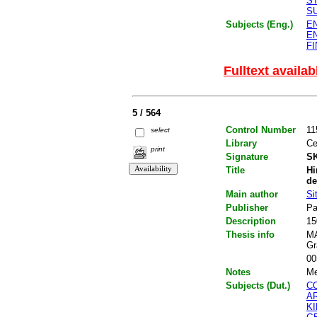
S
S
Subjects (Eng.)
E
E
F
Fulltext availab
5 / 564
Control Number
11
select
Library
Ce
print
Signature
SK
Title
Hi
de
Main author
Si
Publisher
Pa
Description
15
Thesis info
MA
Gr
00
Notes
Me
Subjects (Dut.)
C
A
K