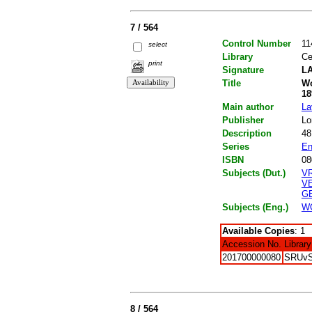
7 / 564
Control Number
11
select
Library
Ce
print
Signature
LA
Title
Wo
18
Main author
La
Publisher
Lo
Description
48
Series
En
ISBN
08
Subjects (Dut.)
V
V
G
Subjects (Eng.)
W
Available Copies
: 1
Accession No.
Library
201700000080
SRUv
8 / 564