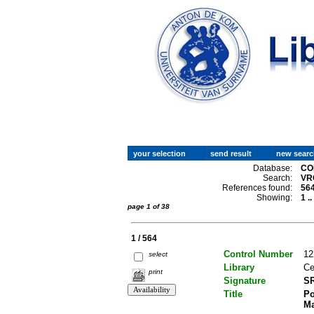
Database:
CO
Search:
VR
References found:
56
Showing:
1 .
page 1 of 38
1 / 564
Control Number
12
select
Library
Ce
print
Signature
SR
Title
Po
Ma