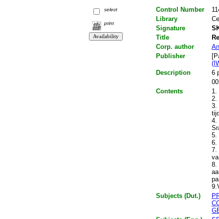
Control Number
11
select
Library
Ce
print
Signature
SK
Title
Re
Corp. author
An
Publisher
[P
(I
Description
6 
00
Contents
1.
2.
3.
ti
4.
Sr
5.
6.
7.
va
8.
aa
pa
9.
Subjects (Dut.)
P
C
G