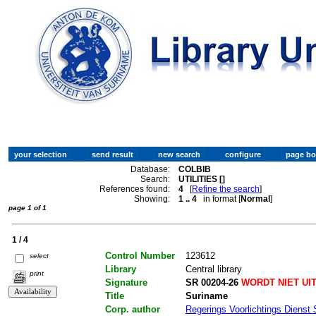
Database:
COLBIB
Search:
UTILITIES []
References found:
4
[
Refine the search
]
Showing:
1 .. 4
in format [
Normal
]
page 1 of 1
1 / 4
Control Number
123612
select
Library
Central library
print
Signature
SR 00204-26
WORDT NIET UI
Title
Suriname
Corp. author
Regerings Voorlichtings Dienst