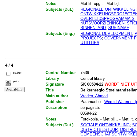
Notes
Met lit. opg.. - Met bijl.
Subjects (Dut.)
REGIONALE ONTWIKKELING
ONTWIKKELINGSPROJECTE
OVERHEIDSPROGRAMMA-S
;
NUTSVOORZIENINGEN
;
STIC
BINNENLAND
;
SURINAME
Subjects (Eng.)
REGIONAL DEVELOPMENT
;
PROJECTS
;
GOVERNMENT P
UTILITIES
4 / 4
Control Number
7536
select
Library
Central library
print
Signature
SK 00594-22
WORDT NIET UI
Title
De kernregio Stoelmandseila
Main author
Vreden, Ahmad
Publisher
Paramaribo :
Wereld Waternet [e
Description
55 pagina's
00594-22
Notes
Fotokopie. - Met bijl.. - Met lit. 
Subjects (Dut.)
SOCIALE ONTWIKKELING
;
SO
DISTRICTBESTUUR
;
DISTRI
GEMEENSCHAPSONTWIKKEL