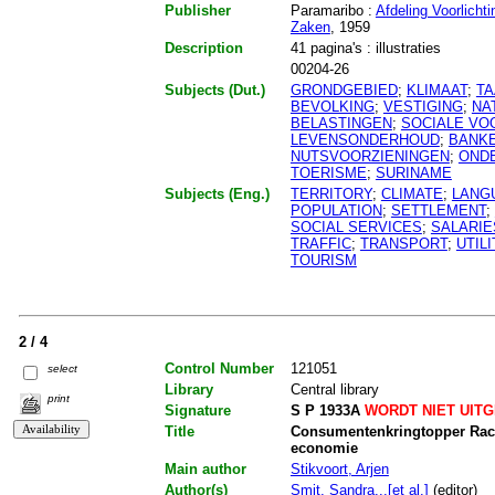
Publisher
Paramaribo :
Afdeling Voorlich
Zaken
, 1959
Description
41 pagina's : illustraties
00204-26
Subjects (Dut.)
GRONDGEBIED
;
KLIMAAT
;
TA
BEVOLKING
;
VESTIGING
;
NA
BELASTINGEN
;
SOCIALE VO
LEVENSONDERHOUD
;
BANK
NUTSVOORZIENINGEN
;
OND
TOERISME
;
SURINAME
Subjects (Eng.)
TERRITORY
;
CLIMATE
;
LANG
POPULATION
;
SETTLEMENT
;
SOCIAL SERVICES
;
SALARIE
TRAFFIC
;
TRANSPORT
;
UTILI
TOURISM
2 / 4
Control Number
121051
select
Library
Central library
print
Signature
S P 1933A
WORDT NIET UIT
Title
Consumentenkringtopper Rache
economie
Main author
Stikvoort, Arjen
Author(s)
Smit, Sandra...[et al.]
(editor)