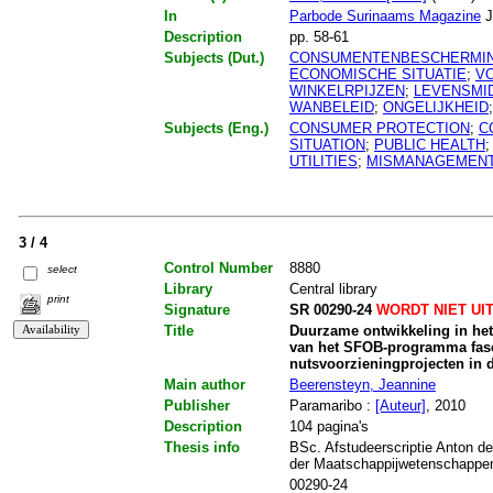
In
Parbode Surinaams Magazine
J
Description
pp. 58-61
Subjects (Dut.)
CONSUMENTENBESCHERMI
ECONOMISCHE SITUATIE
;
V
WINKELRPIJZEN
;
LEVENSMI
WANBELEID
;
ONGELIJKHEID
Subjects (Eng.)
CONSUMER PROTECTION
;
C
SITUATION
;
PUBLIC HEALTH
UTILITIES
;
MISMANAGEMEN
3 / 4
Control Number
8880
select
Library
Central library
print
Signature
SR 00290-24
WORDT NIET UI
Title
Duurzame ontwikkeling in het
van het SFOB-programma fase 
nutsvoorzieningprojecten in 
Main author
Beerensteyn, Jeannine
Publisher
Paramaribo :
[Auteur]
, 2010
Description
104 pagina's
Thesis info
BSc. Afstudeerscriptie Anton de
der Maatschappijwetenschappen.
00290-24