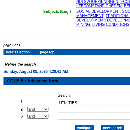
NUTSVOORZIENINGEN
;
ECO
LEEFOMSTANDIGHEDEN
;
BE
Subjects (Eng.)
SOCIAL DEVELOPMENT
;
SOC
MANAGEMENT
;
TRADITIONA
DEVELOPMENT
;
DEVELOPME
MINING
;
LIVING CONDITIONS
page 1 of 1
Refine the search
Sunday, August 09, 2026 4:29:43 AM
COLBIB : Advanced form
Search:
1
2
3