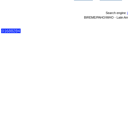
Search engine:
BIREME/PAHO/WHO - Latin Amer