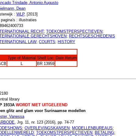
ncado Trindade, Antonio Augusto
ielmann, Dean
sterwijk :
WLP
, [2013]
 pagina's : illustraties
89462400733
NTERNATIONAAL RECHT
;
TOEKOMSTPERSPECTIEVEN
;
NTERNATIONALE GERECHTSHOVEN
;
RECHTSGESCHIEDENIS
NTERNATIONAL LAW
;
COURTS
;
HISTORY
Type of Material
Shelf Loc
Date Return
SCB
L
BR 13959
2180
ntral library
P 1933A
WORDT NIET UITGELEEND
en glitz and glam voor Surinaamse modellen
ster, Vanessa
ARBODE
, Jrg. 11, nr. 123 (2016), pp. 74-77
ODESHOWS
;
OVERLEVINGSKANSEN
;
MODELLENBUREAUS
;
ODELLENWERELD
;
TOEKOMSTPERSPECTIEVEN
;
BETALING
;