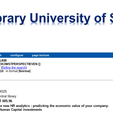
LBIB
EKOMSTPERSPECTIEVEN []
[
Refine the search
]
. 10
in format [
Normal
]
4325
ntral library
T 005.96
e new HR analytics : predicting the economic value of your company-
Human Capital investments