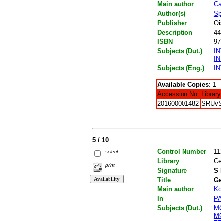
Main author
Ca
Author(s)
Sp
Publisher
Oi
Description
44
ISBN
97
Subjects (Dut.)
I
I
Subjects (Eng.)
I
Available Copies
: 1
Accession No.
Library
201600001482
SRUv
5 / 10
Control Number
11
select
Library
Ce
print
Signature
S 
Title
Ge
Main author
Ko
In
P
Subjects (Dut.)
M
M