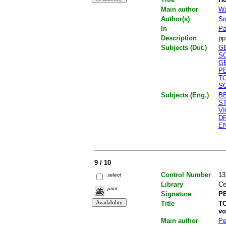
Main author
Wa
Author(s)
Sm
In
Pa
Description
pp
Subjects (Dut.)
G
S
G
P
T
S
Subjects (Eng.)
B
S
V
D
E
9 / 10
Control Number
13
select
Library
Ce
print
Signature
PE
Title
TO
vo
Main author
Pe