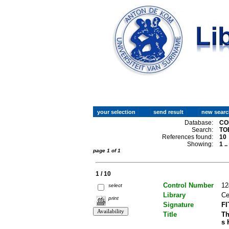
Database:
CO
Search:
TO
References found:
10
Showing:
1 .
page 1 of 1
1 / 10
Control Number
12
select
Library
Ce
print
Signature
FI
Title
Th
s 