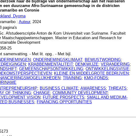
derzoek naar de bijdrage van ondernemerschap aan het realiseren
n een duurzame Afro-Surinaamse gemeenschap in de districten
ramaribo en Coronie
okland, Dyoma
ramaribo :
Auteur
, 2024
8 pagina's
c. Afstudeerscriptie Anton de Kom Universiteit van Suriname. Faculteit
r Maatschappijwetenschappen. Master in Education and Research for
stainable Development
358-25
t samenvatting. - Met lit. opg.. - Met bijl.
NDERNEMINGEN
;
ONDERNEMINGSKLIMAAT
;
BEWUSTWORDING
;
EDREIGINGEN
;
KRABBENMENTALITEIT
;
DENKWIJZE
;
VERANDERING
;
INDSHIFT
;
GEMEENSCHAPSONTWIKKELING
;
ONTWIKKELINGSVISIE
;
OEKOMSTPERSPECTIEVEN
;
KLEINE EN MIDDELGROTE BEDRIJVEN
;
INANCIERINGSMOGELIJKHEDEN
;
TRAINING
;
KMO-FONDS
;
URINAME
NTREPRENEURSHIP
;
BUSINESS CLIMATE
;
AWARENESS
;
THREATS
;
AY OF THINKING
;
CHANGE
;
COMMUNITY DEVELOPMENT
;
EVELOPMENT VISION
;
FUTURE PROSPECTS
;
SMALL AND MEDIUM-
IZED BUSINESSES
;
FINANCING OPPORTUNITIES
5173