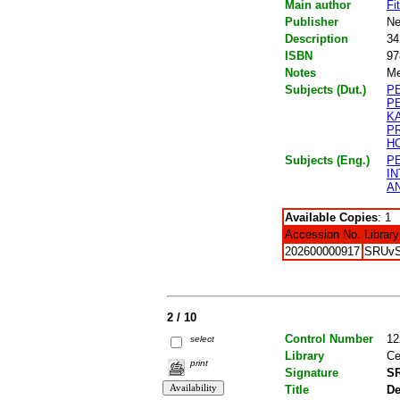
Main author
Fi
Publisher
Ne
Description
34
ISBN
97
Notes
Me
Subjects (Dut.)
P
P
K
P
H
Subjects (Eng.)
P
I
A
Available Copies
: 1
Accession No.
Library
202600000917
SRUv
2 / 10
Control Number
12
select
Library
Ce
print
Signature
SR
Title
De