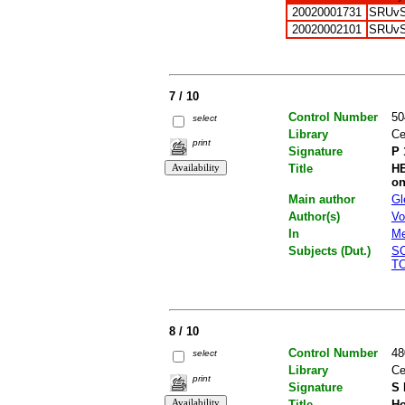
20020001731
SRUv
20020002101
SRUv
7 / 10
Control Number
50
select
Library
Ce
print
Signature
P 
Title
HE
on
Main author
Gl
Author(s)
Vo
In
Me
Subjects (Dut.)
S
T
8 / 10
Control Number
48
select
Library
Ce
print
Signature
S 
Title
Ho