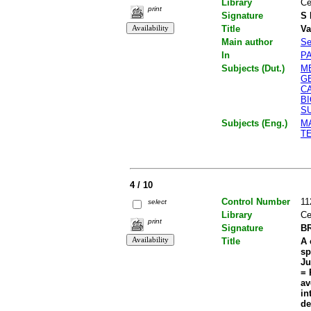
Library
Ce
print
Signature
S 
Title
Va
Main author
Se
In
P
Subjects (Dut.)
M
G
C
B
S
Subjects (Eng.)
M
T
4 / 10
Control Number
11
select
Library
Ce
print
Signature
BR
Title
A 
sp
Ju
= 
av
in
de