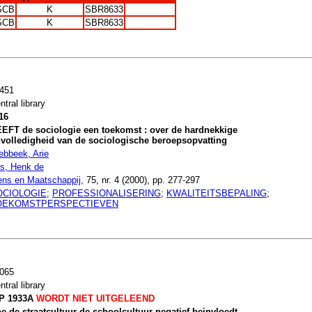
SCB
K
SBR8633
SCB
K
SBR8633
451
ntral library
16
EFT de sociologie een toekomst : over de hardnekkige
volledigheid van de sociologische beroepsopvatting
ebbeek, Arie
s, Henk de
ns en Maatschappij
, 75, nr. 4 (2000), pp. 277-297
OCIOLOGIE
;
PROFESSIONALISERING
;
KWALITEITSBEPALING
;
OEKOMSTPERSPECTIEVEN
065
ntral library
P 1933A
WORDT NIET UITGELEEND
e de straatcultuur de schoolcultuur negatief beinvloedt