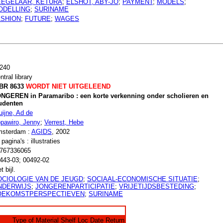
EEGELAAR, KETURA
;
ELSHOT, ABY-JO
;
PAYMENT
;
MODELS
;
ODELLING
;
SURINAME
ASHION
;
FUTURE
;
WAGES
240
ntral library
BR 8633
WORDT NIET UITGELEEND
NGEREN in Paramaribo : een korte verkenning onder scholieren en
udenten
uijne, Ad de
pawiro, Jenny
;
Verrest, Hebe
sterdam :
AGIDS
, 2002
 pagina's : illustraties
767336065
443-03; 00492-02
t bijl.
OCIOLOGIE VAN DE JEUGD
;
SOCIAAL-ECONOMISCHE SITUATIE
;
NDERWIJS
;
JONGERENPARTICIPATIE
;
VRIJETIJDSBESTEDING
;
OEKOMSTPERSPECTIEVEN
;
SURINAME
Type of Material
Shelf Loc
Date Return