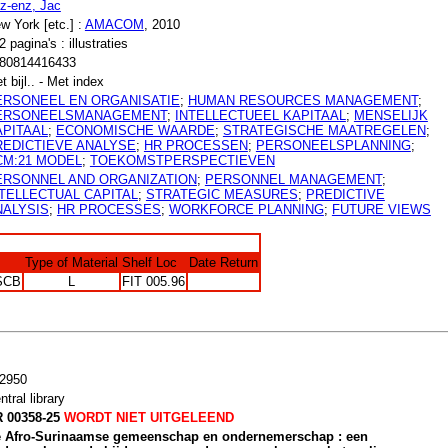
tz-enz, Jac
w York [etc.] :
AMACOM
, 2010
2 pagina's : illustraties
80814416433
t bijl.. - Met index
ERSONEEL EN ORGANISATIE
;
HUMAN RESOURCES MANAGEMENT
;
ERSONEELSMANAGEMENT
;
INTELLECTUEEL KAPITAAL
;
MENSELIJK
APITAAL
;
ECONOMISCHE WAARDE
;
STRATEGISCHE MAATREGELEN
;
REDICTIEVE ANALYSE
;
HR PROCESSEN
;
PERSONEELSPLANNING
;
CM:21 MODEL
;
TOEKOMSTPERSPECTIEVEN
ERSONNEL AND ORGANIZATION
;
PERSONNEL MANAGEMENT
;
NTELLECTUAL CAPITAL
;
STRATEGIC MEASURES
;
PREDICTIVE
NALYSIS
;
HR PROCESSES
;
WORKFORCE PLANNING
;
FUTURE VIEWS
Type of Material
Shelf Loc
Date Return
SCB
L
FIT 005.96
2950
ntral library
 00358-25
WORDT NIET UITGELEEND
 Afro-Surinaamse gemeenschap en ondernemerschap : een