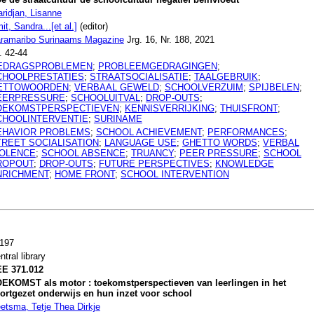
ridjan, Lisanne
it, Sandra...[et al.]
(editor)
ramaribo Surinaams Magazine
Jrg. 16, Nr. 188, 2021
. 42-44
EDRAGSPROBLEMEN
;
PROBLEEMGEDRAGINGEN
;
CHOOLPRESTATIES
;
STRAATSOCIALISATIE
;
TAALGEBRUIK
;
ETTOWOORDEN
;
VERBAAL GEWELD
;
SCHOOLVERZUIM
;
SPIJBELEN
;
EERPRESSURE
;
SCHOOLUITVAL
;
DROP-OUTS
;
OEKOMSTPERSPECTIEVEN
;
KENNISVERRIJKING
;
THUISFRONT
;
CHOOLINTERVENTIE
;
SURINAME
EHAVIOR PROBLEMS
;
SCHOOL ACHIEVEMENT
;
PERFORMANCES
;
TREET SOCIALISATION
;
LANGUAGE USE
;
GHETTO WORDS
;
VERBAL
IOLENCE
;
SCHOOL ABSENCE
;
TRUANCY
;
PEER PRESSURE
;
SCHOOL
ROPOUT
;
DROP-OUTS
;
FUTURE PERSPECTIVES
;
KNOWLEDGE
NRICHMENT
;
HOME FRONT
;
SCHOOL INTERVENTION
197
ntral library
E 371.012
EKOMST als motor : toekomstperspectieven van leerlingen in het
ortgezet onderwijs en hun inzet voor school
etsma, Tetje Thea Dirkje