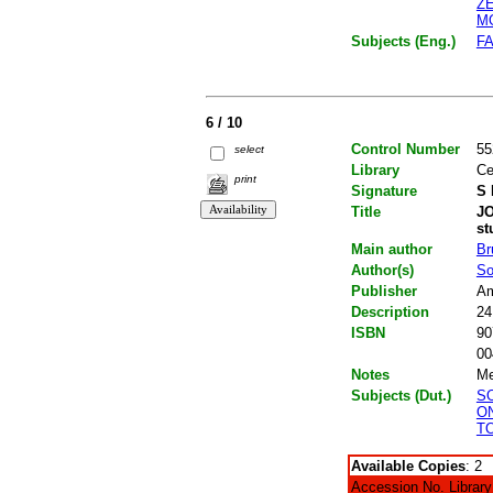
Z
M
Subjects (Eng.)
F
6 / 10
Control Number
55
select
Library
Ce
print
Signature
S 
Title
JO
st
Main author
Br
Author(s)
So
Publisher
Am
Description
24
ISBN
90
00
Notes
Me
Subjects (Dut.)
S
O
T
Available Copies
: 2
Accession No.
Library