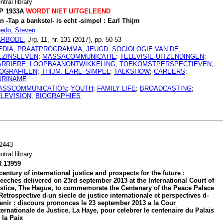
ntral library
P 1933A
WORDT NIET UITGELEEND
n -Tap a bankstel- is echt -simpel : Earl Thijm
edo, Steven
ARBODE
, Jrg. 11, nr. 131 (2017), pp. 50-53
EDIA
;
PRAATPROGRAMMA
;
JEUGD, SOCIOLOGIE VAN DE
;
EZINSLEVEN
;
MASSACOMMUNICATIE
;
TELEVISIE-UITZENDINGEN
;
ARRIERE
;
LOOPBAANONTWIKKELING
;
TOEKOMSTPERSPECTIEVEN
;
IOGRAFIEEN
;
THIJM, EARL -SIMPEL
;
TALKSHOW
;
CAREERS
;
URINAME
ASSCOMMUNICATION
;
YOUTH
;
FAMILY LIFE
;
BROADCASTING
;
ELEVISION
;
BIOGRAPHIES
2443
ntral library
 13959
century of international justice and prospects for the future :
eeches delivered on 23rd september 2013 at the International Court of
stice, The Hague, to commemorate the Centenary of the Peace Palace
Retrospective d-un siecle de justice internationale et perspectives d-
enir : discours prononces le 23 september 2013 a la Cour
ternationale de Justice, La Haye, pour celebrer le centenaire du Palais
 la Paix