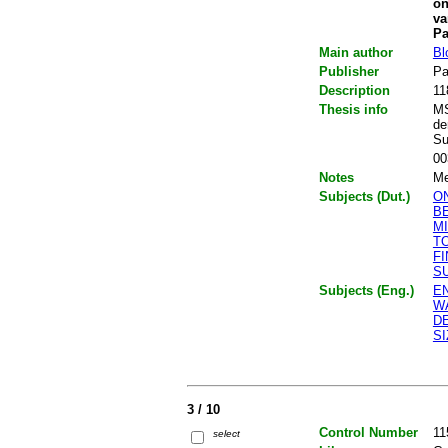
on
va
Pa
Main author
Bl
Publisher
Pa
Description
11
Thesis info
MS
de
Su
00
Notes
Me
Subjects (Dut.)
O
B
M
T
F
S
Subjects (Eng.)
E
W
D
S
3 / 10
Control Number
11
select