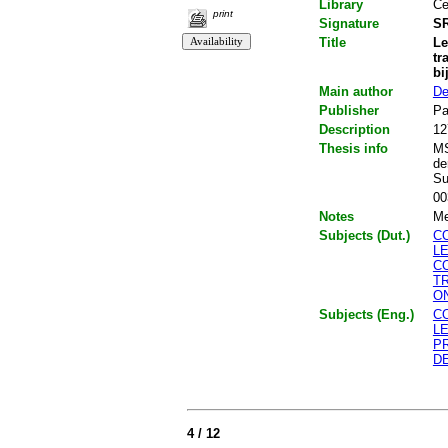
Library
Ce
print
Signature
SR
Title
Le
tr
bi
Main author
De
Publisher
Pa
Description
12
Thesis info
MS
de
Su
00
Notes
Me
Subjects (Dut.)
C
L
C
T
O
Subjects (Eng.)
C
L
P
D
4 / 12