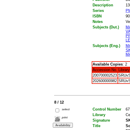
Description
13
Series
PM
ISBN
90
Notes
Ve
Subjects (Dut.)
M
V
P
L
Subjects (Eng.)
M
S
M
Available Copies
: 2
Accession No.
Library
200700002523
SRUv
202600000982
SRUv
8 / 12
Control Number
67
select
Library
Ce
print
Signature
SK
Title
So