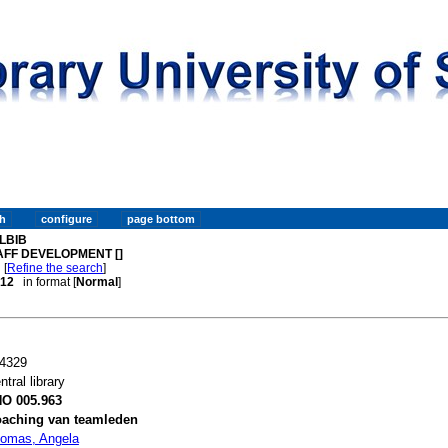
LBIB
AFF DEVELOPMENT []
[
Refine the search
]
. 12
in format [
Normal
]
4329
ntral library
O 005.963
aching van teamleden
omas, Angela