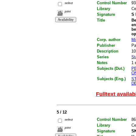
Control Number
93
select
Library
Ce
print
Signature
S 
Title
Be
en
be
op
Corp. author
Mi
Publisher
Pa
Description
10
Series
St
Notes
1 
Subjects (Dut.)
P
O
Subjects (Eng.)
S
D
Fulltext availab
5 / 12
Control Number
86
select
Library
Ce
print
Signature
SK