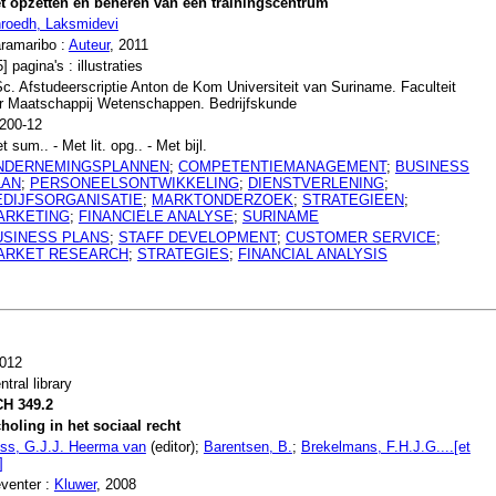
t opzetten en beheren van een trainingscentrum
roedh, Laksmidevi
ramaribo :
Auteur
, 2011
5] pagina's : illustraties
c. Afstudeerscriptie Anton de Kom Universiteit van Suriname. Faculteit
r Maatschappij Wetenschappen. Bedrijfskunde
200-12
t sum.. - Met lit. opg.. - Met bijl.
NDERNEMINGSPLANNEN
;
COMPETENTIEMANAGEMENT
;
BUSINESS
LAN
;
PERSONEELSONTWIKKELING
;
DIENSTVERLENING
;
EDIJFSORGANISATIE
;
MARKTONDERZOEK
;
STRATEGIEEN
;
ARKETING
;
FINANCIELE ANALYSE
;
SURINAME
USINESS PLANS
;
STAFF DEVELOPMENT
;
CUSTOMER SERVICE
;
ARKET RESEARCH
;
STRATEGIES
;
FINANCIAL ANALYSIS
012
ntral library
H 349.2
holing in het sociaal recht
ss, G.J.J. Heerma van
(editor);
Barentsen, B.
;
Brekelmans, F.H.J.G....[et
]
venter :
Kluwer
, 2008