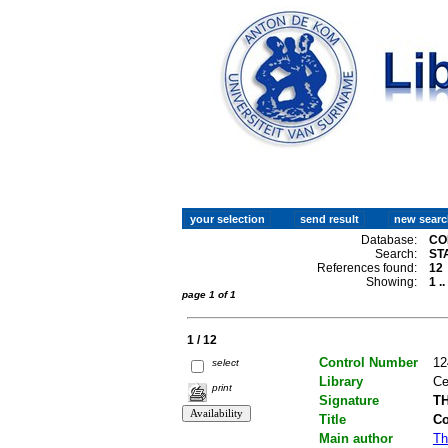
Database:
CO
Search:
ST
References found:
12
Showing:
1 .
page 1 of 1
1 / 12
Control Number
12
select
Library
Ce
print
Signature
TH
Title
Co
Main author
Th