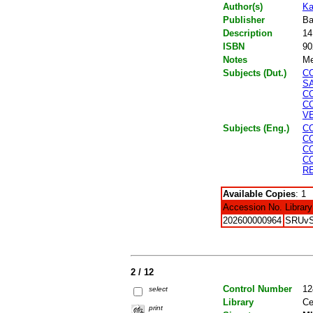
Author(s)
Ka
Publisher
Ba
Description
14
ISBN
90
Notes
Me
Subjects (Dut.)
C
S
C
C
V
Subjects (Eng.)
C
C
C
C
R
Available Copies
: 1
Accession No.
Library
202600000964
SRUv
2 / 12
Control Number
12
select
Library
Ce
print