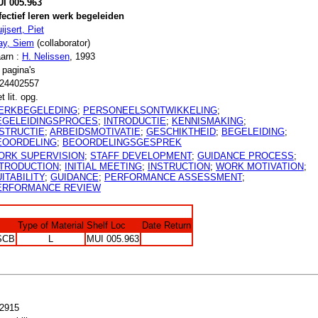
I 005.963
fectief leren werk begeleiden
ijsert, Piet
ay, Siem
(collaborator)
arn :
H. Nelissen
, 1993
 pagina's
24402557
t lit. opg.
ERKBEGELEDING
;
PERSONEELSONTWIKKELING
;
EGELEIDINGSPROCES
;
INTRODUCTIE
;
KENNISMAKING
;
NSTRUCTIE
;
ARBEIDSMOTIVATIE
;
GESCHIKTHEID
;
BEGELEIDING
;
EOORDELING
;
BEOORDELINGSGESPREK
ORK SUPERVISION
;
STAFF DEVELOPMENT
;
GUIDANCE PROCESS
;
NTRODUCTION
;
INITIAL MEETING
;
INSTRUCTION
;
WORK MOTIVATION
;
ITABILITY
;
GUIDANCE
;
PERFORMANCE ASSESSMENT
;
ERFORMANCE REVIEW
Type of Material
Shelf Loc
Date Return
SCB
L
MUI 005.963
2915