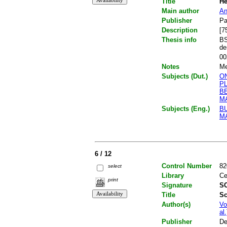
Title
He
Main author
An
Publisher
Pa
Description
[7
Thesis info
BS
de
00
Notes
Me
Subjects (Dut.)
O
P
B
M
Subjects (Eng.)
B
M
6 / 12
Control Number
82
select
Library
Ce
print
Signature
SC
Title
Sc
Author(s)
Vo
al.
Publisher
De