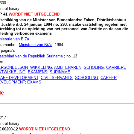
300
ntral library
P 41
WORDT NIET UITGELEEND
schikking van de Minister van Binnenlandse Zaken, Distriktsbestuur
 Justitie d.d. 24 januari 1984 no. 293, inzake vaststelling regelen met
trekking tot de opleiding van het personeel van Justitie en de aan die
leiding verbonden examens
nisterie van BiZa
ramaribo :
Ministerie van BiZa
, 1984
 pagina's
aatsblad van de Republiek Suriname
; no. 13
ex.
ERSONEELSONTWIKKELING
;
AMBTENAREN
;
SCHOLING
;
CARRIERE
NTWIKKELING
;
EXAMENS
;
SURINAME
TAFF DEVELOPMENT
;
CIVIL SERVANTS
;
SCHOOLING
;
CAREER
EVELOPMENT
;
EXAMS
le
217
ntral library
 00200-12
WORDT NIET UITGELEEND