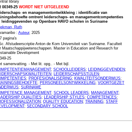
ntral library
 00349-25
WORDT NIET UITGELEEND
iderschaps- en managementontwikkleing : identificatie van
ainingsbehoefte omtrent leiderschaps- en managementcompetenties
j leidinggevenden op Openbare HAVO scholen in Suriname
ekman, Ruth
ramaribo :
Auteur
, 2025
7 pagina's
c. Afstudeerscriptie Anton de Kom Universiteit van Suriname. Faculteit
r Maatschappijwetenschappen. Master in Education and Research for
stainable Development
349-25
t samenvatting. - Met lit. opg.. - Met bijl.
OMPETENTIEMANAGEMENT
;
SCHOOLLEIDERS
;
LEIDINGGEVENDEN
;
EIDERSCHAPSKWALITEITEN
;
LEIDERSCHAPSSTIJLEN
;
OMPETENTIES
;
PROFESIONALISERING
;
KWALITEITSONDERWIJS
;
RAININGSBEHOEFTE
;
PERSONEELSONTWIKKELING
;
VOORTGEZET
NDERWIJS
;
SURINAME
OMPETENCE MANAGEMENT
;
SCHOOL LEADERS
;
MANAGEMENT
;
EADERSHIP QUALITIES
;
LEADERSHIP STYLES
;
COMPETENCES
;
ROFESSIONALIZATION
;
QUALITY EDUCATION
;
TRAINING
;
STAFF
EVELOPMENT
;
SECONDARY SCHOOL