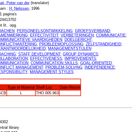
aij, Peter van der
(translator)
arn :
H. Nelissen
, 1996
1 pagina's
24413702
t lit.. opg.
OACHEN
;
PERSONEELSONTWIKKELING
;
GROEPSVERBAND
;
AMENWERKING
;
EFFECTIVITEIT
;
VERBETERINGEN
;
COMMUNICATIE
;
OMMUNICATIEVE VAARDIGHEDEN
;
DOELGERICHT
;
ONFLICTHANTERING
;
PROBLEEMOPLOSSING
;
ZELFSTANDIGHEID
;
ERANTWOORDELIJKHEID
;
MANAGEMENTSTIJLEN
OACHING
;
STAFF DEVELOPMENT
;
GROUP DYNAMICS
;
OLLABORATION
;
EFFECTIVENESS
;
IMPROVEMENTS
;
OMMUNICATION
;
COMMUNICATION SKILLS
;
GOAL-ORIENTED
;
ONFLICT MANAGEMENT
;
PROBLEM-SOLVING
;
INDEPENDENCE
;
ESPONSIBILITY
;
MANAGEMENT STYLES
Type of Material
Shelf Loc
Date Return
SCB
L
THO 005.963
4302
ntral library