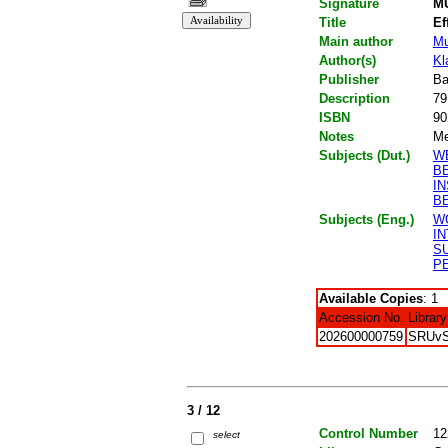
Signature
MU
Title
Ef
Main author
Mu
Author(s)
Kl
Publisher
Ba
Description
79
ISBN
90
Notes
Me
Subjects (Dut.)
W
B
I
B
Subjects (Eng.)
W
I
SU
P
Available Copies
: 1
Accession No.
Library
202600000759
SRUv
3 / 12
Control Number
12
select