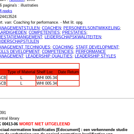
6 pagina's : illustraties
-reeks
24413524
rt. van: Coaching for performance. - Met lit. opg.
ANAGEMENTSTIJLEN
;
COACHEN
;
PERSONEELSONTWIKKELING
;
AARDIGHEDEN
;
COMPETENTIES
;
PRESTATIES
;
RESTATIEMANGEMENT
;
LEIDERSCHAPSKWALITEITEN
;
EIDERSCHAPSTIJLEN
ANAGEMENT TECHNIQUES
;
COACHING
;
STAFF DEVELOPMENT
;
KILLS DEVELOPMENT
;
COMPETENCIES
;
PERFORMANCE
ANAGEMENT
;
LEADERSHIP QUALITIES
;
LEADERSHIP STYLES
Type of Material
Shelf Loc
Date Return
SCB
L
WHI 005.34
SCB
L
WHI 005.34
391
ntral library
 00413-06
WORDT NIET UITGELEEND
ciaal-normatieve kwalificaties [Edocument] : een verkennende studie