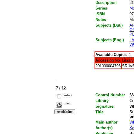
Description
31
Series
Mo
ISBN
97
Notes
Me
Subjects (Dut.)
A
O
P
Subjects (Eng.)
L
W
Available Copies
: 1
Accession No.
Library
201000004796
SRUv
7 / 12
Control Number
68
select
Library
Ce
print
Signature
WH
Title
Su
pr
Main author
Wh
Author(s)
Ka
Publisher
Ba