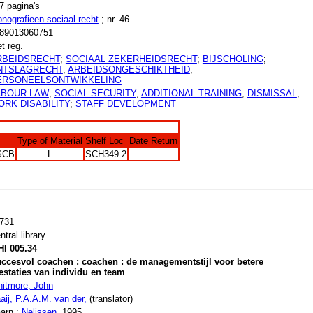
7 pagina's
nografieen sociaal recht
; nr. 46
89013060751
t reg.
RBEIDSRECHT
;
SOCIAAL ZEKERHEIDSRECHT
;
BIJSCHOLING
;
NTSLAGRECHT
;
ARBEIDSONGESCHIKTHEID
;
ERSONEELSONTWIKKELING
ABOUR LAW
;
SOCIAL SECURITY
;
ADDITIONAL TRAINING
;
DISMISSAL
;
ORK DISABILITY
;
STAFF DEVELOPMENT
Type of Material
Shelf Loc
Date Return
SCB
L
SCH349.2
731
ntral library
I 005.34
ccesvol coachen : coachen : de managementstijl voor betere
estaties van individu en team
itmore, John
aij, P.A.A.M. van der,
(translator)
arn :
Nelissen
, 1995