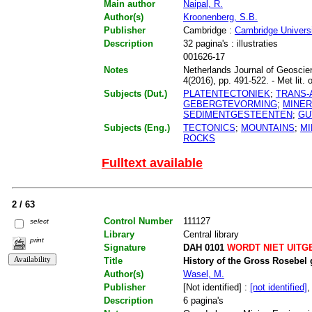
Main author
Naipal, R.
Author(s)
Kroonenberg, S.B.
Publisher
Cambridge :
Cambridge Universi
Description
32 pagina's : illustraties
001626-17
Notes
Netherlands Journal of Geoscien
4(2016), pp. 491-522. - Met lit. 
Subjects (Dut.)
PLATENTECTONIEK
;
TRANS-
GEBERGTEVORMING
;
MINER
SEDIMENTGESTEENTEN
;
GU
Subjects (Eng.)
TECTONICS
;
MOUNTAINS
;
MI
ROCKS
Fulltext available
2 / 63
Control Number
111127
select
Library
Central library
print
Signature
DAH 0101
WORDT NIET UITG
Title
History of the Gross Rosebel 
Author(s)
Wasel, M.
Publisher
[Not identified] :
[not identified]
,
Description
6 pagina's