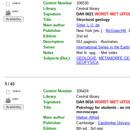
Control Number
106530
select
Library
Central library
print
Signature
DAH 0021
WORDT NIET UITG
Title
Structural geology
Main author
Sitter, L.U. de
Publisher
New York [etc.] :
McGraw-Hill
, 
Edition
2nd ed.
Description
551 pagina's : illustraties
Series
International Series in the Eart
Notes
Met lit. opg.. - Met index
Subjects (Dut.)
GEOLOGIE
;
METAMORFE GE
GEOFYSICA
5 / 63
Control Number
106424
select
Library
Central library
print
Signature
DAH 0016
WORDT NIET UITG
Title
Petrology for students : an in
microscope
Main author
Harker, Alfred
Publisher
Cambridge :
Cambridge Universi
Edition
8th ed., 3rd repr.