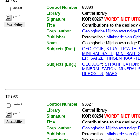
11 / 63
Control Number
93393
select
Library
Central library
print
Signature
KOR 00267
WORDT NIET UIT
Title
Contributions to the geology
Corp. author
Geologische Mijnbouwkundige D
Publisher
Paramaribo :
Ministerie van Op
Notes
Geologische Mijnbouwkundige D
Subjects (Dut.)
GEOLOGIE
;
STRATIFICATIE
;
MINERALISATIE
;
MINERALE 
ERTSAFZETTINGEN
;
KAART
Subjects (Eng.)
GEOLOGY
;
STRATIFICATION
MINERALIZATION
;
MINERAL 
DEPOSITS
;
MAPS
12 / 63
Control Number
93327
select
Library
Central library
print
Signature
KOR 00254
WORDT NIET UIT
Title
Contributions to the geology
Corp. author
Geologische Mijnbouwkundige D
Publisher
Paramaribo :
Ministerie van Op
Description
265 pagina's : illustraties