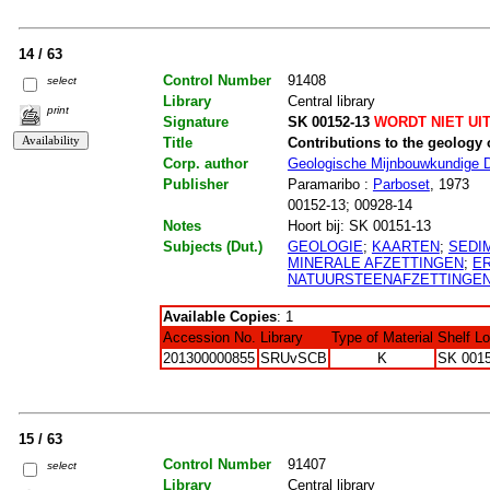
14 / 63
Control Number
91408
select
Library
Central library
print
Signature
SK 00152-13
WORDT NIET UI
Title
Contributions to the geology
Corp. author
Geologische Mijnbouwkundige D
Publisher
Paramaribo :
Parboset
, 1973
00152-13; 00928-14
Notes
Hoort bij: SK 00151-13
Subjects (Dut.)
GEOLOGIE
;
KAARTEN
;
SEDI
MINERALE AFZETTINGEN
;
E
NATUURSTEENAFZETTINGE
Available Copies
: 1
Accession No.
Library
Type of Material
Shelf L
201300000855
SRUvSCB
K
SK 0015
15 / 63
Control Number
91407
select
Library
Central library