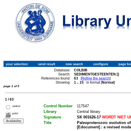
Database:
COLBIB
Search:
SEDIMENTGESTEENTEN []
References found:
63
[
Refine the search
]
Showing:
1 .. 15
in format [
Normal
]
page 1 of 5
1 / 63
Control Number
117547
select
Library
Central library
print
Signature
SK 001626-17
WORDT NIET U
Title
Paleoproterozoic evolution o
[Edocument] : a revised mode