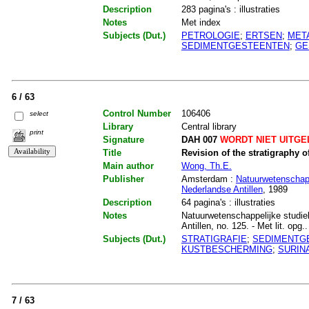
Description
283 pagina's : illustraties
Notes
Met index
Subjects (Dut.)
PETROLOGIE
;
ERTSEN
;
MET
SEDIMENTGESTEENTEN
;
GE
6 / 63
Control Number
106406
select
Library
Central library
print
Signature
DAH 007
WORDT NIET UITGE
Title
Revision of the stratigraphy o
Main author
Wong, Th.E.
Publisher
Amsterdam :
Natuurwetenschapp
Nederlandse Antillen
, 1989
Description
64 pagina's : illustraties
Notes
Natuurwetenschappelijke studie
Antillen, no. 125. - Met lit. opg.
Subjects (Dut.)
STRATIGRAFIE
;
SEDIMENTG
KUSTBESCHERMING
;
SURIN
7 / 63