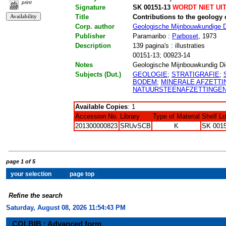
print
Signature
SK 00151-13
WORDT NIET UI
Title
Contributions to the geology
Corp. author
Geologische Mijnbouwkundige D
Publisher
Paramaribo :
Parboset
, 1973
Description
139 pagina's : illustraties
00151-13; 00923-14
Notes
Geologische Mijnbouwkundig Die
Subjects (Dut.)
GEOLOGIE
;
STRATIGRAFIE
;
BODEM
;
MINERALE AFZETTI
NATUURSTEENAFZETTINGE
Available Copies
: 1
Accession No.
Library
Type of Material
Shelf L
201300000823
SRUvSCB
K
SK 0015
page 1 of 5
Refine the search
Saturday, August 08, 2026 11:54:44 PM
COLBIB : Advanced form