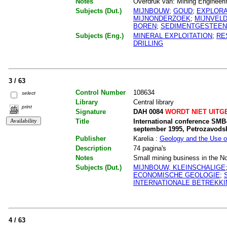
Notes
Overdruk van: Mining Engineerin
Subjects (Dut.)
MIJNBOUW
;
GOUD
;
EXPLORA
MIJNONDERZOEK
;
MIJNVEL
BOREN
;
SEDIMENTGESTEEN
Subjects (Eng.)
MINERAL EXPLOITATION
;
RE
DRILLING
3 / 63
Control Number
108634
select
Library
Central library
print
Signature
DAH 0084
WORDT NIET UITG
Title
International conference SMB-
september 1995, Petrozavodsk
Publisher
Karelia :
Geology and the Use o
Description
74 pagina's
Notes
Small mining business in the No
Subjects (Dut.)
MIJNBOUW, KLEINSCHALIGE
ECONOMISCHE GEOLOGIE
;
INTERNATIONALE BETREKK
4 / 63