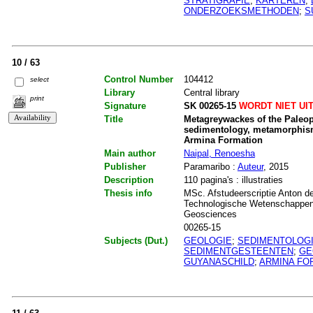
STRATIGRAFIE
;
KARTEREN
;
ONDERZOEKSMETHODEN
;
S
10 / 63
Control Number
104412
select
Library
Central library
print
Signature
SK 00265-15
WORDT NIET UI
Title
Metagreywackes of the Paleop
sedimentology, metamorphism
Armina Formation
Main author
Naipal, Renoesha
Publisher
Paramaribo :
Auteur
, 2015
Description
110 pagina's : illustraties
Thesis info
MSc. Afstudeerscriptie Anton de
Technologische Wetenschappen.
Geosciences
00265-15
Subjects (Dut.)
GEOLOGIE
;
SEDIMENTOLOG
SEDIMENTGESTEENTEN
;
GE
GUYANASCHILD
;
ARMINA FO