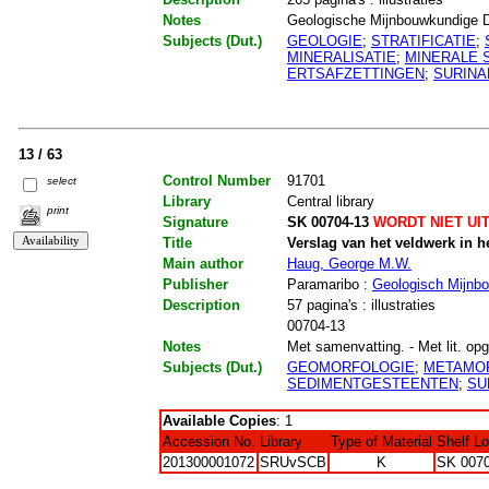
Notes
Geologische Mijnbouwkundige D
Subjects (Dut.)
GEOLOGIE
;
STRATIFICATIE
;
MINERALISATIE
;
MINERALE 
ERTSAFZETTINGEN
;
SURIN
13 / 63
Control Number
91701
select
Library
Central library
print
Signature
SK 00704-13
WORDT NIET UI
Title
Verslag van het veldwerk in 
Main author
Haug, George M.W.
Publisher
Paramaribo :
Geologisch Mijnb
Description
57 pagina's : illustraties
00704-13
Notes
Met samenvatting. - Met lit. opg.
Subjects (Dut.)
GEOMORFOLOGIE
;
METAMO
SEDIMENTGESTEENTEN
;
SU
Available Copies
: 1
Accession No.
Library
Type of Material
Shelf L
201300001072
SRUvSCB
K
SK 0070