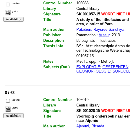
Control Number
106088
select
Library
Central library
print
Signature
SK 001057-15
WORDT NIET U
Title
A study of the lithofacies and 
area, district of Para
Main author
Patadien, Raysree Sandhiya
Publisher
Paramaribo :
Auteur
, 2013
Description
58 pagina's : illustraties
Thesis info
BSc. Afstudeerscriptie Anton de
der Technologische Wetenschap
001057-15
Notes
Met lit. opg.. - Met bijl.
Subjects (Dut.)
EXPLORATIE
;
GESTEENTEN
GEOMORFOLOGIE
;
SURGOL
8 / 63
Control Number
106019
select
Library
Central library
print
Signature
SK 001026-15
WORDT NIET U
Title
Voorlopig onderzoek naar een
naar Atjonie
Main author
Ajeremi, Ricarda