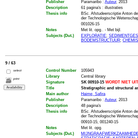
Publisher
Paramaribo :
Auteur
, 2013
Description
61 pagina's : illustraties
Thesis info
BSc. Afstudeerscriptie Anton de
der Technologische Wetenschap
001026-15
Notes
Met lit. opg.. - Met bijl.
Subjects (Dut.)
EXPLORATIE
;
SEDIMENTGE
BODEMSTRUCTUUR
;
CHEMI
9 / 63
Control Number
105943
select
Library
Central library
print
Signature
SK 00910-15
WORDT NIET UI
Title
Stratigraphic and structural a
Main author
Haime, Safira
Publisher
Paramaribo :
Auteur
, 2013
Description
48 pagina's
Thesis info
BSc. Afstudeerscriptie Anton de
der Technologische Wetenschap
00910-15; 001240-15
Notes
Met lit. opg.
Subjects (Dut.)
MIJNGRAAFWERKZAAMHED