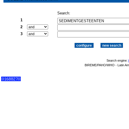
Search:
1
2
3
Search engine:
BIREME/PAHO/WHO - Latin Amer