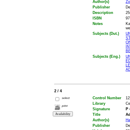
Author(s)
Zo
Publisher
De
Description
25
ISBN
97
Notes
Ka
we
Subjects (Dut.)
U
S
O
I
B
Subjects (Eng.)
U
E
L
A
2 / 4
Control Number
12
select
Library
Ce
print
Signature
P 
Title
Ad
Author(s)
Ha
Publisher
De