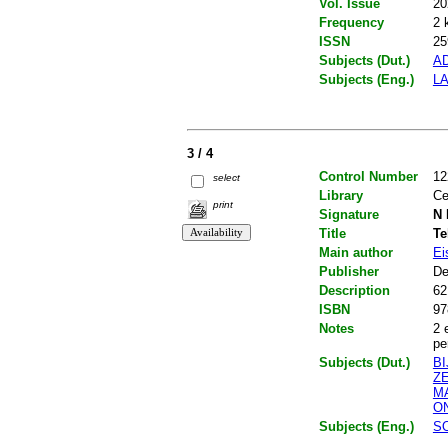
Vol. Issue
20
Frequency
2 
ISSN
25
Subjects (Dut.)
A
Subjects (Eng.)
L
3 / 4
Control Number
12
select
Library
Ce
print
Signature
N 
Title
Te
Main author
Ei
Publisher
De
Description
62
ISBN
97
Notes
2 
pe
Subjects (Dut.)
B
Z
M
O
Subjects (Eng.)
S