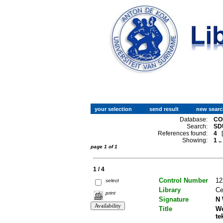
Database:
CO
Search:
SDU
References found:
4
Showing:
1 ..
page 1 of 1
1 / 4
Control Number
12
select
Library
Ce
print
Signature
N 
Title
We
te