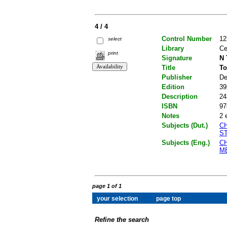
4 / 4
Control Number
12
select
Library
Ce
print
Signature
N 
Title
To
Publisher
De
Edition
39
Description
24
ISBN
97
Notes
2 
Subjects (Dut.)
C
S
Subjects (Eng.)
C
M
page 1 of 1
Refine the search