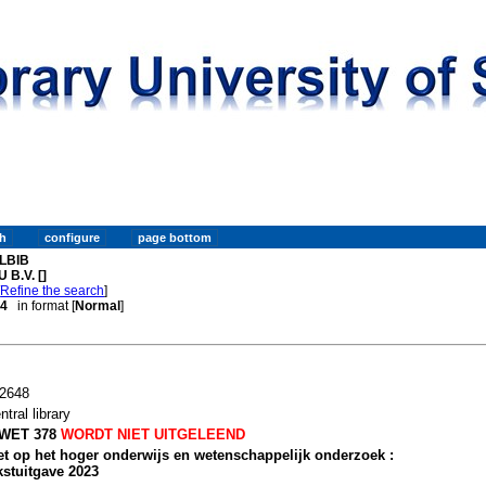
LBIB
 B.V. []
[
Refine the search
]
 4
in format [
Normal
]
2648
ntral library
WET 378
WORDT NIET UITGELEEND
t op het hoger onderwijs en wetenschappelijk onderzoek :
kstuitgave 2023