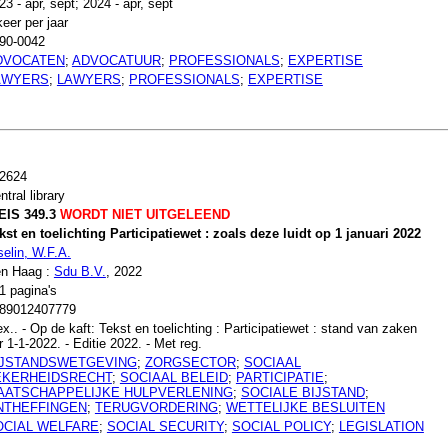
23 - apr, sept; 2024 - apr, sept
keer per jaar
90-0042
DVOCATEN
;
ADVOCATUUR
;
PROFESSIONALS
;
EXPERTISE
AWYERS
;
LAWYERS
;
PROFESSIONALS
;
EXPERTISE
2624
ntral library
EIS 349.3
WORDT NIET UITGELEEND
kst en toelichting Participatiewet : zoals deze luidt op 1 januari 2022
selin, W.F.A.
n Haag :
Sdu B.V.
, 2022
1 pagina's
89012407779
ex.. - Op de kaft: Tekst en toelichting : Participatiewet : stand van zaken
r 1-1-2022. - Editie 2022. - Met reg.
IJSTANDSWETGEVING
;
ZORGSECTOR
;
SOCIAAL
EKERHEIDSRECHT
;
SOCIAAL BELEID
;
PARTICIPATIE
;
AATSCHAPPELIJKE HULPVERLENING
;
SOCIALE BIJSTAND
;
NTHEFFINGEN
;
TERUGVORDERING
;
WETTELIJKE BESLUITEN
OCIAL WELFARE
;
SOCIAL SECURITY
;
SOCIAL POLICY
;
LEGISLATION