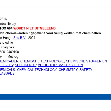
2616
ntral library
TOX 664
WORDT NIET UITGELEEND
xic chemiekaarten : gegevens voor veilig werken met chemicalien
n Haag :
Sdu B.V.
, 2024
ste editie
3 pagina's
89012409100
ex.. - Met reg.
HEMICALIEN
;
CHEMISCHE TECHNOLOGIE
;
CHEMISCHE STOFFEN EN
TELSELS
;
SCHEIKUNDE
;
VEILIGHEIDSMAATREGELEN
HEMICALS
;
CHEMICAL TECHNOLOGY
;
CHEMISTRY
;
SAFETY
EASURES