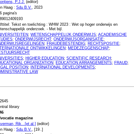
ontjens, P.J.J.
(editor)
n Haag :
Sdu B.V.
, 2023
6 pagina's
89012409193
fttitel: Tekst en toelichting : WHW 2023 : Wet op hoger onderwijs en
tenschappelijk onderzoek. - Met bijl.
NIVERSITEITEN
;
WETENSCHAPPELIJK ONDERWIJS
;
ACADEMISCHE
TUDIES
;
ONDERWIJSRECHT
;
ONDERWIJSORGANISATIE
;
NDERWIJSREGELINGEN
;
FRAUDEBESTENDIG
;
RECHTSPOSITIE
;
NTERNATIONALE ONTWIKKELINGEN
;
MEDEZEGGENSCHAP
;
ESTUURSRECHT
NIVERSITIES
;
HIGHER EDUCATION
;
SCIENTIFIC RESEARCH
;
DUCATIONAL ORGANIZATION
;
EDUCATION ARRANGEMENTS
;
FRAUD
;
EGAL POSITION
;
INTERNATIONAL DEVELOPMENTS
;
DMINISTRATIVE LAW
2645
ntral library
46
vocatie magazine
verman, Rik...[et al.]
(editor)
n Haag :
Sdu B.V.
, [19..]