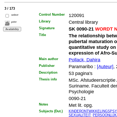
3 / 173
Control Number
120091
select
Library
Central library
print
Signature
SK 0090-21
WORDT N
Title
The relationship bet
pubertal maturation of
quantitative study on
expression of Afro-S
Main author
Pollack, Dahira
Publisher
Paramaribo :
[Auteur]
,
Description
53 pagina's
Thesis info
MSc. Afstudeerscriptie
Suriname. Faculteit d
Psychologie
0090-21
Notes
Met lit. opg.
Subjects (Dut.)
KINDERONTWIKKELINGSPS
SEXUALITEIT
;
PERSOONLIJK