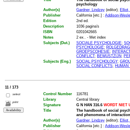
psychology
Author(s)
Gardner, Lindzey
(editor);
Elliot
Publisher
California [etc.] :
Addison-Wesl
Edition
2nd ed.
Description
1036 pagina's
ISBN
0201042665
Notes
2 ex.. - Met index
Subjects (Dut.)
SOCIALE PSYCHOLOGIE
;
SO
PSYCHOLOGIE
;
ROLGEDRAG
GROEPSCOHESIE
;
INTERAC
CONFLICT
;
BEWUSTZIJN
;
PE
Subjects (Eng.)
SOCIAL PSYCHOLOGY
;
GROU
SOCIAL CONFLICTS
;
HUMAN 
11 / 173
Control Number
116781
select
Library
Central library
print
Signature
G N HAN 316.6
WORDT NIET 
Title
The handbook of social psych
and phenomena of interactio
Author(s)
Gardner, Lindzey
(editor);
Elliot
Publisher
California [etc.] :
Addison-Wesl