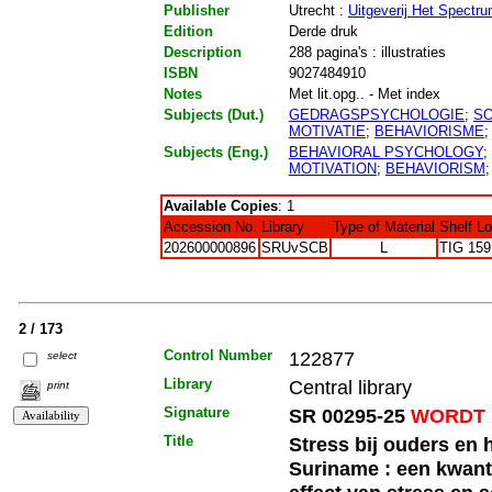
Publisher
Utrecht :
Uitgeverij Het Spectr
Edition
Derde druk
Description
288 pagina's : illustraties
ISBN
9027484910
Notes
Met lit.opg.. - Met index
Subjects (Dut.)
GEDRAGSPSYCHOLOGIE
;
SO
MOTIVATIE
;
BEHAVIORISME
Subjects (Eng.)
BEHAVIORAL PSYCHOLOGY
;
MOTIVATION
;
BEHAVIORISM
Available Copies
: 1
Accession No.
Library
Type of Material
Shelf L
202600000896
SRUvSCB
L
TIG 159
2 / 173
Control Number
122877
select
Library
Central library
print
Signature
SR 00295-25
WORDT 
Title
Stress bij ouders en
Suriname : een kwanti