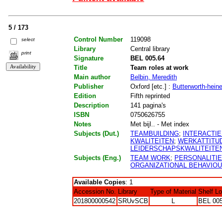
5 / 173
Control Number
119098
select
Library
Central library
print
Signature
BEL 005.64
Title
Team roles at work
Main author
Belbin, Meredith
Publisher
Oxford [etc.] :
Butterworth-hei
Edition
Fifth reprinted
Description
141 pagina's
ISBN
0750626755
Notes
Met bijl.. - Met index
Subjects (Dut.)
TEAMBUILDING
;
INTERACTIE
KWALITEITEN
;
WERKATTITU
LEIDERSCHAPSKWALITEITE
Subjects (Eng.)
TEAM WORK
;
PERSONALITI
ORGANIZATIONAL BEHAVIO
Available Copies
: 1
Accession No.
Library
Type of Material
Shelf L
201800000542
SRUvSCB
L
BEL 005