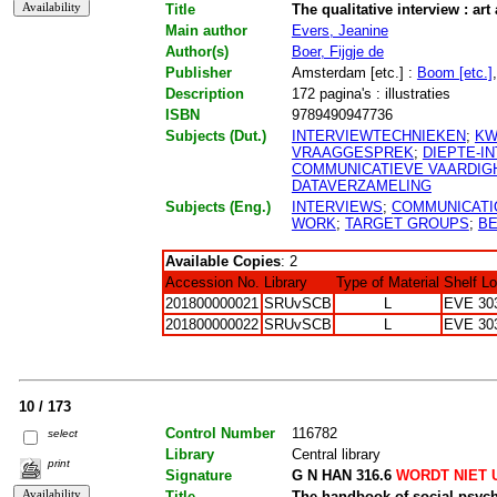
Title
The qualitative interview : art 
Main author
Evers, Jeanine
Author(s)
Boer, Fijgje de
Publisher
Amsterdam [etc.] :
Boom [etc.]
Description
172 pagina's : illustraties
ISBN
9789490947736
Subjects (Dut.)
INTERVIEWTECHNIEKEN
;
KW
VRAAGGESPREK
;
DIEPTE-I
COMMUNICATIEVE VAARDIG
DATAVERZAMELING
Subjects (Eng.)
INTERVIEWS
;
COMMUNICATI
WORK
;
TARGET GROUPS
;
BE
Available Copies
: 2
Accession No.
Library
Type of Material
Shelf L
201800000021
SRUvSCB
L
EVE 30
201800000022
SRUvSCB
L
EVE 30
10 / 173
Control Number
116782
select
Library
Central library
print
Signature
G N HAN 316.6
WORDT NIET 
Title
The handbook of social psych