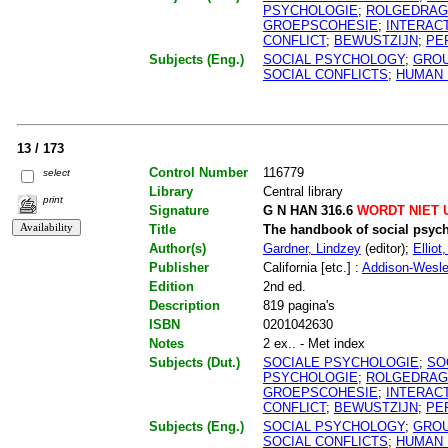
PSYCHOLOGIE
;
ROLGEDRAG
GROEPSCOHESIE
;
INTERAC
CONFLICT
;
BEWUSTZIJN
;
PE
Subjects (Eng.)
SOCIAL PSYCHOLOGY
;
GROU
SOCIAL CONFLICTS
;
HUMAN 
13 / 173
Control Number
116779
select
Library
Central library
print
Signature
G N HAN 316.6
WORDT NIET 
Title
The handbook of social psych
Author(s)
Gardner, Lindzey
(editor);
Elliot
Publisher
California [etc.] :
Addison-Wesl
Edition
2nd ed.
Description
819 pagina's
ISBN
0201042630
Notes
2 ex.. - Met index
Subjects (Dut.)
SOCIALE PSYCHOLOGIE
;
SO
PSYCHOLOGIE
;
ROLGEDRAG
GROEPSCOHESIE
;
INTERAC
CONFLICT
;
BEWUSTZIJN
;
PE
Subjects (Eng.)
SOCIAL PSYCHOLOGY
;
GROU
SOCIAL CONFLICTS
;
HUMAN 