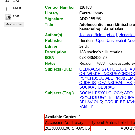
15 / 173
Control Number
116453
select
Library
Central library
print
Signature
ADO 159.96
Title
Adolescentie : een klinische
benadering : de relaties
Author(s)
Jacobs, Nele...[et al.]
;
Hendriks
Publisher
Heerlen :
Open Universiteit Ned
Edition
2e dr.
Description
133 pagina's : illustraties
ISBN
9789035809970
Notes
Reader. - 7683. - Cursuscode 
Subjects (Dut.)
GEDRAGSPSYCHOLOGIE
;
AD
ONTWIKKELINGSPSYCHOLO
PSYCHOSOCIALE PROBLEM
OUDERS
;
GEZINSREALTIES
;
SOCIAAL GEDRAG
Subjects (Eng.)
SOCIAL PSYCHOLOGY
;
ADOL
PSYCHOLOGY
;
BEHAVIOURA
BEHAVIOUR
;
GROUP BEHAV
FAMILY
Available Copies
: 1
Accession No.
Library
Type of Material
Shelf L
202300000196
SRUvSCB
L
ADO 15