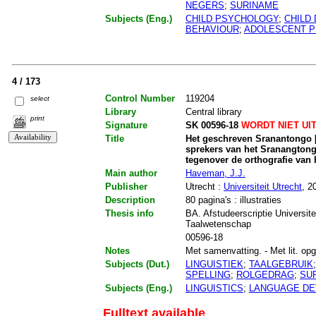
NEGERS
;
SURINAME
Subjects (Eng.)
CHILD PSYCHOLOGY
;
CHILD
BEHAVIOUR
;
ADOLESCENT 
4 / 173
Control Number
119204
select
Library
Central library
print
Signature
SK 00596-18
WORDT NIET UI
Title
Het geschreven Sranantongo [
sprekers van het Sranangtong
tegenover de orthografie van
Main author
Haveman, J.J.
Publisher
Utrecht :
Universiteit Utrecht
, 2
Description
80 pagina's : illustraties
Thesis info
BA. Afstudeerscriptie Universit
Taalwetenschap
00596-18
Notes
Met samenvatting. - Met lit. opg.
Subjects (Dut.)
LINGUISTIEK
;
TAALGEBRUIK
SPELLING
;
ROLGEDRAG
;
SU
Subjects (Eng.)
LINGUISTICS
;
LANGUAGE D
Fulltext available