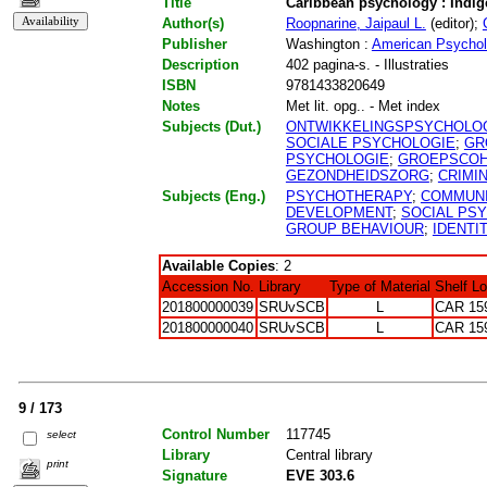
Title
Caribbean psychology : Indige
Author(s)
Roopnarine, Jaipaul L.
(editor);
Publisher
Washington :
American Psycholo
Description
402 pagina-s. - Illustraties
ISBN
9781433820649
Notes
Met lit. opg.. - Met index
Subjects (Dut.)
ONTWIKKELINGSPSYCHOLO
SOCIALE PSYCHOLOGIE
;
GR
PSYCHOLOGIE
;
GROEPSCOH
GEZONDHEIDSZORG
;
CRIMIN
Subjects (Eng.)
PSYCHOTHERAPY
;
COMMUNI
DEVELOPMENT
;
SOCIAL PS
GROUP BEHAVIOUR
;
IDENTI
Available Copies
: 2
Accession No.
Library
Type of Material
Shelf L
201800000039
SRUvSCB
L
CAR 15
201800000040
SRUvSCB
L
CAR 15
9 / 173
Control Number
117745
select
Library
Central library
print
Signature
EVE 303.6