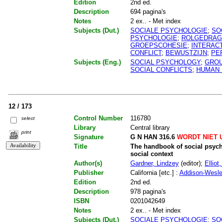
Edition
2nd ed.
Description
694 pagina's
Notes
2 ex.. - Met index
Subjects (Dut.)
SOCIALE PSYCHOLOGIE
;
SO
PSYCHOLOGIE
;
ROLGEDRAG
GROEPSCOHESIE
;
INTERAC
CONFLICT
;
BEWUSTZIJN
;
PE
Subjects (Eng.)
SOCIAL PSYCHOLOGY
;
GROU
SOCIAL CONFLICTS
;
HUMAN 
12 / 173
Control Number
116780
select
Library
Central library
print
Signature
G N HAN 316.6
WORDT NIET 
Title
The handbook of social psycho
social context
Author(s)
Gardner, Lindzey
(editor);
Elliot
Publisher
California [etc.] :
Addison-Wesl
Edition
2nd ed.
Description
978 pagina's
ISBN
0201042649
Notes
2 ex.. - Met index
Subjects (Dut.)
SOCIALE PSYCHOLOGIE
;
SO