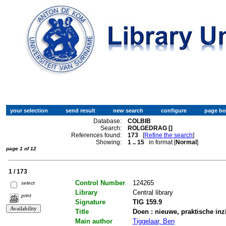
Database:
COLBIB
Search:
ROLGEDRAG []
References found:
173
[
Refine the search
]
Showing:
1 .. 15
in format [
Normal
]
page 1 of 12
1 / 173
Control Number
124265
select
Library
Central library
print
Signature
TIG 159.9
Title
Doen : nieuwe, praktische inz
Main author
Tiggelaar, Ben