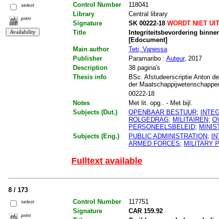
Control Number
118041
select
Library
Central library
print
Signature
SK 00222-18
WORDT NIET UI
Title
Integriteitsbevordering binn
[Edocument]
Main author
Teti, Vanessa
Publisher
Paramaribo :
Auteur
, 2017
Description
38 pagina's
Thesis info
BSc. Afstudeerscriptie Anton de
der Maatschappijwetenschappen.
00222-18
Notes
Met lit. opg.. - Met bijl.
Subjects (Dut.)
OPENBAAR BESTUUR
;
INTEG
ROLGEDRAG
;
MILITAIREN
;
O
PERSONEELSBELEID
;
MINIS
Subjects (Eng.)
PUBLIC ADMINISTRATION
;
IN
ARMED FORCES
;
MILITARY 
Fulltext available
8 / 173
Control Number
117751
select
Signature
CAR 159.92
print