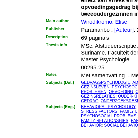
effect van stress en 
opvoedingsgedrag bij
tweeoudergezinnen i
Main author
Wirodikromo, Elise
Publisher
Paramaribo :
[Auteur]
,
Description
69 pagina's
Thesis info
MSc. Afstudeerscriptie
Suriname. Faculteit d
Master Psychologie
00295-25
Notes
Met samenvatting. - Met l
Subjects (Dut.)
GEDRAGSPSYCHOLOGIE
;
AD
GEZINSLEVEN
;
PSYCHOSOCI
PROBLEMEN
;
OPVOEDING
;
GEZINSRELATIES
;
OUDER-KI
GEDRAG
;
ONDERZOEKSRES
Subjects (Eng.)
BEHAVIORAL PSYCHOLOGY
;
STRESS FACTORS
;
FAMILY L
PSYCHOSOCIAL PROBLEMS
FAMILY RELATIONSHIPS
;
PA
BEHAVIOR
;
SOCIAL BEHAVI