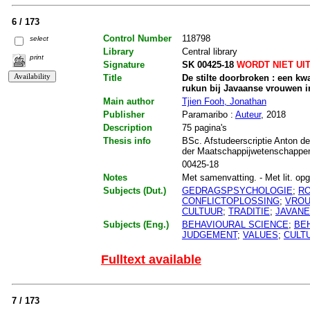
6 / 173
Control Number
118798
select
Library
Central library
print
Signature
SK 00425-18
WORDT NIET UI
Title
De stilte doorbroken : een kw
rukun bij Javaanse vrouwen 
Main author
Tjien Fooh, Jonathan
Publisher
Paramaribo :
Auteur
, 2018
Description
75 pagina's
Thesis info
BSc. Afstudeerscriptie Anton de
der Maatschappijwetenschappen
00425-18
Notes
Met samenvatting. - Met lit. opg.
Subjects (Dut.)
GEDRAGSPSYCHOLOGIE
;
R
CONFLICTOPLOSSING
;
VRO
CULTUUR
;
TRADITIE
;
JAVAN
Subjects (Eng.)
BEHAVIOURAL SCIENCE
;
BE
JUDGEMENT
;
VALUES
;
CULT
Fulltext available
7 / 173