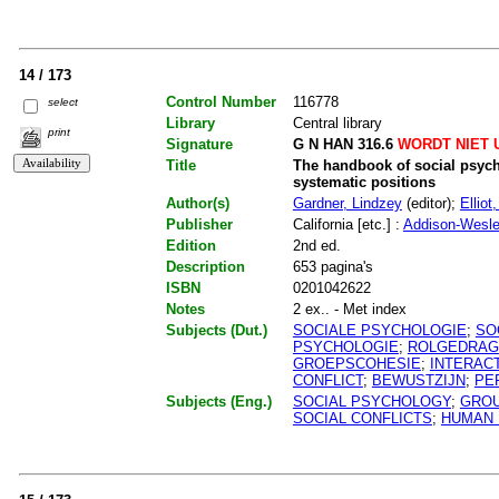
14 / 173
Control Number
116778
select
Library
Central library
print
Signature
G N HAN 316.6
WORDT NIET 
Title
The handbook of social psycho
systematic positions
Author(s)
Gardner, Lindzey
(editor);
Elliot
Publisher
California [etc.] :
Addison-Wesl
Edition
2nd ed.
Description
653 pagina's
ISBN
0201042622
Notes
2 ex.. - Met index
Subjects (Dut.)
SOCIALE PSYCHOLOGIE
;
SO
PSYCHOLOGIE
;
ROLGEDRAG
GROEPSCOHESIE
;
INTERAC
CONFLICT
;
BEWUSTZIJN
;
PE
Subjects (Eng.)
SOCIAL PSYCHOLOGY
;
GROU
SOCIAL CONFLICTS
;
HUMAN 