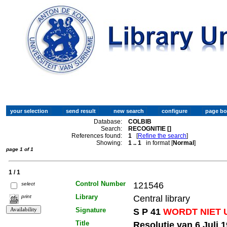
Database:
COLBIB
Search:
RECOGNITIE []
References found:
1
[
Refine the search
]
Showing:
1 .. 1
in format [
Normal
]
page 1 of 1
1 / 1
Control Number
121546
select
Library
Central library
print
Signature
S P 41
WORDT NIET 
Title
Resolutie van 6 Juli