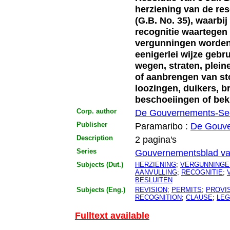
herziening van de res
(G.B. No. 35), waarbi
recognitie waartege
vergunningen worden 
eenigerlei wijze geb
wegen, straten, plein
of aanbrengen van sto
loozingen, duikers, 
beschoeiingen of be
Corp. author
De Gouvernements-Sec
Publisher
Paramaribo :
De Gouve
Description
2 pagina's
Series
Gouvernementsblad va
Subjects (Dut.)
HERZIENING
;
VERGUNNINGE
AANVULLING
;
RECOGNITIE
;
BESLUITEN
Subjects (Eng.)
REVISION
;
PERMITS
;
PROVI
RECOGNITION
;
CLAUSE
;
LEG
Fulltext available