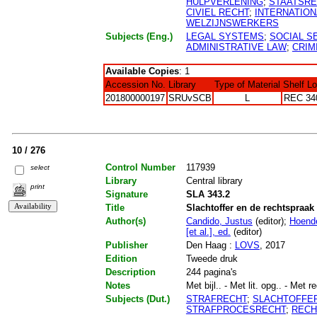
HULPVERLENING
;
STAATSRE
CIVIEL RECHT
;
INTERNATION
WELZIJNSWERKERS
Subjects (Eng.)
LEGAL SYSTEMS
;
SOCIAL S
ADMINISTRATIVE LAW
;
CRIM
Available Copies
: 1
Accession No.
Library
Type of Material
Shelf L
201800000197
SRUvSCB
L
REC 34
10 / 276
Control Number
117939
select
Library
Central library
print
Signature
SLA 343.2
Title
Slachtoffer en de rechtspraak 
Author(s)
Candido, Justus
(editor);
Hoende
[et al.], ed.
(editor)
Publisher
Den Haag :
LOVS
, 2017
Edition
Tweede druk
Description
244 pagina's
Notes
Met bijl.. - Met lit. opg.. - Met re
Subjects (Dut.)
STRAFRECHT
;
SLACHTOFFE
STRAFPROCESRECHT
;
RECH