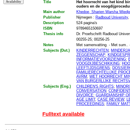
Title
Het hoorrecht van het kind b
ouders en de voogdijprocedu
Main author
Khedoe, Sharien Warsha Wiedj
Publisher
Nijmegen :
Radboud University
,
Description
524 pagina's
ISBN
9789465150697
Thesis info
Dr. Proefschrift Radboud Univer
00255-25; 00256-25
Notes
Met samenvatting. - Met sum.. - M
Subjects (Dut.)
KINDERRECHTEN
;
MINDERJA
ZEGGENSCHAP
;
KINDGESP
INFORMATIEVOORZIENING
;
VOOGDIJBESCHIKKING
;
HOO
LEEFTIJDSGRENS
;
DOSSIE
FAMILIERECHTELIJKE PRO
AVRM
;
WET HOORRECHT MIN
VAN BURGERLIJKE RECHTS
Subjects (Eng.)
CHILDREN'S RIGHTS
;
MINORI
CONVERSATION
;
CONFIDENT
DIVORCE
;
GUARDIANSHIP O
AGE LIMIT
;
CASE REVIEW
;
L
PROCEEDINGS
;
FAMILY MAT
Fulltext available