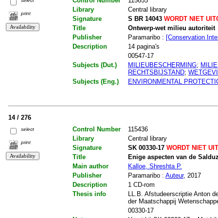
Control Number
115655
select
Library
Central library
print
Signature
S BR 14043
WORDT NIET UI
Title
Ontwerp-wet milieu autoriteit
Publisher
Paramaribo :
[Conservation Inte
Description
14 pagina's
00547-17
Subjects (Dut.)
MILIEUBESCHERMING
;
MILI
RECHTSBIJSTAND
;
WETGEV
Subjects (Eng.)
ENVIRONMENTAL PROTECTI
14 / 276
Control Number
115436
select
Library
Central library
print
Signature
SK 00330-17
WORDT NIET UI
Title
Enige aspecten van de Salduz-
Main author
Kalloe, Shreshta P.
Publisher
Paramaribo :
Auteur
, 2017
Description
1 CD-rom
Thesis info
LL.B. Afstudeerscriptie Anton d
der Maatschappij Wetenschapp
00330-17