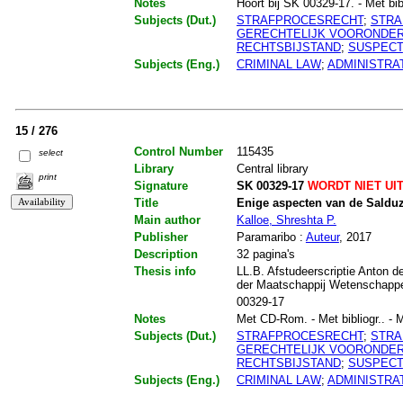
Notes
Hoort bij SK 00329-17. - Met bibli
Subjects (Dut.)
STRAFPROCESRECHT
;
STRA
GERECHTELIJK VOORONDE
RECHTSBIJSTAND
;
SUSPECT
Subjects (Eng.)
CRIMINAL LAW
;
ADMINISTRA
15 / 276
Control Number
115435
select
Library
Central library
print
Signature
SK 00329-17
WORDT NIET UI
Title
Enige aspecten van de Salduz-
Main author
Kalloe, Shreshta P.
Publisher
Paramaribo :
Auteur
, 2017
Description
32 pagina's
Thesis info
LL.B. Afstudeerscriptie Anton d
der Maatschappij Wetenschapp
00329-17
Notes
Met CD-Rom. - Met bibliogr.. - Me
Subjects (Dut.)
STRAFPROCESRECHT
;
STRA
GERECHTELIJK VOORONDE
RECHTSBIJSTAND
;
SUSPECT
Subjects (Eng.)
CRIMINAL LAW
;
ADMINISTRA