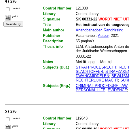
4 / 276
Control Number
121030
select
Library
Central library
print
Signature
SK 00331-22
WORDT NIET UI
Title
Het instituut van de toegevo
Main author
Anandbahadoer, Randhirsing
Publisher
Paramaribo :
Auteur
, 2021
Description
65 pagina's
Thesis info
LLM. Afstudeerscriptie Anton de
der Juridische Wetenschappen.
00331-22
Notes
Met lit. opg.. - Met bijl.
Subjects (Dut.)
STRAFPROCESRECHT
;
RECH
SLACHTOFFER
;
STRAFZAKE
DWANGMIDDELEN
;
BEWIJSM
RECHTERLIJKE MACHT
;
SUR
Subjects (Eng.)
CRIMINAL PROCEDURE LAW
PERSONAL LIFE
;
EVIDENCE
5 / 276
Control Number
119643
select
Library
Central library
print