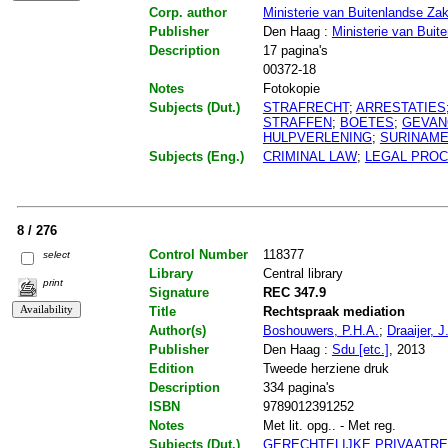
Corp. author
Ministerie van Buitenlandse Zak
Publisher
Den Haag :
Ministerie van Buit
Description
17 pagina's
00372-18
Notes
Fotokopie
Subjects (Dut.)
STRAFRECHT
;
ARRESTATIES
STRAFFEN
;
BOETES
;
GEVAN
HULPVERLENING
;
SURINAM
Subjects (Eng.)
CRIMINAL LAW
;
LEGAL PRO
8 / 276
Control Number
118377
select
Library
Central library
print
Signature
REC 347.9
Title
Rechtspraak mediation
Author(s)
Boshouwers, P.H.A.
;
Draaijer, J
Publisher
Den Haag :
Sdu [etc.]
, 2013
Edition
Tweede herziene druk
Description
334 pagina's
ISBN
9789012391252
Notes
Met lit. opg.. - Met reg.
Subjects (Dut.)
GERECHTELIJKE PRIVAATR