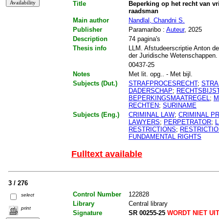
Title
Beperking op het recht van vr
raadsman
Main author
Nandlal, Chandni S.
Publisher
Paramaribo :
Auteur
, 2025
Description
74 pagina's
Thesis info
LLM. Afstudeerscriptie Anton de
der Juridische Wetenschappen.
00437-25
Notes
Met lit. opg.. - Met bijl.
Subjects (Dut.)
STRAFPROCESRECHT
;
STRA
DADERSCHAP
;
RECHTSBIJS
BEPERKINGSMAATREGEL
;
M
RECHTEN
;
SURINAME
Subjects (Eng.)
CRIMINAL LAW
;
CRIMINAL P
LAWYERS
;
PERPETRATOR
;
L
RESTRICTIONS
;
RESTRICTI
FUNDAMENTAL RIGHTS
Fulltext available
3 / 276
Control Number
122828
select
Library
Central library
print
Signature
SR 00255-25
WORDT NIET UI