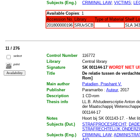
Subjects (Eng.)
CRIMINAL LAW
;
VICTIMS
;
LE
Available Copies
: 1
Accession No.
Library
Type of Material
Shelf L
201800000196
SRUvSCB
L
SLA 343
11 / 276
Control Number
116772
select
Library
Central library
print
Signature
SK 001144-17
WORDT NIET U
Title
De relatie tussen de verdacht
Rom]
Main author
Patadien, Prashant V.
Publisher
Paramaribo :
Auteur
, 2017
Description
1 CD-rom
Thesis info
LL.B. Afstudeerscriptie Anton d
der Maatschappij Wetenschapp
001144-17
Notes
Hoort bij SK 001143-17. - Met lit
Subjects (Dut.)
STRAFPROCESRECHT
;
DADE
STRAFRECHTELIJK ONDERZ
Subjects (Eng.)
CRIMINAL LAW
;
ADMINISTRA
AID