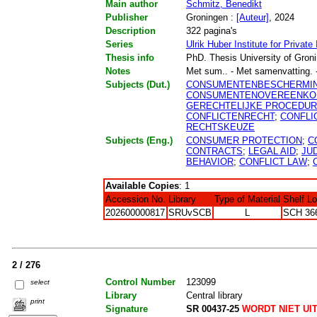
Main author
Schmitz, Benedikt
Publisher
Groningen :
[Auteur]
, 2024
Description
322 pagina's
Series
Ulrik Huber Institute for Private
Thesis info
PhD. Thesis University of Gron
Notes
Met sum.. - Met samenvatting. -
Subjects (Dut.)
CONSUMENTENBESCHERMI
CONSUMENTENOVEREENKO
GERECHTELIJKE PROCEDU
CONFLICTENRECHT
;
CONFLI
RECHTSKEUZE
Subjects (Eng.)
CONSUMER PROTECTION
;
C
CONTRACTS
;
LEGAL AID
;
JU
BEHAVIOR
;
CONFLICT LAW
;
Available Copies
: 1
Accession No.
Library
Type of Material
Shelf L
202600000817
SRUvSCB
L
SCH 36
2 / 276
Control Number
123099
select
Library
Central library
print
Signature
SR 00437-25
WORDT NIET UI