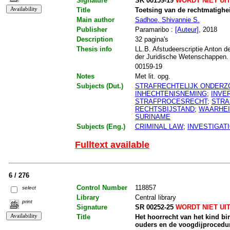
Signature
SK 00159-19
WORDT NIET UI
Title
Toetsing van de rechtmatighe
Main author
Sadhoe, Shivannie S.
Publisher
Paramaribo :
[Auteur]
, 2018
Description
32 pagina's
Thesis info
LL.B. Afstudeerscriptie Anton d
der Juridische Wetenschappen.
00159-19
Notes
Met lit. opg.
Subjects (Dut.)
STRAFRECHTELIJK ONDERZ
INHECHTENISNEMING
;
INVE
STRAFPROCESRECHT
;
STRA
RECHTSBIJSTAND
;
WAARHEI
SURINAME
Subjects (Eng.)
CRIMINAL LAW
;
INVESTIGAT
Fulltext available
6 / 276
Control Number
118857
select
Library
Central library
print
Signature
SR 00252-25
WORDT NIET UI
Title
Het hoorrecht van het kind b
ouders en de voogdijprocedu