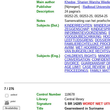
Main author
Khedoe, Sharien Warsha Wiedj
Publisher
[Nijmegen] :
Radboud Universite
Description
24 pagina's
00252-25; 00253-25; 00254-25
Notes
Samenvatting van het proefschri
Subjects (Dut.)
KINDERRECHTEN
;
MINDERJA
ZEGGENSCHAP
;
KINDGESP
INFORMATIEVOORZIENING
;
VOOGDIJBESCHIKKING
;
HOO
LEEFTIJDSGRENS
;
DOSSIE
FAMILIERECHTELIJKE PRO
AVRM
;
WET HOORRECHT MIN
VAN BURGERLIJKE RECHTS
Subjects (Eng.)
CHILDREN'S RIGHTS
;
MINORI
CONVERSATION
;
CONFIDENT
DIVORCE
;
GUARDIANSHIP O
AGE LIMIT
;
CASE REVIEW
;
L
PROCEEDINGS
;
FAMILY MAT
7 / 276
Control Number
118678
select
Library
Central library
print
Signature
S BR 14285
WORDT NIET UI
Title
Gearresteerd in Suriname