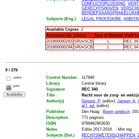
CONFLICTOPLOSSING
;
VERT
GERECHTSHOVEN
;
VERSCH
BEROEPSAANSPRAKELIJKH
Subjects (Eng.)
LEGAL PROCEDURE
;
ARBITR
Available Copies
: 2
Accession No.
Library
Type of Material
Shelf L
201800000293
SRUvSCB
L
REC 34
201800000294
SRUvSCB
L
REC 34
9 / 276
Control Number
117940
select
Library
Central library
print
Signature
REC 340
Title
Recht voor de zorg- en welzij
Author(s)
Simons, P.
(editor);
Jansen, A.
(
al.], ed.
(editor)
Publisher
Den Haag :
Boom juridisch
, 201
Description
771 pagina's
ISBN
9789462903630
Notes
Editie 2017-2018.. - Met reg.
Subjects (Dut.)
RECHTSWETENSCHAPPEN
;