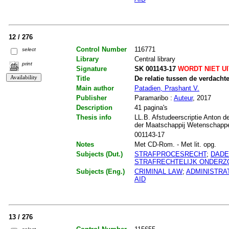
12 / 276
Control Number
116771
select
Library
Central library
print
Signature
SK 001143-17
WORDT NIET U
Title
De relatie tussen de verdacht
Main author
Patadien, Prashant V.
Publisher
Paramaribo :
Auteur
, 2017
Description
41 pagina's
Thesis info
LL.B. Afstudeerscriptie Anton d
der Maatschappij Wetenschapp
001143-17
Notes
Met CD-Rom. - Met lit. opg.
Subjects (Dut.)
STRAFPROCESRECHT
;
DADE
STRAFRECHTELIJK ONDERZ
Subjects (Eng.)
CRIMINAL LAW
;
ADMINISTRA
AID
13 / 276