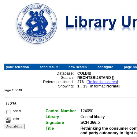
Database:
COLBIB
Search:
RECHTSBIJSTAND []
References found:
276
[
Refine the search
]
Showing:
1 .. 15
in format [
Normal
]
page 1 of 19
1 / 276
Control Number
124090
select
Library
Central library
print
Signature
SCH 366.5
Title
Rethinking the consumer confli
and party autonomy in light o