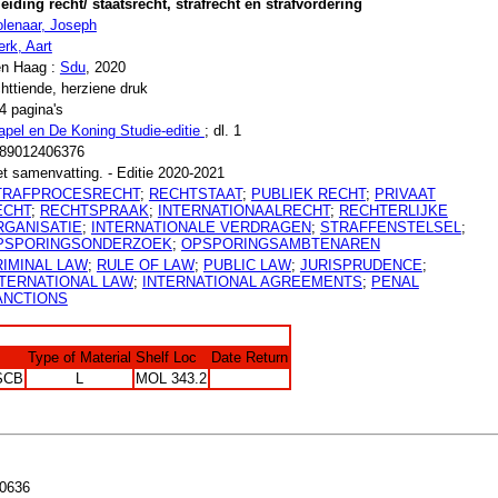
leiding recht/ staatsrecht, strafrecht en strafvordering
lenaar, Joseph
erk, Aart
n Haag :
Sdu
, 2020
httiende, herziene druk
4 pagina's
apel en De Koning Studie-editie
; dl. 1
89012406376
t samenvatting. - Editie 2020-2021
TRAFPROCESRECHT
;
RECHTSTAAT
;
PUBLIEK RECHT
;
PRIVAAT
ECHT
;
RECHTSPRAAK
;
INTERNATIONAALRECHT
;
RECHTERLIJKE
RGANISATIE
;
INTERNATIONALE VERDRAGEN
;
STRAFFENSTELSEL
;
PSPORINGSONDERZOEK
;
OPSPORINGSAMBTENAREN
RIMINAL LAW
;
RULE OF LAW
;
PUBLIC LAW
;
JURISPRUDENCE
;
NTERNATIONAL LAW
;
INTERNATIONAL AGREEMENTS
;
PENAL
ANCTIONS
Type of Material
Shelf Loc
Date Return
SCB
L
MOL 343.2
0636