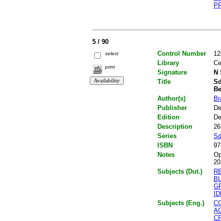
P
5 / 90
Control Number
12
select
Library
Ce
print
Signature
N 
Title
Sd
Be
Author(s)
Br
Publisher
De
Edition
De
Description
26
Series
Sd
ISBN
97
Notes
Op
20
Subjects (Dut.)
R
B
G
ID
Subjects (Eng.)
C
A
C