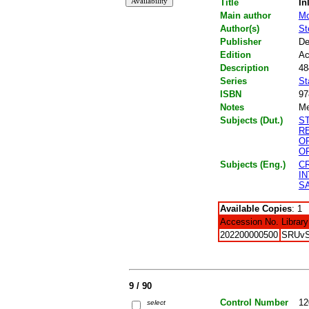
Title
In
Main author
Mo
Author(s)
St
Publisher
De
Edition
Ac
Description
48
Series
St
ISBN
97
Notes
Me
Subjects (Dut.)
S
R
O
O
Subjects (Eng.)
C
I
S
Available Copies
: 1
Accession No.
Library
202200000500
SRUv
9 / 90
Control Number
12
select