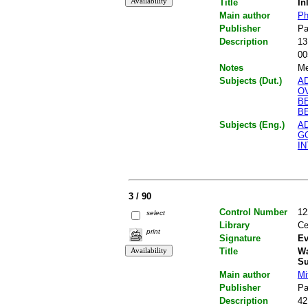
Title
In
Main author
Ph
Publisher
Pa
Description
13
00
Notes
Me
Subjects (Dut.)
A
O
B
B
Subjects (Eng.)
A
G
I
3 / 90
Control Number
12
select
Library
Ce
print
Signature
Ev
Title
Wa
Su
Main author
Mi
Publisher
Pa
Description
42