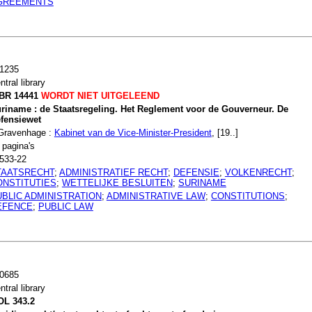
GREEMENTS
1235
ntral library
BR 14441
WORDT NIET UITGELEEND
riname : de Staatsregeling. Het Reglement voor de Gouverneur. De
fensiewet
Gravenhage :
Kabinet van de Vice-Minister-President
, [19..]
 pagina's
533-22
TAATSRECHT
;
ADMINISTRATIEF RECHT
;
DEFENSIE
;
VOLKENRECHT
;
ONSTITUTIES
;
WETTELIJKE BESLUITEN
;
SURINAME
UBLIC ADMINISTRATION
;
ADMINISTRATIVE LAW
;
CONSTITUTIONS
;
EFENCE
;
PUBLIC LAW
0685
ntral library
L 343.2