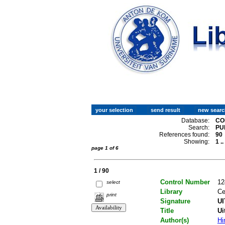
Database:
CO
Search:
PU
References found:
90
Showing:
1 .
page 1 of 6
1 / 90
Control Number
12
select
Library
Ce
print
Signature
UI
Title
Ui
Author(s)
Hi