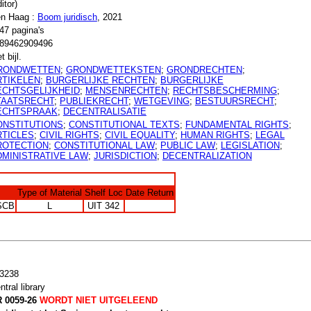
itor)
n Haag :
Boom juridisch
, 2021
47 pagina's
89462909496
t bijl.
RONDWETTEN
;
GRONDWETTEKSTEN
;
GRONDRECHTEN
;
RTIKELEN
;
BURGERLIJKE RECHTEN
;
BURGERLIJKE
ECHTSGELIJKHEID
;
MENSENRECHTEN
;
RECHTSBESCHERMING
;
TAATSRECHT
;
PUBLIEKRECHT
;
WETGEVING
;
BESTUURSRECHT
;
ECHTSPRAAK
;
DECENTRALISATIE
ONSTITUTIONS
;
CONSTITUTIONAL TEXTS
;
FUNDAMENTAL RIGHTS
;
RTICLES
;
CIVIL RIGHTS
;
CIVIL EQUALITY
;
HUMAN RIGHTS
;
LEGAL
ROTECTION
;
CONSTITUTIONAL LAW
;
PUBLIC LAW
;
LEGISLATION
;
DMINISTRATIVE LAW
;
JURISDICTION
;
DECENTRALIZATION
Type of Material
Shelf Loc
Date Return
SCB
L
UIT 342
3238
ntral library
 0059-26
WORDT NIET UITGELEEND