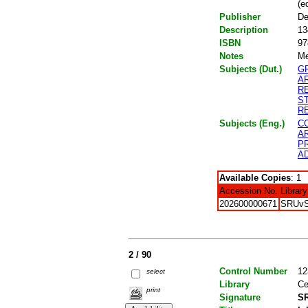
(ed
Publisher
De
Description
13
ISBN
97
Notes
Me
Subjects (Dut.)
G
A
R
S
R
Subjects (Eng.)
C
A
P
A
Available Copies
: 1
Accession No.
Library
202600000671
SRUv
2 / 90
Control Number
12
select
Library
Ce
print
Signature
SR