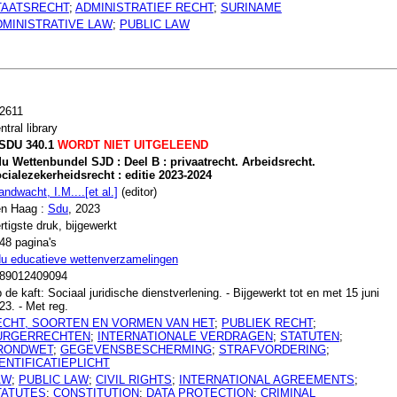
TAATSRECHT
;
ADMINISTRATIEF RECHT
;
SURINAME
DMINISTRATIVE LAW
;
PUBLIC LAW
2611
ntral library
SDU 340.1
WORDT NIET UITGELEEND
u Wettenbundel SJD : Deel B : privaatrecht. Arbeidsrecht.
cialezekerheidsrecht : editie 2023-2024
andwacht, I.M....[et al.]
(editor)
n Haag :
Sdu
, 2023
rtigste druk, bijgewerkt
48 pagina's
u educatieve wettenverzamelingen
89012409094
 de kaft: Sociaal juridische dienstverlening. - Bijgewerkt tot en met 15 juni
23. - Met reg.
ECHT, SOORTEN EN VORMEN VAN HET
;
PUBLIEK RECHT
;
URGERRECHTEN
;
INTERNATIONALE VERDRAGEN
;
STATUTEN
;
RONDWET
;
GEGEVENSBESCHERMING
;
STRAFVORDERING
;
ENTIFICATIEPLICHT
AW
;
PUBLIC LAW
;
CIVIL RIGHTS
;
INTERNATIONAL AGREEMENTS
;
TATUTES
;
CONSTITUTION
;
DATA PROTECTION
;
CRIMINAL