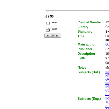
6 / 90
Control Number
12
select
Library
Ce
print
Signature
SK
Title
He
ee
Main author
Go
Publisher
E
Description
16
ISBN
97
00
Notes
Me
Subjects (Dut.)
I
N
G
I
I
C
B
Subjects (Eng.)
I
T
A