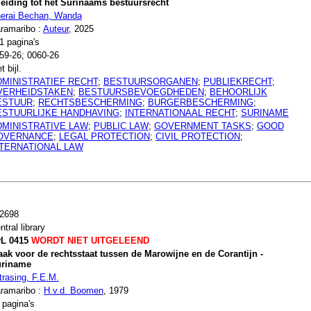
leiding tot het Surinaams bestuursrecht
erai Bechan, Wanda
ramaribo :
Auteur
, 2025
1 pagina's
59-26; 0060-26
t bijl.
DMINISTRATIEF RECHT
;
BESTUURSORGANEN
;
PUBLIEKRECHT
;
VERHEIDSTAKEN
;
BESTUURSBEVOEGDHEDEN
;
BEHOORLIJK
ESTUUR
;
RECHTSBESCHERMING
;
BURGERBESCHERMING
;
ESTUURLIJKE HANDHAVING
;
INTERNATIONAAL RECHT
;
SURINAME
DMINISTRATIVE LAW
;
PUBLIC LAW
;
GOVERNMENT TASKS
;
GOOD
OVERNANCE
;
LEGAL PROTECTION
;
CIVIL PROTECTION
;
NTERNATIONAL LAW
2698
ntral library
L 0415
WORDT NIET UITGELEEND
ak voor de rechtsstaat tussen de Marowijne en de Corantijn -
riname
trasing, F.E.M.
ramaribo :
H.v.d. Boomen
, 1979
 pagina's