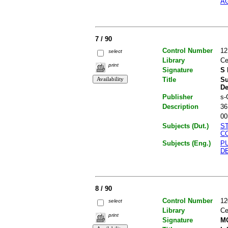
A
7 / 90
Control Number
12
select
Library
Ce
print
Signature
S 
Title
Su
De
Publisher
s-
Description
36
00
Subjects (Dut.)
S
C
Subjects (Eng.)
P
D
8 / 90
Control Number
12
select
Library
Ce
print
Signature
MO