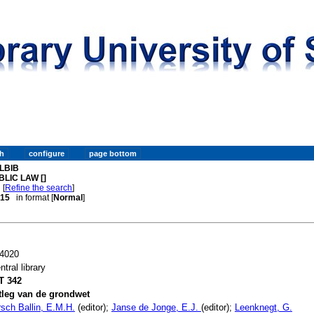
LBIB
BLIC LAW []
[
Refine the search
]
. 15
in format [
Normal
]
4020
ntral library
T 342
tleg van de grondwet
rsch Ballin, E.M.H.
(editor);
Janse de Jonge, E.J.
(editor);
Leenknegt, G.