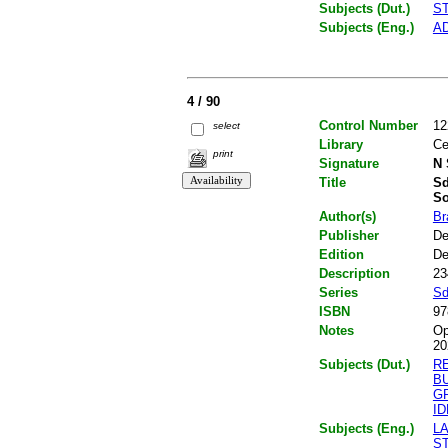
Subjects (Dut.)
S
Subjects (Eng.)
A
4 / 90
Control Number
12
select
Library
Ce
print
Signature
N 
Title
Sd
So
Author(s)
Br
Publisher
De
Edition
De
Description
23
Series
Sd
ISBN
97
Notes
Op
20
Subjects (Dut.)
R
B
G
ID
Subjects (Eng.)
L
S