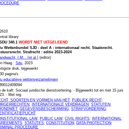
ROCEDURE
2610
ntral library
SDU 340.1
WORDT NIET UITGELEEND
u Wettenbundel SJD : deel A : internationaal recht. Staatsrecht.
stuursrecht. Strafrecht : editie 2023-2024
andwacht, I.M....[et al.]
(editor)
n Haag :
Sdu
, 2023
rtigste druk, bijgewerkt
30 pagina's
u educatieve wettenverzamelingen
89012409094
 de kaft: Sociaal juridische dienstverlening. - Bijgewerkt tot en met 15 juni
23. - Met reg.
ECHT, SOORTEN EN VORMEN VAN HET
;
PUBLIEK RECHT
;
URGERRECHTEN
;
INTERNATIONALE VERDRAGEN
;
STATUTEN
;
RONDWET
;
GEGEVENSBESCHERMING
;
STRAFVORDERING
;
ENTIFICATIEPLICHT
ONSTITUTIONAL LAW
;
PUBLIC LAW
;
CIVIL RIGHTS
;
INTERNATIONAL
GREEMENTS
;
STATUTES
;
CONSTITUTION
;
DATA PROTECTION
;
RIMINAL PROCEDURE