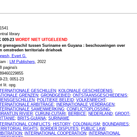
1541
ntral library
 009-23
WORDT NIET UITGELEEND
t grensgeschil tussen Suriname en Guyana : beschouwingen over
n omstreden territoriale driehoek
nesh, Evert G.
dam :
LM Publishers
, 2022
8 pagina's
89460229855
9-23; 0051-23
t lit. opg.
NTERNATIONALE GESCHILLEN
;
KOLONIALE GESCHIEDENIS
;
ATIONALE GRENZEN
;
GRONDGEBIED
;
ONTSTAANSGESCHIEDENIS
;
RENSGESCHILLEN
;
POLITIEKE BELEID
;
VOLKENRECHT
;
NTERNATIONALE ARBITRAGE
;
INERNATIONALE VERDRAGEN
;
NTERNATIONALE SAMENWERKING
;
CONFLICTOPLOSSING
;
ORANTIJN RIVIER
;
CURUNI-CUTARI
;
BERBICE
;
NEDERLAND
;
GROOT-
RTTANIE
;
BRITS-GUIANA
;
SURINAME
NTERNATIONAL CONFLICTS
;
HISTORY
;
COLONIALISM
;
BOUNDARIES
;
ERRITORIAL RIGHTS
;
BORDER DISPUTES
;
PUBLIC LAW
;
RBITRATION
;
INTERNATIONAL COOPERATION
;
INTERNATIONAL