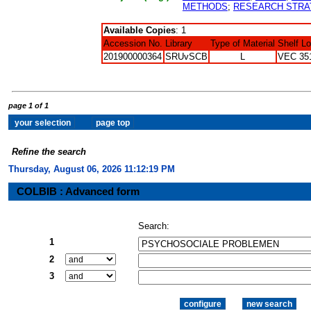
METHODS
;
RESEARCH STRA
Available Copies
: 1
Accession No.
Library
Type of Material
Shelf L
201900000364
SRUvSCB
L
VEC 35
page 1 of 1
Refine the search
Thursday, August 06, 2026 11:12:20 PM
COLBIB : Advanced form
Search:
1
2
3