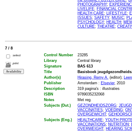
PHOTOGRAPHY
;
EXPERIENC
LIVELIFE
;
FINANCIAL CONTR
HEALTH CARE
;
LIFESTYLE
;
E
ISSUES
;
SAFETY
;
MUSIC
;
PL
PSYCHOLOGY
;
HEALTH
;
MEM
CULTURE
;
THEATRE
;
CREATI
7 / 8
Control Number
23285
select
Library
Central library
print
Signature
BAS 613
Title
Basisboek jeugdgezondheids
Author(s)
Hirasing, Remy A.
(editor);
Leer
Publisher
Amsterdam :
Elsevier
, 2010
Description
319 pagina's : illustraties
ISBN
9789035232068
Notes
Met reg.
Subjects (Dut.)
GEZONDHEIDSZORG
;
JEUGD
VACCINATIES
;
VOEDING
;
ON
OVERGEWICHT
;
GEHOORSC
Subjects (Eng.)
HEALTHCARE
;
YOUTH PROT
VACCINATIONS
;
NUTRITION
;
OVERWEIGHT
;
HEARING SC