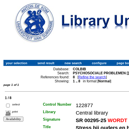
Database:
COLBIB
Search:
PSYCHOSOCIALE PROBLEMEN [
References found:
8
[
Refine the search
]
Showing:
1 .. 8
in format [
Normal
]
page 1 of 1
1 / 8
Control Number
122877
select
Library
Central library
print
Signature
SR 00295-25
WORDT 
Title
Stress bij ouders en