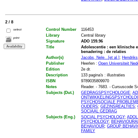
2 / 8
Control Number
116453
select
Library
Central library
print
Signature
ADO 159.96
Title
Adolescentie : een klinische
benadering : de relaties
Author(s)
Jacobs, Nele...[et al.]
;
Hendriks
Publisher
Heerlen :
Open Universiteit Ned
Edition
2e dr.
Description
133 pagina's : illustraties
ISBN
9789035809970
Notes
Reader. - 7683. - Cursuscode 
Subjects (Dut.)
GEDRAGSPSYCHOLOGIE
;
AD
ONTWIKKELINGSPSYCHOLO
PSYCHOSOCIALE PROBLEM
OUDERS
;
GEZINSREALTIES
;
SOCIAAL GEDRAG
Subjects (Eng.)
SOCIAL PSYCHOLOGY
;
ADOL
PSYCHOLOGY
;
BEHAVIOURA
BEHAVIOUR
;
GROUP BEHAV
FAMILY