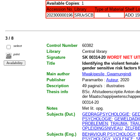
Available Copies
: 1
Accession No.
Library
Type of Material
Shelf L
202300000196
SRUvSCB
L
ADO 15
3 / 8
Control Number
60382
select
Library
Central library
print
Signature
SK 00314-20
WORDT NIET UI
Title
Identifying the violent female 
gender sensitive risk factors 
Main author
Mwakipesile, Gwamungindi
Publisher
Paramaribo :
Auteur
, 2020
Description
49 pagina's : illustraties
Thesis info
BSc. Afstudeerscriptie Anton de
der Maatschappijwetenschappen
00314-20
Notes
Met lit. opg.
Subjects (Dut.)
GEDRAGPSYCHOLOGIE
;
GE
PSYCHOLOGIE
;
GEWELDADI
PROBLEMEN
;
TRAUMA
;
TRA
OPLEIDINGSNIVEAU
;
ZELFB
Subjects (Eng.)
BEHAVIOUR PSYCHOLOGY
;
PSYCHOLOGY
;
VIOLENCE
;
S