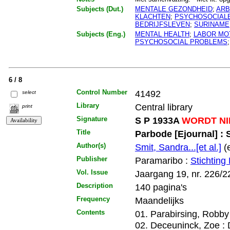
Subjects (Dut.)
MENTALE GEZONDHEID
;
ARB
KLACHTEN
;
PSYCHOSOCIAL
BEDRIJFSLEVEN
;
SURINAME
Subjects (Eng.)
MENTAL HEALTH
;
LABOR MO
PSYCHOSOCIAL PROBLEMS
6 / 8
Control Number
41492
select
Library
Central library
print
Signature
S P 1933A
WORDT NI
Title
Parbode [Ejournal] :
Author(s)
Smit, Sandra...[et al.]
(e
Publisher
Paramaribo :
Stichting
Vol. Issue
Jaargang 19, nr. 226/2
Description
140 pagina's
Frequency
Maandelijks
Contents
01. Parabirsing, Robby
02. Deceuninck, Zoe : D