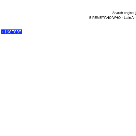
Search engine:
BIREME/PAHO/WHO - Latin Amer