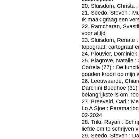
20. Sluisdom, Christa :
21. Seedo, Steven : M
Ik maak graag een vers
22. Ramcharan, Svastika
voor altijd
23. Sluisdom, Renate :
topograaf, cartograaf e
24. Plouvier, Dominiek 
25. Blagrove, Natalie :
Correia (77) : De funct
gouden kroon op mijn 
26. Leeuwaarde, Chiara
Darchini Boedhoe (31) 
belangrijkste is om hoo
27. Breeveld, Carl : M
Lo A Sjoe : Paramaribo
02-2024
28. Triki, Rayan : Schri
liefde om te schrijven 
29. Seedo, Steven : D