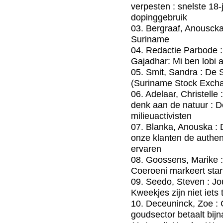
verpesten : snelste 18-
dopinggebruik
03. Bergraaf, Anouscka
Suriname
04. Redactie Parbode : 
Gajadhar: Mi ben lobi a
05. Smit, Sandra : De
(Suriname Stock Exch
06. Adelaar, Christelle
denk aan de natuur : 
milieuactivisten
07. Blanka, Anouska : 
onze klanten de authe
ervaren
08. Goossens, Marike 
Coeroeni markeert star
09. Seedo, Steven : Jou
Kweekjes zijn niet iets
10. Deceuninck, Zoe : 
goudsector betaalt bijn