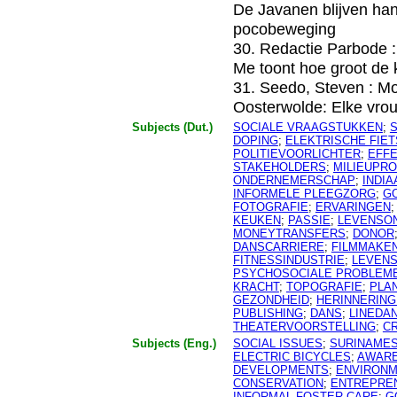
De Javanen blijven han
pocobeweging
30. Redactie Parbode :
Me toont hoe groot de k
31. Seedo, Steven : M
Oosterwolde: Elke vro
Subjects (Dut.)
SOCIALE VRAAGSTUKKEN
;
DOPING
;
ELEKTRISCHE FIE
POLITIEVOORLICHTER
;
EFF
STAKEHOLDERS
;
MILIEUPR
ONDERNEMERSCHAP
;
INDI
INFORMELE PLEEGZORG
;
G
FOTOGRAFIE
;
ERVARINGEN
KEUKEN
;
PASSIE
;
LEVENSO
MONEYTRANSFERS
;
DONOR
DANSCARRIERE
;
FILMMAKE
FITNESSINDUSTRIE
;
LEVENS
PSYCHOSOCIALE PROBLEM
KRACHT
;
TOPOGRAFIE
;
PLA
GEZONDHEID
;
HERINNERIN
PUBLISHING
;
DANS
;
LINEDA
THEATERVOORSTELLING
;
CR
Subjects (Eng.)
SOCIAL ISSUES
;
SURINAME
ELECTRIC BICYCLES
;
AWAR
DEVELOPMENTS
;
ENVIRONM
CONSERVATION
;
ENTREPRE
INFORMAL FOSTER CARE
;
G