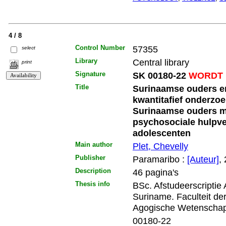
4 / 8
Control Number
57355
select
Library
Central library
print
Signature
SK 00180-22
WORDT 
Title
Surinaamse ouders en
kwantitafief onderzoe
Surinaamse ouders me
psychosociale hulpve
adolescenten
Main author
Plet, Chevelly
Publisher
Paramaribo :
[Auteur]
,
Description
46 pagina's
Thesis info
BSc. Afstudeerscriptie
Suriname. Faculteit d
Agogische Wetenschap
00180-22