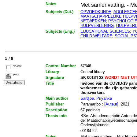
Notes
Met samenvatting. - Met
Subjects (Dut.)
OPVOEDKUNDE
;
ADOLESCEN
MAATSCHAPPELIJKE HULPV
NETWERKEN
;
PSYCHOLOGIE
HULPVERLENING
;
HULPVERL
Subjects (Eng.)
EDUCATIONAL SCIENCES
;
Y
CHILD WELFARE
;
SOCIAL P
5 / 8
Control Number
57346
select
Library
Central library
print
Signature
SK 00184-22
WORDT NIET UI
Title
Invloed van de COVID-19 pand
werknemers die zijn getransf
thuiswerkers
Main author
Sardjoe, Priyanka
Publisher
Paramaribo :
[Auteur]
, 2021
Description
67 pagina's
Thesis info
BSc. Afstudeerscriptie Anton de
der Maatschappijwetenschappe
Onderwijskunde
00184-22
Notes
Met samenvatting. - Met lit. opg.