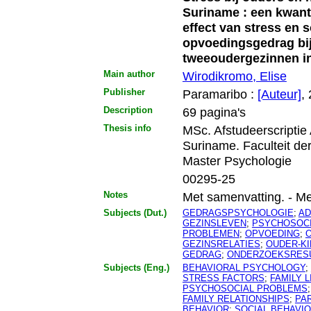
Suriname : een kwanti
effect van stress en 
opvoedingsgedrag bij
tweeoudergezinnen i
Main author
Wirodikromo, Elise
Publisher
Paramaribo :
[Auteur]
,
Description
69 pagina's
Thesis info
MSc. Afstudeerscriptie
Suriname. Faculteit d
Master Psychologie
00295-25
Notes
Met samenvatting. - Met l
Subjects (Dut.)
GEDRAGSPSYCHOLOGIE
;
AD
GEZINSLEVEN
;
PSYCHOSOCI
PROBLEMEN
;
OPVOEDING
;
GEZINSRELATIES
;
OUDER-KI
GEDRAG
;
ONDERZOEKSRES
Subjects (Eng.)
BEHAVIORAL PSYCHOLOGY
;
STRESS FACTORS
;
FAMILY L
PSYCHOSOCIAL PROBLEMS
FAMILY RELATIONSHIPS
;
PA
BEHAVIOR
;
SOCIAL BEHAVI