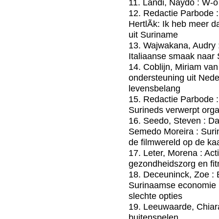
11. Landi, Naydo : W-o
12. Redactie Parbode :
HertlÃ­k: Ik heb meer
uit Suriname
13. Wajwakana, Audry 
Italiaanse smaak naar
14. Coblijn, Miriam van 
ondersteuning uit Nede
levensbelang
15. Redactie Parbode :
Surineds verwerpt org
16. Seedo, Steven : Da
Semedo Moreira : Surin
de filmwereld op de kaa
17. Leter, Morena : Act
gezondheidszorg en fi
18. Deceuninck, Zoe : 
Surinaamse economie :
slechte opties
19. Leeuwaarde, Chiar
buitenspelen