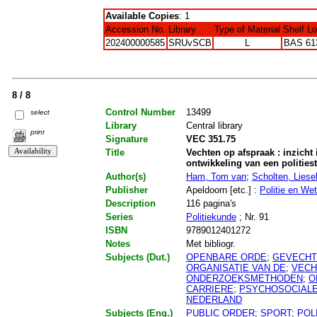
Available Copies
: 1
Accession No.
Library
Type of Material
Shelf L
202400000585
SRUvSCB
L
BAS 61
8 / 8
Control Number
13499
select
Library
Central library
print
Signature
VEC 351.75
Title
Vechten op afspraak : inzicht
ontwikkeling van een politiest
Author(s)
Ham, Tom van
;
Scholten, Liese
Publisher
Apeldoorn [etc.] :
Politie en We
Description
116 pagina's
Series
Politiekunde
; Nr. 91
ISBN
9789012401272
Notes
Met bibliogr.
Subjects (Dut.)
OPENBARE ORDE
;
GEVECHT
ORGANISATIE VAN DE
;
VECH
ONDERZOEKSMETHODEN
;
O
CARRIERE
;
PSYCHOSOCIAL
NEDERLAND
Subjects (Eng.)
PUBLIC ORDER
;
SPORT
;
POL