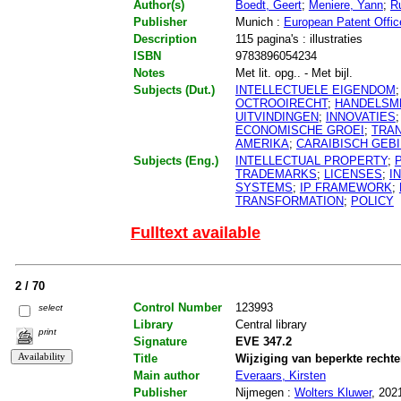
Author(s)
Boedt, Geert
;
Meniere, Yann
;
Ru
Publisher
Munich :
European Patent Offi
Description
115 pagina's : illustraties
ISBN
9783896054234
Notes
Met lit. opg.. - Met bijl.
Subjects (Dut.)
INTELLECTUELE EIGENDOM
OCTROOIRECHT
;
HANDELSM
UITVINDINGEN
;
INNOVATIES
ECONOMISCHE GROEI
;
TRA
AMERIKA
;
CARAIBISCH GEB
Subjects (Eng.)
INTELLECTUAL PROPERTY
;
TRADEMARKS
;
LICENSES
;
I
SYSTEMS
;
IP FRAMEWORK
;
TRANSFORMATION
;
POLICY
Fulltext available
2 / 70
Control Number
123993
select
Library
Central library
print
Signature
EVE 347.2
Title
Wijziging van beperkte recht
Main author
Everaars, Kirsten
Publisher
Nijmegen :
Wolters Kluwer
, 202