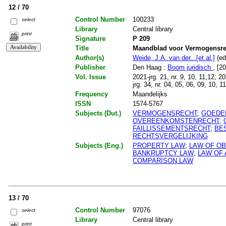
12 / 70
Control Number
100233
select
Library
Central library
print
Signature
P 209
Title
Maandblad voor Vermogensre
Author(s)
Weide, J.A. van der...[et al.]
(edi
Publisher
Den Haag :
Boom juridisch
, [2
Vol. Issue
2021-jrg. 21, nr. 9, 10, 11,12; 2
jrg. 34, nr. 04, 05, 06, 09, 10, 1
Frequency
Maandelijks
ISSN
1574-5767
Subjects (Dut.)
VERMOGENSRECHT
;
GOEDE
OVEREENKOMSTENRECHT
;
FAILLISSEMENTSRECHT
;
BE
RECHTSVERGELIJKING
Subjects (Eng.)
PROPERTY LAW
;
LAW OF OB
BANKRUPTCY LAW
;
LAW OF
COMPARISON LAW
13 / 70
Control Number
97076
select
Library
Central library
print