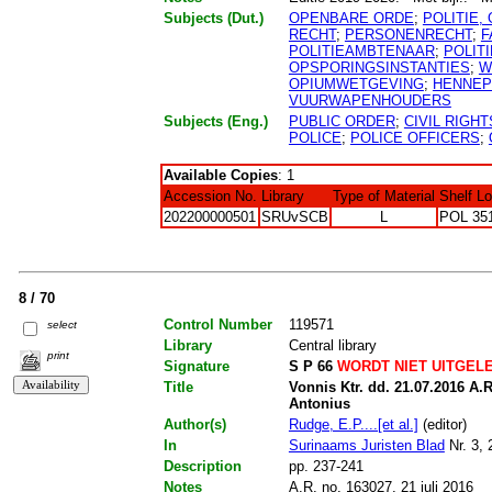
Subjects (Dut.)
OPENBARE ORDE
;
POLITIE,
RECHT
;
PERSONENRECHT
;
F
POLITIEAMBTENAAR
;
POLIT
OPSPORINGSINSTANTIES
;
W
OPIUMWETGEVING
;
HENNEP
VUURWAPENHOUDERS
Subjects (Eng.)
PUBLIC ORDER
;
CIVIL RIGHT
POLICE
;
POLICE OFFICERS
;
Available Copies
: 1
Accession No.
Library
Type of Material
Shelf L
202200000501
SRUvSCB
L
POL 35
8 / 70
Control Number
119571
select
Library
Central library
print
Signature
S P 66
WORDT NIET UITGEL
Title
Vonnis Ktr. dd. 21.07.2016 A.R
Antonius
Author(s)
Rudge, E.P....[et al.]
(editor)
In
Surinaams Juristen Blad
Nr. 3, 
Description
pp. 237-241
Notes
A.R. no. 163027, 21 juli 2016