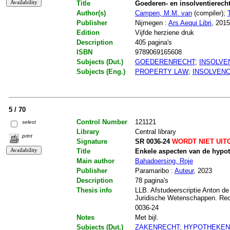
Title
Goederen- en insolventierecht
Author(s)
Campen, M.M. van
(compiler);
Publisher
Nijmegen :
Ars Aequi Libri
, 2015
Edition
Vijfde herziene druk
Description
405 pagina's
ISBN
9789069165608
Subjects (Dut.)
GOEDERENRECHT
;
INSOLVE
Subjects (Eng.)
PROPERTY LAW
;
INSOLVEN
5 / 70
Control Number
121121
select
Library
Central library
print
Signature
SR 0036-24
WORDT NIET UIT
Title
Enkele aspecten van de hypot
Main author
Bahadoersing, Roje
Publisher
Paramaribo :
Auteur
, 2023
Description
78 pagina's
Thesis info
LLB. Afstudeerscriptie Anton de
Juridische Wetenschappen. Re
0036-24
Notes
Met bijl.
Subjects (Dut.)
ZAKENRECHT
;
HYPOTHEKEN