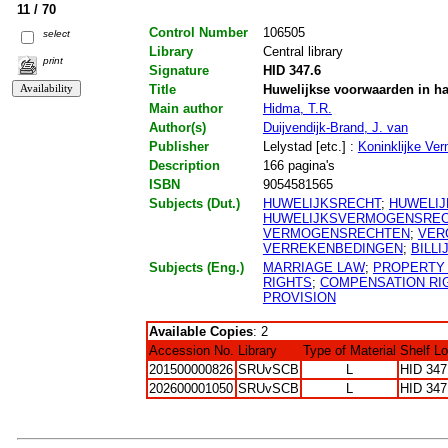
11 / 70
Control Number
106505
select
Library
Central library
print
Signature
HID 347.6
Title
Huwelijkse voorwaarden in ha
Main author
Hidma, T.R.
Author(s)
Duijvendijk-Brand, J. van
Publisher
Lelystad [etc.] :
Koninklijke Ve
Description
166 pagina's
ISBN
9054581565
Subjects (Dut.)
HUWELIJKSRECHT
;
HUWELI
HUWELIJKSVERMOGENSRE
VERMOGENSRECHTEN
;
VER
VERREKENBEDINGEN
;
BILL
Subjects (Eng.)
MARRIAGE LAW
;
PROPERTY
RIGHTS
;
COMPENSATION RI
PROVISION
Available Copies
: 2
Accession No.
Library
Type of Material
Shelf L
201500000826
SRUvSCB
L
HID 347
202600001050
SRUvSCB
L
HID 347