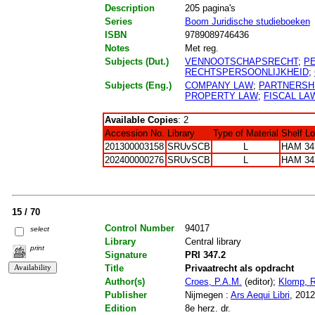
Description
205 pagina's
Series
Boom Juridische studieboeken
ISBN
9789089746436
Notes
Met reg.
Subjects (Dut.)
VENNOOTSCHAPSRECHT
;
P
RECHTSPERSOONLIJKHEID
;
Subjects (Eng.)
COMPANY LAW
;
PARTNERSH
PROPERTY LAW
;
FISCAL LA
Available Copies
: 2
Accession No.
Library
Type of Material
Shelf L
201300003158
SRUvSCB
L
HAM 34
202400000276
SRUvSCB
L
HAM 34
15 / 70
Control Number
94017
select
Library
Central library
print
Signature
PRI 347.2
Title
Privaatrecht als opdracht
Author(s)
Croes, P.A.M.
(editor);
Klomp, R
Publisher
Nijmegen :
Ars Aequi Libri
, 2012
Edition
8e herz. dr.