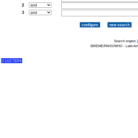
2
3
Search engine:
BIREME/PAHO/WHO - Latin Amer