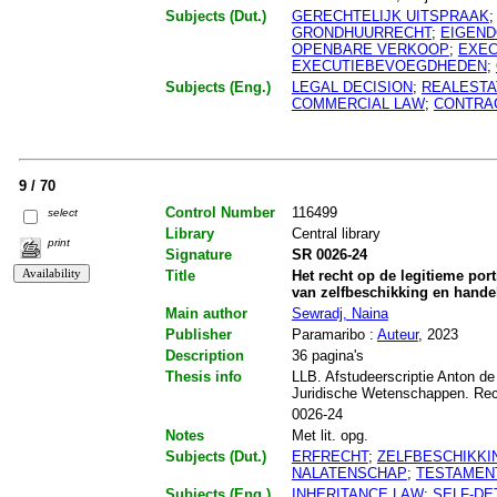
Subjects (Dut.)
GERECHTELIJK UITSPRAAK
GRONDHUURRECHT
;
EIGEN
OPENBARE VERKOOP
;
EXEC
EXECUTIEBEVOEGDHEDEN
;
Subjects (Eng.)
LEGAL DECISION
;
REALESTA
COMMERCIAL LAW
;
CONTRA
9 / 70
Control Number
116499
select
Library
Central library
print
Signature
SR 0026-24
Title
Het recht op de legitieme port
van zelfbeschikking en hande
Main author
Sewradj, Naina
Publisher
Paramaribo :
Auteur
, 2023
Description
36 pagina's
Thesis info
LLB. Afstudeerscriptie Anton de
Juridische Wetenschappen. Re
0026-24
Notes
Met lit. opg.
Subjects (Dut.)
ERFRECHT
;
ZELFBESCHIKKI
NALATENSCHAP
;
TESTAMEN
Subjects (Eng.)
INHERITANCE LAW
;
SELF-DE