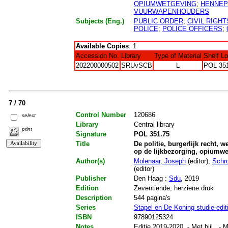
OPIUMWETGEVING
;
HENNEP
VUURWAPENHOUDERS
Subjects (Eng.)
PUBLIC ORDER
;
CIVIL RIGHT
POLICE
;
POLICE OFFICERS
;
Available Copies
: 1
Accession No.
Library
Type of Material
Shelf L
202200000502
SRUvSCB
L
POL 35
7 / 70
Control Number
120686
select
Library
Central library
print
Signature
POL 351.75
Title
De politie, burgerlijk recht, 
op de lijkbezorging, opiumw
Author(s)
Molenaar, Joseph
(editor);
Schro
(editor)
Publisher
Den Haag :
Sdu
, 2019
Edition
Zeventiende, herziene druk
Description
544 pagina's
Series
Stapel en De Koning studie-edit
ISBN
97890125324
Notes
Editie 2019-2020. - Met bijl.. - M