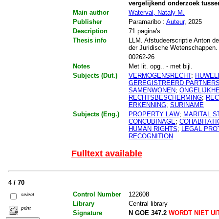
vergelijkend onderzoek tuss
Main author
Waterval, Nataly M.
Publisher
Paramaribo :
Auteur
, 2025
Description
71 pagina's
Thesis info
LLM. Afstudeerscriptie Anton de
der Juridische Wetenschappen.
00262-26
Notes
Met lit. opg.. - met bijl.
Subjects (Dut.)
VERMOGENSRECHT
;
HUWEL
GEREGISTREERD PARTNER
SAMENWONEN
;
ONGELIJKHE
RECHTSBESCHERMING
;
REC
ERKENNING
;
SURINAME
Subjects (Eng.)
PROPERTY LAW
;
MARITAL S
CONCUBINAGE
;
COHABITATI
HUMAN RIGHTS
;
LEGAL PRO
RECOGNITION
Fulltext available
4 / 70
Control Number
122608
select
Library
Central library
print
Signature
N GOE 347.2
WORDT NIET U