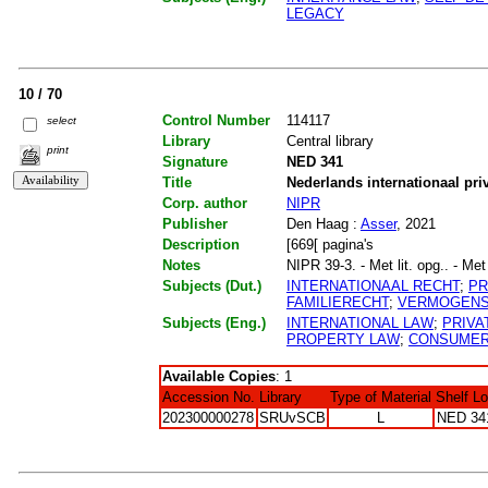
LEGACY
10 / 70
Control Number
114117
select
Library
Central library
print
Signature
NED 341
Title
Nederlands internationaal pri
Corp. author
NIPR
Publisher
Den Haag :
Asser
, 2021
Description
[669[ pagina's
Notes
NIPR 39-3. - Met lit. opg.. - Met
Subjects (Dut.)
INTERNATIONAAL RECHT
;
PR
FAMILIERECHT
;
VERMOGENS
Subjects (Eng.)
INTERNATIONAL LAW
;
PRIVA
PROPERTY LAW
;
CONSUME
Available Copies
: 1
Accession No.
Library
Type of Material
Shelf L
202300000278
SRUvSCB
L
NED 34