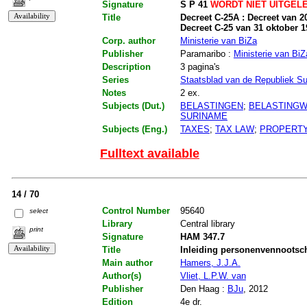
Signature
S P 41
WORDT NIET UITGEL
Title
Decreet C-25A : Decreet van 2
Decreet C-25 van 31 oktober 1
Corp. author
Ministerie van BiZa
Publisher
Paramaribo :
Ministerie van BiZ
Description
3 pagina's
Series
Staatsblad van de Republiek S
Notes
2 ex.
Subjects (Dut.)
BELASTINGEN
;
BELASTING
SURINAME
Subjects (Eng.)
TAXES
;
TAX LAW
;
PROPERT
Fulltext available
14 / 70
Control Number
95640
select
Library
Central library
print
Signature
HAM 347.7
Title
Inleiding personenvennoots
Main author
Hamers, J.J.A.
Author(s)
Vliet, L.P.W. van
Publisher
Den Haag :
BJu
, 2012
Edition
4e dr.