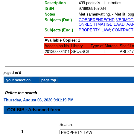
Description
499 pagina's : illustraties
ISBN
9789069167084
Notes
Met samenvatting. - Met lit. opg
Subjects (Dut.)
GOEDERENRECHT
;
VERMOG
ONRECHTMATIGE DAAD
;
AAN
Subjects (Eng.)
PROPERTY LAW
;
CONTRACT
Available Copies
: 1
Accession No.
Library
Type of Material
Shelf L
201300002311
SRUvSCB
L
PRI 347
page 1 of 5
Refine the search
Thursday, August 06, 2026 9:01:20 PM
COLBIB : Advanced form
Search:
1