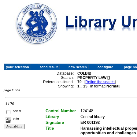
Database:
COLBIB
Search:
PROPERTY LAW []
References found:
70
[
Refine the search
]
Showing:
1 .. 15
in format [
Normal
]
page 1 of 5
1 / 70
Control Number
124148
select
Library
Central library
print
Signature
ER 001192
Title
Harnassing intellectual prop
opportunities and challenges