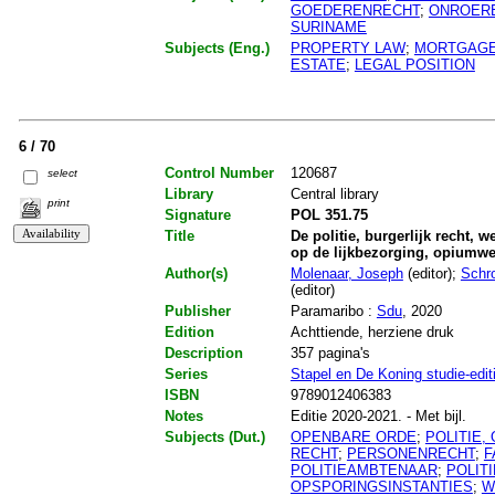
GOEDERENRECHT
;
ONROER
SURINAME
Subjects (Eng.)
PROPERTY LAW
;
MORTGAG
ESTATE
;
LEGAL POSITION
6 / 70
Control Number
120687
select
Library
Central library
print
Signature
POL 351.75
Title
De politie, burgerlijk recht, 
op de lijkbezorging, opiumw
Author(s)
Molenaar, Joseph
(editor);
Schro
(editor)
Publisher
Paramaribo :
Sdu
, 2020
Edition
Achttiende, herziene druk
Description
357 pagina's
Series
Stapel en De Koning studie-edit
ISBN
9789012406383
Notes
Editie 2020-2021. - Met bijl.
Subjects (Dut.)
OPENBARE ORDE
;
POLITIE,
RECHT
;
PERSONENRECHT
;
F
POLITIEAMBTENAAR
;
POLIT
OPSPORINGSINSTANTIES
;
W