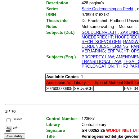
Description
428 pagina's
Series
Serie Onderneming en Recht
; d
ISBN
9789013163131
Thesis info
Dr. Proefschrift Radboud Univer
Notes
Met samenvatting. - Met sum.. - 
Subjects (Dut.)
GOEDERENRECHT
;
ZAKENR
MOEDERRECHT
;
HOOFDREC
RECHTSGEVOLGEN
;
RANGWI
DERDENBESCHERMING
;
PA
VERJARING
;
ERFPACHT
;
OPS
Subjects (Eng.)
PROPERTY LAW
;
AMENDME
TRANSITIONAL LAW
;
LEGAL
PROLONGATION
;
THIRD PAR
Available Copies
: 1
Accession No.
Library
Type of Material
Shelf L
202600000805
SRUvSCB
L
EVE 34
3 / 70
Control Number
123687
select
Library
Central library
print
Signature
SR 00262-26
WORDT NIET UI
Title
Vermogensrechtelijke gevole