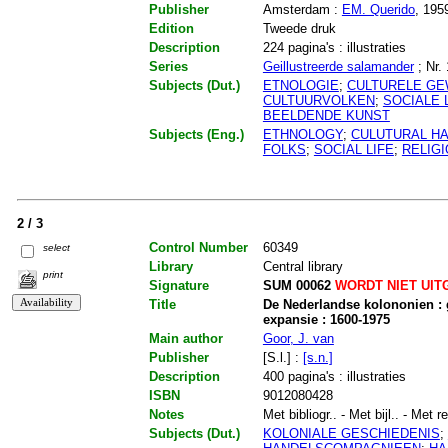
Publisher
Amsterdam :
EM. Querido
, 195
Edition
Tweede druk
Description
224 pagina's : illustraties
Series
Geillustreerde salamander
; Nr.
Subjects (Dut.)
ETNOLOGIE
;
CULTURELE G
CULTUURVOLKEN
;
SOCIALE 
BEELDENDE KUNST
Subjects (Eng.)
ETHNOLOGY
;
CULUTURAL HA
FOLKS
;
SOCIAL LIFE
;
RELIG
2 / 3
Control Number
60349
select
Library
Central library
print
Signature
SUM 00062
WORDT NIET UIT
Title
De Nederlandse kolononien :
expansie : 1600-1975
Main author
Goor, J. van
Publisher
[S.l.] :
[s.n.]
Description
400 pagina's : illustraties
ISBN
9012080428
Notes
Met bibliogr.. - Met bijl.. - Met r
Subjects (Dut.)
KOLONIALE GESCHIEDENIS
;