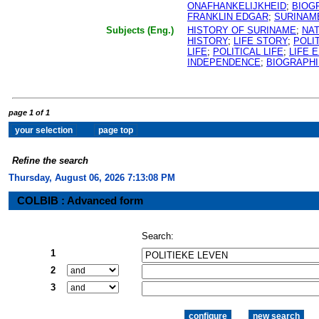
ONAFHANKELIJKHEID
;
BIOG
FRANKLIN EDGAR
;
SURINAM
Subjects (Eng.)
HISTORY OF SURINAME
;
NA
HISTORY
;
LIFE STORY
;
POLI
LIFE
;
POLITICAL LIFE
;
LIFE 
INDEPENDENCE
;
BIOGRAPH
page 1 of 1
Refine the search
Thursday, August 06, 2026 7:13:08 PM
COLBIB : Advanced form
Search:
1
2
3