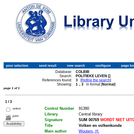
Database:
COLBIB
Search:
POLITIEKE LEVEN []
References found:
3
[
Refine the search
]
Showing:
1 .. 3
in format [
Normal
]
page 1 of 1
1 / 3
Control Number
91380
select
Library
Central library
print
Signature
SUM 00769
WORDT NIET UIT
Title
Volken en volkenkunde
Main author
Wouters, H.