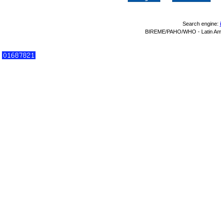
Search engine:
BIREME/PAHO/WHO - Latin Amer