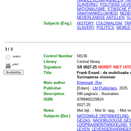
HANDELSCOMPAGNIEEN
;
HA
SLAVERNIJ
;
POLITIEKE LEV
NATIONALISME
;
ETNISCHE 
ONAFHANKELIJKHEID
;
NEDE
NEDERLANDSE ANTILLEN
;
S
Subjects (Eng.)
HISTORY
;
COLONIALISM
;
TR
SLAVERY
;
POLITICS
;
WORLD 
3 / 3
Control Number
58136
select
Library
Central library
print
Signature
SR 0027-25
WORDT NIET UIT
Title
Frank Essed : de mobilisatie 
Surinaamse visionair
Main author
Khemradj, Roy
Publisher
[Edam] :
LM Publishers
, 2025
Description
590 pagina's : illustraties
ISBN
9789460229824
0027-25
Notes
Met bijl.. - Met lit. opg.. - Met re
Subjects (Dut.)
NATIONALE ONTWIKKELING
;
GEZAG
;
NAOORLOOGSE GES
LOOPBAANONTWIKKELING
;
LEVEN
;
LEVENSERVARINGE