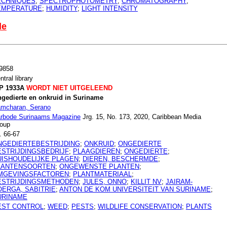
ECHNIQUES
;
SPECTROPHOTOMETRY
;
CHROMATOGRAPHY
;
EMPERATURE
;
HUMIDITY
;
LIGHT INTENSITY
le
9858
ntral library
P 1933A
WORDT NIET UITGELEEND
gedierte en onkruid in Suriname
mcharan, Serano
rbode Surinaams Magazine
Jrg. 15, No. 173, 2020, Caribbean Media
oup
. 66-67
NGEDIERTEBESTRIJDING
;
ONKRUID
;
ONGEDIERTE
ESTRIJDINGSBEDRIJF
;
PLAAGDIEREN
;
ONGEDIERTE
;
UISHOUDELIJKE PLAGEN
;
DIEREN, BESCHERMDE
;
LANTENSOORTEN
;
ONGEWENSTE PLANTEN
;
MGEVINGSFACTOREN
;
PLANTMATERIAAL
;
ESTRIJDINGSMETHODEN
;
JULES, ONNO
;
KILLIT NV
;
JAIRAM-
OERGA, SABITRIE
;
ANTON DE KOM UNIVERSITEIT VAN SURINAME
;
URINAME
EST CONTROL
;
WEED
;
PESTS
;
WILDLIFE CONSERVATION
;
PLANTS