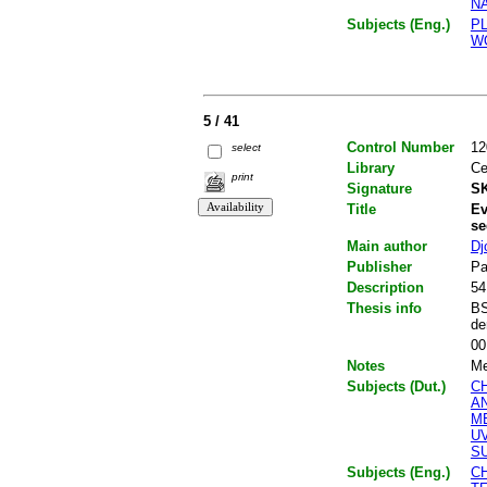
N
Subjects (Eng.)
P
W
5 / 41
Control Number
12
select
Library
Ce
print
Signature
SK
Title
Ev
se
Main author
Dj
Publisher
Pa
Description
54
Thesis info
BS
de
00
Notes
Me
Subjects (Dut.)
C
A
M
U
S
Subjects (Eng.)
C