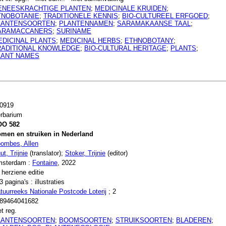
ENEESKRACHTIGE PLANTEN
;
MEDICINALE KRUIDEN
;
TNOBOTANIE
;
TRADITIONELE KENNIS
;
BIO-CULTUREEL ERFGOED
;
LANTENSOORTEN
;
PLANTENNAMEN
;
SARAMAKAANSE TAAL
;
ARAMACCANERS
;
SURINAME
EDICINAL PLANTS
;
MEDICINAL HERBS
;
ETHNOBOTANY
;
RADITIONAL KNOWLEDGE
;
BIO-CULTURAL HERITAGE
;
PLANTS
;
LANT NAMES
0919
rbarium
OO 582
men en struiken in Nederland
ombes, Allen
ut, Trijnie
(translator);
Stoker, Trijnie
(editor)
sterdam :
Fontaine
, 2022
 herziene editie
3 pagina's : illustraties
tuurreeks Nationale Postcode Loterij
; 2
89464041682
t reg.
LANTENSOORTEN
;
BOOMSOORTEN
;
STRUIKSOORTEN
;
BLADEREN
;