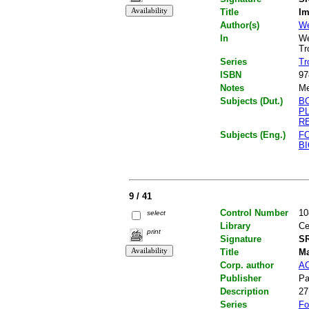
Title
Im
Author(s)
We
In
We
Tr
Series
Tr
ISBN
97
Notes
Me
Subjects (Dut.)
B
P
R
Subjects (Eng.)
F
B
9 / 41
Control Number
10
select
Library
Ce
print
Signature
SR
Title
Ma
Corp. author
AC
Publisher
Pa
Description
27
Series
Fo