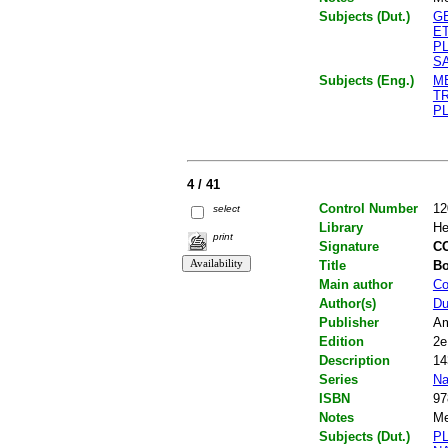
Subjects (Dut.)
G
E
P
S
Subjects (Eng.)
M
T
P
4 / 41
Control Number
12
select
Library
He
print
Signature
C
Title
Bo
Main author
Co
Author(s)
Du
Publisher
Am
Edition
2e
Description
14
Series
Na
ISBN
97
Notes
Me
Subjects (Dut.)
P