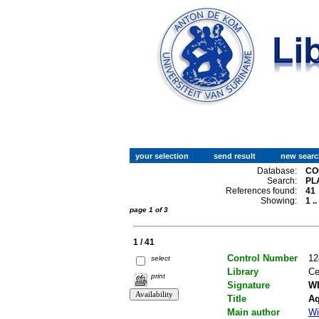
Database:
CO
Search:
PL
References found:
41
Showing:
1 .
page 1 of 3
1 / 41
Control Number
12
select
Library
Ce
print
Signature
WI
Title
Aq
Main author
Wi