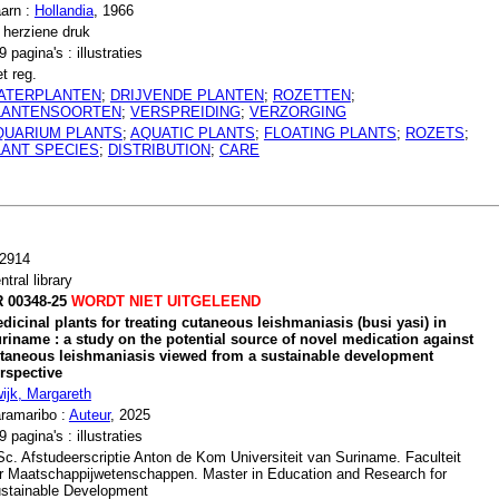
arn :
Hollandia
, 1966
 herziene druk
9 pagina's : illustraties
t reg.
ATERPLANTEN
;
DRIJVENDE PLANTEN
;
ROZETTEN
;
LANTENSOORTEN
;
VERSPREIDING
;
VERZORGING
QUARIUM PLANTS
;
AQUATIC PLANTS
;
FLOATING PLANTS
;
ROZETS
;
LANT SPECIES
;
DISTRIBUTION
;
CARE
2914
ntral library
 00348-25
WORDT NIET UITGELEEND
dicinal plants for treating cutaneous leishmaniasis (busi yasi) in
riname : a study on the potential source of novel medication against
taneous leishmaniasis viewed from a sustainable development
rspective
ijk, Margareth
ramaribo :
Auteur
, 2025
9 pagina's : illustraties
c. Afstudeerscriptie Anton de Kom Universiteit van Suriname. Faculteit
r Maatschappijwetenschappen. Master in Education and Research for
stainable Development