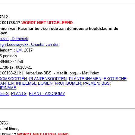
7612
 001738-17
WORDT NIET UITGELEEND
men van Paramaribo : een ode aan de mooiste hoofdstad in de
open
ouvier, Dominiek
rgh-Lodeweyckx, Chantal van den
lendam :
LM
, 2017
5 pagina's
89460224256
1738-17; 00163-21
 00163-21 bij Herbarium-BBS. - Met lit. opg.. - Met index
OOMSOORTEN
;
PLANTENSOORTEN
;
PLANTENNAMEN
;
EXOTISCHE
LANTEN
;
INHEEMSE BOMEN
;
FRUITBOMEN
;
PALMEN
;
BBS
;
URINAME
REES
;
PLANTS
;
PLANT TAXONOMY
0756
ntral library
 0086-12
WORDT NIET UITGELEEND