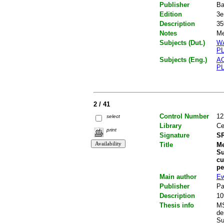
Publisher
Ba
Edition
3e
Description
35
Notes
Me
Subjects (Dut.)
W
P
Subjects (Eng.)
A
P
2 / 41
Control Number
12
select
Library
Ce
print
Signature
SR
Title
Me
Su
cu
pe
Main author
Ew
Publisher
Pa
Description
10
Thesis info
MS
de
Su