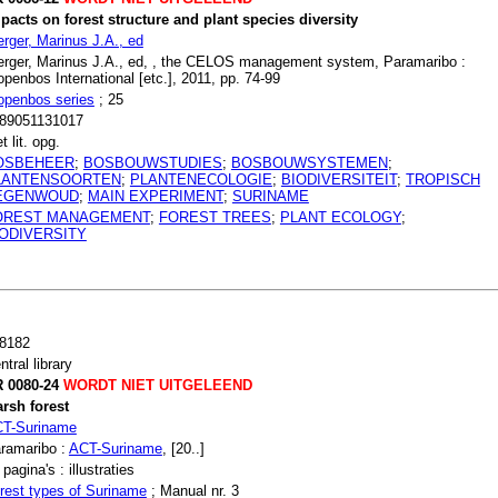
pacts on forest structure and plant species diversity
rger, Marinus J.A., ed
rger, Marinus J.A., ed, , the CELOS management system, Paramaribo :
openbos International [etc.], 2011, pp. 74-99
openbos series
; 25
89051131017
t lit. opg.
OSBEHEER
;
BOSBOUWSTUDIES
;
BOSBOUWSYSTEMEN
;
LANTENSOORTEN
;
PLANTENECOLOGIE
;
BIODIVERSITEIT
;
TROPISCH
EGENWOUD
;
MAIN EXPERIMENT
;
SURINAME
OREST MANAGEMENT
;
FOREST TREES
;
PLANT ECOLOGY
;
IODIVERSITY
8182
ntral library
 0080-24
WORDT NIET UITGELEEND
rsh forest
T-Suriname
ramaribo :
ACT-Suriname
, [20..]
 pagina's : illustraties
rest types of Suriname
; Manual nr. 3