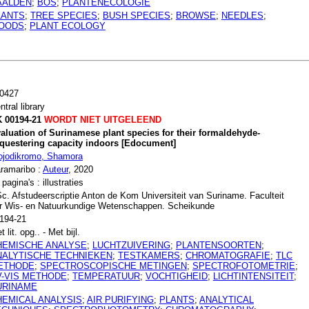
AALDEN
;
BOS
;
PLANTENECOLOGIE
LANTS
;
TREE SPECIES
;
BUSH SPECIES
;
BROWSE
;
NEEDLES
;
OODS
;
PLANT ECOLOGY
0427
ntral library
 00194-21
WORDT NIET UITGELEEND
aluation of Surinamese plant species for their formaldehyde-
questering capacity indoors [Edocument]
ojodikromo, Shamora
ramaribo :
Auteur
, 2020
 pagina's : illustraties
c. Afstudeerscriptie Anton de Kom Universiteit van Suriname. Faculteit
r Wis- en Natuurkundige Wetenschappen. Scheikunde
194-21
t lit. opg.. - Met bijl.
HEMISCHE ANALYSE
;
LUCHTZUIVERING
;
PLANTENSOORTEN
;
NALYTISCHE TECHNIEKEN
;
TESTKAMERS
;
CHROMATOGRAFIE
;
TLC
ETHODE
;
SPECTROSCOPISCHE METINGEN
;
SPECTROFOTOMETRIE
;
V-VIS METHODE
;
TEMPERATUUR
;
VOCHTIGHEID
;
LICHTINTENSITEIT
;
URINAME
HEMICAL ANALYSIS
;
AIR PURIFYING
;
PLANTS
;
ANALYTICAL