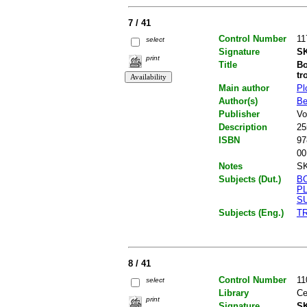
7 / 41
Control Number
11
select
Signature
SK
print
Title
Bo
tr
Main author
Pl
Author(s)
Be
Publisher
Vo
Description
25
ISBN
97
00
Notes
SK
Subjects (Dut.)
B
P
S
Subjects (Eng.)
T
8 / 41
Control Number
11
select
Library
Ce
print
Signature
SK