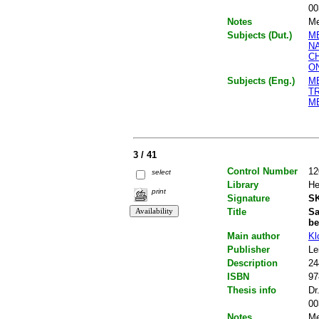
00
Notes
Me
Subjects (Dut.)
M
N
C
O
Subjects (Eng.)
M
T
M
3 / 41
Control Number
12
select
Library
He
print
Signature
SK
Title
Sa
be
Main author
Kl
Publisher
Le
Description
24
ISBN
97
Thesis info
Dr
00
Notes
Me