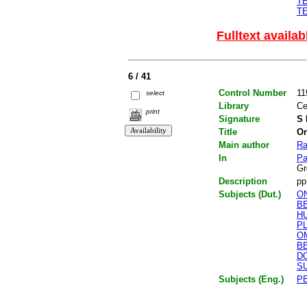
T
T
Fulltext availab
6 / 41
Control Number
11
select
Library
Ce
print
Signature
S 
Title
On
Main author
Ra
In
Pa
Gr
Description
pp
Subjects (Dut.)
O
B
H
P
O
B
D
S
Subjects (Eng.)
P