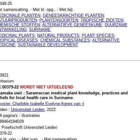
348-25
t samenvatting. - Met lit. opg.. - Met bijl.
EDICINALE PLANTEN
;
GENEESKRACHTIGE PLANTEN
;
ATUURPRODUKTEN
;
PLANTENSOORTEN
;
TROPISCHE ZIEKTEN
;
HEMISCHE STOFFEN
;
ALTERNATIEVE GENEESKUNE
;
DUURZAME
NTWIKKELING
;
SURINAME
EDICINAL PLANTS
;
NATURAL PRODUCTS
;
PLANT SPECIES
;
ROPICAL DISEASES
;
CHEMICAL SUBSTANCES
;
ALTERNATIVE
EDICINE
;
SUSTAINABLE DEVELOPMENT
0921
rbarium
 00379-22
WORDT NIET UITGELEEND
amaka uwii : Saramaccan medical plant knowledge, practices and
liefs for local health care in Suriname
ooster, Charlotte Isabelle Evelyne Agnes van -t
iden :
Universiteit Leiden
, 2022
4 pagina's : illustraties
89464194029
. Proefschrift Universiteit Leiden
379-22
t lit. opg.. - Met sum.. - Met samenvatting