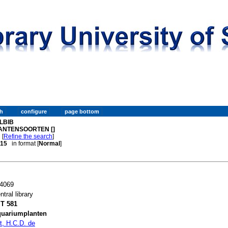
LBIB
ANTENSOORTEN []
[
Refine the search
]
. 15
in format [
Normal
]
4069
ntral library
T 581
uariumplanten
t, H.C.D. de