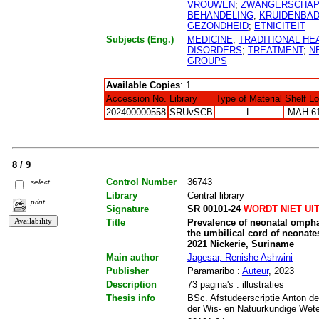
VROUWEN
;
ZWANGERSCHA
BEHANDELING
;
KRUIDENBA
GEZONDHEID
;
ETNICITEIT
Subjects (Eng.)
MEDICINE
;
TRADITIONAL HE
DISORDERS
;
TREATMENT
;
N
GROUPS
Available Copies
: 1
Accession No.
Library
Type of Material
Shelf L
202400000558
SRUvSCB
L
MAH 6
8 / 9
Control Number
36743
select
Library
Central library
print
Signature
SR 00101-24
WORDT NIET UI
Title
Prevalence of neonatal omphal
the umbilical cord of neonat
2021 Nickerie, Suriname
Main author
Jagesar, Renishe Ashwini
Publisher
Paramaribo :
Auteur
, 2023
Description
73 pagina's : illustraties
Thesis info
BSc. Afstudeerscriptie Anton de
der Wis- en Natuurkundige Wet