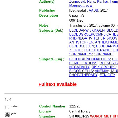
Author(s)
Zonneveld, Rens
;
Kanhai, Hump
Margriet...[et al.]
Publisher
[Bethesda] :
AABB
, 2017
Description
6 pagina's
00641-26
Notes
Transfusion, 2017, volume 00. - 
Subjects (Dut.)
BLOEDAFWIJKINGEN
;
BLOE
BLOEDGROEPCOMPLICATIE
RHD-NEGATIVITEIT
;
RISICO
ANTISTOFFEN
;
ANTILICHAM
BLOEDCELLEN
;
BLOEDARMO
ZIEKTE
;
FOTOTHERAPIE
;
ET
SURINAMERS
;
SURINAME
Subjects (Eng.)
BLOOD ABNORMALITIES
;
BL
COMPLICATIONS
;
RHESUS D
NEGATIVITY
;
RISK GROUPS
;
BLOOD CELLS
;
ANEMIA
;
JAU
PHOTOTHERAPY
;
ETNICITY
Fulltext available
2 / 9
Control Number
122725
select
Library
Central library
print
Signature
SR 00101-25
WORDT NIET UI