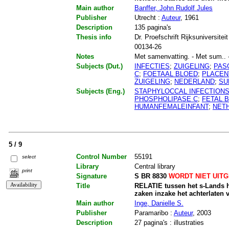
Main author
Banffer, John Rudolf Jules
Publisher
Utrecht :
Auteur
, 1961
Description
135 pagina's
Thesis info
Dr. Proefschrift Rijksuniversitei
00134-26
Notes
Met samenvatting. - Met sum.. - 
Subjects (Dut.)
INFECTIES
;
ZUIGELING
;
PAS
C
;
FOETAAL BLOED
;
PLACEN
ZUIGELING
;
NEDERLAND
;
SU
Subjects (Eng.)
STAPHYLOCCAL INFECTION
PHOSPHOLIPASE C
;
FETAL 
HUMANFEMALEINFANT
;
NET
5 / 9
Control Number
55191
select
Library
Central library
print
Signature
S BR 8830
WORDT NIET UIT
Title
RELATIE tussen het s-Lands ho
zaken inzake het achterlaten
Main author
Inge, Danielle S.
Publisher
Paramaribo :
Auteur
, 2003
Description
27 pagina's : illustraties