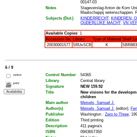
00147-03
Notes
Stageverslag Anton de Kom Univ
Maatschappij wetenschappen. Re
Subjects (Dut.)
KINDERRECHT
;
KINDEREN, 
OUDERLIJKE MACHT
;
VN VE
Available Copies
: 1
Accession No.
Library
Type of Material
Shelf L
20030001577
SRUvSCB
K
SBR883
6 / 9
Control Number
54365
select
Library
Central library
print
Signature
NEW 159.92
Title
New visions for the developm
children
Main author
Meisels, Samuel J.
Author(s)
Meisels, Samuel J.
(editor);
Fen
Publisher
Washington :
Zero to Three
, 19
Edition
Third printing
Description
411 pagina's
ISBN
0943657350