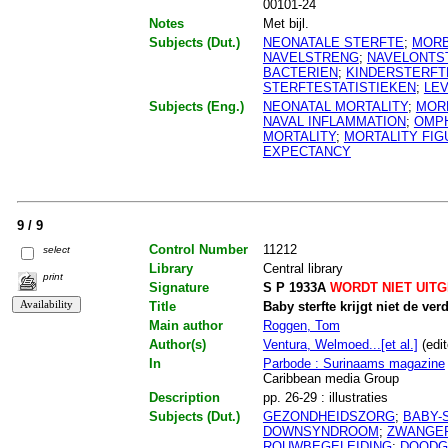
00101-24
Notes
Met bijl.
Subjects (Dut.)
NEONATALE STERFTE
;
MORB
NAVELSTRENG
;
NAVELONTS
BACTERIEN
;
KINDERSTERFT
STERFTESTATISTIEKEN
;
LE
Subjects (Eng.)
NEONATAL MORTALITY
;
MORB
NAVAL INFLAMMATION
;
OMPH
MORTALITY
;
MORTALITY FIG
EXPECTANCY
9 / 9
Control Number
11212
select
Library
Central library
print
Signature
S P 1933A
WORDT NIET UIT
Title
Baby sterfte krijgt niet de ve
Main author
Roggen, Tom
Author(s)
Ventura, Welmoed...[et al.]
(edit
In
Parbode : Surinaams magazine
Caribbean media Group
Description
pp. 26-29 : illustraties
Subjects (Dut.)
GEZONDHEIDSZORG
;
BABY-
DOWNSYNDROOM
;
ZWANGE
ROUWBEGELEIDING
;
DOODG