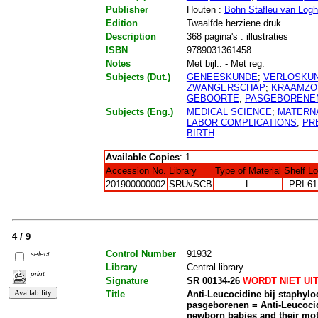
Publisher
Houten :
Bohn Stafleu van Log
Edition
Twaalfde herziene druk
Description
368 pagina's : illustraties
ISBN
9789031361458
Notes
Met bijl.. - Met reg.
Subjects (Dut.)
GENEESKUNDE
;
VERLOSKUN
ZWANGERSCHAP
;
KRAAMZO
GEBOORTE
;
PASGEBORENE
Subjects (Eng.)
MEDICAL SCIENCE
;
MATERNA
LABOR COMPLICATIONS
;
PR
BIRTH
Available Copies
: 1
Accession No.
Library
Type of Material
Shelf L
201900000002
SRUvSCB
L
PRI 61
4 / 9
Control Number
91932
select
Library
Central library
print
Signature
SR 00134-26
WORDT NIET UI
Title
Anti-Leucocidine bij staphyl
pasgeborenen = Anti-Leucocid
newborn babies and their mo