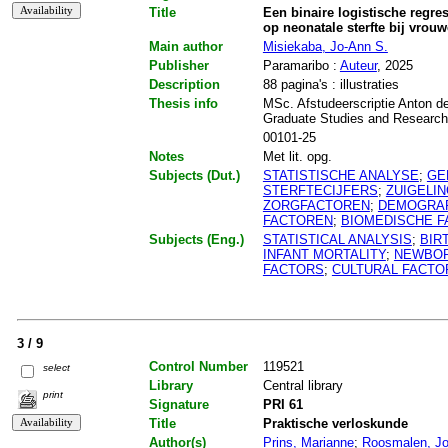
Title
Een binaire logistische regre
op neonatale sterfte bij vrou
Main author
Misiekaba, Jo-Ann S.
Publisher
Paramaribo :
Auteur
, 2025
Description
88 pagina's : illustraties
Thesis info
MSc. Afstudeerscriptie Anton de
Graduate Studies and Researc
00101-25
Notes
Met lit. opg.
Subjects (Dut.)
STATISTISCHE ANALYSE
;
GE
STERFTECIJFERS
;
ZUIGELI
ZORGFACTOREN
;
DEMOGRAF
FACTOREN
;
BIOMEDISCHE 
Subjects (Eng.)
STATISTICAL ANALYSIS
;
BIR
INFANT MORTALITY
;
NEWBO
FACTORS
;
CULTURAL FACTO
3 / 9
Control Number
119521
select
Library
Central library
print
Signature
PRI 61
Title
Praktische verloskunde
Author(s)
Prins, Marianne
;
Roosmalen, Jo