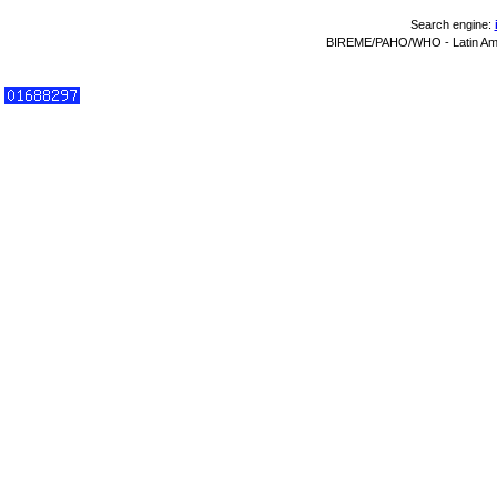
Search engine:
BIREME/PAHO/WHO - Latin Amer