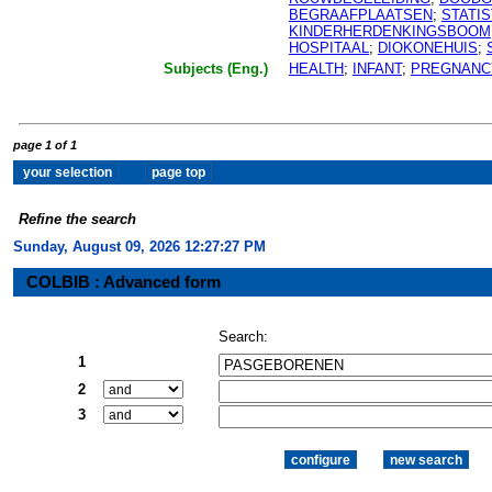
BEGRAAFPLAATSEN
;
STATI
KINDERHERDENKINGSBOOM
HOSPITAAL
;
DIOKONEHUIS
;
Subjects (Eng.)
HEALTH
;
INFANT
;
PREGNANC
page 1 of 1
Refine the search
Sunday, August 09, 2026 12:27:28 PM
COLBIB : Advanced form
Search:
1
2
3