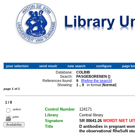
Database:
COLBIB
Search:
PASGEBORENEN []
References found:
9
[
Refine the search
]
Showing:
1 .. 9
in format [
Normal
]
page 1 of 1
1 / 9
Control Number
124171
select
Library
Central library
print
Signature
SR 00641-26
WORDT NIET UI
Title
D antibodies in pregnant wom
the observational RheSuN st