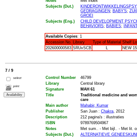
Notes
Met index
Subjects (Dut.)
KINDERONTWIKKELINGSPS
GEDRAGINGEN
;
BABY'S
;
ZUI
GROEI
Subjects (Eng.)
CHILD DEVELOPMENT PSYC
BEHAVIORS
;
BABIES
;
INFAN
Available Copies
: 1
Accession No.
Library
Type of Material
Shelf L
202600000583
SRUvSCB
L
NEW 15
7 / 9
Control Number
46799
select
Library
Central library
print
Signature
MAH 61
Title
Traditional medicine and wome
care
Main author
Mahabir, Kumar
Publisher
San Juan :
Chakra
, 2012
Description
212 pagina's : illustraties
ISBN
9789769504967
Notes
Met sum.. - Met bijl.. - Met lit. 
Subjects (Dut.)
ALTERNATIEVE GENEESKUN