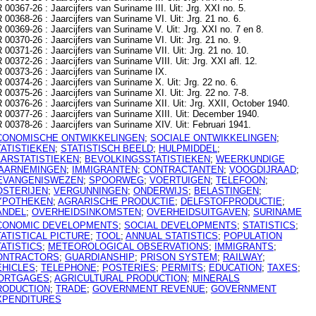
 00367-26 : Jaarcijfers van Suriname III. Uit: Jrg. XXI no. 5.
 00368-26 : Jaarcijfers van Suriname VI. Uit: Jrg. 21 no. 6.
 00369-26 : Jaarcijfers van Suriname V. Uit: Jrg. XXI no. 7 en 8.
 00370-26 : Jaarcijfers van Suriname VI. Uit: Jrg. 21 no. 9.
 00371-26 : Jaarcijfers van Suriname VII. Uit: Jrg. 21 no. 10.
 00372-26 : Jaarcijfers van Suriname VIII. Uit: Jrg. XXI afl. 12.
 00373-26 : Jaarcijfers van Suriname IX.
 00374-26 : Jaarcijfers van Suriname X. Uit: Jrg. 22 no. 6.
 00375-26 : Jaarcijfers van Suriname XI. Uit: Jrg. 22 no. 7-8.
 00376-26 : Jaarcijfers van Suriname XII. Uit: Jrg. XXII, October 1940.
 00377-26 : Jaarcijfers van Suriname XIII. Uit: December 1940.
 00378-26 : Jaarcijfers van Suriname XIV. Uit: Februari 1941.
CONOMISCHE ONTWIKKELINGEN
;
SOCIALE ONTWIKKELINGEN
;
TATISTIEKEN
;
STATISTISCH BEELD
;
HULPMIDDEL
;
AARSTATISTIEKEN
;
BEVOLKINGSSTATISTIEKEN
;
WEERKUNDIGE
AARNEMINGEN
;
IMMIGRANTEN
;
CONTRACTANTEN
;
VOOGDIJRAAD
;
EVANGENISWEZEN
;
SPOORWEG
;
VOERTUIGEN
;
TELEFOON
;
OSTERIJEN
;
VERGUNNINGEN
;
ONDERWIJS
;
BELASTINGEN
;
YPOTHEKEN
;
AGRARISCHE PRODUCTIE
;
DELFSTOFPRODUCTIE
;
ANDEL
;
OVERHEIDSINKOMSTEN
;
OVERHEIDSUITGAVEN
;
SURINAME
CONOMIC DEVELOPMENTS
;
SOCIAL DEVELOPMENTS
;
STATISTICS
;
ATISTICAL PICTURE
;
TOOL
;
ANNUAL STATISTICS
;
POPULATION
ATISTICS
;
METEOROLOGICAL OBSERVATIONS
;
IMMIGRANTS
;
ONTRACTORS
;
GUARDIANSHIP
;
PRISON SYSTEM
;
RAILWAY
;
EHICLES
;
TELEPHONE
;
POSTERIES
;
PERMITS
;
EDUCATION
;
TAXES
;
ORTGAGES
;
AGRICULTURAL PRODUCTION
;
MINERALS
RODUCTION
;
TRADE
;
GOVERNMENT REVENUE
;
GOVERNMENT
XPENDITURES