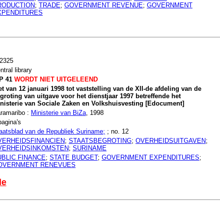
RODUCTION
;
TRADE
;
GOVERNMENT REVENUE
;
GOVERNMENT
XPENDITURES
2325
ntral library
P 41
WORDT NIET UITGELEEND
t van 12 januari 1998 tot vaststelling van de XII-de afdeling van de
groting van uitgave voor het dienstjaar 1997 betreffende het
nisterie van Sociale Zaken en Volkshuisvesting [Edocument]
ramaribo :
Ministerie van BiZa
, 1998
pagina's
aatsblad van de Republiek Suriname;
; no. 12
VERHEIDSFINANCIEN
;
STAATSBEGROTING
;
OVERHEIDSUITGAVEN
;
VERHEIDSINKOMSTEN
;
SURINAME
UBLIC FINANCE
;
STATE BUDGET
;
GOVERNMENT EXPENDITURES
;
OVERNMENT RENEVUES
le