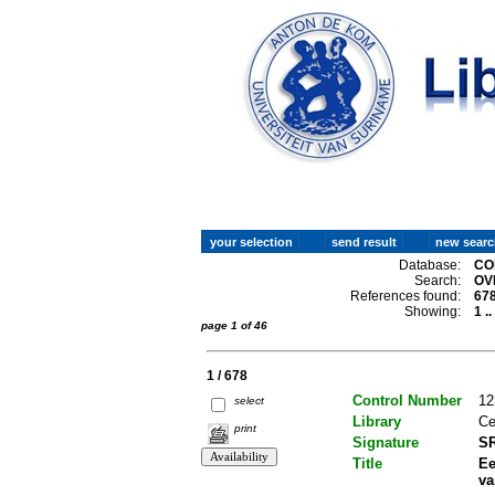
Database:
CO
Search:
OV
References found:
67
Showing:
1 .
page 1 of 46
1 / 678
Control Number
12
select
Library
Ce
print
Signature
SR
Title
Ee
va