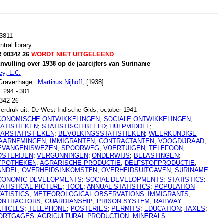
3811
ntral library
 00342-26
WORDT NIET UITGELEEND
nvulling over 1938 op de jaarcijfers van Suriname
ey, L.C.
Gravenhage :
Martinus Nijhoff
, [1938]
. 294 - 301
342-26
erdruk uit: De West Indische Gids, october 1941
CONOMISCHE ONTWIKKELINGEN
;
SOCIALE ONTWIKKELINGEN
;
TATISTIEKEN
;
STATISTISCH BEELD
;
HULPMIDDEL
;
AARSTATISTIEKEN
;
BEVOLKINGSSTATISTIEKEN
;
WEERKUNDIGE
AARNEMINGEN
;
IMMIGRANTEN
;
CONTRACTANTEN
;
VOOGDIJRAAD
;
EVANGENISWEZEN
;
SPOORWEG
;
VOERTUIGEN
;
TELEFOON
;
OSTERIJEN
;
VERGUNNINGEN
;
ONDERWIJS
;
BELASTINGEN
;
YPOTHEKEN
;
AGRARISCHE PRODUCTIE
;
DELFSTOFPRODUCTIE
;
ANDEL
;
OVERHEIDSINKOMSTEN
;
OVERHEIDSUITGAVEN
;
SURINAME
CONOMIC DEVELOPMENTS
;
SOCIAL DEVELOPMENTS
;
STATISTICS
;
ATISTICAL PICTURE
;
TOOL
;
ANNUAL STATISTICS
;
POPULATION
ATISTICS
;
METEOROLOGICAL OBSERVATIONS
;
IMMIGRANTS
;
ONTRACTORS
;
GUARDIANSHIP
;
PRISON SYSTEM
;
RAILWAY
;
EHICLES
;
TELEPHONE
;
POSTERIES
;
PERMITS
;
EDUCATION
;
TAXES
;
ORTGAGES
;
AGRICULTURAL PRODUCTION
;
MINERALS