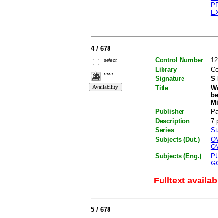
P
E
4 / 678
Control Number
12
select
Library
Ce
print
Signature
S 
Title
We
be
Mi
Publisher
Pa
Description
7 
Series
St
Subjects (Dut.)
O
O
Subjects (Eng.)
P
G
Fulltext availab
5 / 678