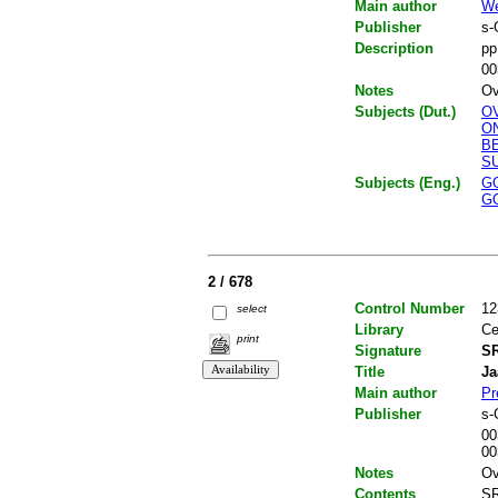
Main author
We
Publisher
s-
Description
pp
00
Notes
Ov
Subjects (Dut.)
O
O
B
S
Subjects (Eng.)
G
G
2 / 678
Control Number
12
select
Library
Ce
print
Signature
SR
Title
Ja
Main author
Pr
Publisher
s-
00
00
Notes
Ov
Contents
SR