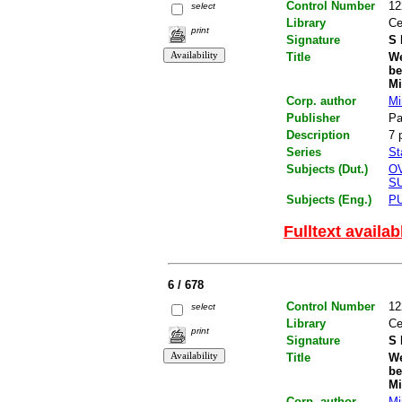
Control Number
12
select
Library
Ce
print
Signature
S 
Title
We
be
Mi
Corp. author
Mi
Publisher
Pa
Description
7 
Series
St
Subjects (Dut.)
O
S
Subjects (Eng.)
P
Fulltext availab
6 / 678
Control Number
12
select
Library
Ce
print
Signature
S 
Title
We
be
Mi
Corp. author
Mi