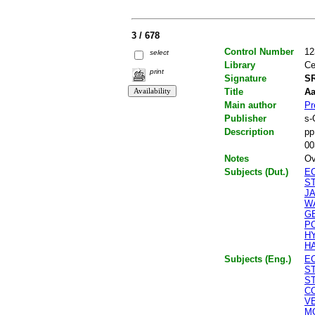
3 / 678
Control Number
12
select
Library
Ce
print
Signature
SR
Title
Aa
Main author
Pr
Publisher
s-
Description
pp
00
Notes
Ov
Subjects (Dut.)
E
S
J
W
G
P
H
H
Subjects (Eng.)
E
ST
ST
C
V
M