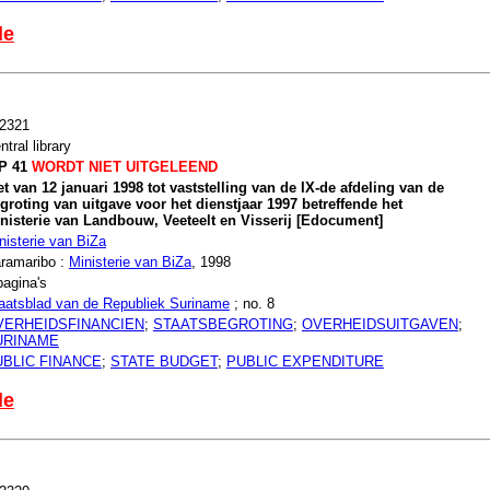
le
2321
ntral library
P 41
WORDT NIET UITGELEEND
t van 12 januari 1998 tot vaststelling van de IX-de afdeling van de
groting van uitgave voor het dienstjaar 1997 betreffende het
nisterie van Landbouw, Veeteelt en Visserij [Edocument]
nisterie van BiZa
ramaribo :
Ministerie van BiZa
, 1998
pagina's
aatsblad van de Republiek Suriname
; no. 8
VERHEIDSFINANCIEN
;
STAATSBEGROTING
;
OVERHEIDSUITGAVEN
;
URINAME
UBLIC FINANCE
;
STATE BUDGET
;
PUBLIC EXPENDITURE
le