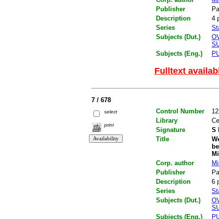
Publisher
Pa
Description
4 
Series
St
Subjects (Dut.)
O
S
Subjects (Eng.)
P
Fulltext availab
7 / 678
Control Number
12
select
Library
Ce
print
Signature
S 
Title
We
be
Mi
Corp. author
Mi
Publisher
Pa
Description
6 
Series
St
Subjects (Dut.)
O
S
Subjects (Eng.)
P