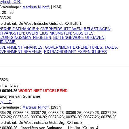
ytingh, C.R.
Gravenhage :
Martinus Nijhoff
, [1934]
. 20 - 26
365-26
erdruk uit: De West-Indische Gids, dl. XXII afl. 1
VERHEIDSFINANCIEN
;
OVERHEIDSUITGAVEN
;
BELASTINGEN
;
NTVANGSTEN
;
OVERHEIDSINKOMSTEN
;
SUBSIDIES
;
EZUINIGINGSMAATREGELEN
;
BUITENGEWONE UITGAVEN
;
URINAME
OVERNMENT FINANCES
;
GOVERNMENT EXPENDITURES
;
TAXES
;
OVERNMENT REVENUE
;
EXTRAORDINARY EXPENDITURES
3826
ntral library
 00364-26
WORDT NIET UITGELEEND
arcijfers van Suriname
ey, L.C.
Gravenhage :
Martinus Nijhoff
, [1937]
364-26; 00366-26; 00367-26; 00368-26; 00369-26; 00370-26; 00371-26;
372-26; 00373-26; 00374-26; 00375-26; 00376-26; 00377-26; 00378-26
erdruk uit: De West-indische Gids, Jrg. XXI no. 2
 00366-26 : Jaarcijfers van Suriname II. Uit: Jrg. XXI no. 4.