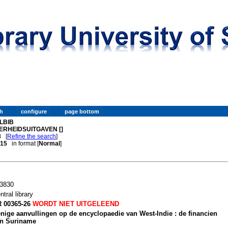
LBIB
ERHEIDSUITGAVEN []
8
[
Refine the search
]
. 15
in format [
Normal
]
3830
ntral library
 00365-26
WORDT NIET UITGELEEND
nige aanvullingen op de encyclopaedie van West-Indie : de financien
n Suriname