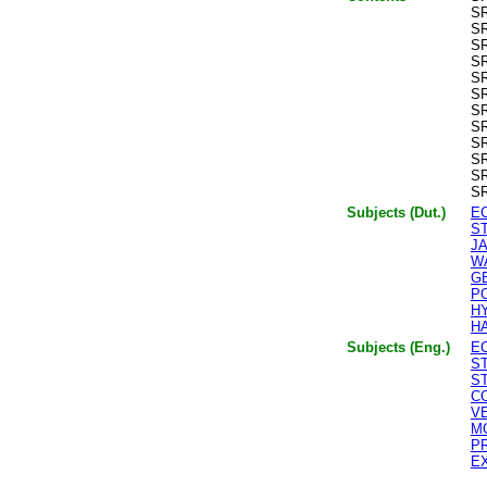
SR
SR
SR
SR
SR
SR
SR
SR
SR
SR
SR
SR
Subjects (Dut.)
E
S
J
W
G
P
H
H
Subjects (Eng.)
E
ST
ST
C
V
M
P
E