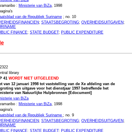
ramaribo :
Ministerie van BiZa
, 1998
pagina's
aatsblad van de Republiek Suriname
; no. 10
VERHEIDSFINANCIEN
;
STAATSBEGROTING
;
OVERHEIDSUITGAVEN
;
URINAME
UBLIC FINANCE
;
STATE BUDGET
;
PUBLIC EXPENDITURE
le
2322
ntral library
P 41
WORDT NIET UITGELEEND
t van 12 januari 1998 tot vaststelling van de Xe afdeling van de
groting van uitgave voor het dienstjaar 1997 betreffende het
nisterie van Natuurlijke Hulpbronnen [Edocument]
nisterie van BiZa
ramaribo :
Ministerie van BiZa
, 1998
pagina's
aatsblad van de Republiek Suriname
; no. 9
VERHEIDSFINANCIEN
;
STAATSBEGROTING
;
OVERHEIDSUITGAVEN
;
URINAME
UBLIC FINANCE
;
STATE BUDGET
;
PUBLIC EXPENDITURE