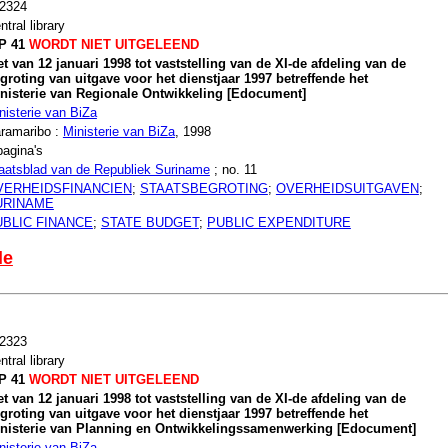
2324
ntral library
P 41
WORDT NIET UITGELEEND
t van 12 januari 1998 tot vaststelling van de XI-de afdeling van de
groting van uitgave voor het dienstjaar 1997 betreffende het
nisterie van Regionale Ontwikkeling [Edocument]
nisterie van BiZa
ramaribo :
Ministerie van BiZa
, 1998
pagina's
aatsblad van de Republiek Suriname
; no. 11
VERHEIDSFINANCIEN
;
STAATSBEGROTING
;
OVERHEIDSUITGAVEN
;
URINAME
UBLIC FINANCE
;
STATE BUDGET
;
PUBLIC EXPENDITURE
le
2323
ntral library
P 41
WORDT NIET UITGELEEND
t van 12 januari 1998 tot vaststelling van de XI-de afdeling van de
groting van uitgave voor het dienstjaar 1997 betreffende het
nisterie van Planning en Ontwikkelingssamenwerking [Edocument]
nisterie van BiZa