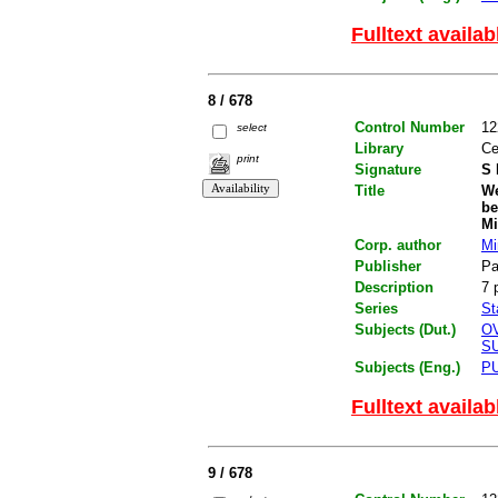
Fulltext availab
8 / 678
Control Number
12
select
Library
Ce
print
Signature
S 
Title
We
be
Mi
Corp. author
Mi
Publisher
Pa
Description
7 
Series
St
Subjects (Dut.)
O
S
Subjects (Eng.)
P
Fulltext availab
9 / 678