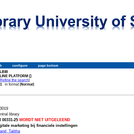
LBIB
LINE PLATFORM []
[
Refine the search
]
 1
in format [
Normal
]
3019
ntral library
 00331-25
WORDT NIET UITGELEEND
gitale marketing bij financiele instellingen
land, Talitha