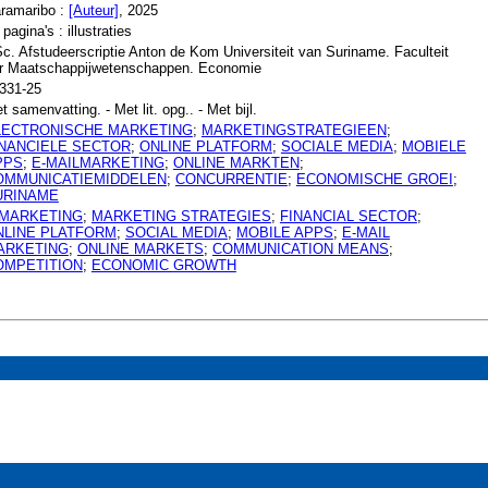
ramaribo :
[Auteur]
, 2025
 pagina's : illustraties
c. Afstudeerscriptie Anton de Kom Universiteit van Suriname. Faculteit
r Maatschappijwetenschappen. Economie
331-25
t samenvatting. - Met lit. opg.. - Met bijl.
LECTRONISCHE MARKETING
;
MARKETINGSTRATEGIEEN
;
INANCIELE SECTOR
;
ONLINE PLATFORM
;
SOCIALE MEDIA
;
MOBIELE
PPS
;
E-MAILMARKETING
;
ONLINE MARKTEN
;
OMMUNICATIEMIDDELEN
;
CONCURRENTIE
;
ECONOMISCHE GROEI
;
URINAME
-MARKETING
;
MARKETING STRATEGIES
;
FINANCIAL SECTOR
;
NLINE PLATFORM
;
SOCIAL MEDIA
;
MOBILE APPS
;
E-MAIL
ARKETING
;
ONLINE MARKETS
;
COMMUNICATION MEANS
;
OMPETITION
;
ECONOMIC GROWTH