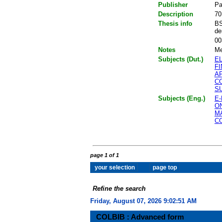
Publisher
Pa
Description
70
Thesis info
BS
de
00
Notes
Me
Subjects (Dut.)
E
F
A
C
S
Subjects (Eng.)
E
O
M
C
page 1 of 1
Refine the search
Friday, August 07, 2026 9:02:51 AM
COLBIB : Advanced form