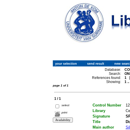
Database:
CO
Search:
ON
References found:
1
Showing:
1 ..
page 1 of 1
1 / 1
Control Number
12
select
Library
Ce
print
Signature
SR
Title
Di
Main author
Si