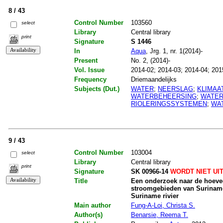
8 / 43
Control Number
103560
select
Library
Central library
print
Signature
S 1446
In
Aqua
, Jrg. 1, nr. 1(2014)-
Present
No. 2, (2014)-
Vol. Issue
2014-02; 2014-03; 2014-04; 201
Frequency
Driemaandelijks
Subjects (Dut.)
WATER
;
NEERSLAG
;
KLIMAA
WATERBEHEERSING
;
WATER
RIOLERINGSSYSTEMEN
;
WA
9 / 43
Control Number
103004
select
Library
Central library
print
Signature
SK 00966-14
WORDT NIET UI
Title
Een onderzoek naar de hoeve
stroomgebieden van Suriname
Suriname rivier
Main author
Fung-A-Loi, Christa S.
Author(s)
Benarsie, Reema T.