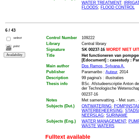
WATER TREATMENT
;
IRRIGA
FLOODS
;
FLOOD CONTROL
6 / 43
Control Number
109222
select
Library
Central library
print
Signature
SK 00237-16
WORDT NIET UI
Title
Het functioneren van pompge
[Edocument] : casestudy : P
Main author
Dos Ramos, Sylvana A.
Publisher
Paramaribo :
Auteur
, 2014
Description
99 pagina's : illustraties
Thesis info
BSc. Afstudeerscriptie Anton de
der Technologische Wetenschapp
00237-16
Notes
Met samenvatting. - Met sum.. - M
Subjects (Dut.)
ONTWATERING
;
POMPINSTAL
WATERBEHEERSING
;
STADS
NEERSLAG
;
SURINAME
Subjects (Eng.)
WATER MANAGEMENT
;
PUM
WASTE WATERS
Fulltext available