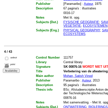
Publisher
[Paramaribo] :
Auteur
, 1975
Description
67 pagina's : illustraties
0016-17
Notes
Met lit. opg.
Subjects (Dut.)
FYSISCHE GEOGRAFIE
;
SAV
VEGETATIE
;
ECOSYSTEMEN
Subjects (Eng.)
PHYSICAL GEOGRAPHY
;
SA
ECOSYSTEMS
4 / 43
Control Number
111757
select
Library
Central library
print
Signature
SK 00876-16
WORDT NIET UI
Title
Verbetering van de afwatering
Main author
Mohan, Satish Vinod
Publisher
Paramaribo :
Auteur
, 2013
Description
95 pagina's : illustraties
Thesis info
BSc. Afstudeerscriptie Anton de
der Technologische Wetenschapp
00876-16
Notes
Met samenvatting. - Met lit. opg
Subjects (Dut.)
ONTWATERING
;
RIOLERING