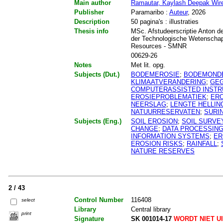
Main author
Ramautar, Kaylash Deepak Wir
Publisher
Paramaribo :
Auteur
, 2026
Description
50 pagina's : illustraties
Thesis info
MSc. Afstudeerscriptie Anton de
der Technologische Wetenschap
Resources - SMNR
00629-26
Notes
Met lit. opg.
Subjects (Dut.)
BODEMEROSIE
;
BODEMOND
KLIMAATVERANDERING
;
GE
COMPUTERASSISTED INSTR
EROSIEPROBLEMATIEK
;
ERO
NEERSLAG
;
LENGTE HELLIN
NATUURRESERVATEN
;
SURI
Subjects (Eng.)
SOIL EROSION
;
SOIL SURVE
CHANGE
;
DATA PROCESSIN
INFORMATION SYSTEMS
;
ER
EROSION RISKS
;
RAINFALL
;
NATURE RESERVES
2 / 43
Control Number
116408
select
Library
Central library
print
Signature
SK 001014-17
WORDT NIET U