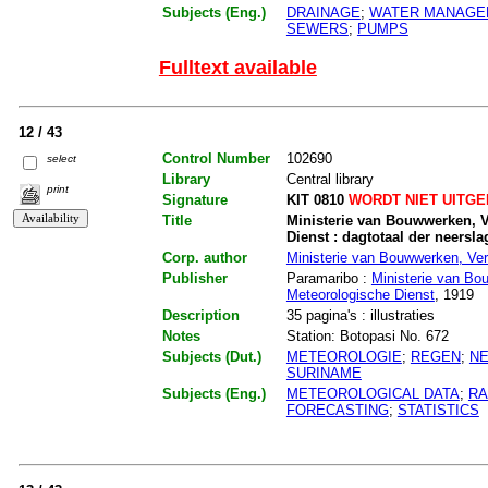
Subjects (Eng.)
DRAINAGE
;
WATER MANAGE
SEWERS
;
PUMPS
Fulltext available
12 / 43
Control Number
102690
select
Library
Central library
print
Signature
KIT 0810
WORDT NIET UITG
Title
Ministerie van Bouwwerken, V
Dienst : dagtotaal der neersla
Corp. author
Ministerie van Bouwwerken, Ver
Publisher
Paramaribo :
Ministerie van Bo
Meteorologische Dienst
, 1919
Description
35 pagina's : illustraties
Notes
Station: Botopasi No. 672
Subjects (Dut.)
METEOROLOGIE
;
REGEN
;
N
SURINAME
Subjects (Eng.)
METEOROLOGICAL DATA
;
RA
FORECASTING
;
STATISTICS