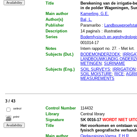
Title
Berekening van de irrigatie-b
in de polder Wageningen, Su
Main author
Kamerling, G.E.
Author(s)
Bal, L.
Publisher
Paramaribo :
Landbouwproefstat
Description
14 pagina's : illustraties
Series
Bodemfysisch en agrohydrologi
001014-17
Notes
Intern rapport no. 27. - Met krt.
Subjects (Dut.)
BODEMONDERZOEK
;
IRRIGA
LANDBOUWKUNDIG ONDERZ
METINGEN
;
SURINAME
Subjects (Eng.)
SOIL SURVEYS
;
IRRIGATION
SOIL MOISTURE
;
RICE
;
AGRI
MEASUREMENTS
3 / 43
Control Number
114432
select
Library
Central library
print
Signature
SK 0016-17
WORDT NIET UIT
Title
Het voorkomen en ontstaan va
fysisch geografische verhand
Main author
Oedayrajsing-Varma, F.H.R.