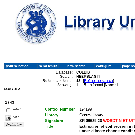
Database:
COLBIB
Search:
NEERSLAG []
References found:
43
[
Refine the search
]
Showing:
1 .. 15
in format [
Normal
]
page 1 of 3
1 / 43
Control Number
124199
select
Library
Central library
print
Signature
SR 00629-26
WORDT NIET UI
Title
Estimation of soil erosion in
under climate change condit