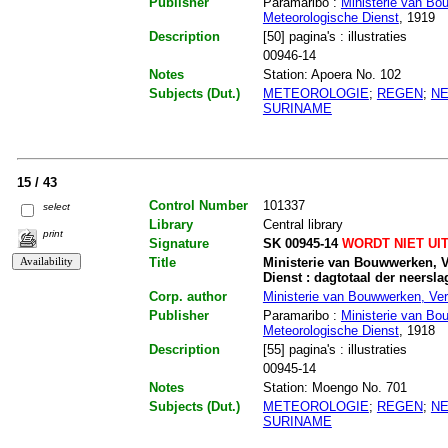
Publisher
Paramaribo :
Ministerie van Bo
Meteorologische Dienst
, 1919
Description
[50] pagina's : illustraties
00946-14
Notes
Station: Apoera No. 102
Subjects (Dut.)
METEOROLOGIE
;
REGEN
;
N
SURINAME
15 / 43
Control Number
101337
select
Library
Central library
print
Signature
SK 00945-14
WORDT NIET UI
Title
Ministerie van Bouwwerken, V
Dienst : dagtotaal der neersl
Corp. author
Ministerie van Bouwwerken, Ver
Publisher
Paramaribo :
Ministerie van Bo
Meteorologische Dienst
, 1918
Description
[55] pagina's : illustraties
00945-14
Notes
Station: Moengo No. 701
Subjects (Dut.)
METEOROLOGIE
;
REGEN
;
N
SURINAME