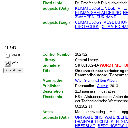
Thesis info
Dr. Proefschrift Rijksuniversitei
Subjects (Dut.)
KLIMATOLOGIE
;
VEGETATIE
KLIMAATSVERANDERING
;
N
ZWAMPEN
;
SURINAME
Subjects (Eng.)
CLIMATOLOGY
;
VEGETATION
PROTECTION
;
CLIMATE CHA
11 / 43
Control Number
102732
select
Library
Central library
print
Signature
SK 001302-14
WORDT NIET U
Title
Onderzoek naar verbeteringe
Paramaribo noord [Edocumen
Main author
Wip, Gianni Clifton Albert
Publisher
Paramaribo :
Auteur
, 2013
Description
118 pagina's : illustraties
Thesis info
BSc. Afstudeerscriptie Anton de
der Technologische Wetenschapp
001302-14
Notes
Met samenvatting. - Met lit. opg.
Subjects (Dut.)
ONTWATERING
;
WATERBEHE
DRAINAGETECHNIEKEN
;
STA
NEERSLAG
;
BERGINGSFACIL