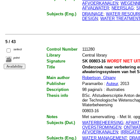
AFVOERKANALEN
;
WEGENN
AFVALWATER
;
NEERSLAG
;
S
Subjects (Eng.)
DRAINAGE
;
WATER RESOUR
DESIGN
;
WATER TREATMEN
5 / 43
Control Number
111280
select
Library
Central library
print
Signature
SK 00803-16
WORDT NIET UI
Title
Onderzoek naar verbetering en
afwateringssysteem van het S
Main author
Robertson, Ghiany
Publisher
Paramaribo :
Auteur
, 2013
Description
98 pagina's : illustraties
Thesis info
BSc. Afstudeerscriptie Anton de
der Technologische Wetenschapp
Waterbeheersing
00803-16
Notes
Met samenvatting. - Met lit. opg.
Subjects (Dut.)
WATERBEHEERSING
;
AFWAT
OVERSTROMINGEN
;
ONTWA
AFVOERKANALEN
;
IRRIGAT
Subjects (Eng.)
WATER MANAGEMENT
;
DRAI