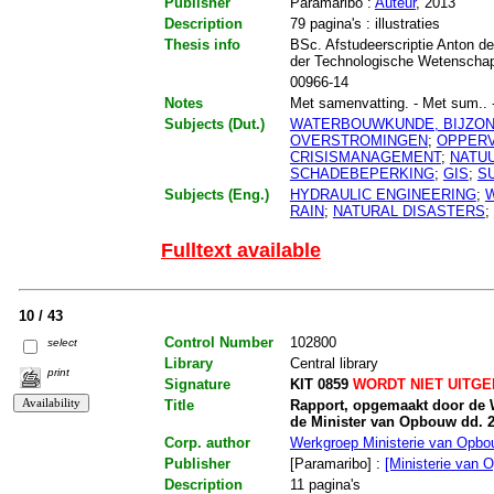
Publisher
Paramaribo :
Auteur
, 2013
Description
79 pagina's : illustraties
Thesis info
BSc. Afstudeerscriptie Anton de
der Technologische Wetenschapp
00966-14
Notes
Met samenvatting. - Met sum.. - M
Subjects (Dut.)
WATERBOUWKUNDE, BIJZO
OVERSTROMINGEN
;
OPPER
CRISISMANAGEMENT
;
NATU
SCHADEBEPERKING
;
GIS
;
S
Subjects (Eng.)
HYDRAULIC ENGINEERING
;
RAIN
;
NATURAL DISASTERS
;
Fulltext available
10 / 43
Control Number
102800
select
Library
Central library
print
Signature
KIT 0859
WORDT NIET UITG
Title
Rapport, opgemaakt door de W
de Minister van Opbouw dd. 27
Corp. author
Werkgroep Ministerie van Opb
Publisher
[Paramaribo] :
[Ministerie van 
Description
11 pagina's