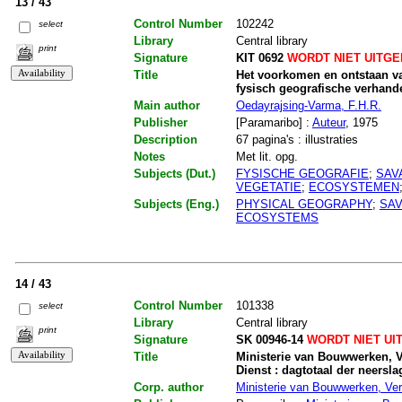
13 / 43
Control Number
102242
select
Library
Central library
print
Signature
KIT 0692
WORDT NIET UITG
Title
Het voorkomen en ontstaan va
fysisch geografische verhand
Main author
Oedayrajsing-Varma, F.H.R.
Publisher
[Paramaribo] :
Auteur
, 1975
Description
67 pagina's : illustraties
Notes
Met lit. opg.
Subjects (Dut.)
FYSISCHE GEOGRAFIE
;
SAV
VEGETATIE
;
ECOSYSTEMEN
Subjects (Eng.)
PHYSICAL GEOGRAPHY
;
SA
ECOSYSTEMS
14 / 43
Control Number
101338
select
Library
Central library
print
Signature
SK 00946-14
WORDT NIET UI
Title
Ministerie van Bouwwerken, V
Dienst : dagtotaal der neersl
Corp. author
Ministerie van Bouwwerken, Ver