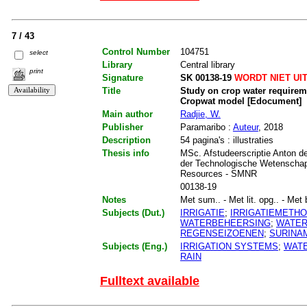
7 / 43
Control Number
104751
select
Library
Central library
print
Signature
SK 00138-19
WORDT NIET UI
Title
Study on crop water requiremen
Cropwat model [Edocument]
Main author
Radjie, W.
Publisher
Paramaribo :
Auteur
, 2018
Description
54 pagina's : illustraties
Thesis info
MSc. Afstudeerscriptie Anton de
der Technologische Wetenschap
Resources - SMNR
00138-19
Notes
Met sum.. - Met lit. opg.. - Met b
Subjects (Dut.)
IRRIGATIE
;
IRRIGATIEMETH
WATERBEHEERSING
;
WATER
REGENSEIZOENEN
;
SURINA
Subjects (Eng.)
IRRIGATION SYSTEMS
;
WATE
RAIN
Fulltext available