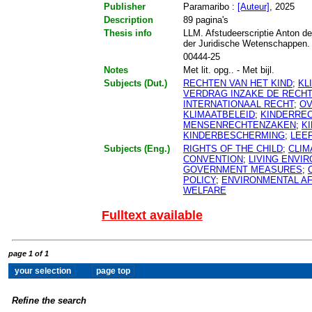
Publisher
Paramaribo :
[Auteur]
, 2025
Description
89 pagina's
Thesis info
LLM. Afstudeerscriptie Anton de
der Juridische Wetenschappen.
00444-25
Notes
Met lit. opg.. - Met bijl.
Subjects (Dut.)
RECHTEN VAN HET KIND
;
KL
VERDRAG INZAKE DE RECHT
INTERNATIONAAL RECHT
;
OV
KLIMAATBELEID
;
KINDERRE
MENSENRECHTENZAKEN
;
K
KINDERBESCHERMING
;
LEE
Subjects (Eng.)
RIGHTS OF THE CHILD
;
CLIM
CONVENTION
;
LIVING ENVI
GOVERNMENT MEASURES
;
POLICY
;
ENVIRONMENTAL AF
WELFARE
Fulltext available
page 1 of 1
Refine the search