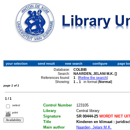
Database:
COLBIB
Search:
NAARDEN, JELANI M.K. []
References found:
1
[
Refine the search
]
Showing:
1 .. 1
in format [
Normal
]
page 1 of 1
1 / 1
Control Number
123105
select
Library
Central library
print
Signature
SR 00444-25
WORDT NIET UI
Title
Kinderen en klimaat : juridis
Main author
Naarden, Jelani M.K.