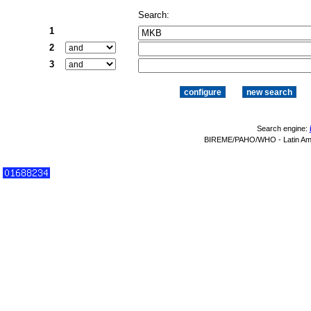
Search:
1
2
3
Search engine:
BIREME/PAHO/WHO - Latin Amer