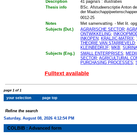
Description
41 pagina's : illustraties
Thesis info
BSc. Afstudeerscriptie Anton de
der Maatschappijwetenschappen
0012-25
Notes
Met samenvatting. - Met lit. opg.
Subjects (Dut.)
AGRARISCHE SECTOR
;
AGRA
ONTWIKKELING
;
INKOOPMO
INKOPEN
;
KRALJIC-MATRIX
;
THEORIE VAN STARREVELD
KLEINBEDRIJF
;
MKB
;
SURIN
Subjects (Eng.)
SMALL ENTERPRISES
;
MEDI
SECTOR
;
AGRICULTURAL CO
PURCHASING PROCESSES
;
Fulltext available
page 1 of 1
Refine the search
Saturday, August 08, 2026 4:12:54 PM
COLBIB : Advanced form