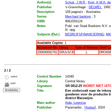
Author(s)
Schuit, J.W.R.
;
Kreij, A.W.A. d
Publisher
's-Gravenhage :
DELWEL
, 1992
Description
159 pagina's : illustraties
Series
Merchant banking
; 3
ISBN
9061555124
Notes
Publ. van Staal Bankiers N.V. 
lit. opg.
Subjects (Dut.)
BEDRIJFSFINANCIERING
;
MK
Available Copies
: 1
Accession No.
Library
Type of Material
Shelf L
200000002761
SRUvSCB
L
DRO658
2 / 2
Control Number
14340
select
Library
Central library
print
Signature
SR 0012-25
WORDT NIET UIT
Title
Een onderzoek naar de inkoo
goederen voor de productie bi
district Marowijne
Main author
Aida, Lorencia
Publisher
Paramaribo :
[Auteur]
, 2024