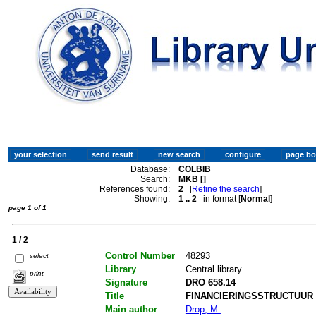
Database:
COLBIB
Search:
MKB []
References found:
2
[
Refine the search
]
Showing:
1 .. 2
in format [
Normal
]
page 1 of 1
1 / 2
Control Number
48293
select
Library
Central library
print
Signature
DRO 658.14
Title
FINANCIERINGSSTRUCTUUR van
Main author
Drop, M.