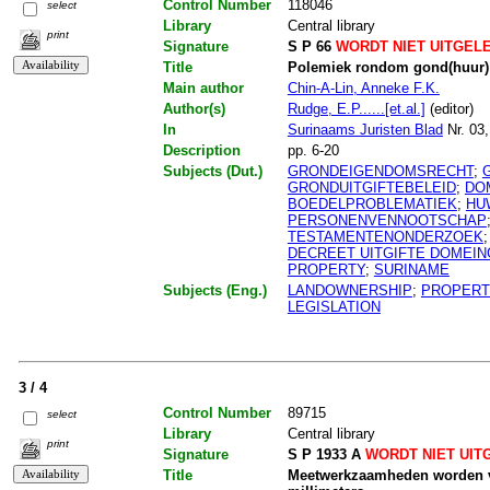
Control Number
118046
select
Library
Central library
print
Signature
S P 66
WORDT NIET UITGEL
Title
Polemiek rondom gond(huur) 
Main author
Chin-A-Lin, Anneke F.K.
Author(s)
Rudge, E.P......[et.al.]
(editor)
In
Surinaams Juristen Blad
Nr. 03
Description
pp. 6-20
Subjects (Dut.)
GRONDEIGENDOMSRECHT
;
GRONDUITGIFTEBELEID
;
DO
BOEDELPROBLEMATIEK
;
HU
PERSONENVENNOOTSCHAP
TESTAMENTENONDERZOEK
DECREET UITGIFTE DOMEI
PROPERTY
;
SURINAME
Subjects (Eng.)
LANDOWNERSHIP
;
PROPERT
LEGISLATION
3 / 4
Control Number
89715
select
Library
Central library
print
Signature
S P 1933 A
WORDT NIET UIT
Title
Meetwerkzaamheden worden v