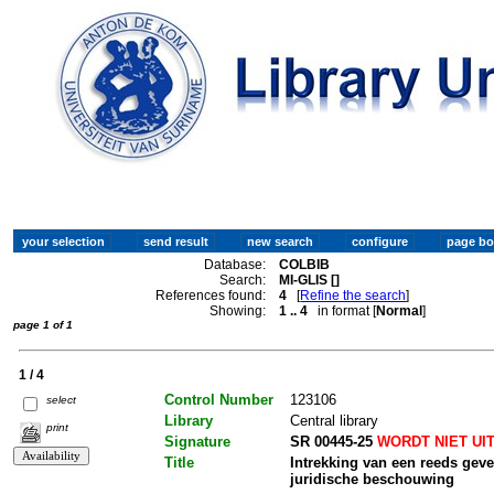
Database:
COLBIB
Search:
MI-GLIS []
References found:
4
[
Refine the search
]
Showing:
1 .. 4
in format [
Normal
]
page 1 of 1
1 / 4
Control Number
123106
select
Library
Central library
print
Signature
SR 00445-25
WORDT NIET UI
Title
Intrekking van een reeds gev
juridische beschouwing