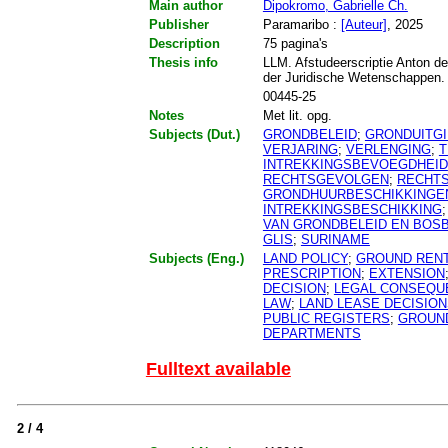
Main author
Dipokromo, Gabrielle Ch.
Publisher
Paramaribo :
[Auteur]
, 2025
Description
75 pagina's
Thesis info
LLM. Afstudeerscriptie Anton de
der Juridische Wetenschappen.
00445-25
Notes
Met lit. opg.
Subjects (Dut.)
GRONDBELEID
;
GRONDUITGI
VERJARING
;
VERLENGING
;
T
INTREKKINGSBEVOEGDHEID
RECHTSGEVOLGEN
;
RECHTS
GRONDHUURBESCHIKKINGE
INTREKKINGSBESCHIKKING
VAN GRONDBELEID EN BOS
GLIS
;
SURINAME
Subjects (Eng.)
LAND POLICY
;
GROUND REN
PRESCRIPTION
;
EXTENSION
DECISION
;
LEGAL CONSEQU
LAW
;
LAND LEASE DECISIO
PUBLIC REGISTERS
;
GROUND
DEPARTMENTS
Fulltext available
2 / 4