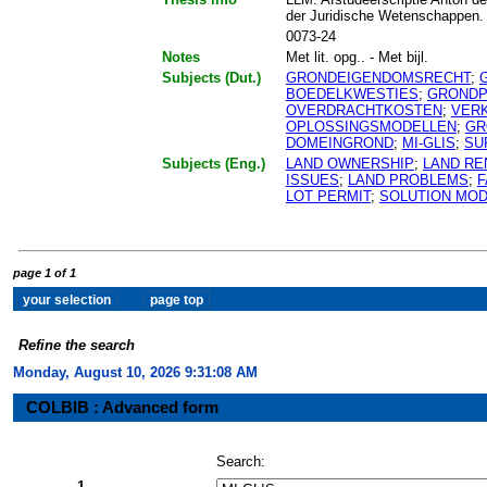
der Juridische Wetenschappen.
0073-24
Notes
Met lit. opg.. - Met bijl.
Subjects (Dut.)
GRONDEIGENDOMSRECHT
;
BOEDELKWESTIES
;
GRONDP
OVERDRACHTKOSTEN
;
VER
OPLOSSINGSMODELLEN
;
GR
DOMEINGROND
;
MI-GLIS
;
SU
Subjects (Eng.)
LAND OWNERSHIP
;
LAND RE
ISSUES
;
LAND PROBLEMS
;
F
LOT PERMIT
;
SOLUTION MO
page 1 of 1
Refine the search
Monday, August 10, 2026 9:31:08 AM
COLBIB : Advanced form
Search:
1