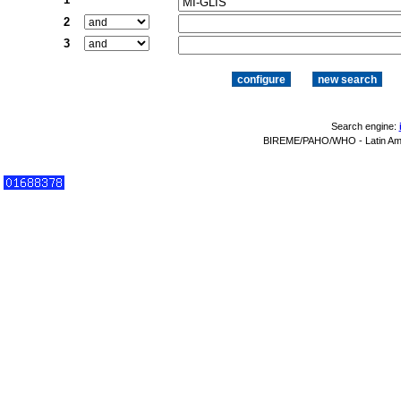
2
3
Search engine:
BIREME/PAHO/WHO - Latin Amer