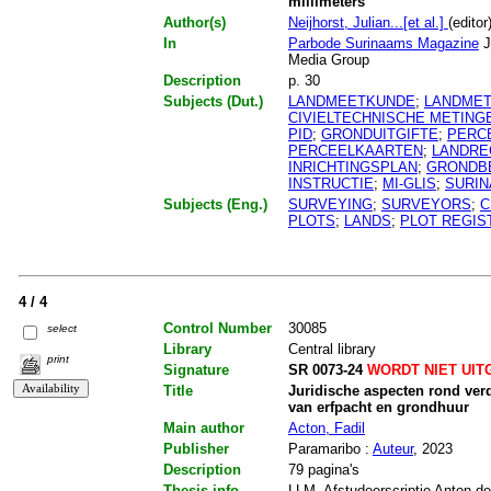
millimeters
Author(s)
Neijhorst, Julian...[et al.]
(editor
In
Parbode Surinaams Magazine
J
Media Group
Description
p. 30
Subjects (Dut.)
LANDMEETKUNDE
;
LANDME
CIVIELTECHNISCHE METING
PID
;
GRONDUITGIFTE
;
PERC
PERCEELKAARTEN
;
LANDRE
INRICHTINGSPLAN
;
GRONDB
INSTRUCTIE
;
MI-GLIS
;
SURI
Subjects (Eng.)
SURVEYING
;
SURVEYORS
;
C
PLOTS
;
LANDS
;
PLOT REGIS
4 / 4
Control Number
30085
select
Library
Central library
print
Signature
SR 0073-24
WORDT NIET UIT
Title
Juridische aspecten rond ver
van erfpacht en grondhuur
Main author
Acton, Fadil
Publisher
Paramaribo :
Auteur
, 2023
Description
79 pagina's
Thesis info
LLM. Afstudeerscriptie Anton de