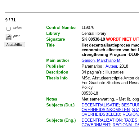
9 / 71
Control Number
119076
select
Library
Central library
print
Signature
SK 00538-18
WORDT NIET UI
Title
Het decentralisatieproces ma
economisch effecten van het 
strengthening Program -DLGP
Main author
Garson, Marchiano M.
Publisher
Paramaribo :
Auteur
, 2018
Description
34 pagina's : illustraties
Thesis info
MSc. Afstudeerscriptie Anton de
For Graduate Studies and Rese
Policy
00538-18
Notes
Met samenvatting. - Met lit. opg.
Subjects (Dut.)
DECENTRALISATIE
;
BESTUU
OVERHEIDSINKOMSTEN
;
ST
OVERHEIDSBELEID
;
REGION
Subjects (Eng.)
DECENTRALIZATION
;
TAXES
GOVERNMENT
;
REGIONAL D