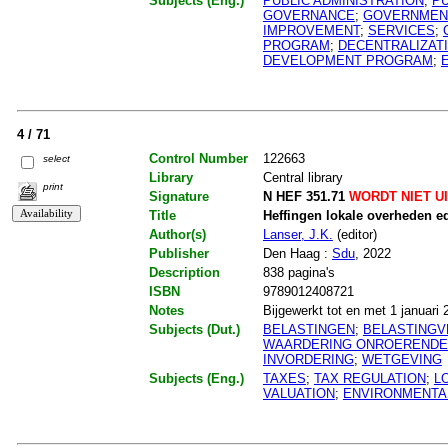
Subjects (Eng.)
PUBLIC ADMINISTRATION
;
P
GOVERNANCE
;
GOVERNMEN
IMPROVEMENT
;
SERVICES
;
PROGRAM
;
DECENTRALIZAT
DEVELOPMENT PROGRAM
;
4 / 71
Control Number
122663
select
Library
Central library
print
Signature
N HEF 351.71
WORDT NIET U
Title
Heffingen lokale overheden ed
Author(s)
Lanser, J.K.
(editor)
Publisher
Den Haag :
Sdu
, 2022
Description
838 pagina's
ISBN
9789012408721
Notes
Bijgewerkt tot en met 1 januari 
Subjects (Dut.)
BELASTINGEN
;
BELASTINGV
WAARDERING ONROERENDE
INVORDERING
;
WETGEVING
Subjects (Eng.)
TAXES
;
TAX REGULATION
;
L
VALUATION
;
ENVIRONMENTA