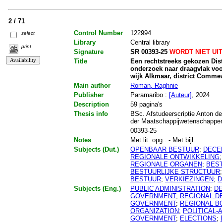
2 / 71
Control Number
122994
select
Library
Central library
print
Signature
SR 00393-25
WORDT NIET UI
Title
Een rechtstreeks gekozen Dist
onderzoek naar draagvlak voo
wijk Alkmaar, district Comme
Main author
Roman, Raghnie
Publisher
Paramaribo :
[Auteur]
, 2024
Description
59 pagina's
Thesis info
BSc. Afstudeerscriptie Anton de
der Maatschappijwetenschappen.
00393-25
Notes
Met lit. opg.. - Met bijl.
Subjects (Dut.)
OPENBAAR BESTUUR
;
DECE
REGIONALE ONTWIKKELING
REGIONALE ORGANEN
;
BEST
BESTUURLIJKE STRUCTUUR
BESTUUR
;
VERKIEZINGEN
;
D
Subjects (Eng.)
PUBLIC ADMINISTRATION
;
D
GOVERNMENT
;
REGIONAL D
GOVERNMENT
;
REGIONAL B
ORGANIZATION
;
POLITICAL-
GOVERNMENT
;
ELECTIONS
;