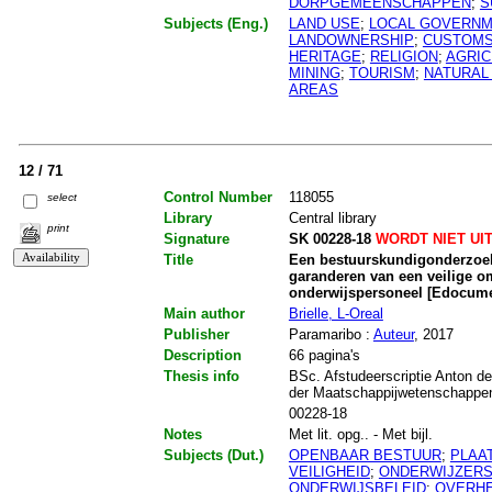
DORPGEMEENSCHAPPEN
;
S
Subjects (Eng.)
LAND USE
;
LOCAL GOVERN
LANDOWNERSHIP
;
CUSTOMS
HERITAGE
;
RELIGION
;
AGRIC
MINING
;
TOURISM
;
NATURAL
AREAS
12 / 71
Control Number
118055
select
Library
Central library
print
Signature
SK 00228-18
WORDT NIET UI
Title
Een bestuurskundigonderzoek n
garanderen van een veilige o
onderwijspersoneel [Edocume
Main author
Brielle, L-Oreal
Publisher
Paramaribo :
Auteur
, 2017
Description
66 pagina's
Thesis info
BSc. Afstudeerscriptie Anton de
der Maatschappijwetenschappen.
00228-18
Notes
Met lit. opg.. - Met bijl.
Subjects (Dut.)
OPENBAAR BESTUUR
;
PLAA
VEILIGHEID
;
ONDERWIJZER
ONDERWIJSBELEID
;
OVERHE