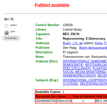
Fulltext available
14 / 71
Control Number
118028
select
Library
Central library
print
Signature
BES 339.91
Title
Regiovorming. E-Democracy
Author(s)
Bruijn, J.A. de
(editor);
Karre, P
Publisher
Den Haag :
Boom bestuurskun
Description
87 pagina's
Notes
Themanummer van: Bestuurskunde
Subjects (Dut.)
INTERNATIONALE SAMENWE
DEMOCRATIE
;
BESTUURLIJK
DOELSTELLINGEN
;
PLAATSE
SOCIAL MEDIA MONITORING
HANDHAVINGSTAKEN
;
DECEN
Subjects (Eng.)
INTERNATIONAL COOPERAT
SYSTEMS
;
DECENTRALIZATI
Available Copies
: 1
Accession No.
Library
Type of Material
Shelf L
201900000750
SRUvSCB
L
BES 33