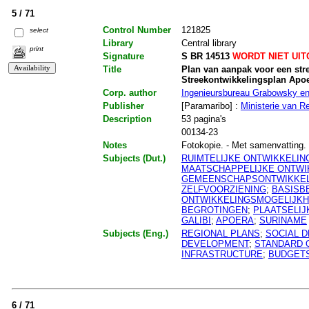
5 / 71
Control Number
121825
select
Library
Central library
print
Signature
S BR 14513
WORDT NIET UI
Title
Plan van aanpak voor een str
Streekontwikkelingsplan Apoe
Corp. author
Ingenieursbureau Grabowsky en
Publisher
[Paramaribo] :
Ministerie van Re
Description
53 pagina's
00134-23
Notes
Fotokopie. - Met samenvatting. -
Subjects (Dut.)
RUIMTELIJKE ONTWIKKELIN
MAATSCHAPPELIJKE ONTWI
GEMEENSCHAPSONTWIKKEL
ZELFVOORZIENING
;
BASISB
ONTWIKKELINGSMOGELIJK
BEGROTINGEN
;
PLAATSELIJ
GALIBI
;
APOERA
;
SURINAME
Subjects (Eng.)
REGIONAL PLANS
;
SOCIAL 
DEVELOPMENT
;
STANDARD O
INFRASTRUCTURE
;
BUDGET
6 / 71