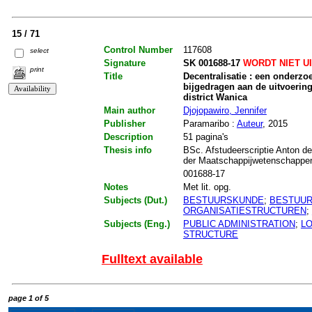
15 / 71
Control Number
117608
select
Signature
SK 001688-17
WORDT NIET U
print
Title
Decentralisatie : een onderz
bijgedragen aan de uitvoering
district Wanica
Main author
Djojopawiro, Jennifer
Publisher
Paramaribo :
Auteur
, 2015
Description
51 pagina's
Thesis info
BSc. Afstudeerscriptie Anton de
der Maatschappijwetenschappen.
001688-17
Notes
Met lit. opg.
Subjects (Dut.)
BESTUURSKUNDE
;
BESTUUR
ORGANISATIESTRUCTUREN
;
Subjects (Eng.)
PUBLIC ADMINISTRATION
;
L
STRUCTURE
Fulltext available
page 1 of 5