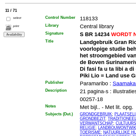
11 / 71
Control Number
118133
select
Library
Central library
print
Signature
S BR 14234
WORDT N
Title
Landgebruik Gran Rio
voorlopige studie beh
het stroomgebied van
de Boven Surinamerivie
Di fasi fa u ta libi a 
Piki Lio = Land use G
Publisher
Paramaribo :
Saamaka
Description
21 pagina-s : illustratie
00257-18
Notes
Met bijl.. - Met lit. opg.
Subjects (Dut.)
GRONDGEBRUIK
;
PLAATSEL
GRONDBEZIT
;
TRADITIONEE
VERWANTSCHAP
;
CULTUURS
RELIGIE
;
LANDBOUWONTWIK
TOERISME
;
NATUURLIJKE H