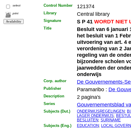
Control Number
121374
select
Library
Central library
print
Signature
S P 41
WORDT NIET 
Title
Besluit van 6 januari
het besluit van 1 Febr
uitvoering van art. 4 e
verordening van 2 Jan
regeling van de onde
bijzondere scholen v
jaarwedden der onderw
onderwijs
Corp. author
De Gouvernements-Sec
Publisher
Paramaribo :
De Gouve
Description
2 pagina's
Series
Gouvernementsblad va
Subjects (Dut.)
ONDERWIJSREGELINGEN
;
B
LAGER ONDERWIJS
;
BESTU
BESLUITEN
;
SURINAME
Subjects (Eng.)
EDUCATION
;
LOCAL GOVER