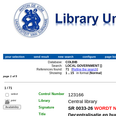
Database:
COLBIB
Search:
LOCAL GOVERNMENT []
References found:
71
[
Refine the search
]
Showing:
1 .. 15
in format [
Normal
]
page 1 of 5
1 / 71
Control Number
123166
select
Library
Central library
print
Signature
SR 0033-26
WORDT N
Title
Decentralisatie en bu