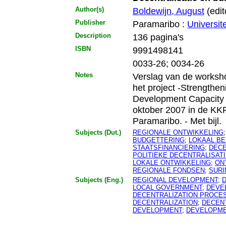
Author(s)
Boldewijn, August
(edit
Publisher
Paramaribo :
Universit
Description
136 pagina's
ISBN
9991498141
0033-26; 0034-26
Notes
Verslag van de worksh
het project -Strengthe
Development Capacity of
oktober 2007 in de KK
Paramaribo. - Met bijl.
Subjects (Dut.)
REGIONALE ONTWIKKELING
BUDGETTERING
;
LOKAAL B
STAATSFINANCIERING
;
DECE
POLITIEKE DECENTRALISAT
LOKALE ONTWIKKELING
;
ON
REGIONALE FONDSEN
;
SUR
Subjects (Eng.)
REGIONAL DEVELOPMENT
;
LOCAL GOVERNMENT
;
DEVE
DECENTRALIZATION PROCE
DECENTRALIZATION
;
DECENT
DEVELOPMENT
;
DEVELOPME