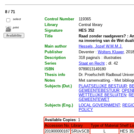
8 / 71
Control Number
119365
select
Library
Central library
print
Signature
HES 352
Title
Raad zonder raadgevers? : Am
na invoering van de Wet dual
Main author
Hessels, Jozef W.M.M.J.
Publisher
Deventer :
Wolters Kluwer
, 201
Description
318 pagina's : illustraties
Series
Staat en Recht
; dl. 42
ISBN
9789013149180
Thesis info
Dr. Proefschrift Radboud Univer
Notes
Met samenvatting. - Met bibliogr.
Subjects (Dut.)
PLAATSELIJKE BESTUUR
;
B
GEMEENTEBESTUUR
;
OPEN
WETTELIJKE BESLUITEN
;
RE
GEMEENTEWET
Subjects (Eng.)
LOCAL GOVERNMENT
;
REGI
POLICY
Available Copies
: 1
Accession No.
Library
Type of Material
Shelf L
201900000187
SRUvSCB
L
HES 35