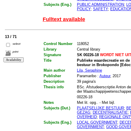
Subjects (Eng.)
PUBLIC ADMINISTRATION
;
L
POLICY
;
SAFETY
;
EDUCATIO
Fulltext available
13 / 71
Control Number
118052
select
Library
Central library
print
Signature
SK 00226-18
WORDT NIET UI
Title
Publieke waardecreatie en de r
bestuur in Brokopondo [Edoc
Main author
Lila, Seraphine
Publisher
Paramaribo :
Auteur
, 2017
Description
39 pagina's
Thesis info
BSc. Afstudeerscriptie Anton de
der Maatschappijwetenschappen.
00226-18
Notes
Met lit. opg.. - Met bijl.
Subjects (Dut.)
PLAATSELIJKE BESTUUR
;
B
GEZAG
;
DECENTRALISATIE
;
OVERHEID
;
REGIONALE ONT
Subjects (Eng.)
LOCAL GOVERNMENT
;
DECE
GOVERNMENT
;
GOOD GOVE