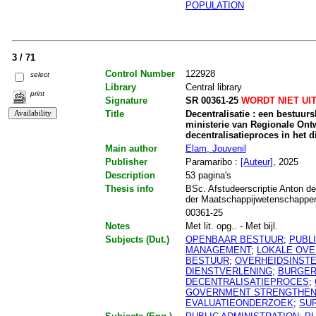
POPULATION
3 / 71
Control Number
122928
select
Library
Central library
print
Signature
SR 00361-25
WORDT NIET UI
Title
Decentralisatie : een bestuu
ministerie van Regionale Ontw
decentralisatieproces in het d
Main author
Elam, Jouvenil
Publisher
Paramaribo :
[Auteur]
, 2025
Description
53 pagina's
Thesis info
BSc. Afstudeerscriptie Anton de
der Maatschappijwetenschappen.
00361-25
Notes
Met lit. opg.. - Met bijl.
Subjects (Dut.)
OPENBAAR BESTUUR
;
PUBL
MANAGEMENT
;
LOKALE OVE
BESTUUR
;
OVERHEIDSINSTE
DIENSTVERLENING
;
BURGE
DECENTRALISATIEPROCES
;
GOVERNMENT STRENGTHENI
EVALUATIEONDERZOEK
;
SU