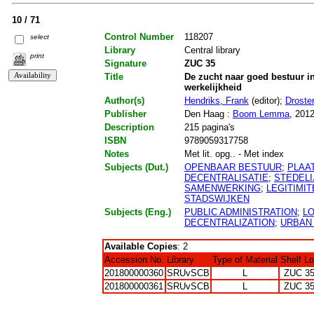
10 / 71
Control Number
118207
select
Library
Central library
print
Signature
ZUC 35
Title
De zucht naar goed bestuur in
werkelijkheid
Author(s)
Hendriks, Frank
(editor);
Droster
Publisher
Den Haag :
Boom Lemma
, 201
Description
215 pagina's
ISBN
9789059317758
Notes
Met lit. opg.. - Met index
Subjects (Dut.)
OPENBAAR BESTUUR
;
PLAA
DECENTRALISATIE
;
STEDELI
SAMENWERKING
;
LEGITIMIT
STADSWIJKEN
Subjects (Eng.)
PUBLIC ADMINISTRATION
;
L
DECENTRALIZATION
;
URBAN
Available Copies
: 2
Accession No.
Library
Type of Material
Shelf L
201800000360
SRUvSCB
L
ZUC 3
201800000361
SRUvSCB
L
ZUC 3