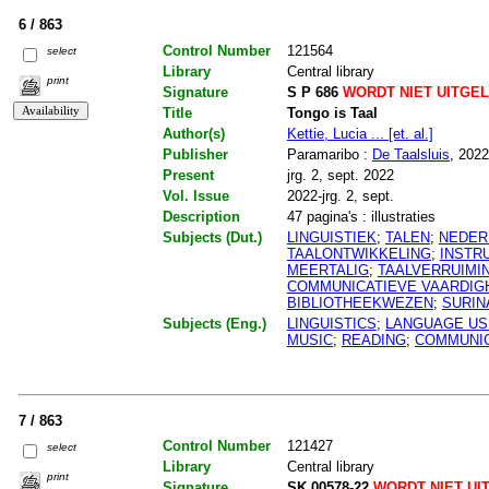
6 / 863
Control Number
121564
select
Library
Central library
print
Signature
S P 686
WORDT NIET UITGE
Title
Tongo is Taal
Author(s)
Kettie, Lucia ... [et. al.]
Publisher
Paramaribo :
De Taalsluis
, 2022
Present
jrg. 2, sept. 2022
Vol. Issue
2022-jrg. 2, sept.
Description
47 pagina's : illustraties
Subjects (Dut.)
LINGUISTIEK
;
TALEN
;
NEDER
TAALONTWIKKELING
;
INSTR
MEERTALIG
;
TAALVERRUIMI
COMMUNICATIEVE VAARDIG
BIBLIOTHEEKWEZEN
;
SURI
Subjects (Eng.)
LINGUISTICS
;
LANGUAGE US
MUSIC
;
READING
;
COMMUNIC
7 / 863
Control Number
121427
select
Library
Central library
print
Signature
SK 00578-22
WORDT NIET UI