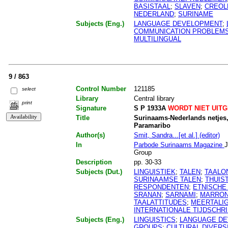
BASISTAAL
;
SLAVEN
;
CREOL
NEDERLAND
;
SURINAME
Subjects (Eng.)
LANGUAGE DEVELOPMENT
;
COMMUNICATION PROBLEM
MULTILINGUAL
9 / 863
Control Number
121185
select
Library
Central library
print
Signature
S P 1933A
WORDT NIET UIT
Title
Surinaams-Nederlands netjes, 
Paramaribo
Author(s)
Smit, Sandra...[et al.] (editor)
In
Parbode Surinaams Magazine
J
Group
Description
pp. 30-33
Subjects (Dut.)
LINGUISTIEK
;
TALEN
;
TAALO
SURINAAMSE TALEN
;
THUIS
RESPONDENTEN
;
ETNISCHE
SRANAN
;
SARNAMI
;
MARRON
TAALATTITUDES
;
MEERTALI
INTERNATIONALE TIJDSCHRI
Subjects (Eng.)
LINGUISTICS
;
LANGUAGE D
GROUPS
;
CULTURAL DIVERS