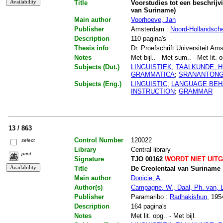
Title
Voorstudies tot een beschrij
van Suriname)
Main author
Voorhoeve, Jan
Publisher
Amsterdam :
Noord-Hollandsche
Description
110 pagina's
Thesis info
Dr. Proefschrift Universiteit A
Notes
Met bijl.. - Met sum.. - Met lit. 
Subjects (Dut.)
LINGUISTIEK
;
TAALKUNDE, H
GRAMMATICA
;
SRANANTON
Subjects (Eng.)
LINGUISTIC
;
LANGUAGE BEH
INSTRUCTION
;
GRAMMAR
13 / 863
Control Number
120022
select
Library
Central library
print
Signature
TJO 00162
WORDT NIET UIT
Title
De Creolentaal van Suriname 
Main author
Donicie, A.
Author(s)
Campagne, W., Daal, Ph. van, Lan
Publisher
Paramaribo :
Radhakishun
, 195
Description
164 pagina's
Notes
Met lit. opg.. - Met bijl.