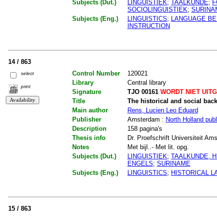
Subjects (Dut.)
LINGUISTIEK
;
TAALKUNDE
;
F
SOCIOLINGUISTIEK
;
SURINA
Subjects (Eng.)
LINGUISTICS
;
LANGUAGE BE
INSTRUCTION
14 / 863
Control Number
120021
select
Library
Central library
print
Signature
TJO 00161
WORDT NIET UIT
Title
The historical and social ba
Main author
Rens, Lucien Leo Eduard
Publisher
Amsterdam :
North Holland publ
Description
158 pagina's
Thesis info
Dr. Proefschrift Universiteit A
Notes
Met bijl..- Met lit. opg.
Subjects (Dut.)
LINGUISTIEK
;
TAALKUNDE, H
ENGELS
;
SURINAME
Subjects (Eng.)
LINGUISTICS
;
HISTORICAL 
15 / 863