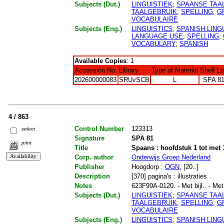
Subjects (Dut.)
LINGUISTIEK
;
SPAANSE TAA
TAALGEBRUIK
;
SPELLING
;
G
VOCABULAIRE
Subjects (Eng.)
LINGUISTICS
;
SPANISH LING
LANGUAGE USE
;
SPELLING
;
VOCABULARY
;
SPANISH
Available Copies
: 1
Accession No.
Library
Type of Material
Shelf L
202600000083
SRUvSCB
L
SPA 8
4 / 863
Control Number
123313
select
Signature
SPA 81
print
Title
Spaans : hoofdstuk 1 tot met 1
Corp. author
Onderwijs Groep Nederland
Publisher
Hoogdorp :
OGN
, [20..]
Description
[370] pagina's : illustraties
Notes
623F99A-0120. - Met bijl.. - Met
Subjects (Dut.)
LINGUISTIEK
;
SPAANSE TAA
TAALGEBRUIK
;
SPELLING
;
G
VOCABULAIRE
Subjects (Eng.)
LINGUISTICS
;
SPANISH LING