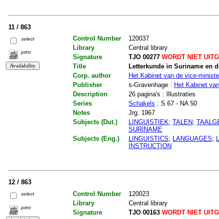
11 / 863
Control Number
120037
select
Library
Central library
print
Signature
TJO 00277
WORDT NIET UIT
Title
Letterkunde in Suriname en d
Corp. author
Het Kabinet van de vice-ministe
Publisher
s-Gravenhage :
Het Kabinet van
Description
26 pagina's : Illustraties
Series
Schakels
; S 67 - NA 50
Notes
Jrg. 1967
Subjects (Dut.)
LINGUISTIEK
;
TALEN
;
TAALG
SURINAME
Subjects (Eng.)
LINGUISTICS
;
LANGUAGES
;
INSTRUCTION
12 / 863
Control Number
120023
select
Library
Central library
print
Signature
TJO 00163
WORDT NIET UIT