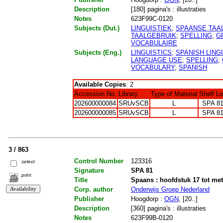
Description
[180] pagina's : illustraties
Notes
623F99C-0120
Subjects (Dut.)
LINGUISTIEK
;
SPAANSE TAA
TAALGEBRUIK
;
SPELLING
;
G
VOCABULAIRE
Subjects (Eng.)
LINGUISTICS
;
SPANISH LING
LANGUAGE USE
;
SPELLING
;
VOCABULARY
;
SPANISH
Available Copies
: 2
Accession No.
Library
Type of Material
Shelf L
202600000084
SRUvSCB
L
SPA 8
202600000085
SRUvSCB
L
SPA 8
3 / 863
Control Number
123316
select
Signature
SPA 81
print
Title
Spaans : hoofdstuk 17 tot met 
Corp. author
Onderwijs Groep Nederland
Publisher
Hoogdorp :
OGN
, [20..]
Description
[360] pagina's : illustraties
Notes
623F99B-0120