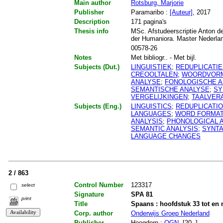
Main author
Rotsburg, Marjorie
Publisher
Paramaribo :
[Auteur]
, 2017
Description
171 pagina's
Thesis info
MSc. Afstudeerscriptie Anton de
der Humaniora. Master Nederla
00578-26
Notes
Met bibliogr.. - Met bijl.
Subjects (Dut.)
LINGUISTIEK
;
REDUPLICATIE
CREOOLTALEN
;
WOORDVORM
ANALYSE
;
FONOLOGISCHE A
SEMANTISCHE ANALYSE
;
SY
VERGELIJKINGEN
;
TAALVER
Subjects (Eng.)
LINGUISTICS
;
REDUPLICATI
LANGUAGES
;
WORD FORMAT
ANALYSIS
;
PHONOLOGICAL 
SEMANTIC ANALYSIS
;
SYNTA
LANGUAGE CHANGES
2 / 863
Control Number
123317
select
Signature
SPA 81
print
Title
Spaans : hoofdstuk 33 tot en m
Corp. author
Onderwijs Groep Nederland
Publisher
Hoogdorp :
OGN
, [20..]