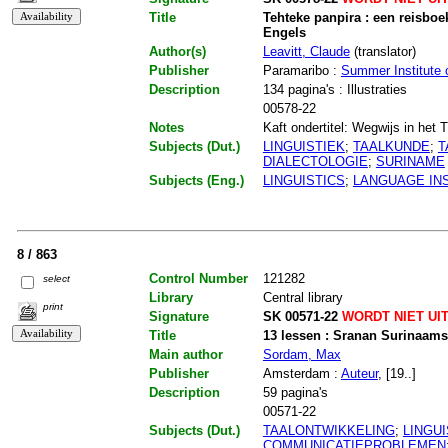
Title
Tehteke panpira : een reisboek
Engels
Author(s)
Leavitt, Claude
(translator)
Publisher
Paramaribo :
Summer Institute o
Description
134 pagina's : Illustraties
00578-22
Notes
Kaft ondertitel: Wegwijs in het T
Subjects (Dut.)
LINGUISTIEK
;
TAALKUNDE
;
T
DIALECTOLOGIE
;
SURINAME
Subjects (Eng.)
LINGUISTICS
;
LANGUAGE IN
8 / 863
Control Number
121282
select
Library
Central library
print
Signature
SK 00571-22
WORDT NIET UI
Title
13 lessen : Sranan Surinaams
Main author
Sordam, Max
Publisher
Amsterdam :
Auteur
, [19..]
Description
59 pagina's
00571-22
Subjects (Dut.)
TAALONTWIKKELING
;
LINGUI
COMMUNICATIEPROBLEMEN