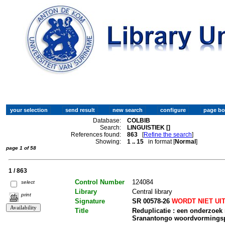
Database:
COLBIB
Search:
LINGUISTIEK []
References found:
863
[
Refine the search
]
Showing:
1 .. 15
in format [
Normal
]
page 1 of 58
1 / 863
Control Number
124084
select
Library
Central library
print
Signature
SR 00578-26
WORDT NIET UI
Title
Reduplicatie : een onderzoek 
Sranantongo woordvormingsp