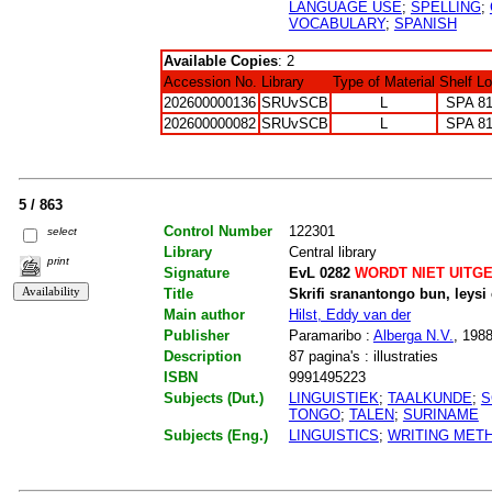
LANGUAGE USE
;
SPELLING
;
VOCABULARY
;
SPANISH
Available Copies
: 2
Accession No.
Library
Type of Material
Shelf L
202600000136
SRUvSCB
L
SPA 8
202600000082
SRUvSCB
L
SPA 8
5 / 863
Control Number
122301
select
Library
Central library
print
Signature
EvL 0282
WORDT NIET UITG
Title
Skrifi sranantongo bun, leysi
Main author
Hilst, Eddy van der
Publisher
Paramaribo :
Alberga N.V.
, 198
Description
87 pagina's : illustraties
ISBN
9991495223
Subjects (Dut.)
LINGUISTIEK
;
TAALKUNDE
;
S
TONGO
;
TALEN
;
SURINAME
Subjects (Eng.)
LINGUISTICS
;
WRITING MET