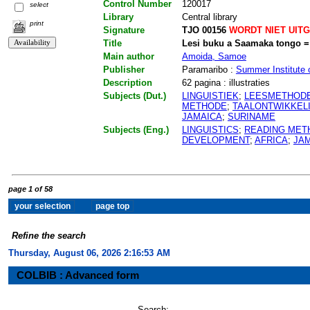
Control Number
120017
select
Library
Central library
print
Signature
TJO 00156
WORDT NIET UIT
Title
Lesi buku a Saamaka tongo =
Main author
Amoida, Samoe
Publisher
Paramaribo :
Summer Institute o
Description
62 pagina : illustraties
Subjects (Dut.)
LINGUISTIEK
;
LEESMETHOD
METHODE
;
TAALONTWIKKEL
JAMAICA
;
SURINAME
Subjects (Eng.)
LINGUISTICS
;
READING MET
DEVELOPMENT
;
AFRICA
;
JA
page 1 of 58
Refine the search
Thursday, August 06, 2026 2:16:54 AM
COLBIB : Advanced form
Search: