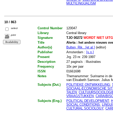
MULTILINGUALISM
10 / 863
Control Number
120047
select
Library
Central library
print
Signature
TJO 00272
WORDT NIET UIT
Title
Alerta : het andere nieuws ov
Author(s)
Bulten, Rik...[et al.]
(editor)
Publisher
Amsterdam :
[s.n.]
Present
Jrg. 23 nr. 239 1997
Description
27 pagina's : Illustraties
Frequency
10x per jaar
ISSN
01661698
Notes
Themanummer: Suriname in de 1
van Elisabeth Samson. Julius Mul
Subjects (Dut.)
POLITIEKE ONTWIKKELING
;
SOCIAAL-ECONOMISCHE SIT
TALEN
;
CULTUURSOCIOLOGI
VRAAGSTUKKEN
;
CARAIBIS
Subjects (Eng.)
POLITICAL DEVELOPMENT
;
SOCIAL CONDITIONS
;
LINGU
CULTURAL SOCIOLOGY
;
CAR