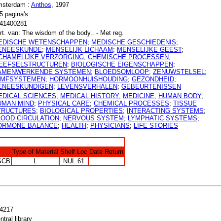
sterdam :
Anthos
, 1997
5 pagina's
41400281
rt. van: The wisdom of the body.. - Met reg.
EDISCHE WETENSCHAPPEN
;
MEDISCHE GESCHIEDENIS
;
ENEESKUNDE
;
MENSELIJK LICHAAM
;
MENSELIJKE GEEST
;
ICHAMELIJKE VERZORGING
;
CHEMISCHE PROCESSEN
;
EEFSELSTRUCTUREN
;
BIOLOGISCHE EIGENSCHAPPEN
;
AMENWERKENDE SYSTEMEN
;
BLOEDSOMLOOP
;
ZENUWSTELSEL
;
YMFSYSTEMEN
;
HORMOONHUISHOUDING
;
GEZONDHEID
;
ENEESKUNDIGEN
;
LEVENSVERHALEN
;
GEBEURTENISSEN
EDICAL SCIENCES
;
MEDICAL HISTORY
;
MEDICINE
;
HUMAN BODY
;
UMAN MIND
;
PHYSICAL CARE
;
CHEMICAL PROCESSES
;
TISSUE
TRUCTURES
;
BIOLOGICAL PROPERTIES
;
INTERACTING SYSTEMS
;
LOOD CIRCULATION
;
NERVOUS SYSTEM
;
LYMPHATIC SYSTEMS
;
ORMONE BALANCE
;
HEALTH
;
PHYSICIANS
;
LIFE STORIES
Type of Material
Shelf Loc
Date Return
SCB
L
NUL 61
4217
ntral library