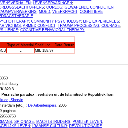
EVENSVERHALEN
;
LEVENSERVARINGEN
;
ORLOGSSLACHTOFFERS
;
OORLOG
;
GEWAPENDE CONFLICTEN
;
RAUMAVERWERKING
;
MOED
;
VEERKRACHT
;
COGNITIEVE
EDRAGSTHERAPIE
SYCHOTHERAPY
;
COMMUNITY PSYCHOLOGY
;
LIFE EXPERIENCES
;
AR VICTIMS
;
ARMED CONFLICT
;
TRAUMA PROCESSING
;
COURAGE
;
ESILIENCE
;
COGNITIVE-BEHAVIORAL THERAPY
Type of Material
Shelf Loc
Date Return
SCB
L
MIL 159.97
3050
ntral library
K 820.3
 Perzische paradox : verhalen uit de Islamitische Republiek Iran
kuee, Shervin
sterdam [etc.] :
De Arbeiderspers
, 2006
9 pagina's
29563753
OMANS
;
SPIONAGE
;
MACHTSTRIJDERS
;
PUBLIEK LEVEN
;
AGELIJKS LEVEN
;
IRAANSE CULTUUR
;
REVOLUTIONAIRE