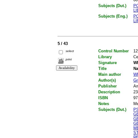
Subjects (Dut.)
P
L
Subjects (Eng.)
P
LI
5 / 43
Control Number
12
select
Library
Ce
print
Signature
WH
Title
Na
Main author
Wh
Author(s)
Gr
Publisher
Am
Description
23
ISBN
97
Notes
Me
Subjects (Dut.)
P
G
G
G
M
S
R