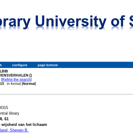
LBIB
VENSVERHALEN []
[
Refine the search
]
. 15
in format [
Normal
]
4315
ntral library
L 61
 wijsheid van het lichaam
land, Sherwin B.