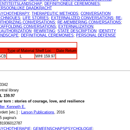
DENTITEITSLANDSCHAP
;
DEFINITIONELE CEREMONIES
;
ERSOONLIJKE DAADKRACHT
SYCHOTHERAPY
;
THERAPEUTIC METHODS
;
CONVERSATION
ECHNIQUES
;
LIFE STORIES
;
EXTERNALIZED CONVERSATIONS
;
RE-
UTHORIZING CONVERSATIONS
;
RE-MEMBERING CONVERSATIONS
;
CAFFOLDING CONVERSATIONS
;
EXTERNALIZATION
;
EAUTHORIZATION
;
REWRITING
;
STATE DESCRIPTION
;
IDENTITY
ANDSCAPE
;
DEFINITIONAL CEREMONIES
;
PERSONAL DEFENSE
Type of Material
Shelf Loc
Date Return
SCB
L
WHI 159.97
3342
ntral library
L 159.97
r torn : stories of courage, love, and resilience
ller, Kenneth E.
rdett [etc.] :
Larson Publications
, 2016
5 pagina's
81936012787
SYCHOTHERAPIE
;
GEMEENSCHAPSPSYCHOLOGIE
;