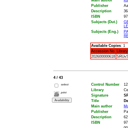
Main author
Ki
Publisher
Aa
Description
36
ISBN
97
Subjects (Dut.)
G
L
Subjects (Eng.)
P
R
Available Copies
: 1
Accession No.
Library
202600000618
SRUv
4 / 43
Control Number
12
select
Library
Ce
print
Signature
SR
Title
De
Main author
Mo
Publisher
Pa
Description
62
ISBN
97
00