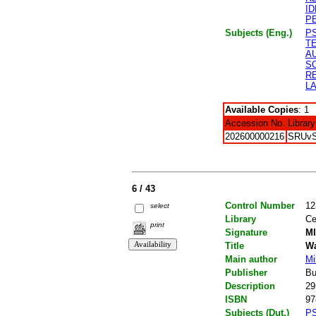
I
P
Subjects (Eng.)
P
T
A
S
R
L
Available Copies
: 1
Accession No.
Library
202600000216
SRUv
6 / 43
Control Number
12
select
Library
Ce
print
Signature
MI
Title
Wa
Main author
Mi
Publisher
Bu
Description
29
ISBN
97
Subjects (Dut.)
P