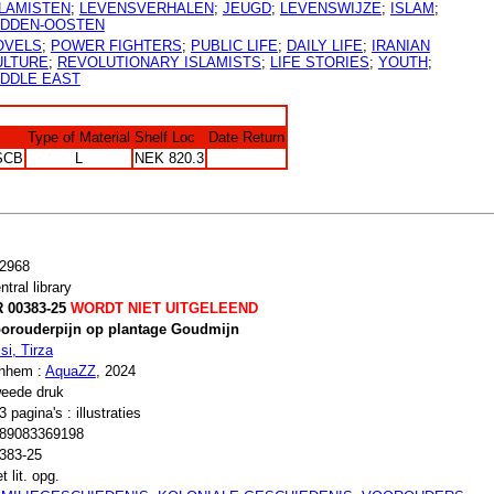
SLAMISTEN
;
LEVENSVERHALEN
;
JEUGD
;
LEVENSWIJZE
;
ISLAM
;
IDDEN-OOSTEN
OVELS
;
POWER FIGHTERS
;
PUBLIC LIFE
;
DAILY LIFE
;
IRANIAN
ULTURE
;
REVOLUTIONARY ISLAMISTS
;
LIFE STORIES
;
YOUTH
;
IDDLE EAST
Type of Material
Shelf Loc
Date Return
SCB
L
NEK 820.3
2968
ntral library
 00383-25
WORDT NIET UITGELEEND
orouderpijn op plantage Goudmijn
isi, Tirza
nhem :
AquaZZ
, 2024
eede druk
3 pagina's : illustraties
89083369198
383-25
t lit. opg.