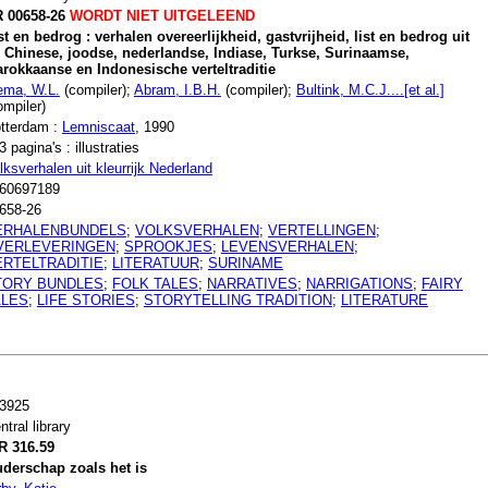
 00658-26
WORDT NIET UITGELEEND
st en bedrog : verhalen overeerlijkheid, gastvrijheid, list en bedrog uit
 Chinese, joodse, nederlandse, Indiase, Turkse, Surinaamse,
rokkaanse en Indonesische verteltraditie
ema, W.L.
(compiler);
Abram, I.B.H.
(compiler);
Bultink, M.C.J....[et al.]
ompiler)
tterdam :
Lemniscaat
, 1990
3 pagina's : illustraties
lksverhalen uit kleurrijk Nederland
60697189
658-26
ERHALENBUNDELS
;
VOLKSVERHALEN
;
VERTELLINGEN
;
VERLEVERINGEN
;
SPROOKJES
;
LEVENSVERHALEN
;
ERTELTRADITIE
;
LITERATUUR
;
SURINAME
TORY BUNDLES
;
FOLK TALES
;
NARRATIVES
;
NARRIGATIONS
;
FAIRY
ALES
;
LIFE STORIES
;
STORYTELLING TRADITION
;
LITERATURE
3925
ntral library
R 316.59
derschap zoals het is