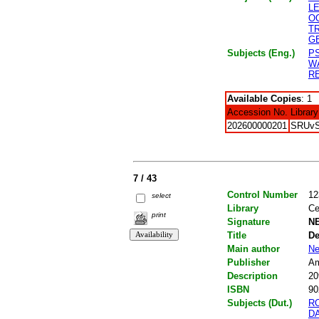
L
O
T
G
Subjects (Eng.)
P
W
R
Available Copies
: 1
Accession No.
Library
202600000201
SRUv
7 / 43
Control Number
12
select
Library
Ce
print
Signature
NE
Title
De
Main author
Ne
Publisher
Am
Description
20
ISBN
90
Subjects (Dut.)
R
D