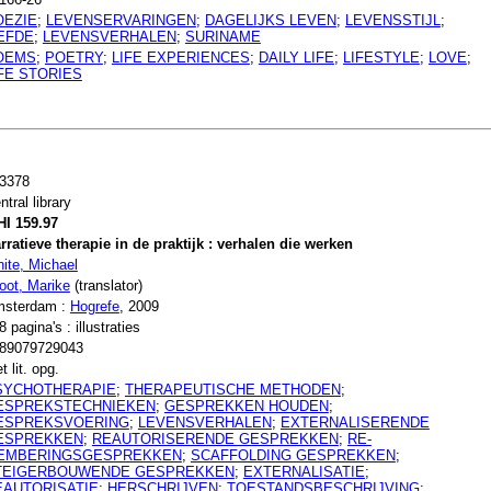
OEZIE
;
LEVENSERVARINGEN
;
DAGELIJKS LEVEN
;
LEVENSSTIJL
;
IEFDE
;
LEVENSVERHALEN
;
SURINAME
OEMS
;
POETRY
;
LIFE EXPERIENCES
;
DAILY LIFE
;
LIFESTYLE
;
LOVE
;
FE STORIES
3378
ntral library
I 159.97
rratieve therapie in de praktijk : verhalen die werken
ite, Michael
oot, Marike
(translator)
sterdam :
Hogrefe
, 2009
8 pagina's : illustraties
89079729043
t lit. opg.
SYCHOTHERAPIE
;
THERAPEUTISCHE METHODEN
;
ESPREKSTECHNIEKEN
;
GESPREKKEN HOUDEN
;
ESPREKSVOERING
;
LEVENSVERHALEN
;
EXTERNALISERENDE
ESPREKKEN
;
REAUTORISERENDE GESPREKKEN
;
RE-
EMBERINGSGESPREKKEN
;
SCAFFOLDING GESPREKKEN
;
TEIGERBOUWENDE GESPREKKEN
;
EXTERNALISATIE
;
EAUTORISATIE
;
HERSCHRIJVEN
;
TOESTANDSBESCHRIJVING
;