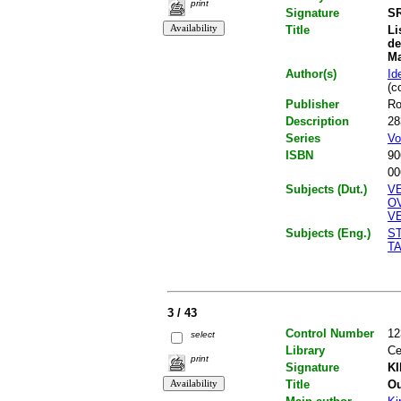
print
Signature
SR
Title
Li
de
Ma
Author(s)
Id
(c
Publisher
Ro
Description
28
Series
Vo
ISBN
90
00
Subjects (Dut.)
V
O
V
Subjects (Eng.)
S
T
3 / 43
Control Number
12
select
Library
Ce
print
Signature
KI
Title
Ou