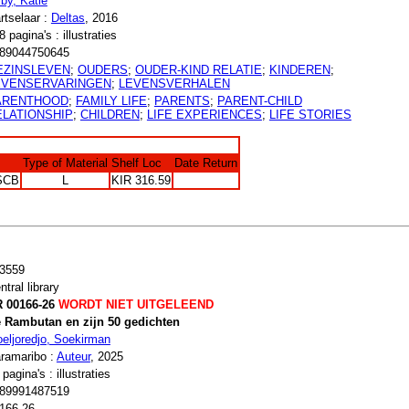
rby, Katie
rtselaar :
Deltas
, 2016
8 pagina's : illustraties
89044750645
EZINSLEVEN
;
OUDERS
;
OUDER-KIND RELATIE
;
KINDEREN
;
EVENSERVARINGEN
;
LEVENSVERHALEN
ARENTHOOD
;
FAMILY LIFE
;
PARENTS
;
PARENT-CHILD
ELATIONSHIP
;
CHILDREN
;
LIFE EXPERIENCES
;
LIFE STORIES
Type of Material
Shelf Loc
Date Return
SCB
L
KIR 316.59
3559
ntral library
 00166-26
WORDT NIET UITGELEEND
 Rambutan en zijn 50 gedichten
eljoredjo, Soekirman
ramaribo :
Auteur
, 2025
 pagina's : illustraties
89991487519
166-26