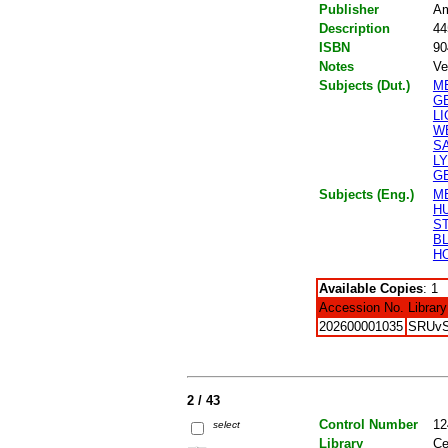
Publisher
Am
Description
44
ISBN
90
Notes
Ve
Subjects (Dut.)
M
G
L
W
S
L
G
Subjects (Eng.)
M
H
S
B
H
Available Copies
: 1
Accession No.
Library
202600001035
SRUv
2 / 43
Control Number
12
select
Library
Ce