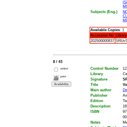
I
M
Subjects (Eng.)
N
C
M
Available Copies
: 1
Accession No.
Library
202500000837
SRUv
8 / 43
Control Number
12
select
Library
Ce
print
Signature
SR
Title
Vo
Main author
Dr
Publisher
Ar
Edition
Tw
Description
18
ISBN
97
00
Notes
Me