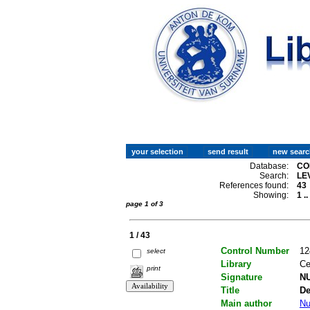
Database:
CO
Search:
LE
References found:
43
Showing:
1 .
page 1 of 3
1 / 43
Control Number
12
select
Library
Ce
print
Signature
NU
Title
De
Main author
Nu