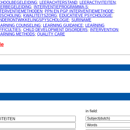
CHOOLBEGELEIDING
;
LEERACHTERSTAND
;
LEERACTIVITEITEN
;
EERBEGELEIDING
;
INTERVENTIEPROGRAMMA-S
;
NTERVENTIEMETHODEN
;
PPN EN PGP INTERVENTIEMETHODE
;
IJSCHOLING
;
KWALITEITSZORG
;
EDUCATIEVE PSYCHOLOGIE
;
INDERONTWIKKELINGSPYSCHOLOGIE
;
SURINAME
EARNING COUNSELING
;
LEARNING GUIDANCE
;
LEARNING
FFICULTIES
;
CHILD DEVELOPMENT DISORDERS
;
INTERVENTION
;
EARNING METHODS
;
QUALITY CARE
le
in field: