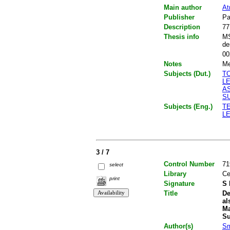
Main author
At
Publisher
Pa
Description
77
Thesis info
MS
de
00
Notes
Me
Subjects (Dut.)
T
L
A
S
Subjects (Eng.)
T
LE
3 / 7
Control Number
71
select
Library
Ce
print
Signature
S 
Title
De
al
Ma
Su
Author(s)
Sm