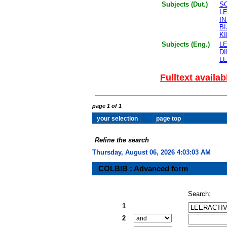
Subjects (Dut.)
S
L
I
B
K
Subjects (Eng.)
L
DI
L
Fulltext availab
page 1 of 1
Refine the search
Thursday, August 06, 2026 4:03:04 AM
COLBIB : Advanced form
Search:
1
2