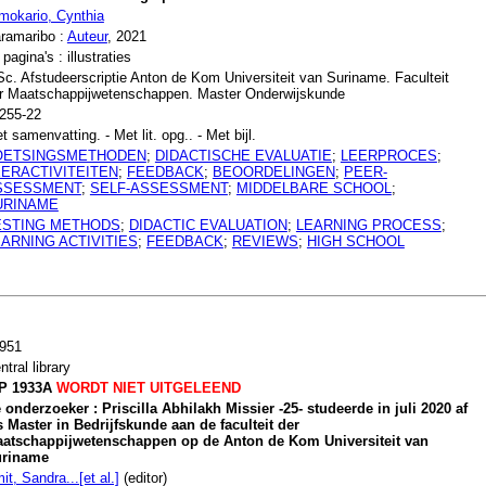
mokario, Cynthia
ramaribo :
Auteur
, 2021
 pagina's : illustraties
c. Afstudeerscriptie Anton de Kom Universiteit van Suriname. Faculteit
r Maatschappijwetenschappen. Master Onderwijskunde
255-22
t samenvatting. - Met lit. opg.. - Met bijl.
OETSINGSMETHODEN
;
DIDACTISCHE EVALUATIE
;
LEERPROCES
;
EERACTIVITEITEN
;
FEEDBACK
;
BEOORDELINGEN
;
PEER-
SSESSMENT
;
SELF-ASSESSMENT
;
MIDDELBARE SCHOOL
;
URINAME
ESTING METHODS
;
DIDACTIC EVALUATION
;
LEARNING PROCESS
;
ARNING ACTIVITIES
;
FEEDBACK
;
REVIEWS
;
HIGH SCHOOL
951
ntral library
P 1933A
WORDT NIET UITGELEEND
 onderzoeker : Priscilla Abhilakh Missier -25- studeerde in juli 2020 af
s Master in Bedrijfskunde aan de faculteit der
atschappijwetenschappen op de Anton de Kom Universiteit van
riname
it, Sandra...[et al.]
(editor)