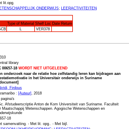
t lit.opg.
ETENSCHAPPELIJK ONDERWIJS
;
LEERACTIVITEITEN
Type of Material
Shelf Loc
Date Return
SCB
L
VER378
310
ntral library
 00657-18
WORDT NIET UITGELEEND
n onderzoek naar de relatie hoe zelfstandig leren kan bijdragen aan
estatiemotivatie in het Universitair onderwijs in Suriname
document]
kridi, Firdous
ramaribo :
[Auteur]
, 2018
 pagina's
c. Afstudeerscriptie Anton de Kom Universiteit van Suriname. Faculteit
r Maatschappij Wetenschappen. Agogische Wetenschappen en
derwijskunde
657-18
t samenvatting. - Met lit. opg.. - Met bijl.