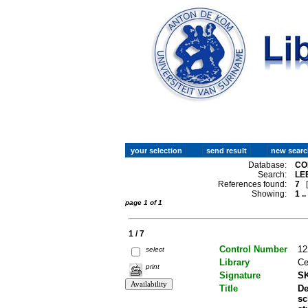
Database:
CO
Search:
LE
References found:
7
Showing:
1 ..
page 1 of 1
1 / 7
Control Number
12
select
Library
Ce
print
Signature
SK
Title
De
sc