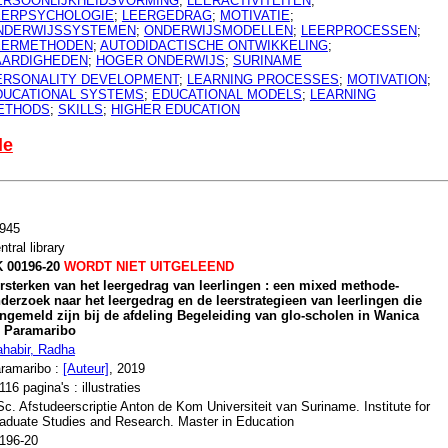
ERSOONLIJKHEIDSVORMING
;
LEERACTIVITEITEN
;
EERPSYCHOLOGIE
;
LEERGEDRAG
;
MOTIVATIE
;
NDERWIJSSYSTEMEN
;
ONDERWIJSMODELLEN
;
LEERPROCESSEN
;
EERMETHODEN
;
AUTODIDACTISCHE ONTWIKKELING
;
AARDIGHEDEN
;
HOGER ONDERWIJS
;
SURINAME
ERSONALITY DEVELOPMENT
;
LEARNING PROCESSES
;
MOTIVATION
;
DUCATIONAL SYSTEMS
;
EDUCATIONAL MODELS
;
LEARNING
ETHODS
;
SKILLS
;
HIGHER EDUCATION
le
945
ntral library
 00196-20
WORDT NIET UITGELEEND
rsterken van het leergedrag van leerlingen : een mixed methode-
derzoek naar het leergedrag en de leerstrategieen van leerlingen die
ngemeld zijn bij de afdeling Begeleiding van glo-scholen in Wanica
 Paramaribo
habir, Radha
ramaribo :
[Auteur]
, 2019
,116 pagina's : illustraties
c. Afstudeerscriptie Anton de Kom Universiteit van Suriname. Institute for
aduate Studies and Research. Master in Education
196-20