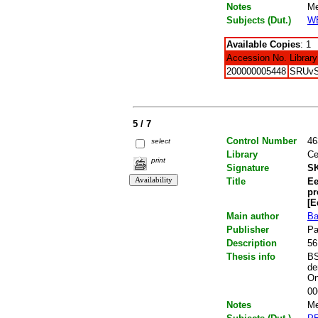
Notes
Me
Subjects (Dut.)
W
Available Copies
: 1
Accession No.
Library
200000005448
SRUv
5 / 7
Control Number
46
select
Library
Ce
print
Signature
SK
Title
Ee
pr
[E
Main author
Ba
Publisher
Pa
Description
56
Thesis info
BS
de
On
00
Notes
Me