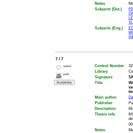
Notes
Me
Subjects (Dut.)
P
O
L
S
Subjects (Eng.)
E
M
I
7 / 7
Control Number
32
select
Library
Ce
print
Signature
SK
Title
We
va
tw
Main author
Da
Publisher
Pa
Description
66
Thesis info
MS
de
00
Notes
Me