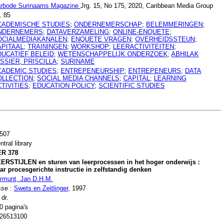
rbode Surinaams Magazine
Jrg. 15, No 175, 2020, Caribbean Media Group
. 85
CADEMISCHE STUDIES
;
ONDERNEMERSCHAP
;
BELEMMERINGEN
;
NDERNEMERS
;
DATAVERZAMELING
;
ONLINE-ENQUETE
;
OCIALMEDIAKANALEN
;
ENQUETE VRAGEN
;
OVERHEIDSSTEUN
;
APITAAL
;
TRAININGEN
;
WORKSHOP
;
LEERACTIVITEITEN
;
DUCATIEF BELEID
;
WETENSCHAPPELIJK ONDERZOEK
;
ABHILAK
SSIER, PRISCILLA
;
SURINAME
CADEMIC STUDIES
;
ENTREPENEURSHIP
;
ENTREPENEURS
;
DATA
OLLECTION
;
SOCIAL MEDIA CHANNELS
;
CAPITAL
;
LEARNING
TIVITIES
;
EDUCATION POLICY
;
SCIENTIFIC STUDIES
507
ntral library
R 378
ERSTIJLEN en sturen van leerprocessen in het hoger onderwijs :
ar procesgerichte instructie in zelfstandig denken
rmunt, Jan D.H.M.
sse :
Swets en Zeitlinger
, 1997
 dr.
0 pagina's
26513100