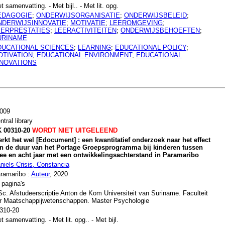
t samenvatting. - Met bijl.. - Met lit. opg.
EDAGOGIE
;
ONDERWIJSORGANISATIE
;
ONDERWIJSBELEID
;
NDERWIJSINNOVATIE
;
MOTIVATIE
;
LEEROMGEVING
;
EERPRESTATIES
;
LEERACTIVITEITEN
;
ONDERWIJSBEHOEFTEN
;
URINAME
DUCATIONAL SCIENCES
;
LEARNING
;
EDUCATIONAL POLICY
;
OTIVATION
;
EDUCATIONAL ENVIRONMENT
;
EDUCATIONAL
NNOVATIONS
009
ntral library
 00310-20
WORDT NIET UITGELEEND
rkt het wel [Edocument] : een kwantitatief onderzoek naar het effect
n de duur van het Portage Groepsprogramma bij kinderen tussen
ee en acht jaar met een ontwikkelingsachterstand in Paramaribo
niels-Crisis, Constancia
ramaribo :
Auteur
, 2020
 pagina's
c. Afstudeerscriptie Anton de Kom Universiteit van Suriname. Faculteit
r Maatschappijwetenschappen. Master Psychologie
310-20
t samenvatting. - Met lit. opg.. - Met bijl.