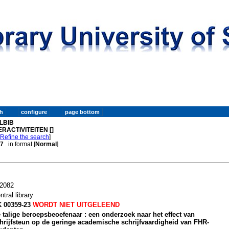
LBIB
ERACTIVITEITEN []
[
Refine the search
]
 7
in format [
Normal
]
2082
ntral library
 00359-23
WORDT NIET UITGELEEND
 talige beroepsbeoefenaar : een onderzoek naar het effect van
hrijfsteun op de geringe academische schrijfvaardigheid van FHR-