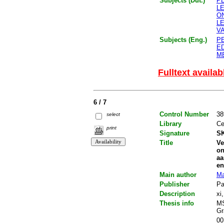
Subjects (Dut.)
P
L
O
L
V
Subjects (Eng.)
P
E
M
Fulltext availab
6 / 7
Control Number
38
select
Library
Ce
print
Signature
SK
Title
Ve
on
aa
en
Main author
Ma
Publisher
Pa
Description
xi
Thesis info
MS
Gr
00