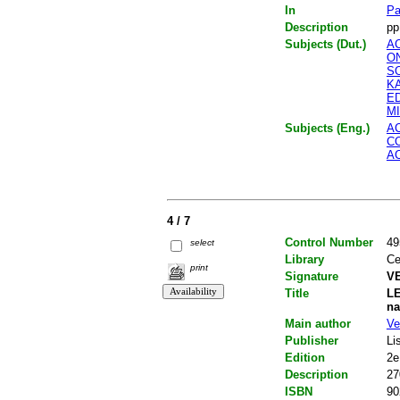
In
Pa
Description
pp
Subjects (Dut.)
A
O
S
K
E
MI
Subjects (Eng.)
A
C
AC
4 / 7
Control Number
49
select
Library
Ce
print
Signature
VE
Title
LE
na
Main author
Ve
Publisher
Li
Edition
2e
Description
27
ISBN
90