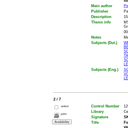
st
Main author
Pi
Publisher
Pa
Description
15
Thesis info
MS
Gr
00
Notes
Me
Subjects (Dut.)
W
B
S
T
S
L
Subjects (Eng.)
SC
V
LE
2 / 7
Control Number
12
select
Library
Ce
print
Signature
SK
Title
Fo
va