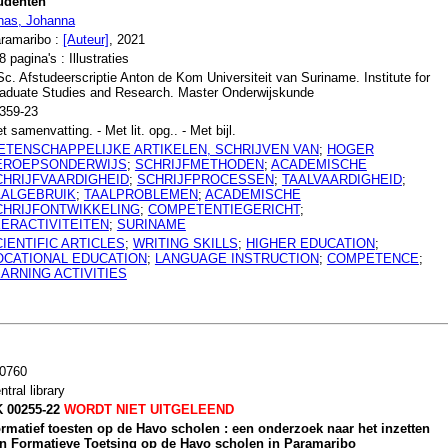
udenten
nas, Johanna
ramaribo :
[Auteur]
, 2021
8 pagina's : Illustraties
c. Afstudeerscriptie Anton de Kom Universiteit van Suriname. Institute for
aduate Studies and Research. Master Onderwijskunde
359-23
t samenvatting. - Met lit. opg.. - Met bijl.
ETENSCHAPPELIJKE ARTIKELEN, SCHRIJVEN VAN
;
HOGER
EROEPSONDERWIJS
;
SCHRIJFMETHODEN
;
ACADEMISCHE
CHRIJFVAARDIGHEID
;
SCHRIJFPROCESSEN
;
TAALVAARDIGHEID
;
AALGEBRUIK
;
TAALPROBLEMEN
;
ACADEMISCHE
CHRIJFONTWIKKELING
;
COMPETENTIEGERICHT
;
EERACTIVITEITEN
;
SURINAME
IENTIFIC ARTICLES
;
WRITING SKILLS
;
HIGHER EDUCATION
;
OCATIONAL EDUCATION
;
LANGUAGE INSTRUCTION
;
COMPETENCE
;
ARNING ACTIVITIES
0760
ntral library
 00255-22
WORDT NIET UITGELEEND
rmatief toesten op de Havo scholen : een onderzoek naar het inzetten
n Formatieve Toetsing op de Havo scholen in Paramaribo