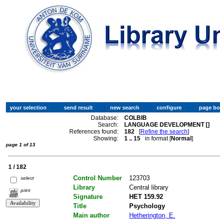
Database:
COLBIB
Search:
LANGUAGE DEVELOPMENT []
References found:
182
[
Refine the search
]
Showing:
1 .. 15
in format [
Normal
]
page 1 of 13
1 / 182
Control Number
123703
select
Library
Central library
print
Signature
HET 159.92
Title
Psychology
Main author
Hetherington, E.