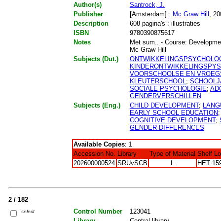
Author(s)
Santrock, J.
Publisher
[Amsterdam] :
Mc Graw Hill
, 20
Description
608 pagina's : illustraties
ISBN
9780390875617
Notes
Met sum.. - Course: Developmen
Mc Graw Hill
Subjects (Dut.)
ONTWIKKELINGSPSYCHOLO
KINDERONTWIKKELINGSPY
VOORSCHOOLSE EN VROEG
KLEUTERSCHOOL
;
SCHOOLJ
SOCIALE PSYCHOLOGIE
;
AD
GENDERVERSCHILLEN
Subjects (Eng.)
CHILD DEVELOPMENT
;
LANG
EARLY SCHOOL EDUCATION
COGNITIVE DEVELOPMENT
;
GENDER DIFFERENCES
Available Copies
: 1
Accession No.
Library
Type of Material
Shelf L
202600000524
SRUvSCB
L
HET 15
2 / 182
Control Number
123041
select
Library
Central library