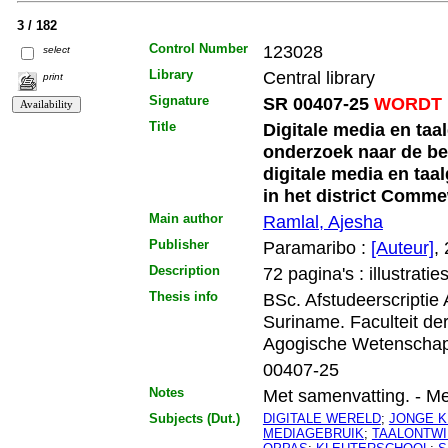
3 / 182
Control Number
123028
select
Library
Central library
print
Signature
SR 00407-25
WORDT 
Title
Digitale media en taal
onderzoek naar de be
digitale media en taal
in het district Comme
Main author
Ramlal, Ajesha
Publisher
Paramaribo :
[Auteur]
,
Description
72 pagina's : illustratie
Thesis info
BSc. Afstudeerscriptie
Suriname. Faculteit d
Agogische Wetenschap
00407-25
Notes
Met samenvatting. - Met 
Subjects (Dut.)
DIGITALE WERELD
;
JONGE K
MEDIAGEBRUIK
;
TAALONTWI