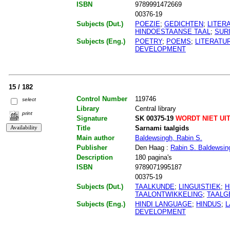
ISBN
9789991472669
00376-19
Subjects (Dut.)
POEZIE
;
GEDICHTEN
;
LITER
HINDOESTAANSE TAAL
;
SUR
Subjects (Eng.)
POETRY
;
POEMS
;
LITERATU
DEVELOPMENT
15 / 182
Control Number
119746
select
Library
Central library
print
Signature
SK 00375-19
WORDT NIET UI
Title
Sarnami taalgids
Main author
Baldewsingh, Rabin S.
Publisher
Den Haag :
Rabin S. Baldewsin
Description
180 pagina's
ISBN
9789071995187
00375-19
Subjects (Dut.)
TAALKUNDE
;
LINGUISTIEK
;
H
TAALONTWIKKELING
;
TAALG
Subjects (Eng.)
HINDI LANGUAGE
;
HINDUS
;
L
DEVELOPMENT