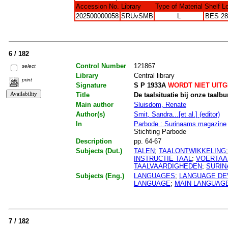
Accession No.
Library
Type of Material
Shelf L
202500000058
SRUvSMB
L
BES 28
6 / 182
Control Number
121867
select
Library
Central library
print
Signature
S P 1933A
WORDT NIET UIT
Title
De taalsituatie bij onze taalbu
Main author
Sluisdom, Renate
Author(s)
Smit, Sandra...[et al.] (editor)
In
Parbode : Surinaams magazine
Stichting Parbode
Description
pp. 64-67
Subjects (Dut.)
TALEN
;
TAALONTWIKKELING
INSTRUCTIE TAAL
;
VOERTAA
TAALVAARDIGHEDEN
;
SURI
Subjects (Eng.)
LANGUAGES
;
LANGUAGE DE
LANGUAGE
;
MAIN LANGUAG
7 / 182