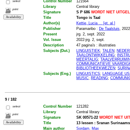
Control Number
121564
select
Library
Central library
print
Signature
S P 686
WORDT NIET UITGE
Title
Tongo is Taal
Author(s)
Kettie, Lucia ... [et. al.]
Publisher
Paramaribo :
De Taalsluis
, 2022
Present
jrg. 2, sept. 2022
Vol. Issue
2022-jrg. 2, sept.
Description
47 pagina's : illustraties
Subjects (Dut.)
LINGUISTIEK
;
TALEN
;
NEDER
TAALONTWIKKELING
;
INSTR
MEERTALIG
;
TAALVERRUIMI
COMMUNICATIEVE VAARDIG
BIBLIOTHEEKWEZEN
;
SURI
Subjects (Eng.)
LINGUISTICS
;
LANGUAGE US
MUSIC
;
READING
;
COMMUNIC
9 / 182
Control Number
121282
select
Library
Central library
print
Signature
SK 00571-22
WORDT NIET UI
Title
13 lessen : Sranan Surinaams
Main author
Sordam, Max