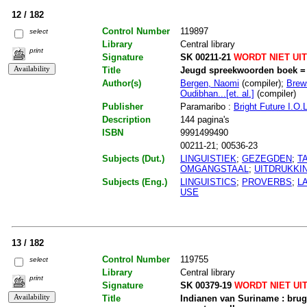
12 / 182
Control Number
119897
select
Library
Central library
print
Signature
SK 00211-21
WORDT NIET UI
Title
Jeugd spreekwoorden boek =
Author(s)
Bergen, Naomi
(compiler);
Brew
Oudibhan...[et. al.]
(compiler)
Publisher
Paramaribo :
Bright Future I.O.L
Description
144 pagina's
ISBN
9991499490
00211-21; 00536-23
Subjects (Dut.)
LINGUISTIEK
;
GEZEGDEN
;
T
OMGANGSTAAL
;
UITDRUKKI
Subjects (Eng.)
LINGUISTICS
;
PROVERBS
;
L
USE
13 / 182
Control Number
119755
select
Library
Central library
print
Signature
SK 00379-19
WORDT NIET UI
Title
Indianen van Suriname : bru