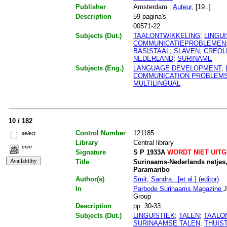
Publisher
Amsterdam :
Auteur
, [19..]
Description
59 pagina's
00571-22
Subjects (Dut.)
TAALONTWIKKELING
;
LINGUI
COMMUNICATIEPROBLEMEN
BASISTAAL
;
SLAVEN
;
CREOL
NEDERLAND
;
SURINAME
Subjects (Eng.)
LANGUAGE DEVELOPMENT
;
COMMUNICATION PROBLEM
MULTILINGUAL
10 / 182
Control Number
121185
select
Library
Central library
print
Signature
S P 1933A
WORDT NIET UIT
Title
Surinaams-Nederlands netjes, 
Paramaribo
Author(s)
Smit, Sandra...[et al.] (editor)
In
Parbode Surinaams Magazine
J
Group
Description
pp. 30-33
Subjects (Dut.)
LINGUISTIEK
;
TALEN
;
TAALO
SURINAAMSE TALEN
;
THUIS