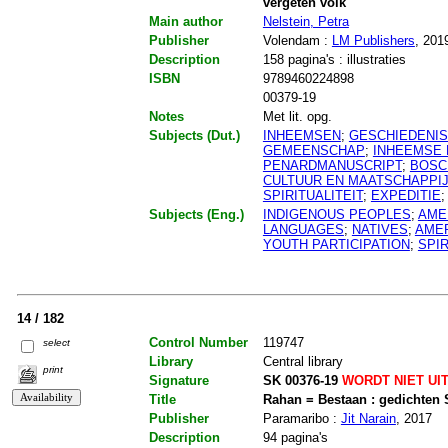
vergeten volk
Main author
Nelstein, Petra
Publisher
Volendam :
LM Publishers
, 201
Description
158 pagina's : illustraties
ISBN
9789460224898
00379-19
Notes
Met lit. opg.
Subjects (Dut.)
INHEEMSEN
;
GESCHIEDENIS
GEMEENSCHAP
;
INHEEMSE 
PENARDMANUSCRIPT
;
BOSC
CULTUUR EN MAATSCHAPPI
SPIRITUALITEIT
;
EXPEDITIE
Subjects (Eng.)
INDIGENOUS PEOPLES
;
AME
LANGUAGES
;
NATIVES
;
AMER
YOUTH PARTICIPATION
;
SPI
14 / 182
Control Number
119747
select
Library
Central library
print
Signature
SK 00376-19
WORDT NIET UI
Title
Rahan = Bestaan : gedichten 
Publisher
Paramaribo :
Jit Narain
, 2017
Description
94 pagina's