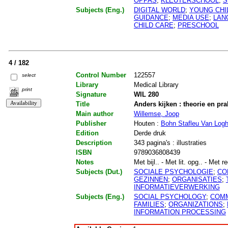
OPPAS
;
KLEUTERSCHOOL
;
S
Subjects (Eng.)
DIGITAL WORLD
;
YOUNG CHI
GUIDANCE
;
MEDIA USE
;
LAN
CHILD CARE
;
PRESCHOOL
4 / 182
Control Number
122557
select
Library
Medical Library
print
Signature
WIL 280
Title
Anders kijken : theorie en pr
Main author
Willemse, Joop
Publisher
Houten :
Bohn Stafleu Van Log
Edition
Derde druk
Description
343 pagina's : illustraties
ISBN
9789036808439
Notes
Met bijl.. - Met lit. opg.. - Met re
Subjects (Dut.)
SOCIALE PSYCHOLOGIE
;
CO
GEZINNEN
;
ORGANISATIES
;
INFORMATIEVERWERKING
Subjects (Eng.)
SOCIAL PSYCHOLOGY
;
COMM
FAMILIES
;
ORGANIZATIONS
;
INFORMATION PROCESSING