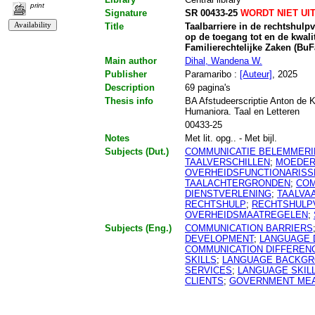
print
Signature
SR 00433-25
WORDT NIET UI
Title
Taalbarriere in de rechtshulpv
op de toegang tot en de kwali
Familierechtelijke Zaken (BuF
Main author
Dihal, Wandena W.
Publisher
Paramaribo :
[Auteur]
, 2025
Description
69 pagina's
Thesis info
BA Afstudeerscriptie Anton de K
Humaniora. Taal en Letteren
00433-25
Notes
Met lit. opg.. - Met bijl.
Subjects (Dut.)
COMMUNICATIE BELEMMER
TAALVERSCHILLEN
;
MOEDER
OVERHEIDSFUNCTIONARISS
TAALACHTERGRONDEN
;
COM
DIENSTVERLENING
;
TAALVA
RECHTSHULP
;
RECHTSHULP
OVERHEIDSMAATREGELEN
;
Subjects (Eng.)
COMMUNICATION BARRIERS
DEVELOPMENT
;
LANGUAGE 
COMMUNICATION DIFFEREN
SKILLS
;
LANGUAGE BACKG
SERVICES
;
LANGUAGE SKIL
CLIENTS
;
GOVERNMENT ME