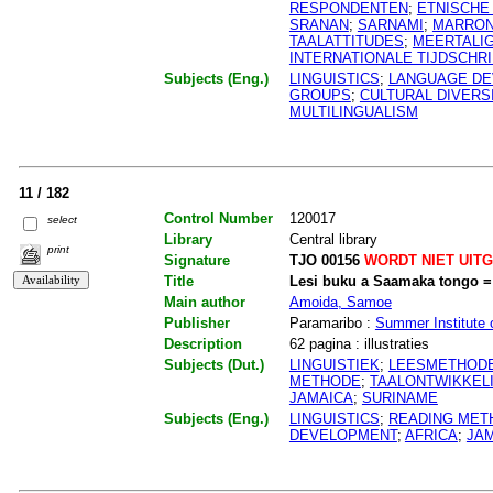
RESPONDENTEN
;
ETNISCHE
SRANAN
;
SARNAMI
;
MARRON
TAALATTITUDES
;
MEERTALI
INTERNATIONALE TIJDSCHRI
Subjects (Eng.)
LINGUISTICS
;
LANGUAGE D
GROUPS
;
CULTURAL DIVERS
MULTILINGUALISM
11 / 182
Control Number
120017
select
Library
Central library
print
Signature
TJO 00156
WORDT NIET UIT
Title
Lesi buku a Saamaka tongo =
Main author
Amoida, Samoe
Publisher
Paramaribo :
Summer Institute o
Description
62 pagina : illustraties
Subjects (Dut.)
LINGUISTIEK
;
LEESMETHOD
METHODE
;
TAALONTWIKKEL
JAMAICA
;
SURINAME
Subjects (Eng.)
LINGUISTICS
;
READING MET
DEVELOPMENT
;
AFRICA
;
JA