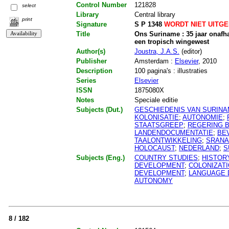
Control Number
121828
select
Library
Central library
print
Signature
S P 1348
WORDT NIET UITG
Title
Ons Suriname : 35 jaar onafha
een tropisch wingewest
Author(s)
Joustra, J.A.S.
(editor)
Publisher
Amsterdam :
Elsevier
, 2010
Description
100 pagina's : illustraties
Series
Elsevier
ISSN
1875080X
Notes
Speciale editie
Subjects (Dut.)
GESCHIEDENIS VAN SURIN
KOLONISATIE
;
AUTONOMIE
;
STAATSGREEP
;
REGERING 
LANDENDOCUMENTATIE
;
BE
TAALONTWIKKELING
;
SRAN
HOLOCAUST
;
NEDERLAND
;
S
Subjects (Eng.)
COUNTRY STUDIES
;
HISTOR
DEVELOPMENT
;
COLONIZAT
DEVELOPMENT
;
LANGUAGE 
AUTONOMY
8 / 182