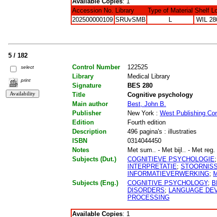
Available Copies
: 1
Accession No.
Library
Type of Material
Shelf L
202500000109
SRUvSMB
L
WIL 28
5 / 182
Control Number
122525
select
Library
Medical Library
print
Signature
BES 280
Title
Cognitive psychology
Main author
Best, John B.
Publisher
New York :
West Publishing C
Edition
Fourth edition
Description
496 pagina's : illustraties
ISBN
0314044450
Notes
Met sum.. - Met bijl.. - Met reg.
Subjects (Dut.)
COGNITIEVE PSYCHOLOGIE
INTERPRETATIE
;
STOORNIS
INFORMATIEVERWERKING
;
Subjects (Eng.)
COGNITIVE PSYCHOLOGY
;
B
DISORDERS
;
LANGUAGE DE
PROCESSING
Available Copies
: 1