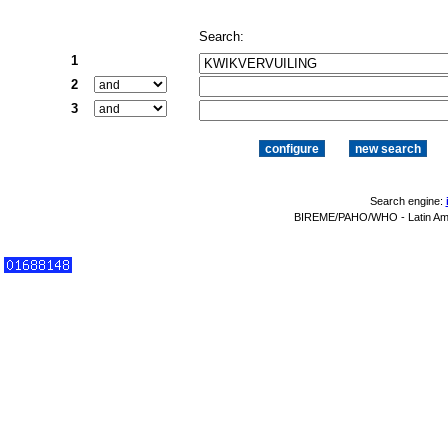
Search:
1
2
3
Search engine:
BIREME/PAHO/WHO - Latin Amer