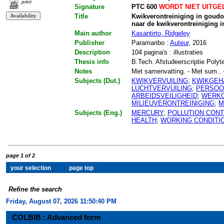
print
Signature
PTC 600
WORDT NIET UITGE
Title
Kwikverontreiniging in goudo
naar de kwikverontreiniging 
Main author
Kasantirto, Ridgeley
Publisher
Paramaribo :
Auteur
, 2016
Description
104 pagina's : illustraties
Thesis info
B.Tech. Afstudeerscriptie Polyt
Notes
Met samenvatting. - Met sum.. - M
Subjects (Dut.)
KWIKVERVUILING
;
KWIKGEH
LUCHTVERVUILING
;
PERSOO
ARBEIDSVEILIGHEID
;
WERKO
MILIEUVERONTREINIGING
;
M
Subjects (Eng.)
MERCURY
;
POLLUTION CON
HEALTH
;
WORKING CONDITI
page 1 of 2
Refine the search
Friday, August 07, 2026 11:50:41 PM
COLBIB : Advanced form