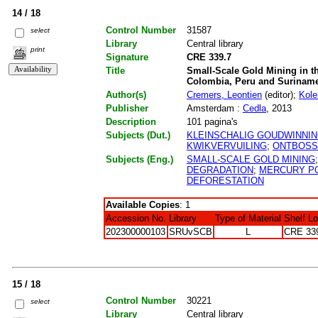
14 / 18
Control Number
31587
select
Library
Central library
print
Signature
CRE 339.7
Title
Small-Scale Gold Mining in th
Colombia, Peru and Surinam
Author(s)
Cremers, Leontien
(editor);
Kole
Publisher
Amsterdam :
Cedla
, 2013
Description
101 pagina's
Subjects (Dut.)
KLEINSCHALIG GOUDWINNI
KWIKVERVUILING
;
ONTBOSS
Subjects (Eng.)
SMALL-SCALE GOLD MINING
DEGRADATION
;
MERCURY P
DEFORESTATION
Available Copies
: 1
Accession No.
Library
Type of Material
Shelf L
202300000103
SRUvSCB
L
CRE 33
15 / 18
Control Number
30221
select
Library
Central library