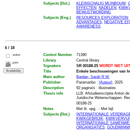
Subjects (Dut.)
KLEINSCHALIG MIJNBOUW
;
EFFECTEN
;
NADELEN
;
KWIK
BEWUSTWORDING
Subjects (Eng.)
RESOURCES EXPLORATION
ADVANTAGES
;
NEGATIVE E
AWARENESS
6 / 18
Control Number
71390
select
Library
Central library
print
Signature
SR 00188-25
WORDT NIET UI
Title
Enkele beschouwingen van he
Main author
Bardan, Sarah R.W.
Publisher
Paramaribo :
[Auteur]
, 2025
Description
92 pagina's : illustraties
Thesis info
LLB. Afstudeerscriptie Anton de
Juridische Wetenschappen. Re
00188-25
Notes
Met lit. opg.. - Met bijl.
Subjects (Dut.)
INTERNATIONALE VERDRAG
KWIKGEBRUIK
;
KWIKVERVUI
INTERNATIONALE SAMENWE
ORGANISATIES
;
GOUDWINNI