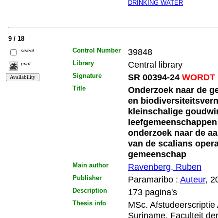
DRINKING WATER
9 / 18
Control Number
39848
select
Library
Central library
print
Signature
SR 00394-24
WORDT 
Title
Onderzoek naar de ge
en biodiversiteitsvern
kleinschalige goudwi
leefgemeenschappen 
onderzoek naar de a
van de scalians oper
gemeenschap
Main author
Ravenberg, Ruben
Publisher
Paramaribo :
Auteur
, 2
Description
173 pagina's
Thesis info
MSc. Afstudeerscriptie
Suriname. Faculteit d