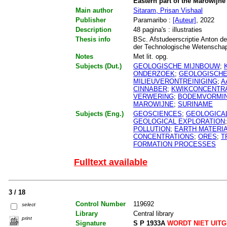
Eastern part of the Marowijn
Main author
Sitaram, Prisan Vishaal
Publisher
Paramaribo :
[Auteur]
, 2022
Description
48 pagina's : illustraties
Thesis info
BSc. Afstudeerscriptie Anton de
der Technologische Wetensch
Notes
Met lit. opg.
Subjects (Dut.)
GEOLOGISCHE MIJNBOUW
;
ONDERZOEK
;
GEOLOGISCHE
MILIEUVERONTREINIGING
;
A
CINNABER
;
KWIKCONCENTR
VERWERING
;
BODEMVORMI
MAROWIJNE
;
SURINAME
Subjects (Eng.)
GEOSCIENCES
;
GEOLOGICAL
GEOLOGICAL EXPLORATION
POLLUTION
;
EARTH MATERI
CONCENTRATIONS
;
ORES
;
T
FORMATION PROCESSES
Fulltext available
3 / 18
Control Number
119692
select
Library
Central library
print
Signature
S P 1933A
WORDT NIET UIT