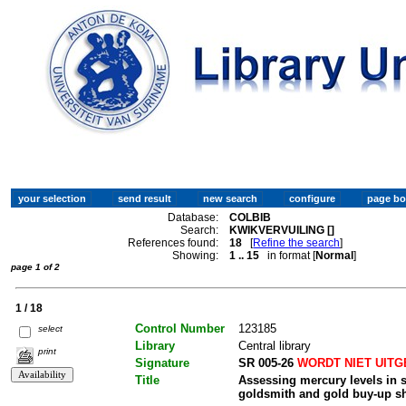
Database:
COLBIB
Search:
KWIKVERVUILING []
References found:
18
[
Refine the search
]
Showing:
1 .. 15
in format [
Normal
]
page 1 of 2
1 / 18
Control Number
123185
select
Library
Central library
print
Signature
SR 005-26
WORDT NIET UIT
Title
Assessing mercury levels in su
goldsmith and gold buy-up sh