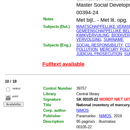
Master Social Develop
00394-24
Notes
Met bijl.. - Met lit. opg.
Subjects (Dut.)
MAATSCHAPPELIJKE VERAN
GEMEENSCHAPPELIJKE BE
KWIKVERVUILING
;
BIODIVER
VERVOLGING
;
SURINAME
Subjects (Eng.)
SOCIAL RESPONSIBILITY
;
C
POLLUTION
;
MERCURY POLL
JUDICIAL PROSECUTION
;
SU
Fulltext available
10 / 18
Control Number
39757
select
Library
Central library
print
Signature
SK 00105-22
WORDT NIET UI
Title
National inventory of mercury
Corp. author
NIMOS
Publisher
Paramaribo :
NIMOS
, 2019
Description
95 pagina's : illustraties
00105-22