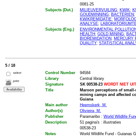
0081-25
Subjects (Dut.)
MILIEUVERVUILING
;
KWIK
;
K
GOUDWINNING
;
BACTERIEN
KWIKREMIDATIE
;
MORFOLOG
ANALYSE
;
LABORATORIUMT
Subjects (Eng.)
ENVIRONMENTAL POLLUTIO
HEALTH
;
GOLD MINING
;
BAC
BIOREMIDATION
;
MERCURY 
QUALITY
;
STATISTICAL ANAL
5 / 18
Control Number
94584
select
Library
Central library
print
Signature
SK 00538-23
WORDT NIET UI
Title
Maroon perceptions of small-s
mining camps and affected c
Guiana
Main author
Heemskerk, M.
Author(s)
Olivieira, M.
Publisher
Paramaribo :
World Wildlife Fun
Description
51 pagina's : illustraties
00538-23
Notes
World Wildlife Fund - Guianas 