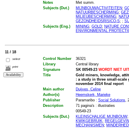
Notes
Met summ.
Subjects (Dut.)
MIJNBOUWACTIVITEITEN
;
G
NATUURBESCHERMING
;
GEZ
MILIEUBESCHERMING
;
NATU
GEZONDHEIDSRISICO-S
;
;
S
Subjects (Eng.)
MINING
;
GOLD
;
NATURE CON
ENVIRONMENTAL PROTECTI
11 / 18
Control Number
36321
select
Library
Central library
print
Signature
SK 00549-23
WORDT NIET UI
Title
Gold miners, knowledge, attit
: a study in three small-scal
november 2014 final report
Main author
Duijves, Celine
Author(s)
Heemskerk, Marieke
Publisher
Paramaribo :
Social Solutions
, 
Description
71 pagina's : illustraties
00549-23
Subjects (Dut.)
KLEINSCHALIGE MIJNBOUW
KWIKGEBRUIK
;
REGELGEVI
MECHANISMEN
;
MINDERHED