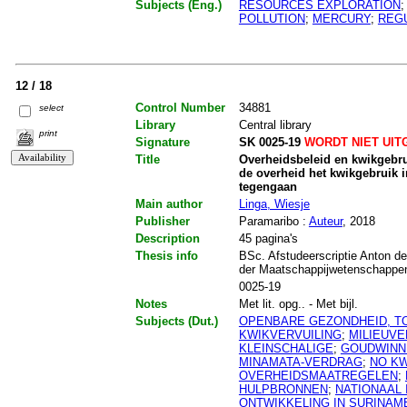
Subjects (Eng.)
RESOURCES EXPLORATION
POLLUTION
;
MERCURY
;
REG
12 / 18
Control Number
34881
select
Library
Central library
print
Signature
SK 0025-19
WORDT NIET UIT
Title
Overheidsbeleid en kwikgebru
de overheid het kwikgebruik 
tegengaan
Main author
Linga, Wiesje
Publisher
Paramaribo :
Auteur
, 2018
Description
45 pagina's
Thesis info
BSc. Afstudeerscriptie Anton de
der Maatschappijwetenschappen.
0025-19
Notes
Met lit. opg.. - Met bijl.
Subjects (Dut.)
OPENBARE GEZONDHEID, TO
KWIKVERVUILING
;
MILIEUVE
KLEINSCHALIGE
;
GOUDWINN
MINAMATA-VERDRAG
;
NO K
OVERHEIDSMAATREGELEN
;
HULPBRONNEN
;
NATIONAAL 
ONTWIKKELING IN SURINAM