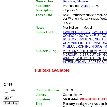
Main author
Bandhoe, Shiwam
Publisher
Paramaribo :
Auteur
, 2025
Description
49 pagina's
Thesis info
BSc. Afstudeerscriptie Anton de
der Wis- en Natuurkundige We
005-26
Notes
Met bibliogr.. - Met bijl.
Subjects (Dut.)
KWIKVERVUILING
;
KWIKGEH
GOUDOPKOOPWINKELS
;
GO
BODEMVERVUILING
;
VOLKS
GEZONDHEID
;
INTERNATION
MILIEUVERONTREINIGING
;
M
Subjects (Eng.)
MERCURY POLLUTION
;
MERC
MERCURY DISTRIBUTION
;
G
WATER
;
SOIL POLLUTION
;
PU
INTERNATIONAL SAFETY S
Fulltext available
2 / 18
Control Number
123159
select
Library
Central library
print
Signature
SR 0044-26
WORDT NIET UIT
Title
Mercury background values in 