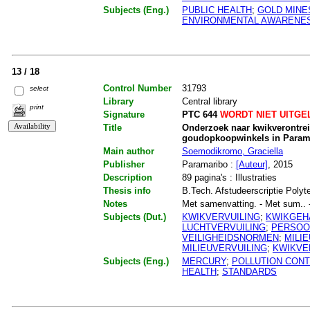
Subjects (Eng.)
PUBLIC HEALTH
;
GOLD MINE
ENVIRONMENTAL AWARENE
13 / 18
Control Number
31793
select
Library
Central library
print
Signature
PTC 644
WORDT NIET UITGE
Title
Onderzoek naar kwikverontre
goudopkoopwinkels in Param
Main author
Soemodikromo, Graciella
Publisher
Paramaribo :
[Auteur]
, 2015
Description
89 pagina's : Illustraties
Thesis info
B.Tech. Afstudeerscriptie Polyt
Notes
Met samenvatting. - Met sum.. - M
Subjects (Dut.)
KWIKVERVUILING
;
KWIKGEH
LUCHTVERVUILING
;
PERSOO
VEILIGHEIDSNORMEN
;
MILI
MILIEUVERVUILING
;
KWIKVE
Subjects (Eng.)
MERCURY
;
POLLUTION CON
HEALTH
;
STANDARDS