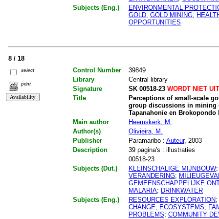
Subjects (Eng.)
ENVIRONMENTAL PROTECTI
GOLD
;
GOLD MINING
;
HEALT
OPPORTUNITIES
8 / 18
Control Number
39849
select
Library
Central library
print
Signature
SK 00518-23
WORDT NIET UI
Title
Perceptions of small-scale go
group discussions in mining
Tapanahonie en Brokopondo 
Main author
Heemskerk, M.
Author(s)
Olivieira, M.
Publisher
Paramaribo :
Auteur
, 2003
Description
39 pagina's : illustraties
00518-23
Subjects (Dut.)
KLEINSCHALIGE MIJNBOUW
VERANDERING
;
MILIEUGEV
GEMEENSCHAPPELIJKE ONT
MALARIA
;
DRINKWATER
Subjects (Eng.)
RESOURCES EXPLORATION
CHANGE
;
ECOSYSTEMS
;
FA
PROBLEMS
;
COMMUNITY DE