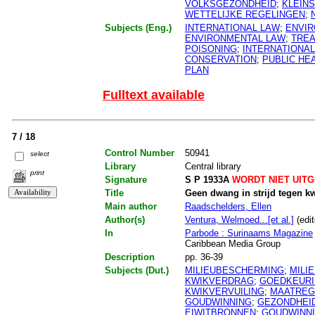
VOLKSGEZONDHEID
;
KLEIN
WETTELIJKE REGELINGEN
;
Subjects (Eng.)
INTERNATIONAL LAW
;
ENVIR
ENVIRONMENTAL LAW
;
TREA
POISONING
;
INTERNATIONA
CONSERVATION
;
PUBLIC HE
PLAN
Fulltext available
7 / 18
Control Number
50941
select
Library
Central library
print
Signature
S P 1933A
WORDT NIET UIT
Title
Geen dwang in strijd tegen kw
Main author
Raadschelders, Ellen
Author(s)
Ventura, Welmoed...[et al.]
(edit
In
Parbode : Surinaams Magazine
Caribbean Media Group
Description
pp. 36-39
Subjects (Dut.)
MILIEUBESCHERMING
;
MILI
KWIKVERDRAG
;
GOEDKEUR
KWIKVERVUILING
;
MAATREG
GOUDWINNING
;
GEZONDHEID
EIWITBRONNEN
;
GOUDWINN