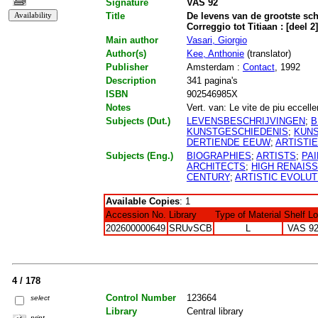
Signature
VAS 92
Title
De levens van de grootste sch
Correggio tot Titiaan : [deel 2]
Main author
Vasari, Giorgio
Author(s)
Kee, Anthonie
(translator)
Publisher
Amsterdam :
Contact
, 1992
Description
341 pagina's
ISBN
902546985X
Notes
Vert. van: Le vite de piu eccellent
Subjects (Dut.)
LEVENSBESCHRIJVINGEN
;
B
KUNSTGESCHIEDENIS
;
KUN
DERTIENDE EEUW
;
ARTISTI
Subjects (Eng.)
BIOGRAPHIES
;
ARTISTS
;
PA
ARCHITECTS
;
HIGH RENAIS
CENTURY
;
ARTISTIC EVOLUT
Available Copies
: 1
Accession No.
Library
Type of Material
Shelf L
202600000649
SRUvSCB
L
VAS 9
4 / 178
Control Number
123664
select
Library
Central library
print