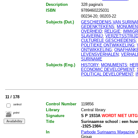
Description
328 pagina's
ISBN
9789460225031
00234-20; 00203-22
Subjects (Dut.)
GESCHIEDENIS VAN SURIN
GEDENKTEKENS
;
MONUMEN
OVERHEID
;
RELIGIE
;
IMMIGR
SLAVERNIJ
;
VERZETSSTRIJ
CULTURELE GESCHIEDENIS
POLITIEKE ONTWIKKELING
;
ONTWIKKELING
;
ONAFHANKE
LEVENSVERHALEN
;
VERHAL
SURINAME
Subjects (Eng.)
HISTORY
;
MONUMENTS
;
HER
ECONOMIC DEVELOPMENT
;
POLITICAL DEVELOPMENT
;
11 / 178
Control Number
119856
select
Library
Central library
print
Signature
S P 1933A
WORDT NIET UIT
Title
Surinaamse school : een huwe
-1925-1984-
In
Parbode Surinaams Magazine
J
Group