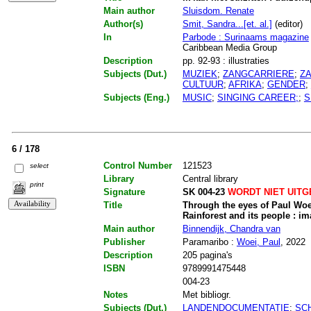
Main author
Sluisdom. Renate
Author(s)
Smit, Sandra...[et. al.]
(editor)
In
Parbode : Surinaams magazine
Caribbean Media Group
Description
pp. 92-93 : illustraties
Subjects (Dut.)
MUZIEK
;
ZANGCARRIERE
;
Z
CULTUUR
;
AFRIKA
;
GENDER
;
Subjects (Eng.)
MUSIC
;
SINGING CAREER;
;
S
6 / 178
Control Number
121523
select
Library
Central library
print
Signature
SK 004-23
WORDT NIET UIT
Title
Through the eyes of Paul Woei
Rainforest and its people : 
Main author
Binnendijk, Chandra van
Publisher
Paramaribo :
Woei, Paul
, 2022
Description
205 pagina's
ISBN
9789991475448
004-23
Notes
Met bibliogr.
Subjects (Dut.)
LANDENDOCUMENTATIE
;
SC