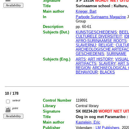
Signature
S P 1933A
WORDT NIET UIT
Title
Surinaamse school : Kulturu
Main author
Krieger, Bart
In
Parbode Surinaams Magazine
J
Group
Description
pp. 60-61
Subjects (Dut.)
KUNSTGESCHIEDENIS
;
BEEL
CULTURELE DIVERSITEIT
;
ID
AFRO-SURINAAMSE ROOTS
;
SLAVERNIJ
;
RELIGIE
;
CULTU
ARCHEOLOGISCHE ARTEFA
GESCHIEDENIS
;
SURINAME
Subjects (Eng.)
ARTS
;
ART HISTORY
;
VISUAL
ARTIFACTS
;
SLAVERY
;
ART 
REGION
;
ARCHAEOLOGICAL 
BEHAVIOUR
;
BLACKS
10 / 178
Control Number
119891
select
Library
Central library
print
Signature
SK 00234-20
WORDT NIET UI
Title
Oog in oog met Paramaribo : 
Main author
Kastelein, Eric
Publisher
Volendam :
LM Publishers
, 202