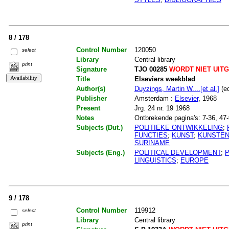
8 / 178
Control Number
120050
select
Library
Central library
print
Signature
TJO 00285
WORDT NIET UIT
Title
Elseviers weekblad
Author(s)
Duyzings, Martin W....[et al.]
(ed
Publisher
Amsterdam :
Elsevier
, 1968
Present
Jrg. 24 nr. 19 1968
Notes
Ontbrekende pagina's: 7-36, 47
Subjects (Dut.)
POLITIEKE ONTWIKKELING
;
FUNCTIES
;
KUNST
;
KUNSTE
SURINAME
Subjects (Eng.)
POLITICAL DEVELOPMENT
;
P
LINGUISTICS
;
EUROPE
9 / 178
Control Number
119912
select
Library
Central library
print