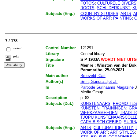
FOTO'S
;
CULTURELE DIVERSI
ROOTS
;
SCHILDERKUNST
;
K
Subjects (Eng.)
COUNTRY STUDIES
;
ARTS
;
A
WORKS OF ART
;
PAINTING
;
C
7 / 178
Control Number
121291
select
Library
Central library
print
Signature
S P 1933A
WORDT NIET UIT
Title
Memre : Winston van der Bok 
Paramaribo, 25-09-2021
Main author
Breeveld, Carl
Author(s)
Smit, Sandra...[et al.]
In
Parbode Surinaams Magazine
J
Media Group
Description
p. 83
Subjects (Dut.)
KUNSTENAARS
;
PROMOTIES
KUNSTEN
;
TRAININGEN
;
GRA
WERKZAAMHEDEN
;
TRADITI
TJOPU KUNSTENAARSCOLLE
CARAIBISCH GEBIED
;
SURI
Subjects (Eng.)
ARTS
;
CULTURAL IDENTITY
;
WORK OF ART
;
ART STYLES
STYLES
;
BIBLIOGRAPHIES