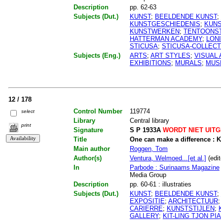
Description
pp. 62-63
Subjects (Dut.)
KUNST
;
BEELDENDE KUNST
;
KUNSTGESCHIEDENIS
;
KUN
KUNSTWERKEN
;
TENTOONS
HATTERMAN ACADEMY
;
LONI
STICUSA
;
STICUSA-COLLECT
Subjects (Eng.)
ARTS
;
ART STYLES
;
VISUAL 
EXHIBITIONS
;
MURALS
;
MUS
12 / 178
Control Number
119774
select
Library
Central library
print
Signature
S P 1933A
WORDT NIET UIT
Title
One can make a difference : K
Main author
Roggen, Tom
Author(s)
Ventura, Welmoed...[et al.]
(edit
In
Parbode : Surinaams Magazine
Media Group
Description
pp. 60-61 : illustraties
Subjects (Dut.)
KUNST
;
BEELDENDE KUNST
;
EXPOSITIE
;
ARCHITECTUUR
CARIERRE
;
KUNSTSTIJLEN
;
GALLERY
;
KIT-LING TJON PIA