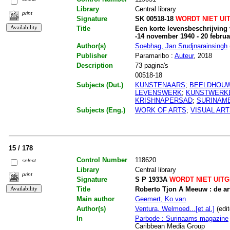
Library
Central library
print
Signature
SK 00518-18
WORDT NIET UI
Title
Een korte levensbeschrijvin
-14 november 1940 - 20 februa
Author(s)
Soebhag, Jan Srudjnarainsingh
Publisher
Paramaribo :
Auteur
, 2018
Description
73 pagina's
00518-18
Subjects (Dut.)
KUNSTENAARS
;
BEELDHOU
LEVENSWERK
;
KUNSTWERK
KRISHNAPERSAD
;
SURINAM
Subjects (Eng.)
WORK OF ARTS
;
VISUAL AR
15 / 178
Control Number
118620
select
Library
Central library
print
Signature
S P 1933A
WORDT NIET UIT
Title
Roberto Tjon A Meeuw : de art
Main author
Geemert, Ko van
Author(s)
Ventura, Welmoed...[et al.]
(edit
In
Parbode : Surinaams magazine
Caribbean Media Group