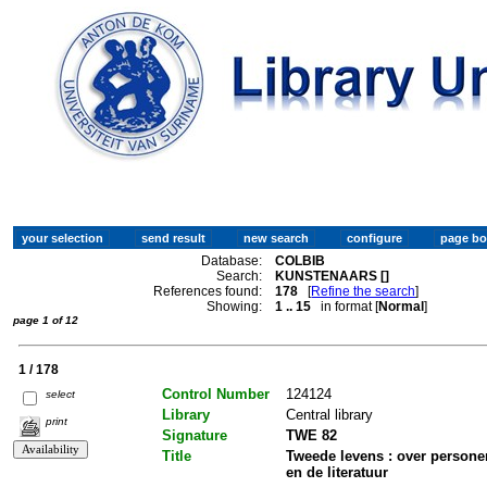
Database:
COLBIB
Search:
KUNSTENAARS []
References found:
178
[
Refine the search
]
Showing:
1 .. 15
in format [
Normal
]
page 1 of 12
1 / 178
Control Number
124124
select
Library
Central library
print
Signature
TWE 82
Title
Tweede levens : over persone
en de literatuur