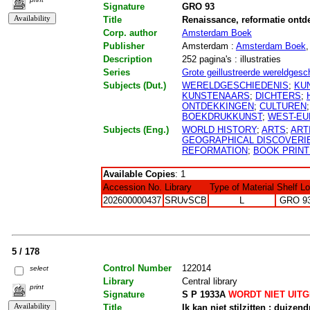
Signature
GRO 93
Title
Renaissance, reformatie ontd
Corp. author
Amsterdam Boek
Publisher
Amsterdam :
Amsterdam Boek
,
Description
252 pagina's : illustraties
Series
Grote geillustreerde wereldgesc
Subjects (Dut.)
WERELDGESCHIEDENIS
;
KU
KUNSTENAARS
;
DICHTERS
;
ONTDEKKINGEN
;
CULTUREN
BOEKDRUKKUNST
;
WEST-EU
Subjects (Eng.)
WORLD HISTORY
;
ARTS
;
ART
GEOGRAPHICAL DISCOVERI
REFORMATION
;
BOOK PRINT
Available Copies
: 1
Accession No.
Library
Type of Material
Shelf L
202600000437
SRUvSCB
L
GRO 9
5 / 178
Control Number
122014
select
Library
Central library
print
Signature
S P 1933A
WORDT NIET UIT
Title
Ik kan niet stilzitten : duizen