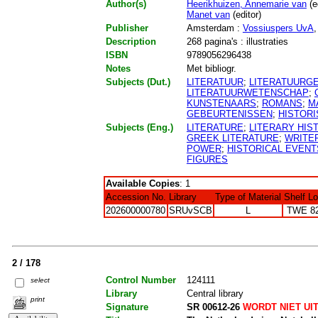
Author(s)
Heerikhuizen, Annemarie van
(e
Manet van
(editor)
Publisher
Amsterdam :
Vossiuspers UvA
,
Description
268 pagina's : illustraties
ISBN
9789056296438
Notes
Met bibliogr.
Subjects (Dut.)
LITERATUUR
;
LITERATUURG
LITERATUURWETENSCHAP
;
KUNSTENAARS
;
ROMANS
;
M
GEBEURTENISSEN
;
HISTORI
Subjects (Eng.)
LITERATURE
;
LITERARY HIS
GREEK LITERATURE
;
WRITE
POWER
;
HISTORICAL EVENT
FIGURES
Available Copies
: 1
Accession No.
Library
Type of Material
Shelf L
202600000780
SRUvSCB
L
TWE 8
2 / 178
Control Number
124111
select
Library
Central library
print
Signature
SR 00612-26
WORDT NIET UI