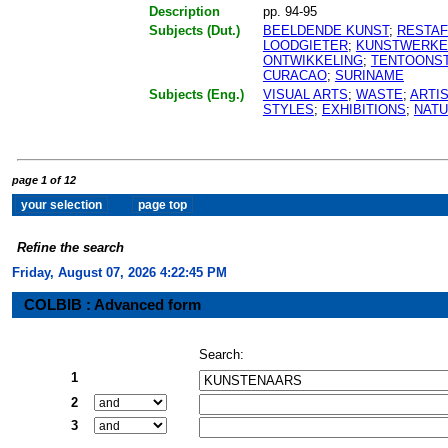
Description
pp. 94-95
Subjects (Dut.)
BEELDENDE KUNST
;
RESTAF
LOODGIETER
;
KUNSTWERKE
ONTWIKKELING
;
TENTOONST
CURACAO
;
SURINAME
Subjects (Eng.)
VISUAL ARTS
;
WASTE
;
ARTI
STYLES
;
EXHIBITIONS
;
NATU
page 1 of 12
Refine the search
Friday, August 07, 2026 4:22:46 PM
COLBIB : Advanced form
Search:
1
2
3