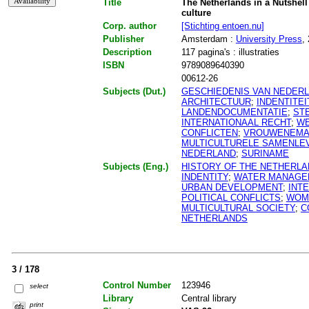
Title
The Netherlands in a Nutshell
culture
Corp. author
[Stichting entoen.nu]
Publisher
Amsterdam :
University Press
,
Description
117 pagina's : illustraties
ISBN
9789089640390
00612-26
Subjects (Dut.)
GESCHIEDENIS VAN NEDER
ARCHITECTUUR
;
INDENTITEI
LANDENDOCUMENTATIE
;
ST
INTERNATIONAAL RECHT
;
W
CONFLICTEN
;
VROUWENEMAN
MULTICULTURELE SAMENLE
NEDERLAND
;
SURINAME
Subjects (Eng.)
HISTORY OF THE NETHERL
INDENTITY
;
WATER MANAGE
URBAN DEVELOPMENT
;
INT
POLITICAL CONFLICTS
;
WOM
MULTICULTURAL SOCIETY
;
C
NETHERLANDS
3 / 178
Control Number
123946
select
Library
Central library
print