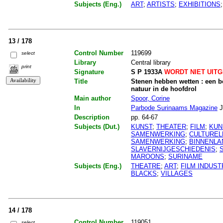
Subjects (Eng.)
ART
;
ARTISTS
;
EXHIBITIONS
13 / 178
Control Number
119699
select
Library
Central library
print
Signature
S P 1933A
WORDT NIET UIT
Title
Stenen hebben wetten : een 
natuur in de hoofdrol
Main author
Spoor, Corine
In
Parbode Surinaams Magazine
J
Description
pp. 64-67
Subjects (Dut.)
KUNST
;
THEATER
;
FILM
;
KUN
SAMENWERKING
;
CULTUREL
SAMENWERKING
;
BINNENLA
SLAVERNIJGESCHIEDENIS
;
MAROONS
;
SURINAME
Subjects (Eng.)
THEATRE
;
ART
;
FILM INDUST
BLACKS
;
VILLAGES
14 / 178
Control Number
119051
select