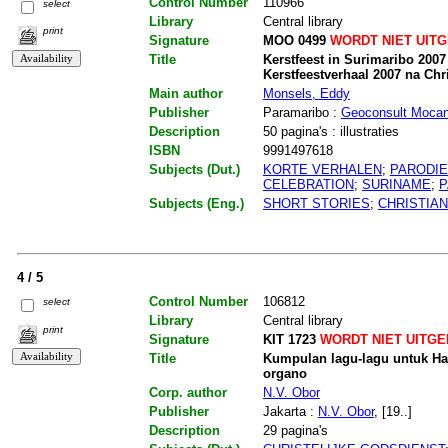
Control Number
110966
select
Library
Central library
print
Signature
MOO 0499
WORDT NIET UIT
Title
Kerstfeest in Surimaribo 2007 
Kerstfeestverhaal 2007 na Chr
Main author
Monsels, Eddy
Publisher
Paramaribo :
Geoconsult Moca
Description
50 pagina's : illustraties
ISBN
9991497618
Subjects (Dut.)
KORTE VERHALEN
;
PARODIE
CELEBRATION
;
SURINAME
;
P
Subjects (Eng.)
SHORT STORIES
;
CHRISTIAN
4 / 5
Control Number
106812
select
Library
Central library
print
Signature
KIT 1723
WORDT NIET UITG
Title
Kumpulan lagu-lagu untuk Har
organo
Corp. author
N.V. Obor
Publisher
Jakarta :
N.V. Obor
, [19..]
Description
29 pagina's