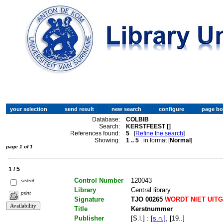
Database:
COLBIB
Search:
KERSTFEEST []
References found:
5
[
Refine the search
]
Showing:
1 .. 5
in format [
Normal
]
page 1 of 1
1 / 5
Control Number
120043
select
Library
Central library
print
Signature
TJO 00265
WORDT NIET UIT
Title
Kerstnummer
Publisher
[S.l.] :
[s.n.]
, [19..]