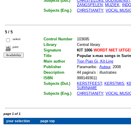
Subjects (Dut.)
CHRISTELIJKE GODSDIENST
ZANGSPELEN
;
MUZIEK
;
IND
Subjects (Eng.)
CHRISTIANITY
;
VOCAL MUSI
5 / 5
Control Number
103695
select
Library
Central library
print
Signature
KIT 1006
WORDT NIET UITG
Title
Popular x-mas songs in Suri
Main author
Tjon Pian Gi, Kit-Ling
Publisher
Paramaribo :
Auteur
, 2008
Description
44 pagina's : illustraties
ISBN
9991493611
Subjects (Dut.)
KERSTFEEST
;
KERSTMIS
;
K
SURINAME
Subjects (Eng.)
CHRISTIANITY
;
VOCAL MUSI
page 1 of 1