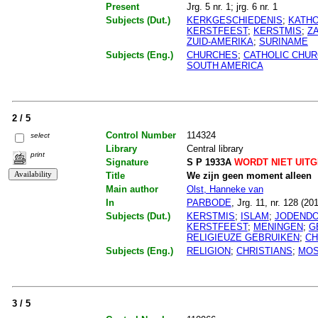
Present
Jrg. 5 nr. 1; jrg. 6 nr. 1
Subjects (Dut.)
KERKGESCHIEDENIS
;
KATHO
KERSTFEEST
;
KERSTMIS
;
Z
ZUID-AMERIKA
;
SURINAME
Subjects (Eng.)
CHURCHES
;
CATHOLIC CHU
SOUTH AMERICA
2 / 5
Control Number
114324
select
Library
Central library
print
Signature
S P 1933A
WORDT NIET UIT
Title
We zijn geen moment alleen
Main author
Olst, Hanneke van
In
PARBODE
, Jrg. 11, nr. 128 (20
Subjects (Dut.)
KERSTMIS
;
ISLAM
;
JODEND
KERSTFEEST
;
MENINGEN
;
G
RELIGIEUZE GEBRUIKEN
;
CH
Subjects (Eng.)
RELIGION
;
CHRISTIANS
;
MO
3 / 5