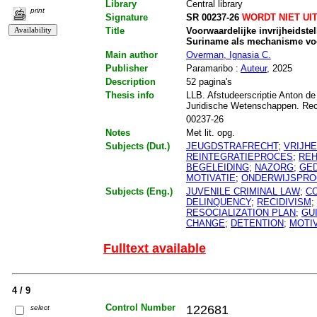
Library
Central library
print
Signature
SR 00237-26
WORDT NIET UI
Title
Voorwaardelijke invrijheidste
Suriname als mechanisme voor
Main author
Overman, Ignasia C.
Publisher
Paramaribo :
Auteur
, 2025
Description
52 pagina's
Thesis info
LLB. Afstudeerscriptie Anton de
Juridische Wetenschappen. Re
00237-26
Notes
Met lit. opg.
Subjects (Dut.)
JEUGDSTRAFRECHT
;
VRIJH
REINTEGRATIEPROCES
;
REH
BEGELEIDING
;
NAZORG
;
GE
MOTIVATIE
;
ONDERWIJSPRO
Subjects (Eng.)
JUVENILE CRIMINAL LAW
;
CO
DELINQUENCY
;
RECIDIVISM
;
RESOCIALIZATION PLAN
;
GU
CHANGE
;
DETENTION
;
MOTI
Fulltext available
4 / 9
Control Number
122681
select