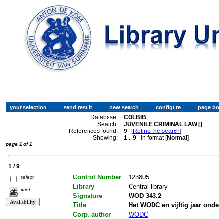
Database:
COLBIB
Search:
JUVENILE CRIMINAL LAW []
References found:
9
[
Refine the search
]
Showing:
1 .. 9
in format [
Normal
]
page 1 of 1
1 / 9
Control Number
123805
select
Library
Central library
print
Signature
WOD 343.2
Title
Het WODC en vijftig jaar ond
Corp. author
WODC