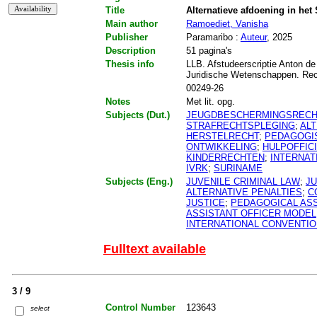
Title
Alternatieve afdoening in het
Main author
Ramoediet, Vanisha
Publisher
Paramaribo :
Auteur
, 2025
Description
51 pagina's
Thesis info
LLB. Afstudeerscriptie Anton de
Juridische Wetenschappen. Re
00249-26
Notes
Met lit. opg.
Subjects (Dut.)
JEUGDBESCHERMINGSRECH
STRAFRECHTSPLEGING
;
AL
HERSTELRECHT
;
PEDAGOGI
ONTWIKKELING
;
HULPOFFIC
KINDERRECHTEN
;
INTERNAT
IVRK
;
SURINAME
Subjects (Eng.)
JUVENILE CRIMINAL LAW
;
JU
ALTERNATIVE PENALTIES
;
C
JUSTICE
;
PEDAGOGICAL AS
ASSISTANT OFFICER MODEL
INTERNATIONAL CONVENTION
Fulltext available
3 / 9
Control Number
123643
select