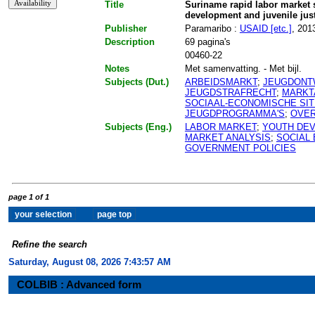
Title
Suriname rapid labor market 
development and juvenile jus
Publisher
Paramaribo :
USAID [etc.]
, 201
Description
69 pagina's
00460-22
Notes
Met samenvatting. - Met bijl.
Subjects (Dut.)
ARBEIDSMARKT
;
JEUGDONT
JEUGDSTRAFRECHT
;
MARKT
SOCIAAL-ECONOMISCHE SIT
JEUGDPROGRAMMA'S
;
OVER
Subjects (Eng.)
LABOR MARKET
;
YOUTH DE
MARKET ANALYSIS
;
SOCIAL 
GOVERNMENT POLICIES
page 1 of 1
Refine the search
Saturday, August 08, 2026 7:43:58 AM
COLBIB : Advanced form