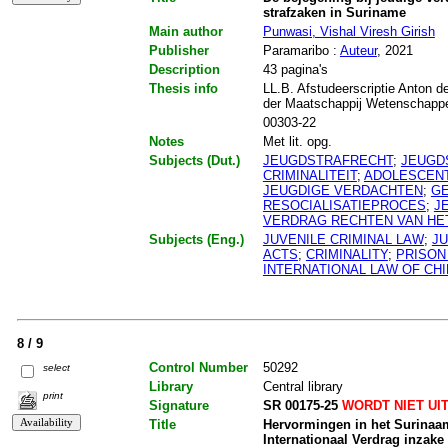
strafzaken in Suriname
Main author
Punwasi, Vishal Viresh Girish
Publisher
Paramaribo :
Auteur
, 2021
Description
43 pagina's
Thesis info
LL.B. Afstudeerscriptie Anton d
der Maatschappij Wetenschapp
00303-22
Notes
Met lit. opg.
Subjects (Dut.)
JEUGDSTRAFRECHT
;
JEUGD
CRIMINALITEIT
;
ADOLESCEN
JEUGDIGE VERDACHTEN
;
G
RESOCIALISATIEPROCES
;
J
VERDRAG RECHTEN VAN HET
Subjects (Eng.)
JUVENILE CRIMINAL LAW
;
JU
ACTS
;
CRIMINALITY
;
PRISON
INTERNATIONAL LAW OF CHI
8 / 9
Control Number
50292
select
Library
Central library
print
Signature
SR 00175-25
WORDT NIET UI
Title
Hervormingen in het Surinaam
Internationaal Verdrag inzake