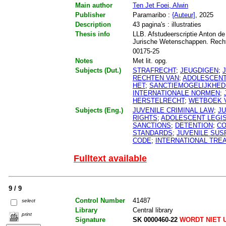
Main author
Ten Jet Foei, Alwin
Publisher
Paramaribo :
{Auteur]
, 2025
Description
43 pagina's : illustraties
Thesis info
LLB. Afstudeerscriptie Anton de
Jurische Wetenschappen. Rech
00175-25
Notes
Met lit. opg.
Subjects (Dut.)
STRAFRECHT
;
JEUGDIGEN
;
RECHTEN VAN
;
ADOLESCEN
HET
;
SANCTIEMOGELIJKHED
INTERNATIONALE NORMEN
;
HERSTELRECHT
;
WETBOEK 
Subjects (Eng.)
JUVENILE CRIMINAL LAW
;
JU
RIGHTS
;
ADOLESCENT LEGIS
SANCTIONS
;
DETENTION
;
CO
STANDARDS
;
JUVENILE SUS
CODE
;
INTERNATIONAL TREA
Fulltext available
9 / 9
Control Number
41487
select
Library
Central library
print
Signature
SK 0000460-22
WORDT NIET 