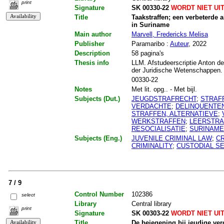
print
Signature
SK 00330-22
WORDT NIET UI
Title
Taakstraffen; een verbeterde a
in Suriname
Main author
Marvell, Fredericks Melisa
Publisher
Paramaribo :
Auteur
, 2022
Description
58 pagina's
Thesis info
LLM. Afstudeerscriptie Anton de
der Juridische Wetenschappen.
00330-22
Notes
Met lit. opg.. - Met bijl.
Subjects (Dut.)
JEUGDSTRAFRECHT
;
STRAF
VERDACHTE
;
DELINQUENTE
STRAFFEN, ALTERNATIEVE
;
WERKSTRAFFEN
;
LEERSTRA
RESOCIALISATIE
;
SURINAME
Subjects (Eng.)
JUVENILE CRIMINAL LAW
;
CR
CRIMINALITY
;
CUSTODIAL S
7 / 9
Control Number
102386
select
Library
Central library
print
Signature
SK 00303-22
WORDT NIET UI
Title
De bejegening bij jeudige verd