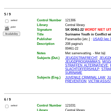
5 / 9
Control Number
121306
select
Library
Central library
print
Signature
SK 00461-22
WORDT NIET UI
Title
Suriname Youth in Conflict w
Publisher
Paramaribo [etc.] :
USAID [etc.
Description
208 pagina's
00461-22
Notes
Met samenvatting. - Met bijl.
Subjects (Dut.)
JEUGDSTRAFRECHT
;
JEUGDC
JEUGDPROGRAMMA'S
;
MISD
STRAFFEN, ALTERNATIEVE
;
SLACHTOFFERSHULP
;
STRA
SURINAME
Subjects (Eng.)
JUVENILE CRIMINAL LAW
;
JU
PREVENTION
;
VICTIM ASSI
6 / 9
Control Number
121031
select
Library
Central library