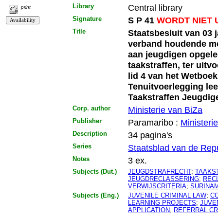
Library
Central library
print
Signature
S P 41
WORDT NIET 
Title
Staatsbesluit van 03 
verband houdende met
aan jeugdigen opgele
taakstraffen, ter uitv
lid 4 van het Wetboek
Tenuitvoerlegging lee
Taakstraffen Jeugdig
Corp. author
Ministerie van BiZa
Publisher
Paramaribo :
Ministeri
Description
34 pagina's
Series
Staatsblad van de Rep
Notes
3 ex.
Subjects (Dut.)
JEUGDSTRAFRECHT
;
TAAKS
JEUGDRECLASSERING
;
REC
VERWIJSCRITERIA
;
SURINA
Subjects (Eng.)
JUVENILE CRIMINAL LAW
;
C
LEARNING PROJECTS
;
JUVE
APPLICATION
;
REFERRAL CR