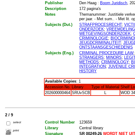
Publisher
Den Haag :
Boom Juridisch
, 20
Description
172 pagina's
Notes
Themanummer: Justitiele verkenni
per jaar. - Met sum.. - Met lit. o
Subjects (Dut.)
STRAFPROCESRECHT
;
VICT
ONDERZOEK
;
VREEMDELIN
WETGEVINGSONDERZOEK
;
CRIMINOLOGIE
;
BIOCRIMINO
JEUGDCRIMINALITEIT
;
JEUG
ONTSTAANSGESCHIEDENIS
Subjects (Eng.)
CRIMINAL PROCEDURE LAW
STRANGERS
;
MINORS
;
LEGI
METHODS
;
CRIMINOLOGY
;
B
INTEGRATION
;
JUVENILE CR
HISTORY
Available Copies
: 1
Accession No.
Library
Type of Material
Shelf L
202600000464
SRUvSCB
L
WOD 34
2 / 9
Control Number
123659
select
Library
Central library
print
Signature
SR 00249-26
WORDT NIET UI