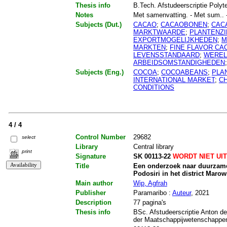
Thesis info
B.Tech. Afstudeerscriptie Polyte
Notes
Met samenvatting. - Met sum.. - 
Subjects (Dut.)
CACAO
;
CACAOBONEN
;
CAC
MARKTWAARDE
;
PLANTENZ
EXPORTMOGELIJKHEDEN
;
M
MARKTEN
;
FINE FLAVOR CA
LEVENSSTANDAARD
;
WEREL
ARBEIDSOMSTANDIGHEDEN
Subjects (Eng.)
COCOA
;
COCOABEANS
;
PLA
INTERNATIONAL MARKET
;
C
CONDITIONS
4 / 4
Control Number
29682
select
Library
Central library
print
Signature
SK 00113-22
WORDT NIET UI
Title
Een onderzoek naar duurzame
Podosiri in het district Marow
Main author
Wip, Agfrah
Publisher
Paramaribo :
Auteur
, 2021
Description
77 pagina's
Thesis info
BSc. Afstudeerscriptie Anton de
der Maatschappijwetenschappen