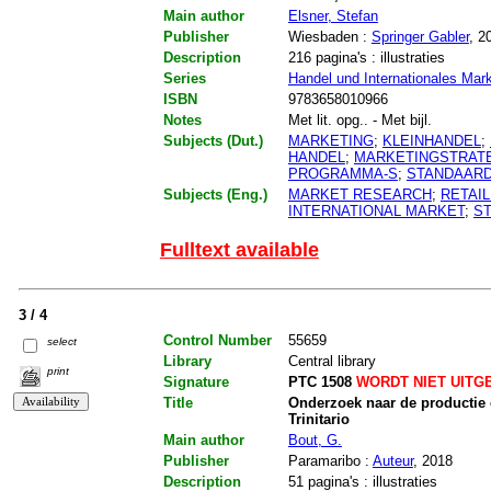
Main author
Elsner, Stefan
Publisher
Wiesbaden :
Springer Gabler
, 2
Description
216 pagina's : illustraties
Series
Handel und Internationales Mark
ISBN
9783658010966
Notes
Met lit. opg.. - Met bijl.
Subjects (Dut.)
MARKETING
;
KLEINHANDEL
;
HANDEL
;
MARKETINGSTRAT
PROGRAMMA-S
;
STANDAARD
Subjects (Eng.)
MARKET RESEARCH
;
RETAI
INTERNATIONAL MARKET
;
S
Fulltext available
3 / 4
Control Number
55659
select
Library
Central library
print
Signature
PTC 1508
WORDT NIET UITG
Title
Onderzoek naar de productie 
Trinitario
Main author
Bout, G.
Publisher
Paramaribo :
Auteur
, 2018
Description
51 pagina's : illustraties