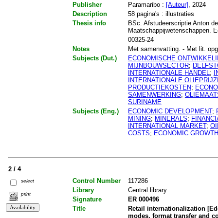
Publisher
Paramaribo :
[Auteur]
, 2024
Description
58 pagina's : illustraties
Thesis info
BSc. Afstudeerscriptie Anton de
Maatschappijwetenschappen. 
00325-24
Notes
Met samenvatting. - Met lit. opg.
Subjects (Dut.)
ECONOMISCHE ONTWIKKEL
MIJNBOUWSECTOR
;
DELFST
INTERNATIONALE HANDEL
;
I
INTERNATIONALE OLIEPRIJ
PRODUCTIEKOSTEN
;
ECONO
SAMENWERKING
;
OLIEMAAT
SURINAME
Subjects (Eng.)
ECONOMIC DEVELOPMENT
;
MINING
;
MINERALS
;
FINANCI
INTERNATIONAL MARKET
;
OI
COSTS
;
ECONOMIC GROWT
2 / 4
Control Number
117286
select
Library
Central library
print
Signature
ER 000496
Title
Retail internationalization [E
modes, format transfer and coor