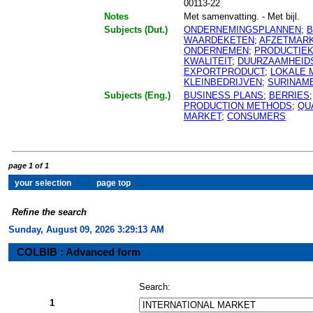
00113-22
Notes
Met samenvatting. - Met bijl.
Subjects (Dut.)
ONDERNEMINGSPLANNEN
;
B
WAARDEKETEN
;
AFZETMAR
ONDERNEMEN
;
PRODUCTIE
KWALITEIT
;
DUURZAAMHEID
EXPORTPRODUCT
;
LOKALE 
KLEINBEDRIJVEN
;
SURINAM
Subjects (Eng.)
BUSINESS PLANS
;
BERRIES
PRODUCTION METHODS
;
QU
MARKET
;
CONSUMERS
page 1 of 1
Refine the search
Sunday, August 09, 2026 3:29:13 AM
COLBIB : Advanced form
Search:
1