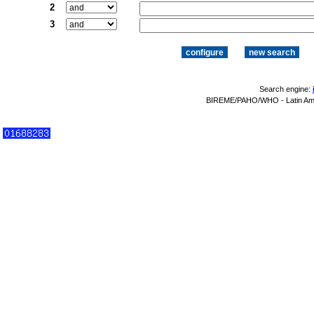
2
3
Search engine:
BIREME/PAHO/WHO - Latin Amer