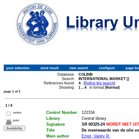
Database:
COLBIB
Search:
INTERNATIONAL MARKET []
References found:
4
[
Refine the search
]
Showing:
1 .. 4
in format [
Normal
]
page 1 of 1
1 / 4
Control Number
122334
select
Library
Central library
print
Signature
SR 00325-24
WORDT NIET UI
Title
De meerwaarde van de olie v
Main author
Ernst, Vanity R.