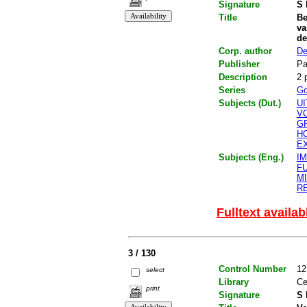
Signature
S 
Title
Be
va
de
Corp. author
De
Publisher
Pa
Description
2 
Series
Go
Subjects (Dut.)
U
V
G
H
E
Subjects (Eng.)
I
F
M
R
Fulltext availab
3 / 130
Control Number
12
select
Library
Ce
print
Signature
S 