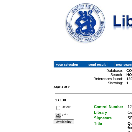
Database:
CO
Search:
HO
References found:
13
Showing:
1 .
page 1 of 9
1 / 130
Control Number
12
select
Library
Ce
print
Signature
SR
Title
Qu
fe