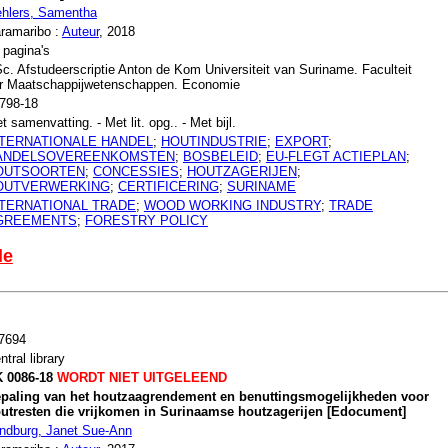
hlers, Samentha
ramaribo :
Auteur
, 2018
 pagina's
c. Afstudeerscriptie Anton de Kom Universiteit van Suriname. Faculteit
r Maatschappijwetenschappen. Economie
798-18
t samenvatting. - Met lit. opg.. - Met bijl.
NTERNATIONALE HANDEL
;
HOUTINDUSTRIE
;
EXPORT
;
ANDELSOVEREENKOMSTEN
;
BOSBELEID
;
EU-FLEGT ACTIEPLAN
;
OUTSOORTEN
;
CONCESSIES
;
HOUTZAGERIJEN
;
OUTVERWERKING
;
CERTIFICERING
;
SURINAME
NTERNATIONAL TRADE
;
WOOD WORKING INDUSTRY
;
TRADE
GREEMENTS
;
FORESTRY POLICY
le
7694
ntral library
 0086-18
WORDT NIET UITGELEEND
paling van het houtzaagrendement en benuttingsmogelijkheden voor
utresten die vrijkomen in Surinaamse houtzagerijen [Edocument]
ndburg, Janet Sue-Ann