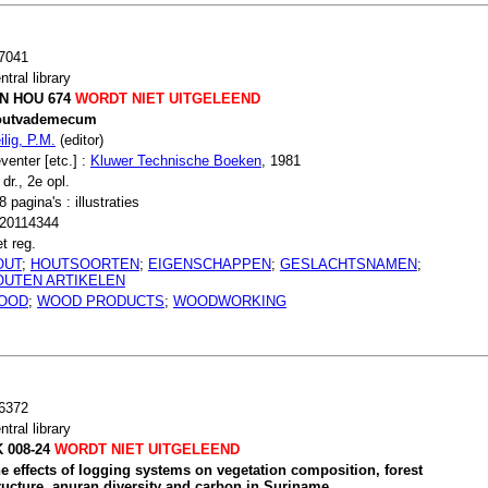
7041
ntral library
N HOU 674
WORDT NIET UITGELEEND
outvademecum
ilig, P.M.
(editor)
venter [etc.] :
Kluwer Technische Boeken
, 1981
 dr., 2e opl.
8 pagina's : illustraties
20114344
t reg.
OUT
;
HOUTSOORTEN
;
EIGENSCHAPPEN
;
GESLACHTSNAMEN
;
OUTEN ARTIKELEN
OOD
;
WOOD PRODUCTS
;
WOODWORKING
6372
ntral library
 008-24
WORDT NIET UITGELEEND
e effects of logging systems on vegetation composition, forest
ructure, anuran diversity and carbon in Suriname