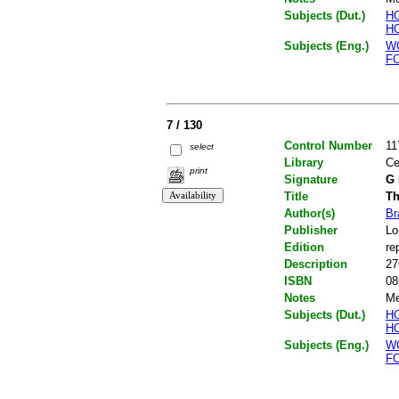
Subjects (Dut.)
H
H
Subjects (Eng.)
W
F
7 / 130
Control Number
11
select
Library
Ce
print
Signature
G 
Title
Th
Author(s)
Br
Publisher
Lo
Edition
rep
Description
27
ISBN
08
Notes
Me
Subjects (Dut.)
H
H
Subjects (Eng.)
W
F