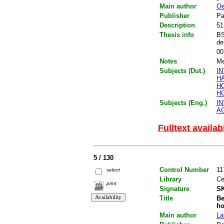
Main author
Oe
Publisher
Pa
Description
51
Thesis info
BS
de
00
Notes
Me
Subjects (Dut.)
I
H
H
H
Subjects (Eng.)
I
A
Fulltext availab
5 / 130
Control Number
11
select
Library
Ce
print
Signature
SK
Title
Be
ho
Main author
La