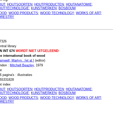
OUT
;
HOUTSOORTEN
;
HOUTPRODUCTEN
;
HOUTANATOMIE
;
OUTTECHNOLOGIE
;
KUNSTWERKEN
;
BOSBOUW
OOD
;
WOOD PRODUCTS
;
WOOD TECHNOLOGY
;
WORKS OF ART
;
ORESTRY
7326
ntral library
N INT 674
WORDT NIET UITGELEEND
e international book of wood
amwell, Martyn...[et al.]
(editor)
ndon :
Mitchell Beazley
, 1979
r.
6 pagina's : illustraties
55331828
t index
OUT
;
HOUTSOORTEN
;
HOUTPRODUCTEN
;
HOUTANATOMIE
;
OUTTECHNOLOGIE
;
KUNSTWERKEN
;
BOSBOUW
OOD
;
WOOD PRODUCTS
;
WOOD TECHNOLOGY
;
WORKS OF ART
;
ORESTRY