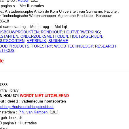
ramaribo :
Auteur
, 2017
 pagina-s. - Met illustraties
c. Afstudeerscriptie Anton de Kom Universiteit van Suriname. Faculteit
r Technologische Wetenschappen. Agrarische Productie - Bosbouw
86-18
t samenvatting. - Met lit. opg.. - Met bijl.
OSBOUWPRODUKTEN
;
RONDHOUT
;
HOUTVERWERKING
;
ESTANTEN
;
ONDERZOEKSMETHODEN
;
HOUTZAGERIJEN
;
OUTSOORTEN
;
VERBRUIK
;
SURINAME
OOD PRODUCTS
;
FORESTRY
;
WOOD TECHNOLOGY
;
RESEARCH
ETHODS
le
7333
ntral library
N HOU 674
WORDT NIET UITGELEEND
ut : deel 1 : vademecum houtsoorten
ichting Houtvoorlichtingsinstituut
sterdam :
P.N. van Kampen
, [19..]
 geh. herz. dr.
0 pagina's : illustraties
t reg.