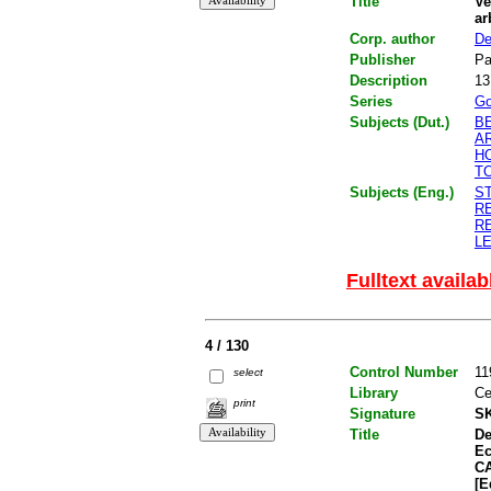
Title
Ve
ar
Corp. author
De
Publisher
Pa
Description
13
Series
Go
Subjects (Dut.)
B
A
H
T
Subjects (Eng.)
S
R
R
L
Fulltext availab
4 / 130
Control Number
11
select
Library
Ce
print
Signature
SK
Title
De
Ec
CA
[E