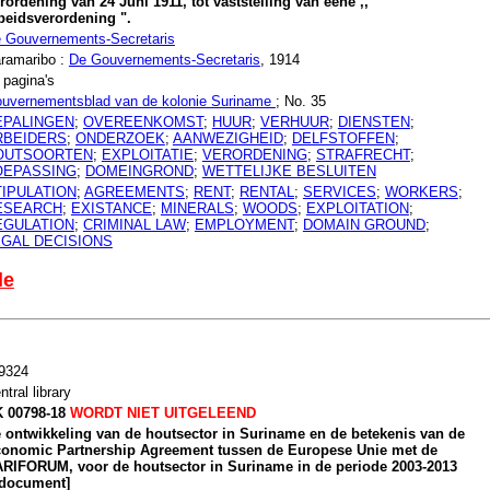
rordening van 24 Juni 1911, tot vaststelling van eene ,,
beidsverordening ".
 Gouvernements-Secretaris
ramaribo :
De Gouvernements-Secretaris
, 1914
 pagina's
uvernementsblad van de kolonie Suriname
; No. 35
EPALINGEN
;
OVEREENKOMST
;
HUUR
;
VERHUUR
;
DIENSTEN
;
RBEIDERS
;
ONDERZOEK
;
AANWEZIGHEID
;
DELFSTOFFEN
;
OUTSOORTEN
;
EXPLOITATIE
;
VERORDENING
;
STRAFRECHT
;
OEPASSING
;
DOMEINGROND
;
WETTELIJKE BESLUITEN
TIPULATION
;
AGREEMENTS
;
RENT
;
RENTAL
;
SERVICES
;
WORKERS
;
ESEARCH
;
EXISTANCE
;
MINERALS
;
WOODS
;
EXPLOITATION
;
EGULATION
;
CRIMINAL LAW
;
EMPLOYMENT
;
DOMAIN GROUND
;
EGAL DECISIONS
le
9324
ntral library
 00798-18
WORDT NIET UITGELEEND
 ontwikkeling van de houtsector in Suriname en de betekenis van de
onomic Partnership Agreement tussen de Europese Unie met de
RIFORUM, voor de houtsector in Suriname in de periode 2003-2013
document]