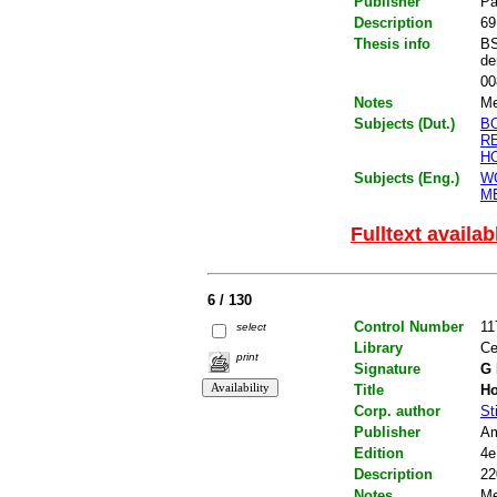
Publisher
Pa
Description
69
Thesis info
BS
de
00
Notes
Me
Subjects (Dut.)
B
R
H
Subjects (Eng.)
W
M
Fulltext availab
6 / 130
Control Number
11
select
Library
Ce
print
Signature
G 
Title
Ho
Corp. author
St
Publisher
Am
Edition
4e
Description
22
Notes
Me