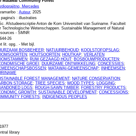
e Matawai Community Forest
rdjoprajitno, Mercedes
ramaribo :
Auteur
, 2025
 pagina's : illustraties
c. Afstudeerscriptie Anton de Kom Universiteit van Suriname. Faculteit
r Technologische Wetenschappen. Sustainable Management of Natural
sources - SMNR
644-26
t lit. opg.. - Met bijl.
UURZAAM BOSBEHEER
;
NATUURBEHOUD
;
KOOLSTOFOPSLAG
;
OOMSOORTEN
;
HOUTSOORTEN
;
HOUTKAP
;
VERLATEN
OOMSTAMMEN
;
RUW GEZAAGD HOUT
;
BOSBOUWPRODUCTEN
;
CONOMISCHE GROEI
;
DUURZAME ONTWIKKELING
;
CONCESSIES
;
EMEENSCHAPSBOSSEN
;
MATAWAI-GEMEENSCHAP
;
INHEEMSEN
;
URINAME
USTAINABLE FOREST MANAGEMENT
;
NATURE CONSERVATION
;
ARBON STORAGE
;
TREE SPECIES
;
WOOD TYPES
;
LOGGING
;
BANDONED LOGS
;
ROUGH-SAWN TIMBER
;
FORESTRY PRODUCTS
;
CONOMIC GROWTH
;
SUSTAINABLE DEVELOPMENT
;
CONCESSIONS
;
OMMUNITY FORESTS
;
INDIGENOUS PEOPLES
1977
ntral library