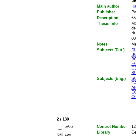
th
Main author
Ha
Publisher
Pa
Description
65
Thesis info
MS
de
Re
00
Notes
Me
Subjects (Dut.)
D
B
B
E
G
S
Subjects (Eng.)
S
C
A
E
C
2 / 130
Control Number
12
select
Library
Ce
print