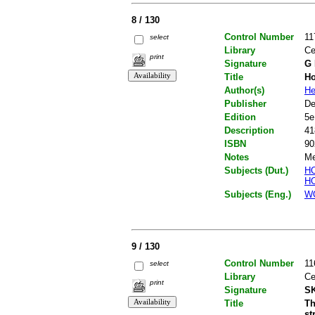
8 / 130
Control Number
11
select
Library
Ce
print
Signature
G 
Title
H
Author(s)
He
Publisher
De
Edition
5e
Description
41
ISBN
90
Notes
Me
Subjects (Dut.)
H
H
Subjects (Eng.)
W
9 / 130
Control Number
11
select
Library
Ce
print
Signature
SK
Title
Th
st