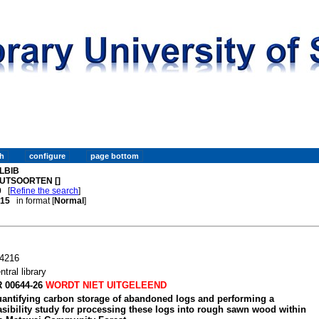
LBIB
UTSOORTEN []
0
[
Refine the search
]
. 15
in format [
Normal
]
4216
ntral library
 00644-26
WORDT NIET UITGELEEND
antifying carbon storage of abandoned logs and performing a
asibility study for processing these logs into rough sawn wood within