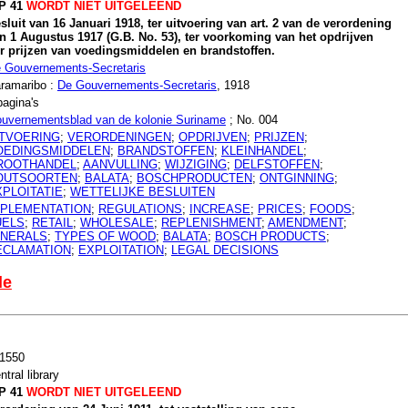
P 41
WORDT NIET UITGELEEND
sluit van 16 Januari 1918, ter uitvoering van art. 2 van de verordening
n 1 Augustus 1917 (G.B. No. 53), ter voorkoming van het opdrijven
r prijzen van voedingsmiddelen en brandstoffen.
 Gouvernements-Secretaris
ramaribo :
De Gouvernements-Secretaris
, 1918
pagina's
uvernementsblad van de kolonie Suriname
; No. 004
ITVOERING
;
VERORDENINGEN
;
OPDRIJVEN
;
PRIJZEN
;
OEDINGSMIDDELEN
;
BRANDSTOFFEN
;
KLEINHANDEL
;
ROOTHANDEL
;
AANVULLING
;
WIJZIGING
;
DELFSTOFFEN
;
OUTSOORTEN
;
BALATA
;
BOSCHPRODUCTEN
;
ONTGINNING
;
XPLOITATIE
;
WETTELIJKE BESLUITEN
MPLEMENTATION
;
REGULATIONS
;
INCREASE
;
PRICES
;
FOODS
;
UELS
;
RETAIL
;
WHOLESALE
;
REPLENISHMENT
;
AMENDMENT
;
INERALS
;
TYPES OF WOOD
;
BALATA
;
BOSCH PRODUCTS
;
ECLAMATION
;
EXPLOITATION
;
LEGAL DECISIONS
le
1550
ntral library
P 41
WORDT NIET UITGELEEND