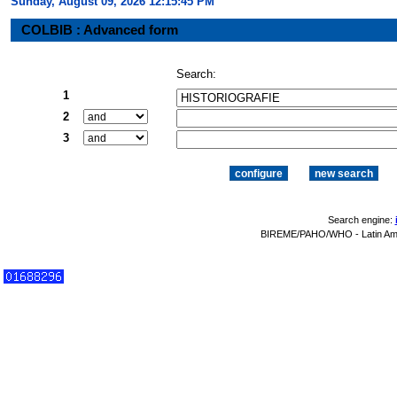
Sunday, August 09, 2026 12:15:46 PM
COLBIB : Advanced form
Search:
1
2
3
Search engine:
BIREME/PAHO/WHO - Latin Amer