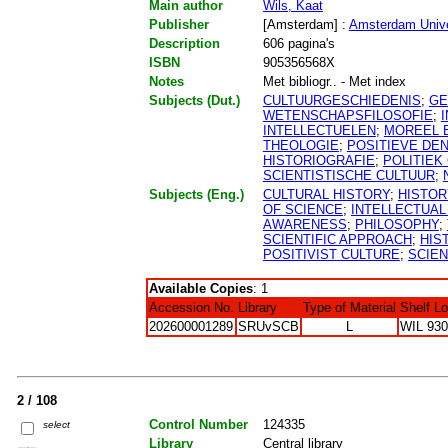
Main author
Wils, Kaat
Publisher
[Amsterdam] :
Amsterdam Unive
Description
606 pagina's
ISBN
905356568X
Notes
Met bibliogr.. - Met index
Subjects (Dut.)
CULTUURGESCHIEDENIS
;
GE
WETENSCHAPSFILOSOFIE
;
INTELLECTUELEN
;
MOREEL 
THEOLOGIE
;
POSITIEVE DE
HISTORIOGRAFIE
;
POLITIEK
SCIENTISTISCHE CULTUUR
;
Subjects (Eng.)
CULTURAL HISTORY
;
HISTOR
OF SCIENCE
;
INTELLECTUAL
AWARENESS
;
PHILOSOPHY
;
SCIENTIFIC APPROACH
;
HIS
POSITIVIST CULTURE
;
SCIEN
Available Copies
: 1
Accession No.
Library
Type of Material
Shelf L
202600001289
SRUvSCB
L
WIL 930
2 / 108
Control Number
124335
select
Library
Central library