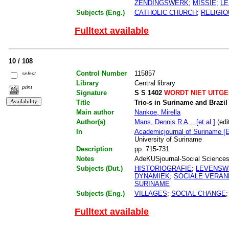
ZENDINGSWERK
;
MISSIE
;
L
Subjects (Eng.)
CATHOLIC CHURCH
;
RELIGIO
Fulltext available
10 / 108
Control Number
115857
select
Library
Central library
print
Signature
S S 1402
WORDT NIET UITG
Title
Trio-s in Suriname and Brazil 
Main author
Nankoe, Mirella
Author(s)
Mans, Dennis R A....[et al.]
(edi
In
Academicjournal of Suriname [E
University of Suriname
Description
pp. 715-731
Notes
AdeKUSjournal-Social Sciences. 
Subjects (Dut.)
HISTORIOGRAFIE
;
LEVENSW
DYNAMIEK
;
SOCIALE VERAN
SURINAME
Subjects (Eng.)
VILLAGES
;
SOCIAL CHANGE
Fulltext available