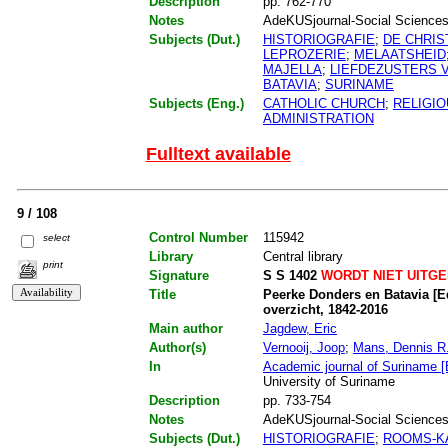
Description
pp. 762-770
Notes
AdeKUSjournal-Social Sciences. 
Subjects (Dut.)
HISTORIOGRAFIE
;
DE CHRIS
LEPROZERIE
;
MELAATSHEID
MAJELLA
;
LIEFDEZUSTERS 
BATAVIA
;
SURINAME
Subjects (Eng.)
CATHOLIC CHURCH
;
RELIGIO
ADMINISTRATION
Fulltext available
9 / 108
Control Number
115942
select
Library
Central library
print
Signature
S S 1402
WORDT NIET UITG
Title
Peerke Donders en Batavia [E
overzicht, 1842-2016
Main author
Jagdew, Eric
Author(s)
Vernooij, Joop
;
Mans, Dennis R.A
In
Academic journal of Suriname [
University of Suriname
Description
pp. 733-754
Notes
AdeKUSjournal-Social Sciences. 
Subjects (Dut.)
HISTORIOGRAFIE
;
ROOMS-K