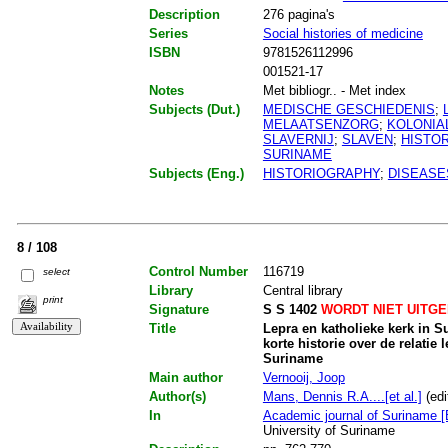
Description
276 pagina's
Series
Social histories of medicine
ISBN
9781526112996
001521-17
Notes
Met bibliogr.. - Met index
Subjects (Dut.)
MEDISCHE GESCHIEDENIS
;
MELAATSENZORG
;
KOLONIA
SLAVERNIJ
;
SLAVEN
;
HISTO
SURINAME
Subjects (Eng.)
HISTORIOGRAPHY
;
DISEASE
8 / 108
Control Number
116719
select
Library
Central library
print
Signature
S S 1402
WORDT NIET UITG
Title
Lepra en katholieke kerk in 
korte historie over de relatie
Suriname
Main author
Vernooij, Joop
Author(s)
Mans, Dennis R.A....[et al.]
(edi
In
Academic journal of Suriname [
University of Suriname