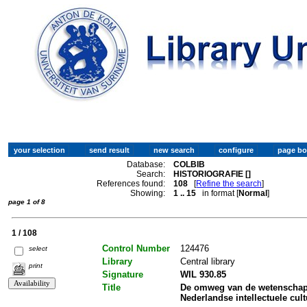
Database:
COLBIB
Search:
HISTORIOGRAFIE []
References found:
108
[
Refine the search
]
Showing:
1 .. 15
in format [
Normal
]
page 1 of 8
1 / 108
Control Number
124476
select
Library
Central library
print
Signature
WIL 930.85
Title
De omweg van de wetenschap :
Nederlandse intellectuele cult