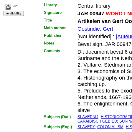
Library
Central library
print
Signature
JAR 00947
WORDT NI
Title
Artikelen van Gert Oo
Main author
Oostindie, Gert
Publisher
[Not identified] :
[Auteu
Notes
Bevat sign. JAR 00947
Contents
Dit document bevat 6 ar
Suriname and the Nethe
2. Voltaire, Stedman a
3. The economics of Su
4. Historiography on t
catching up.
5. Preludes to the exod
Netherlands, 1667-196
6. The enlightenment, 
slave
Subjects (Dut.)
SLAVERNIJ
;
HISTORIOGRAFI
CARAIBISCH GEBIED
;
SURI
Subjects (Eng.)
SLAVERY
;
COLONIALISM
;
HI