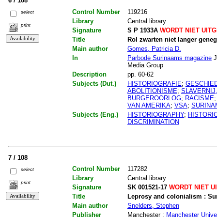
6 / 108
Control Number
119216
select
Library
Central library
print
Signature
S P 1933A
WORDT NIET UIT
Title
Rol zwarten niet langer geneg
Main author
Gomes, Patricia D.
In
Parbode Surinaams magazine
J
Media Group
Description
pp. 60-62
Subjects (Dut.)
HISTORIOGRAFIE
;
GESCHIE
ABOLITIONISME
;
SLAVERNIJ
BURGEROORLOG
;
RACISME
VAN AMERIKA
;
VSA
;
SURINA
Subjects (Eng.)
HISTORIOGRAPHY
;
HISTORI
DISCRIMINATION
7 / 108
Control Number
117282
select
Library
Central library
print
Signature
SK 001521-17
WORDT NIET U
Title
Leprosy and colonialism : Su
Main author
Snelders, Stephen
Publisher
Manchester :
Manchester Univer