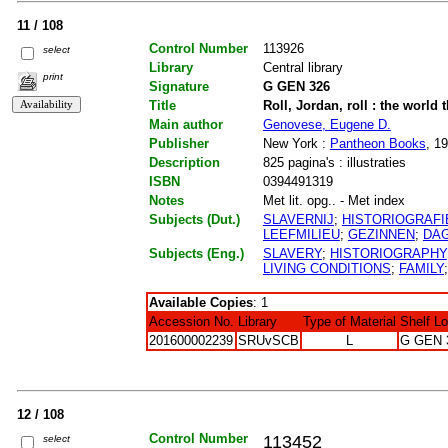
11 / 108
Control Number
113926
select
Library
Central library
print
Signature
G GEN 326
Title
Roll, Jordan, roll : the world
Main author
Genovese, Eugene D.
Publisher
New York :
Pantheon Books
, 1
Description
825 pagina's : illustraties
ISBN
0394491319
Notes
Met lit. opg.. - Met index
Subjects (Dut.)
SLAVERNIJ
;
HISTORIOGRAFI
LEEFMILIEU
;
GEZINNEN
;
DAG
Subjects (Eng.)
SLAVERY
;
HISTORIOGRAPHY
LIVING CONDITIONS
;
FAMILY
Available Copies
: 1
Accession No.
Library
Type of Material
Shelf L
201600002239
SRUvSCB
L
G GEN 
12 / 108
Control Number
113452
select