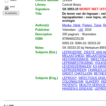
Control Number
119509
select
Library
Central library
print
Signature
SK 0093-19
WORDT NIET UIT
Title
De tenen van de leguaan : ve
leprapatienten : over lepra, 
ecologie
Author(s)
Menke, Henk
;
Pieters, Toine
;
R
Publisher
Volendam :
LM
, 2019
Description
200 pagina's : Illustraties
ISBN
9789460225130
0093-19; 0094-19; 00333-20
Notes
SK 00333-20 bij Herbarium-BBS.
Subjects (Dut.)
LEPROZERIE
;
ZIEKTE VAN 
MELAATSHEID
;
MELAATSEN
HISTORIOGRAFIE
;
INFECTIE
LEPRABESTRIJDING
;
VOLKS
LEVENSVERHALEN
;
EX-HAN
LEPROZERIEEN
;
CHARLES L
GROOT CHATILLION
;
BETHE
Subjects (Eng.)
LEPROSY
;
INFECTIOUS DIS
COLONIALISM
;
SLAVERY
;
HI
PATIENTS
;
HEALTH SERVICE
HANSEN-S DISEASE
;
LEPRO