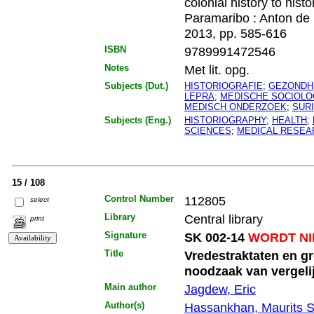
colonial history to hist
Paramaribo : Anton de 
2013, pp. 585-616
ISBN
9789991472546
Notes
Met lit. opg.
Subjects (Dut.)
HISTORIOGRAFIE
;
GEZONDH
LEPRA
;
MEDISCHE SOCIOLO
MEDISCH ONDERZOEK
;
SUR
Subjects (Eng.)
HISTORIOGRAPHY
;
HEALTH
;
SCIENCES
;
MEDICAL RESEA
15 / 108
Control Number
112805
select
Library
Central library
print
Signature
SK 002-14
WORDT NI
Title
Vredestraktaten en g
noodzaak van vergeli
Main author
Jagdew, Eric
Author(s)
Hassankhan, Maurits S