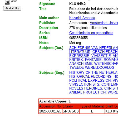
print
Signature
KLU 949.2
Title
Reis door de hel der onschuld
Nederlandse anti-vivisectioni
Main author
Kluveld, Amanda
Publisher
Amsterdam :
Amsterdam Univer
Description
278 pagina's : illustraties
Series
Geschiedenis en gezondheid
ISBN
9053564055
Notes
Met reg.
Subjects (Dut.)
SCHIEDENIS VAN NEDERLAN
LITERATUUR
;
GESCHIEDSCH
EXPRESSIE
;
VIVISECTIE
;
AN
KRITIEK
;
FANTASIE
;
ROMAN
ANARCHISME
;
WETENSCHA
TWEEDE WERELDOORLOG
Subjects (Eng.)
HISTORY OF THE NETHERL
HISTORICAL RECORDING
;
HI
POLITICAL EXPRESSION
;
VI
VIVISECTIONISTS
;
CONTEMP
NOVELS HEROINES
;
CHRIST
ANIMAL PROTECTION
;
WORL
Available Copies
: 1
Accession No.
Library
Type of Material
Shelf L
202600001026
SRUvSCB
L
KLU 949