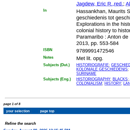
Jagdew, Eric R.,red.
;
A
In
Hassankhan, Maurits S.,
geschiedenis tot geschi
Explorations in the his
colonial history to hist
Paramaribo : Anton de 
2013, pp. 553-584
ISBN
9789991472546
Notes
Met lit. opg.
Subjects (Dut.)
HISTORIOGRAFIE
;
GESCHIE
KOLONIALE GESCHIEDENIS
;
SURINAME
Subjects (Eng.)
HISTORIOGRAPHY
;
BLACKS
;
COLONIALISM
;
HISTORY
;
LA
page 1 of 8
Refine the search