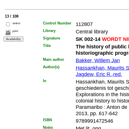
13 / 108
Control Number
112807
select
Library
Central library
print
Signature
SK 002-14
WORDT NI
Title
The history of public 
historiographic prog
Main author
Bakker, Willem Jan
Author(s)
Hassankhan, Maurits S
Jagdew, Eric R.,red.
In
Hassankhan, Maurits S.,
geschiedenis tot geschi
Explorations in the his
colonial history to hist
Paramaribo : Anton de 
2013, pp. 617-642
ISBN
9789991472546
Notes
Met lit. opg.