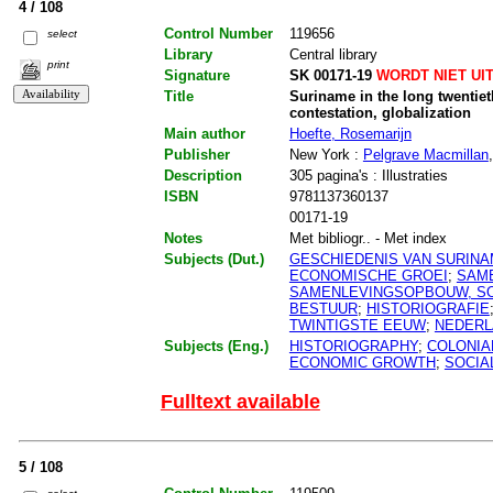
4 / 108
Control Number
119656
select
Library
Central library
print
Signature
SK 00171-19
WORDT NIET UI
Title
Suriname in the long twentie
contestation, globalization
Main author
Hoefte, Rosemarijn
Publisher
New York :
Pelgrave Macmillan
Description
305 pagina's : Illustraties
ISBN
9781137360137
00171-19
Notes
Met bibliogr.. - Met index
Subjects (Dut.)
GESCHIEDENIS VAN SURIN
ECONOMISCHE GROEI
;
SAME
SAMENLEVINGSOPBOUW, SO
BESTUUR
;
HISTORIOGRAFIE
TWINTIGSTE EEUW
;
NEDERL
Subjects (Eng.)
HISTORIOGRAPHY
;
COLONIA
ECONOMIC GROWTH
;
SOCIA
Fulltext available
5 / 108