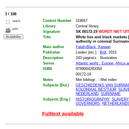
3 / 108
Control Number
119657
select
Library
Central library
print
Signature
SK 00172-19
WORDT NIET UI
Title
White lies and black markets
authority in colonial Surinam
Main author
Fatah-Black, Karwan
Publisher
Leiden [etc.] :
Brill
, 2015
Description
243 pagina's : Illustraties
Series
Atlantic world : Europe, Africa
ISBN
9789004283350
00172-19
Notes
Met bibliogr.. - Met index
Subjects (Dut.)
GESCHIEDENIS VAN SURIN
KOLONIAAL BESTUUR
;
SLAV
NEDERLAND
;
SURINAME
Subjects (Eng.)
HISTORIOGRAPHY
;
SLAVERY
GOVERNORS
;
NETHERLAND
Fulltext available