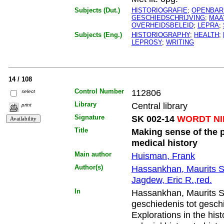
Subjects (Dut.)
HISTORIOGRAFIE
;
OPENBAR
GESCHIEDSCHRIJVING
;
MAA
OVERHEIDSBELEID
;
LEPRA
;
Subjects (Eng.)
HISTORIOGRAPHY
;
HEALTH
;
LEPROSY
;
WRITING
14 / 108
Control Number
112806
select
Library
Central library
print
Signature
SK 002-14
WORDT NI
Title
Making sense of the p
medical history
Main author
Huisman, Frank
Author(s)
Hassankhan, Maurits S
Jagdew, Eric R.,red.
In
Hassankhan, Maurits S.,
geschiedenis tot geschi
Explorations in the his