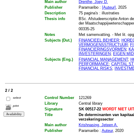
Main author
Drenthe, Joey D.
Publisher
Paramaribo :
[Auteur]
, 2025
Description
75 pagina's : illustraties
Thesis info
BSc. Afstudeerscriptie Anton de
der Maatschappijwetenschappe
00335-25
Notes
Met samenvatting. - Met lit. opg.
Subjects (Dut.)
FINANCIEEL BEHEER
;
HORE
VERMOGENSSTRUCTUUR
;
F
FINANCIERINGSVORMEN
;
KA
INVESTERINGEN
;
EIGEN MI
Subjects (Eng.)
FINANCIAL MANAGEMENT
;
H
PERFORMANCE
;
CAPITAL S
FINANCIAL RISKS
;
INVESTM
2 / 2
Control Number
121269
select
Library
Central library
print
Signature
SK 00517-22
WORDT NIET UI
Title
De determinanten van kapitaa
verzekeringssector
Main author
Krishnasing, Jeteen A.
Publisher
Paramaribo :
Auteur
, 2020