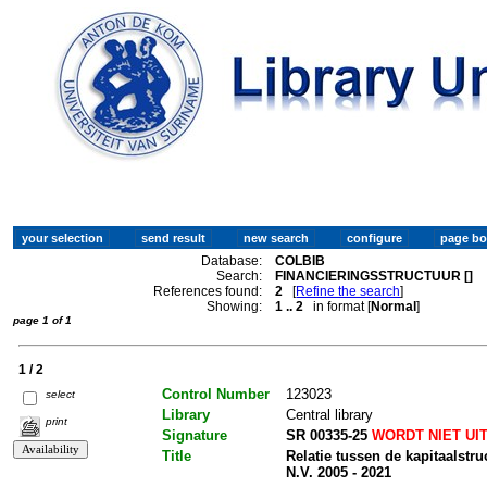
Database:
COLBIB
Search:
FINANCIERINGSSTRUCTUUR []
References found:
2
[
Refine the search
]
Showing:
1 .. 2
in format [
Normal
]
page 1 of 1
1 / 2
Control Number
123023
select
Library
Central library
print
Signature
SR 00335-25
WORDT NIET UI
Title
Relatie tussen de kapitaalstru
N.V. 2005 - 2021