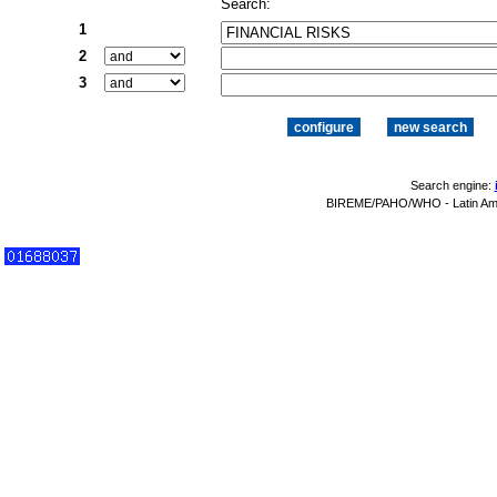
Search:
1
2
3
Search engine:
BIREME/PAHO/WHO - Latin Amer