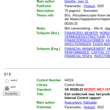
Main author
Drenthe, Joey D.
Publisher
Paramaribo :
[Auteur]
, 2025
Description
75 pagina's : illustraties
Thesis info
BSc. Afstudeerscriptie Anton de
der Maatschappijwetenschappe
00335-25
Notes
Met samenvatting. - Met lit. opg.
Subjects (Dut.)
FINANCIEEL BEHEER
;
HORE
VERMOGENSSTRUCTUUR
;
F
FINANCIERINGSVORMEN
;
KA
INVESTERINGEN
;
EIGEN MI
Subjects (Eng.)
FINANCIAL MANAGEMENT
;
H
PERFORMANCE
;
CAPITAL S
FINANCIAL RISKS
;
INVESTM
2 / 2
Control Number
64319
select
Library
Central library
print
Signature
SK 00180-23
WORDT NIET UI
Title
Een onderzoek naar het prod
Internal Control rapport
Main author
Raavenberg, Rafinaldo
Publisher
Paramaribo :
[Auteur]
, 2022