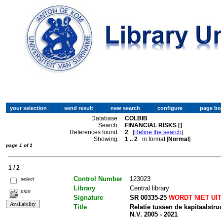
Database:
COLBIB
Search:
FINANCIAL RISKS []
References found:
2
[
Refine the search
]
Showing:
1 .. 2
in format [
Normal
]
page 1 of 1
1 / 2
Control Number
123023
select
Library
Central library
print
Signature
SR 00335-25
WORDT NIET UI
Title
Relatie tussen de kapitaalstru
N.V. 2005 - 2021