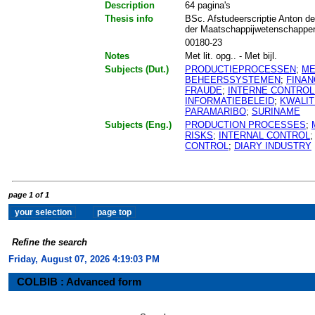
Description
64 pagina's
Thesis info
BSc. Afstudeerscriptie Anton de
der Maatschappijwetenschappe
00180-23
Notes
Met lit. opg.. - Met bijl.
Subjects (Dut.)
PRODUCTIEPROCESSEN
;
ME
BEHEERSSYSTEMEN
;
FINAN
FRAUDE
;
INTERNE CONTROL
INFORMATIEBELEID
;
KWALIT
PARAMARIBO
;
SURINAME
Subjects (Eng.)
PRODUCTION PROCESSES
;
RISKS
;
INTERNAL CONTROL
CONTROL
;
DIARY INDUSTRY
page 1 of 1
Refine the search
Friday, August 07, 2026 4:19:03 PM
COLBIB : Advanced form