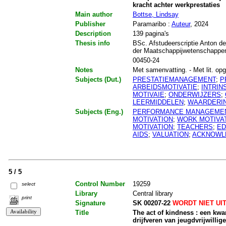
kracht achter werkprestaties
Main author
Bottse, Lindsay
Publisher
Paramaribo :
Auteur
, 2024
Description
139 pagina's
Thesis info
BSc. Afstudeerscriptie Anton de
der Maatschappijwetenschappen
00450-24
Notes
Met samenvatting. - Met lit. opg.
Subjects (Dut.)
PRESTATIEMANAGEMENT
;
P
ARBEIDSMOTIVATIE
;
INTRIN
MOTIVAIE
;
ONDERWIJZERS
;
LEERMIDDELEN
;
WAARDERI
Subjects (Eng.)
PERFORMANCE MANAGEME
MOTIVATION
;
WORK MOTIVA
MOTIVATION
;
TEACHERS
;
ED
AIDS
;
VALUATION
;
ACKNOWL
5 / 5
Control Number
19259
select
Library
Central library
print
Signature
SK 00207-22
WORDT NIET UI
Title
The act of kindness : een kwa
drijfveren van jeugdvrijwillige