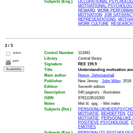
Subjects (Eng.)
OCCUPATIONAL PSYCHOLO
MOTIVATIONAL PSYCHOLOG
REWARD
;
WORK PERFORMA
MOTIVATION
;
JOB SATISFAC
REPRESENTATIONS
;
MOTIVA
WORK CULTURE
;
RESEARCH
2 / 5
Control Number
113491
select
Library
Central library
print
Signature
REE 159.9
Title
Understanding motivation an
Main author
Reeve, Johnmarshall
Publisher
New Jersey :
John Wiley
, 2018
Edition
Seventh edition
Description
540 pagina's : illustraties
ISBN
9781119510260
Notes
Met lit. opg.. - Met index
Subjects (Dut.)
PERSOONLIJKHEIDSPSYCHO
MOTIVATIE
;
BEHOEFTEN
;
CO
MOTIVATIE
;
PERSOONLIJKE
POSITIEVE PSYCHOLOGIE
;
EMOTIES
Subjects (Eng.)
PERSONALITY PSYCHOLOG