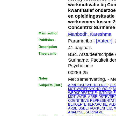
werkmotivatie bij Con
kwantitatief onderzoe
en opleidingssituatie
werknemers tussen 20 
Concentrix Suriname
Main author
Manbodh, Kareshma
Publisher
Paramaribo :
[Auteur]
,
Description
41 pagina's
Thesis info
BSc. Afstudeerscriptie
Suriname. Faculteit d
Psychologie
00289-25
Notes
Met samenvatting. - Met
Subjects (Dut.)
ARBEIDSPSYCHOLOGIE
;
OR
MOTIVATIEPSYCHOLOGIE
;
M
WERKPRESTATIE
;
INTRINSI
MOTIVATIE
;
ARBEIDSTEVRE
COGNITIEVE REPRESENTAT
BEHOEFTEHIERARCHIE
;
ALD
ARBEIDSBETROKKENHEID
;
ANALYSE
;
SURINAME