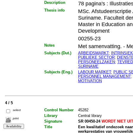
Description
78 pagina's : Illustratie
Thesis info
MSc. Afstudeerscriptie
Suriname. Faculteit d
Master in Education an
Development
00255-23
Notes
Met samenvatting. - Met b
Subjects (Dut.)
ARBEIDSMARKT
;
INTRINSIE
PUBLIEKE SECTOR
;
DIENST
PERSONEELZAKEN
;
TEVRED
SURINAME
Subjects (Eng.)
LABOUR MARKET
;
PUBLIC S
PERSONNEL MANAGEMENT
;
MOTIVATION
4 / 5
Control Number
45282
select
Library
Central library
print
Signature
SR 00450-24
WORDT NIET UI
Title
Een kwalitatief ondezoek naar
werkprestaties van vrouwelijke