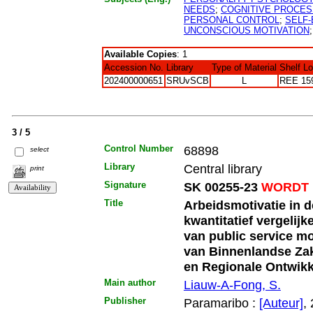
NEEDS
;
COGNITIVE PROCE
PERSONAL CONTROL
;
SELF-
UNCONSCIOUS MOTIVATION
Available Copies
: 1
Accession No.
Library
Type of Material
Shelf L
202400000651
SRUvSCB
L
REE 15
3 / 5
Control Number
68898
select
Library
Central library
print
Signature
SK 00255-23
WORDT 
Title
Arbeidsmotivatie in d
kwantitatief vergelij
van public service mo
van Binnenlandse Zak
en Regionale Ontwikk
Main author
Liauw-A-Fong, S.
Publisher
Paramaribo :
[Auteur]
,