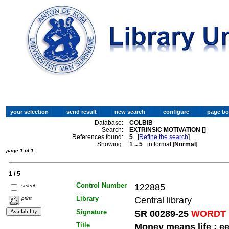
Database:
COLBIB
Search:
EXTRINSIC MOTIVATION []
References found:
5
[
Refine the search
]
Showing:
1 .. 5
in format [
Normal
]
page 1 of 1
1 / 5
Control Number
122885
select
Library
Central library
print
Signature
SR 00289-25
WORDT 
Title
Money means life : e