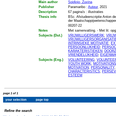
Main author
Soidjojo, Zuvina
Publisher
Paramaribo :
Auteur
, 2021
Description
67 pagina's : illustraties
Thesis info
BSc. Afstudeerscriptie Anton de
der Maatschappijwetenschappen
00207-22
Notes
Met samenvatting. - Met lit. opg.
Subjects (Dut.)
VRIJWILLIGERSWERK
;
VRIJ
VRIJWILLIGERSORGANISATI
INTRINSIEKE MOTIVATIE
;
EX
PERSOONLIJKHEID
;
PERSOO
KARAKTERISTIEKEN
;
DOORZ
VRIENDELIJKHEID
;
EIGENW
Subjects (Eng.)
VOLUNTEERING
;
VOLUNTEE
YOUTH WORK
;
MOTIVATION
MOTIVATION
;
PERSONALITY
CHARACTERISTICS
;
PERSEV
ESTEEM
page 1 of 1
Refine the search