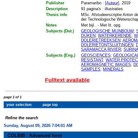
Publisher
Paramaribo :
[Auteur]
, 2019
Description
91 pagina's : illustraties
Thesis info
MSc. Afstudeerscriptie Anton de
der Technologische Wetensch
Notes
Met bijl.. - Met lit. opg.
Subjects (Dut.)
GEOLOGISCHE MIJNBOUW
;
DIJKEN
;
WATERKERENDE
;
W
DOLERIETREEKSEN
;
AEROM
DOLERIETONTSLUITINGEN
;
SARAMACCA RIVIER
;
SURIN
Subjects (Eng.)
GEOSCIENCES
;
GEOLOGICAL
RESISTANT
;
WATER PROTEC
AEROMAGNETIC IMAGES
;
D
SAMPLES
;
MINERALS
Fulltext available
page 1 of 1
Refine the search
Sunday, August 09, 2026 7:04:01 AM
COLBIB : Advanced form