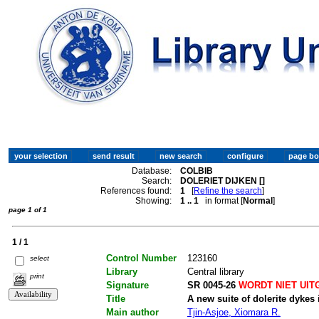
Database:
COLBIB
Search:
DOLERIET DIJKEN []
References found:
1
[
Refine the search
]
Showing:
1 .. 1
in format [
Normal
]
page 1 of 1
1 / 1
Control Number
123160
select
Library
Central library
print
Signature
SR 0045-26
WORDT NIET UIT
Title
A new suite of dolerite dyke
Main author
Tjin-Asjoe, Xiomara R.