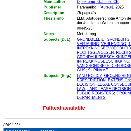
Main author
Dipokromo, Gabrielle Ch.
Publisher
Paramaribo :
[Auteur]
, 2025
Description
75 pagina's
Thesis info
LLM. Afstudeerscriptie Anton de
der Juridische Wetenschappen.
00445-25
Notes
Met lit. opg.
Subjects (Dut.)
GRONDBELEID
;
GRONDUITGI
VERJARING
;
VERLENGING
;
T
INTREKKINGSBEVOEGDHEID
RECHTSGEVOLGEN
;
RECHTS
GRONDHUURBESCHIKKINGE
INTREKKINGSBESCHIKKING
VAN GRONDBELEID EN BOS
GLIS
;
SURINAME
Subjects (Eng.)
LAND POLICY
;
GROUND REN
PRESCRIPTION
;
EXTENSION
DECISION
;
LEGAL CONSEQU
LAW
;
LAND LEASE DECISIO
PUBLIC REGISTERS
;
GROUND
DEPARTMENTS
Fulltext available
page 1 of 1