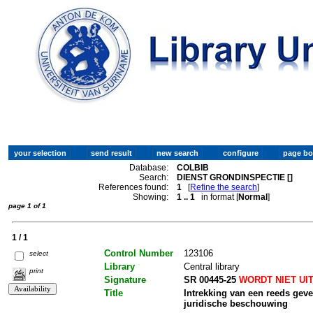
Database:
COLBIB
Search:
DIENST GRONDINSPECTIE []
References found:
1
[
Refine the search
]
Showing:
1 .. 1
in format [
Normal
]
page 1 of 1
1 / 1
Control Number
123106
select
Library
Central library
print
Signature
SR 00445-25
WORDT NIET UI
Title
Intrekking van een reeds gev
juridische beschouwing