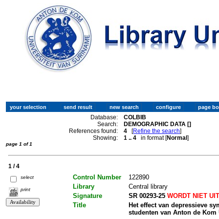
Database:
COLBIB
Search:
DEMOGRAPHIC DATA []
References found:
4
[
Refine the search
]
Showing:
1 .. 4
in format [
Normal
]
page 1 of 1
1 / 4
Control Number
122890
select
Library
Central library
print
Signature
SR 00293-25
WORDT NIET UI
Title
Het effect van depressieve sy
studenten van Anton de Kom 