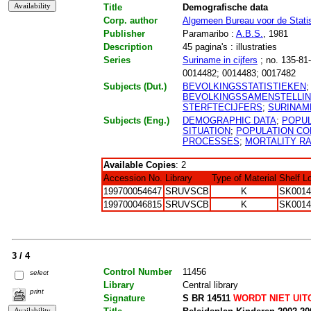
Title
Demografische data
Corp. author
Algemeen Bureau voor de Statis
Publisher
Paramaribo :
A.B.S.
, 1981
Description
45 pagina's : illustraties
Series
Suriname in cijfers
; no. 135-81
0014482; 0014483; 0017482
Subjects (Dut.)
BEVOLKINGSSTATISTIEKEN
BEVOLKINGSSAMENSTELLI
STERFTECIJFERS
;
SURINAM
Subjects (Eng.)
DEMOGRAPHIC DATA
;
POPUL
SITUATION
;
POPULATION CO
PROCESSES
;
MORTALITY R
Available Copies
: 2
Accession No.
Library
Type of Material
Shelf L
199700054647
SRUVSCB
K
SK0014
199700046815
SRUVSCB
K
SK0014
3 / 4
Control Number
11456
select
Library
Central library
print
Signature
S BR 14511
WORDT NIET UIT