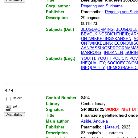
Title
Beleidsplan Kinderen 2002-20
Corp. author
Regering van Suriname
Publisher
Paramaribo :
Regering van Sur
Description
29 paginas
00118-23
Subjects (Dut.)
JEUGDVORMING
;
JEUGDBEL
BEVOLKINGSDICHTHEID
;
AR
ONTWIKKELINGSKANSEN
;
S
ONTWIKKELING
;
ECONOMISC
AANPASSINGSPROGRAMMA
MARRONS
;
INDIANEN
;
SURI
Subjects (Eng.)
YOUTH
;
YOUTH POLICY
;
POV
INEQUALITY
;
SOCIOECONOM
INEQUALITY
;
DEMOGRAPHIC
4 / 4
Control Number
8404
select
Library
Central library
print
Signature
SR 00312-25
WORDT NIET UI
Title
Financiele geletterdheid onde
Main author
Aside, Anduela
Publisher
Paramaribo :
[Auteur]
, 2023
Description
83 pagina's : illustraties