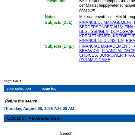
Thesis info
BSc. Afstudeerscriptie Anton de
der Maatschappijwetenschappe
00312-25
Notes
Met samenvatting. - Met lit. opg.
Subjects (Dut.)
FINANCIEEL MANAGEMENT
;
BEROEPSONDERWIJS
;
FINA
BESLISSINGEN
;
DEMOGRAFI
KREDIETNEMER
;
KREDIETV
FINANCIELE DIENSTEN
;
PIR
Subjects (Eng.)
FINANCIAL MANAGEMENT
;
F
BEHAVIOR
;
FINANCIAL DECI
CHOICES
;
BORROWER
;
FRA
PYRAMID GAME
page 1 of 1
Refine the search
Thursday, August 06, 2026 7:36:06 AM
COLBIB : Advanced form
Search: