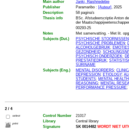
Main author
Janki, Raishriedebie
Publisher
Paramaribo :
[Auteur]
, 2025
Description
58 pagina's
Thesis info
BSc. Afstudeerscriptie Anton de
der Maatschappijwetenschappen
00293-25
Notes
Met samenvatting. - Met lit. opg.
Subjects (Dut.)
PSYCHISCHE STOORNISSEN
PSYCHISCHE PROBLEMEN
;
ALCOHOLGEBRUIK
;
EMOTIE
GEZONDHEID
;
SCHOLINGSN
PSYCHISCH ONDERZOEK
;
D
PRESTATIEDRUK
;
STATISTI
SURINAME
Subjects (Eng.)
MENTAL DISORDERS
;
CLINI
DEPRESSION
;
ETIOLOGY
;
AL
STUDENTS
;
MENTAL HEALTH
REASONING
;
MENTAL RESE
PERFORMANCE PRESSURE
;
2 / 4
Control Number
21017
select
Library
Central library
print
Signature
SK 0014482
WORDT NIET UI