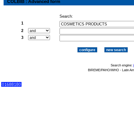
COLBIB : Advanced form
Search:
1
2
3
Search engine:
BIREME/PAHO/WHO - Latin Amer