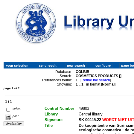
Database:
COLBIB
Search:
COSMETICS PRODUCTS []
References found:
1
[
Refine the search
]
Showing:
1 .. 1
in format [
Normal
]
page 1 of 1
1 / 1
Control Number
49803
select
Library
Central library
print
Signature
SK 00445-22
WORDT NIET UI
Title
De koopintentie van Surinaam
ecologische cosmetica : de r