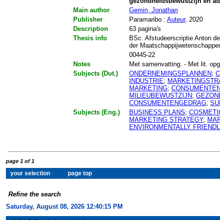
gezondheidsbewustzijn en att
Main author
Gemin, Jonathan
Publisher
Paramaribo :
Auteur
, 2020
Description
63 pagina's
Thesis info
BSc. Afstudeerscriptie Anton de
der Maatschappijwetenschappen
00445-22
Notes
Met samenvatting. - Met lit. opg.
Subjects (Dut.)
ONDERNEMINGSPLANNEN
;
C
INDUSTRIE
;
MARKETINGSTR
MARKETING
;
CONSUMENTE
MILIEUBEWUSTZIJN
;
GEZON
CONSUMENTENGEDRAG
;
SU
Subjects (Eng.)
BUSINESS PLANS
;
COSMETI
MARKETING STRATEGY
;
MAR
ENVIRONMENTALLY FRIENDL
page 1 of 1
Refine the search
Saturday, August 08, 2026 12:40:15 PM